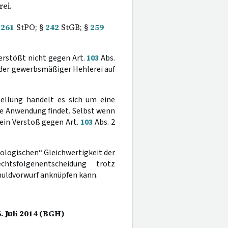
ei.
§
261
StPO; §
242
StGB; §
259
verstößt nicht gegen Art.
103
Abs.
der gewerbsmäßiger Hehlerei auf
tellung handelt es sich um eine
ne Anwendung findet. Selbst wenn
kein Verstoß gegen Art.
103
Abs. 2
ologischen“ Gleichwertigkeit der
chtsfolgenentscheidung trotz
chuldvorwurf anknüpfen kann.
. Juli 2014 (BGH)