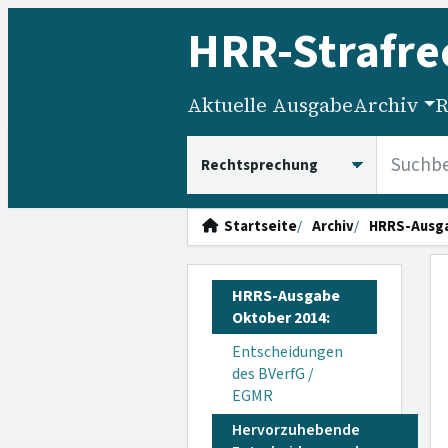
HRR
-Strafre
Aktuelle Ausgabe
Archiv
R
HRRS durchsuchen
Startseite
Archiv
HRRS-Ausg
HRRS-Ausgabe
Oktober 2014:
Entscheidungen
des BVerfG /
EGMR
Hervorzuhebende