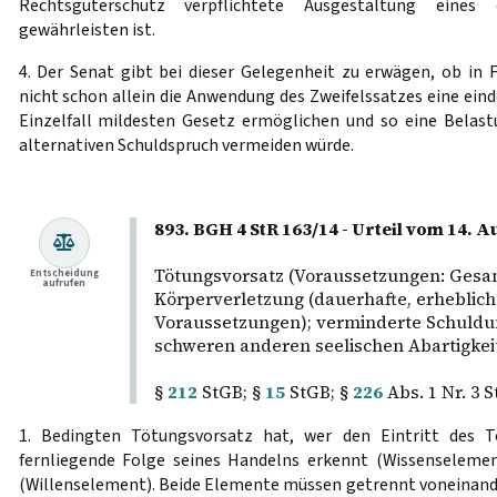
Rechtsgüterschutz verpflichtete Ausgestaltung eines e
gewährleisten ist.
4. Der Senat gibt bei dieser Gelegenheit zu erwägen, ob in F
nicht schon allein die Anwendung des Zweifelssatzes eine ein
Einzelfall mildesten Gesetz ermöglichen und so eine Belas
alternativen Schuldspruch vermeiden würde.
893. BGH 4 StR 163/14 - Urteil vom 14. 
Tötungsvorsatz (Voraussetzungen: Gesa
Entscheidung
aufrufen
Körperverletzung (dauerhafte, erheblich
Voraussetzungen); verminderte Schuldunf
schweren anderen seelischen Abartigkei
§
212
StGB; §
15
StGB; §
226
Abs. 1 Nr. 3 
1. Bedingten Tötungsvorsatz hat, wer den Eintritt des T
fernliegende Folge seines Handelns erkennt (Wissenselemen
(Willenselement). Beide Elemente müssen getrennt voneinande