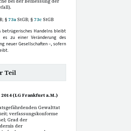
che bei der Bemessung der
fall).
B; §
73a
StGB; §
73c
StGB
s betrügerisches Handelns bleibt
es zu einer Veränderung des
g neuer Gesellschaften –, sofern
eibt.
r Teil
i 2014 (LG Frankfurt a.M.)
aatsgefährdenden Gewalttat
keit; verfassungskonforme
el; Grad der
dernis der