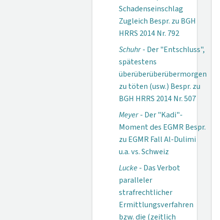
Schadenseinschlag
Zugleich Bespr. zu BGH
HRRS 2014 Nr. 792
Schuhr
- Der "Entschluss",
spätestens
überüberüberübermorgen
zu töten (usw.) Bespr. zu
BGH HRRS 2014 Nr. 507
Meyer
- Der "Kadi"-
Moment des EGMR Bespr.
zu EGMR Fall Al-Dulimi
u.a. vs. Schweiz
Lucke
- Das Verbot
paralleler
strafrechtlicher
Ermittlungsverfahren
bzw. die (zeitlich