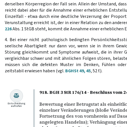
derselben Körperregion der Fall sein. Allein der Umstand, dass 
reicht dabei aber für die Annahme einer erheblichen Entstell
Einzelfall - etwa durch eine deutliche Verzerrung der Proport
Verunstaltung erreicht ist, der in einer Relation zu den ander
226
Abs. 1 StGB steht, kommt die Annahme einer erheblichen E
4. Bei einer nicht pathologisch bedingten Persönlichkeitsst
seelische Abartigkeit nur dann vor, wenn sie in ihrem Gewic
Störung gleichkommt und Symptome aufweist, die in ihrer G
vergleichbar schwer und mit ähnlichen Folgen stören, belasten
müssen sich die defekten Muster im Denken, Fühlen oder 
zeitstabil erwiesen haben (vgl.
BGHSt 49, 45
, 52 f.).
918. BGH 3 StR 176/14 - Beschluss vom 24
Bewertung einer Betrugstat als einheitl
Entscheidung
aufrufen
einzelner Veränderungen (bloße Veränd
Fortsetzung des von vornherein auf Daue
angelegten Handelns); Verhängung einer