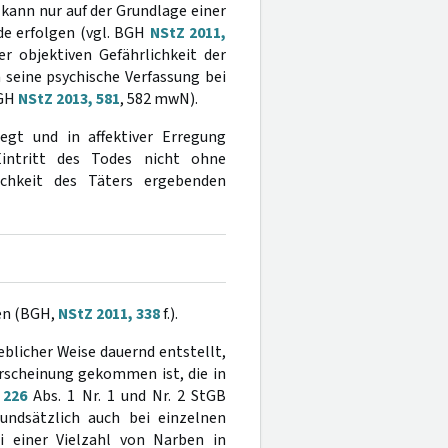
kann nur auf der Grundlage einer
de erfolgen (vgl. BGH
NStZ 2011,
er objektiven Gefährlichkeit der
 seine psychische Verfassung bei
BGH
NStZ 2013, 581
, 582 mwN).
egt und in affektiver Erregung
ntritt des Todes nicht ohne
ichkeit des Täters ergebenden
en (BGH,
NStZ 2011, 338
f.).
eblicher Weise dauernd entstellt,
rscheinung gekommen ist, die in
§
226
Abs. 1 Nr. 1 und Nr. 2 StGB
rundsätzlich auch bei einzelnen
 einer Vielzahl von Narben in