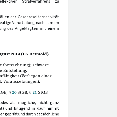
ffektiven Strafverfahrens zu
ällen der Gesetzesalternativität
deutige Verurteilung nach dem im
tung des Angeklagten mit einem
August 2014 (LG Detmold)
mtbetrachtung); schwere
e Entstellung:
ähigkeit (Vorliegen einer
t: Voraussetzungen).
StGB; §
20
StGB; §
21
StGB
odes als mögliche, nicht ganz
t) und billigend in Kauf nimmt
r geprüft und durch tatsächliche