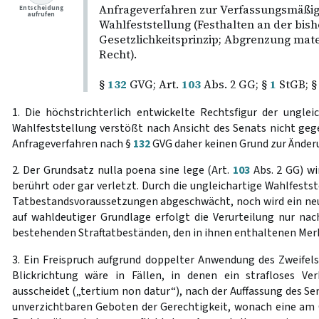
Anfrageverfahren zur Verfassungsmäßigk
Entscheidung
aufrufen
Wahlfeststellung (Festhalten an der bis
Gesetzlichkeitsprinzip; Abgrenzung mate
Recht).
§
132
GVG; Art.
103
Abs. 2 GG; §
1
StGB; 
1. Die höchstrichterlich entwickelte Rechtsfigur der unglei
Wahlfeststellung verstößt nach Ansicht des Senats nicht geg
Anfrageverfahren nach §
132
GVG daher keinen Grund zur Änder
2. Der Grundsatz nulla poena sine lege (Art.
103
Abs. 2 GG) wi
berührt oder gar verletzt. Durch die ungleichartige Wahlfests
Tatbestandsvoraussetzungen abgeschwächt, noch wird ein neu
auf wahldeutiger Grundlage erfolgt die Verurteilung nur na
bestehenden Straftatbeständen, den in ihnen enthaltenen Me
3. Ein Freispruch aufgrund doppelter Anwendung des Zweifels
Blickrichtung wäre in Fällen, in denen ein strafloses Ve
ausscheidet („tertium non datur“), nach der Auffassung des Se
unverzichtbaren Geboten der Gerechtigkeit, wonach eine am G