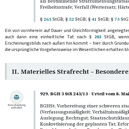
als bestimmende Strafzumessungstatsa
Freiheitsstrafe; Verfall (Wertersatz; Härte
§
263
StGB; §
52
StGB; §
41
StGB; §
73
StG
Ein von vornherein auf Dauer und Gleichförmigkeit angelegte
auch dann eine einheitliche Tat nach §
263
StGB, wenn 
Erscheinungsbilds nach außen hin kommt – hier: durch Gründun
die ursprüngliche Vorgehensweise im Wesentlichen erhalten bl
II. Materielles Strafrecht – Besondere
929. BGH 3 StR 243/13 - Urteil vom 8. Ma
BGHSt; Vorbereitung einer schweren st
Entscheidung
aufrufen
(Verfassungsmäßigkeit; Verhältnismäßig
Auslegung; Rechtsgut; Staatsschutzklaus
Konkretisierung der geplanten Tat; Erfor