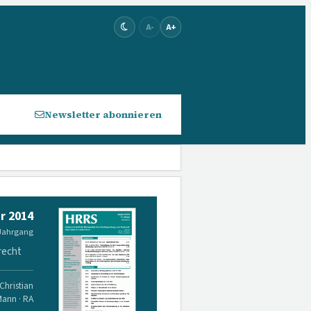
A-
A+
Newsletter abonnieren
r 2014
 Jahrgang
recht
Christian
Mann · RA