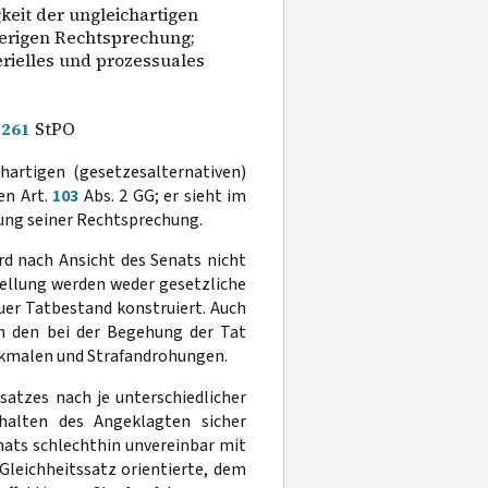
eit der ungleichartigen
herigen Rechtsprechung;
rielles und prozessuales
§
261
StPO
chartigen (gesetzesalternativen)
en Art.
103
Abs. 2 GG; er sieht im
ung seiner Rechtsprechung.
rd nach Ansicht des Senats nicht
tellung werden weder gesetzliche
er Tatbestand konstruiert. Auch
ch den bei der Begehung der Tat
rkmalen und Strafandrohungen.
satzes nach je unterschiedlicher
rhalten des Angeklagten sicher
nats schlechthin unvereinbar mit
leichheitssatz orientierte, dem