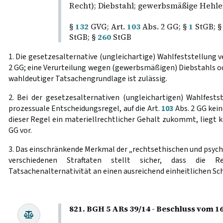
Recht); Diebstahl; gewerbsmäßige Hehler
§
132
GVG; Art.
103
Abs. 2 GG; §
1
StGB; 
StGB; §
260
StGB
1. Die gesetzesalternative (ungleichartige) Wahlfeststellung 
2 GG; eine Verurteilung wegen (gewerbsmäßigen) Diebstahls o
wahldeutiger Tatsachengrundlage ist zulässig.
2. Bei der gesetzesalternativen (ungleichartigen) Wahlfests
prozessuale Entscheidungsregel, auf die Art.
103
Abs. 2 GG kei
dieser Regel ein materiellrechtlicher Gehalt zukommt, liegt 
GG vor.
3. Das einschränkende Merkmal der „rechtsethischen und psych
verschiedenen Straftaten stellt sicher, dass die Re
Tatsachenalternativität an einen ausreichend einheitlichen S
821. BGH 5 ARs 39/14 - Beschluss vom 16