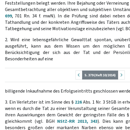
Feststellungen belegt werden. Ihre Bejahung oder Verneinung 
Gesamtbetrachtung aller objektiven und subjektiven Umstän
699
, 701 Rn. 34 f. mwN). In die Prüfung sind dabei neben d
Tathandlung und der konkreten Angriffsweise des Täters auch
Tatbegehung und seine Motivationslage einzubeziehen (vgl. 
2. Wird eine lebensgefährliche Gewalttat spontan, unüberl
ausgeführt, kann aus dem Wissen um den möglichen Ei
Berücksichtigung der sich aus der Tat und der Persönl
Besonderheiten auf eine
S. 379 (Heft 10/2014)
billigende Inkaufnahme des Erfolgseintritts geschlossen werd
3. Ein Verletzter ist im Sinne des §
226
Abs. 1 Nr. 3 StGB in erh
wenn es durch die Tat zu einer Verunstaltung seiner Gesamte
ihren Auswirkungen dem Gewicht der geringsten Fälle des 
gleichkommt (vgl. BGH
NStZ-RR 2013, 343
). Dies kann g
besonders großen oder markanten Narben ebenso wie bei