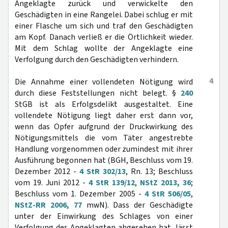
Angeklagte zurück und verwickelte den
Geschädigten in eine Rangelei. Dabei schlug er mit
einer Flasche um sich und traf den Geschädigten
am Kopf. Danach verließ er die Örtlichkeit wieder.
Mit dem Schlag wollte der Angeklagte eine
Verfolgung durch den Geschädigten verhindern.
4
Die Annahme einer vollendeten Nötigung wird
durch diese Feststellungen nicht belegt. §
240
StGB ist als Erfolgsdelikt ausgestaltet. Eine
vollendete Nötigung liegt daher erst dann vor,
wenn das Opfer aufgrund der Druckwirkung des
Nötigungsmittels die vom Täter angestrebte
Handlung vorgenommen oder zumindest mit ihrer
Ausführung begonnen hat (BGH, Beschluss vom 19.
Dezember 2012 -
4 StR 302/13
, Rn. 13; Beschluss
vom 19. Juni 2012 -
4 StR 139/12
,
NStZ 2013, 36
;
Beschluss vom 1. Dezember 2005 -
4 StR 506/05
,
NStZ-RR 2006, 77
mwN). Dass der Geschädigte
unter der Einwirkung des Schlages von einer
Verfolgung des Angeklagten abgesehen hat, lässt