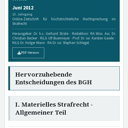
Juni 2012
13. Jahrgang
Online-Zeitschrift für höchstrichterliche Rechtsprechung im
Strafrecht
Herausgeber: Dr. h.c. Gerhard Strate · Redaktion: RA Wiss. Ass. Dr.
Christian Becker · RiLG Ulf Buermeyer · Prof. Dr. iur. Karsten Gaede ·
RiLG Dr. Holger Mann · RA Dr. iur. Stephan Schlegel.
PDF-Version
Hervorzuhebende
Entscheidungen des BGH
I. Materielles Strafrecht -
Allgemeiner Teil