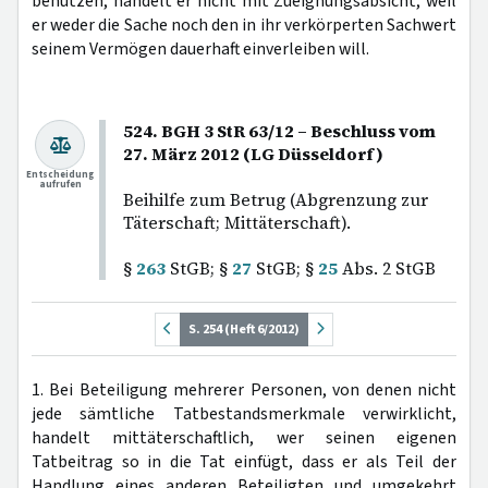
benutzen, handelt er nicht mit Zueignungsabsicht, weil
er weder die Sache noch den in ihr verkörperten Sachwert
seinem Vermögen dauerhaft einverleiben will.
524. BGH 3 StR 63/12 – Beschluss vom
27. März 2012 (LG Düsseldorf)
Entscheidung
aufrufen
Beihilfe zum Betrug (Abgrenzung zur
Täterschaft; Mittäterschaft).
§
263
StGB; §
27
StGB; §
25
Abs. 2 StGB
S. 254 (Heft 6/2012)
1. Bei Beteiligung mehrerer Personen, von denen nicht
jede sämtliche Tatbestandsmerkmale verwirklicht,
handelt mittäterschaftlich, wer seinen eigenen
Tatbeitrag so in die Tat einfügt, dass er als Teil der
Handlung eines anderen Beteiligten und umgekehrt