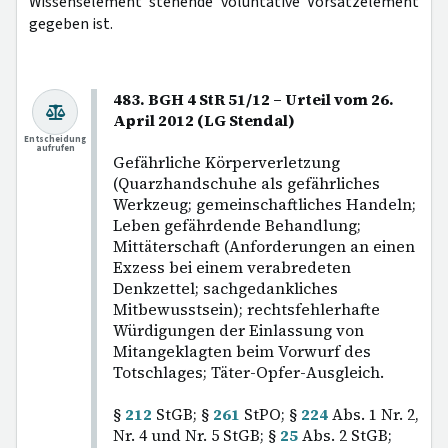
Wissenselement stehende voluntative Vorsatzelement
gegeben ist.
483. BGH 4 StR 51/12 – Urteil vom 26.
April 2012 (LG Stendal)
Entscheidung
aufrufen
Gefährliche Körperverletzung
(Quarzhandschuhe als gefährliches
Werkzeug; gemeinschaftliches Handeln;
Leben gefährdende Behandlung;
Mittäterschaft (Anforderungen an einen
Exzess bei einem verabredeten
Denkzettel; sachgedankliches
Mitbewusstsein); rechtsfehlerhafte
Würdigungen der Einlassung von
Mitangeklagten beim Vorwurf des
Totschlages; Täter-Opfer-Ausgleich.
§
212
StGB; §
261
StPO; §
224
Abs. 1 Nr. 2,
Nr. 4 und Nr. 5 StGB; §
25
Abs. 2 StGB;