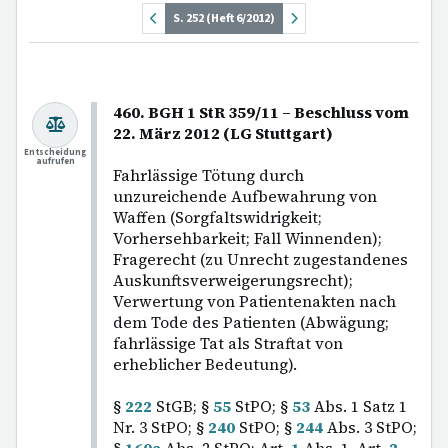
S. 252 (Heft 6/2012)
460. BGH 1 StR 359/11 – Beschluss vom
22. März 2012 (LG Stuttgart)
Entscheidung
aufrufen
Fahrlässige Tötung durch
unzureichende Aufbewahrung von
Waffen (Sorgfaltswidrigkeit;
Vorhersehbarkeit; Fall Winnenden);
Fragerecht (zu Unrecht zugestandenes
Auskunftsverweigerungsrecht);
Verwertung von Patientenakten nach
dem Tode des Patienten (Abwägung;
fahrlässige Tat als Straftat von
erheblicher Bedeutung).
§
222
StGB; §
55
StPO; §
53
Abs. 1 Satz 1
Nr. 3 StPO; §
240
StPO; §
244
Abs. 3 StPO;