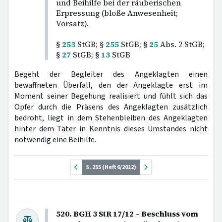
und Beihilfe bei der räuberischen
Erpressung (bloße Anwesenheit;
Vorsatz).
§
253
StGB; §
255
StGB; §
25
Abs. 2 StGB;
§
27
StGB; §
13
StGB
Begeht der Begleiter des Angeklagten einen
bewaffneten Überfall, den der Angeklagte erst im
Moment seiner Begehung realisiert und fühlt sich das
Opfer durch die Präsens des Angeklagten zusätzlich
bedroht, liegt in dem Stehenbleiben des Angeklagten
hinter dem Täter in Kenntnis dieses Umstandes nicht
notwendig eine Beihilfe.
S. 255 (Heft 6/2012)
520. BGH 3 StR 17/12 – Beschluss vom