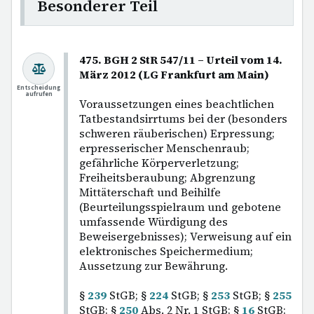
Besonderer Teil
475. BGH 2 StR 547/11 – Urteil vom 14.
März 2012 (LG Frankfurt am Main)
Entscheidung
aufrufen
Voraussetzungen eines beachtlichen
Tatbestandsirrtums bei der (besonders
schweren räuberischen) Erpressung;
erpresserischer Menschenraub;
gefährliche Körperverletzung;
Freiheitsberaubung; Abgrenzung
Mittäterschaft und Beihilfe
(Beurteilungsspielraum und gebotene
umfassende Würdigung des
Beweisergebnisses); Verweisung auf ein
elektronisches Speichermedium;
Aussetzung zur Bewährung.
§
239
StGB; §
224
StGB; §
253
StGB; §
255
StGB; §
250
Abs. 2 Nr. 1 StGB; §
16
StGB;