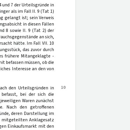
4 und 7 der Urteilsgründe in
er als im Fall II. 9 (Tat 1)
g gelangt ist; sein Verweis
ngsabsicht in diesen Fällen
nd 8 sowie II. 9 (Tat 2) der
brauchsgegenstände an sich,
acht hätte. Im Fall VII. 10
dungsstück, das zuvor durch
s frühere Mitangeklagte -
mit befassen müssen, ob die
liches Interesse an den von
10
nach den Urteilsgründen in
befasst, bei der sich die
 jeweiligen Waren zunächst
e. Nach den getroffenen
gründe, deren Darstellung im
r mitgeteilten Anklagesatz
ligen Einkaufsmarkt mit den