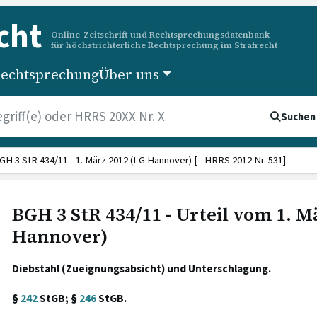
cht
Online-Zeitschrift und Rechtsprechungsdatenbank
für höchstrichterliche Rechtsprechung im Strafrecht
echtsprechung
Über uns
Suchen
GH 3 StR 434/11 - 1. März 2012 (LG Hannover) [= HRRS 2012 Nr. 531]
BGH 3 StR 434/11 - Urteil vom 1. M
Hannover)
Diebstahl (Zueignungsabsicht) und Unterschlagung.
§
242
StGB; §
246
StGB.