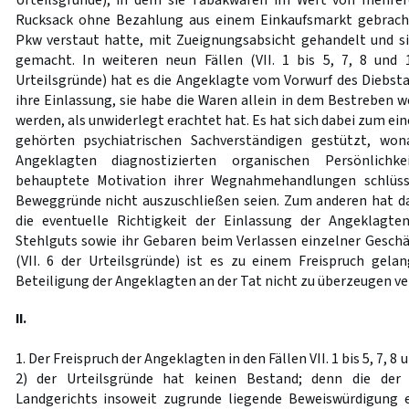
Urteilsgründe), in dem sie Tabakwaren im Wert von mehre
Rucksack ohne Bezahlung aus einem Einkaufsmarkt gebrach
Pkw verstaut hatte, mit Zueignungsabsicht gehandelt und si
gemacht. In weiteren neun Fällen (VII. 1 bis 5, 7, 8 und 
Urteilsgründe) hat es die Angeklagte vom Vorwurf des Diebsta
ihre Einlassung, sie habe die Waren allein in dem Bestrebe
werden, als unwiderlegt erachtet hat. Es hat sich dabei zum ei
gehörten psychiatrischen Sachverständigen gestützt, won
Angeklagten diagnostizierten organischen Persönlichk
behauptete Motivation ihrer Wegnahmehandlungen schlüss
Beweggründe nicht auszuschließen seien. Zum anderen hat das
die eventuelle Richtigkeit der Einlassung der Angeklag
Stehlguts sowie ihr Gebaren beim Verlassen einzelner Geschäf
(VII. 6 der Urteilsgründe) ist es zu einem Freispruch gelan
Beteiligung der Angeklagten an der Tat nicht zu überzeugen v
II.
1. Der Freispruch der Angeklagten in den Fällen VII. 1 bis 5, 7, 8 u
2) der Urteilsgründe hat keinen Bestand; denn die der
Landgerichts insoweit zugrunde liegende Beweiswürdigung e