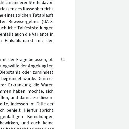
ht an anderer Stelle davon
Verlassen des Kassenbereichs
me eines solchen Tatablaufs
lten Beweisergebnis (UA S.
üchliche Tatfeststellungen
enfalls auch die Variante in
en Einkaufsmarkt mit den
11
 mit der Frage befassen, ob
gnungswille der Angeklagten
 Diebstahls oder zumindest
 begründet wurde. Denn es
hrer Erkrankung die Waren
ommen haben mochte, sich
ffen, und damit zu diesem
lte, indessen im Falle der
h behielt. Hierfür spricht
ugenfälligen Bemühungen
bewirken, und auch keine