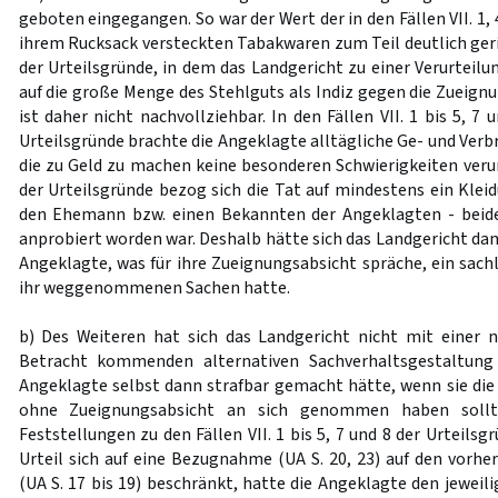
geboten eingegangen. So war der Wert der in den Fällen VII. 1, 
ihrem Rucksack versteckten Tabakwaren zum Teil deutlich gering
der Urteilsgründe, in dem das Landgericht zu einer Verurteilun
auf die große Menge des Stehlguts als Indiz gegen die Zueignu
ist daher nicht nachvollziehbar. In den Fällen VII. 1 bis 5, 7 u
Urteilsgründe brachte die Angeklagte alltägliche Ge- und Ver
die zu Geld zu machen keine besonderen Schwierigkeiten verurs
der Urteilsgründe bezog sich die Tat auf mindestens ein Klei
den Ehemann bzw. einen Bekannten der Angeklagten - beide
anprobiert worden war. Deshalb hätte sich das Landgericht da
Angeklagte, was für ihre Zueignungsabsicht spräche, ein sach
ihr weggenommenen Sachen hatte.
b) Des Weiteren hat sich das Landgericht nicht mit einer 
Betracht kommenden alternativen Sachverhaltsgestaltung 
Angeklagte selbst dann strafbar gemacht hätte, wenn sie die
ohne Zueignungsabsicht an sich genommen haben sollt
Feststellungen zu den Fällen VII. 1 bis 5, 7 und 8 der Urteils
Urteil sich auf eine Bezugnahme (UA S. 20, 23) auf den vorhe
(UA S. 17 bis 19) beschränkt, hatte die Angeklagte den jewei