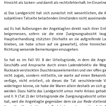
Hinsicht als lücken- und damit als rechtsfehlerhaft. Im Einzelne
a) Das Landgericht hat sich zunächst mit wesentlichen, die A
subjektiven Tatseite belastenden Umständen nicht auseinande
aa) Es hat Äußerungen der Angeklagten direkt nach ihrer E
beigemessen, sofern sie die eine Zueignungsabsicht leu
Hauptverhandlung stützten (Vorhalte an sie aufgreifende L
blieben, sie habe schon auf sie gewartet), ohne hinreiche
Richtung weisende Bemerkungen einzugehen.
So hat es im Fall VII. 8 der Urteilsgründe, in dem die Ang
Geschäfts und Ansprache durch einen Ladendetektiv die W
Rucksack versteckten Duschbrauseelementen und vier offen 
nicht zugab, sondern mitteilte, sie warte auf einen Bekannt
verfüge, nicht erörtert, ob dieses die Tat verschleiernde
widerlegen könne, sie habe die Waren allein deshalb an sic
werden. Dazu hätte das Landgericht umso mehr Anlass gehabt, 
und II. 9 (Tat 2) der Urteilsgründe die Zueignungsabsicht unt
hat, weil die Angeklagte gegenüber dem sie zur Rede stellen