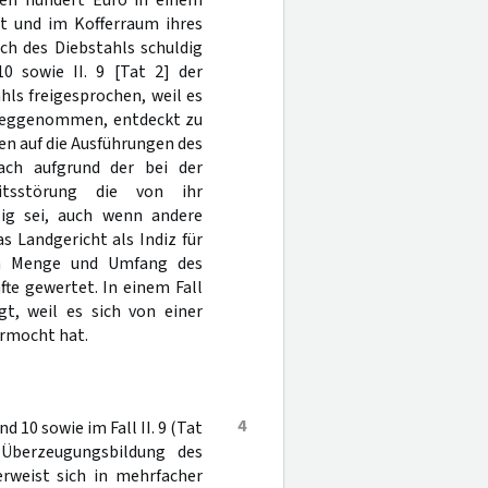
ren hundert Euro in einem
t und im Kofferraum ihres
ch des Diebstahls schuldig
10 sowie II. 9 [Tat 2] der
hls freigesprochen, weil es
n weggenommen, entdeckt zu
nen auf die Ausführungen des
ach aufgrund der bei der
eitsstörung die von ihr
ig sei, auch wenn andere
 Landgericht als Indiz für
ten Menge und Umfang des
te gewertet. In einem Fall
gt, weil es sich von einer
ermocht hat.
4
nd 10 sowie im Fall II. 9 (Tat
 Überzeugungsbildung des
rweist sich in mehrfacher