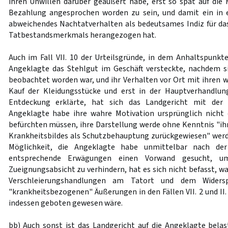
ihren Unwillen darüber geäußert habe, erst so spät auf di
Bezahlung angesprochen worden zu sein, und damit ein in
abweichendes Nachtatverhalten als bedeutsames Indiz für das
Tatbestandsmerkmals herangezogen hat.
Auch im Fall VII. 10 der Urteilsgründe, in dem Anhaltspunkte
Angeklagte das Stehlgut im Geschäft versteckte, nachdem s
beobachtet worden war, und ihr Verhalten vor Ort mit ihren
Kauf der Kleidungsstücke und erst in der Hauptverhandlu
Entdeckung erklärte, hat sich das Landgericht mit der
Angeklagte habe ihre wahre Motivation ursprünglich nicht 
befürchten müssen, ihre Darstellung werde ohne Kenntnis "ihr
Krankheitsbildes als Schutzbehauptung zurückgewiesen" werd
Möglichkeit, die Angeklagte habe unmittelbar nach d
entsprechende Erwägungen einen Vorwand gesucht, um
Zueignungsabsicht zu verhindern, hat es sich nicht befasst, 
Verschleierungshandlungen am Tatort und dem Widersp
"krankheitsbezogenen" Äußerungen in den Fällen VII. 2 und II. 
indessen geboten gewesen wäre.
bb) Auch sonst ist das Landgericht auf die Angeklagte bel