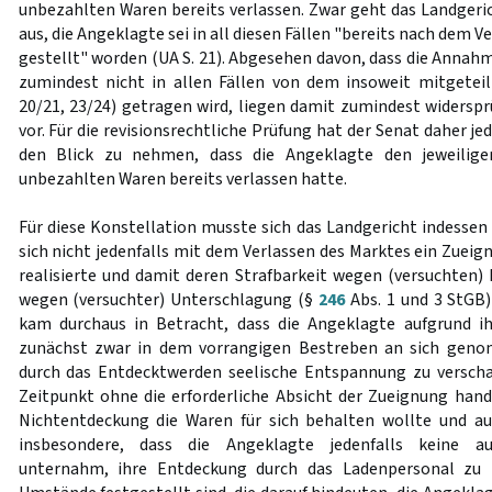
unbezahlten Waren bereits verlassen. Zwar geht das Landgeric
aus, die Angeklagte sei in all diesen Fällen "bereits nach dem 
gestellt" worden (UA S. 21). Abgesehen davon, dass die Annah
zumindest nicht in allen Fällen von dem insoweit mitgetei
20/21, 23/24) getragen wird, liegen damit zumindest widerspr
vor. Für die revisionsrechtliche Prüfung hat der Senat daher jed
den Blick zu nehmen, dass die Angeklagte den jeweilig
unbezahlten Waren bereits verlassen hatte.
Für diese Konstellation musste sich das Landgericht indessen
sich nicht jedenfalls mit dem Verlassen des Marktes ein Zuei
realisierte und damit deren Strafbarkeit wegen (versuchten)
wegen (versuchter) Unterschlagung (§
246
Abs. 1 und 3 StGB)
kam durchaus in Betracht, dass die Angeklagte aufgrund i
zunächst zwar in dem vorrangigen Bestreben an sich gen
durch das Entdecktwerden seelische Entspannung zu verscha
Zeitpunkt ohne die erforderliche Absicht der Zueignung hande
Nichtentdeckung die Waren für sich behalten wollte und auc
insbesondere, dass die Angeklagte jedenfalls keine a
unternahm, ihre Entdeckung durch das Ladenpersonal zu 