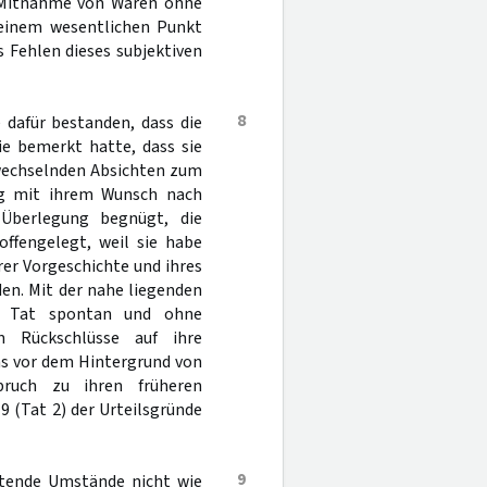
e Mitnahme von Waren ohne
 einem wesentlichen Punkt
 Fehlen dieses subjektiven
8
 dafür bestanden, dass die
ie bemerkt hatte, dass sie
 wechselnden Absichten zum
ng mit ihrem Wunsch nach
 Überlegung begnügt, die
offengelegt, weil sie habe
er Vorgeschichte und ihres
en. Mit der nahe liegenden
er Tat spontan und ohne
 Rückschlüsse auf ihre
was vor dem Hintergrund von
ruch zu ihren früheren
9 (Tat 2) der Urteilsgründe
9
astende Umstände nicht wie