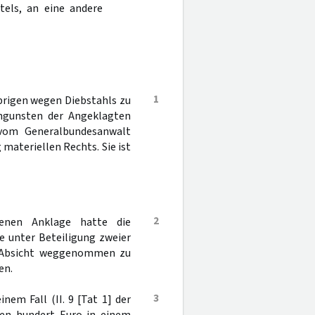
tels, an eine andere
1
brigen wegen Diebstahls zu
uungunsten der Angeklagten
 vom Generalbundesanwalt
 materiellen Rechts. Sie ist
2
senen Anklage hatte die
e unter Beteiligung zweier
r Absicht weggenommen zu
en.
3
nem Fall (II. 9 [Tat 1] der