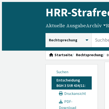
HRR
-Strafre
Aktuelle Ausgabe
Archiv
R
HRRS durchsuchen
Startseite
Rechtsprechung
B
Suchen
Entscheidung
BGH 3 StR 434/11:
Druckansicht
PDF-
Download