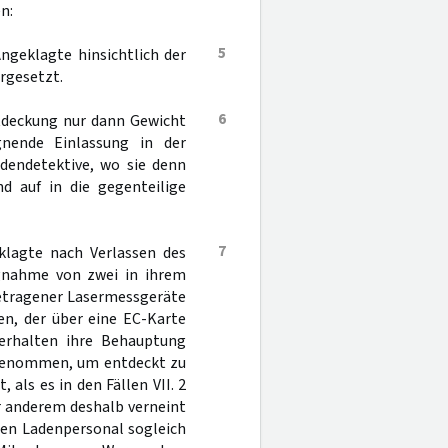
n:
5
ngeklagte hinsichtlich der
rgesetzt.
6
ntdeckung nur dann Gewicht
gnende Einlassung in der
adendetektive, wo sie denn
nd auf in die gegenteilige
7
eklagte nach Verlassen des
egnahme von zwei in ihrem
getragener Lasermessgeräte
en, der über eine EC-Karte
 Verhalten ihre Behauptung
h genommen, um entdeckt zu
als es in den Fällen VII. 2
er anderem deshalb verneint
den Ladenpersonal sogleich