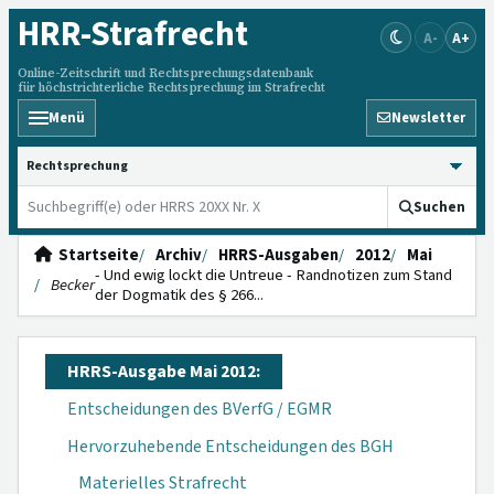
HRR
-Strafrecht
A-
A+
Online-Zeitschrift und Rechtsprechungsdatenbank
für höchstrichterliche Rechtsprechung im Strafrecht
Menü
Newsletter
HRRS durchsuchen
Suchen
Startseite
Archiv
HRRS-Ausgaben
2012
Mai
- Und ewig lockt die Untreue - Randnotizen zum Stand
Becker
der Dogmatik des § 266...
HRRS-Ausgabe Mai 2012:
Entscheidungen des BVerfG / EGMR
Hervorzuhebende Entscheidungen des BGH
Materielles Strafrecht