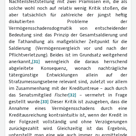
Nachteilsfeststellung mit zwei Prämissen ein, die als
solche wohl noch auf relativ wenig Kritik stoßen, die
aber tatsächlich für zahlreiche der jüngst
heftig
diskutierten Probleme der
Vermögensschadensdogmatik von entscheidender
Bedeutung sind: das Prinzip der Gesamtsaldierung und
die Tathandlung als maßgeblicher Zeitpunkt für die
Saldierung (Vermögensvergleich vor und nach der
Pflichtverletzung). Beides ist im Grundsatz weitgehend
anerkannt,
[31]
wenngleich die daraus herrschend
abgeleitete Konsequenz, wonach nachträgliche
tätergünstige Entwicklungen allein auf der
Strafzumessungsebene relevant sind, zuletzt vor allem
im Zusammenhang mit der Kredituntreue – auch durch
das Senatsmitglied
Fischer
[32]
– vermehrt in Frage
gestellt wurde.
[33]
Dieser Kritik ist zuzugeben, dass die
Annahme eines Vermögensschadens durch eine
Kreditausreichung kontraintuitiv ist, wenn der Kredit in
der Folgezeit vollständig und ohne Verzögerungen
zurückgezahlt wird. Gleichzeitig ist das Ergebnis,
unterstellt man eine wie auch immer zu ermittelnde