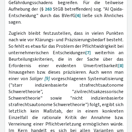
Gefährdungsschadens begreifen. Für die teilweise
Aufhebung der (§
263
StGB betreffenden) sog. "Al Qaida-
Entscheidung" durch das BVerfG
[6]
ließe sich Ähnliches
sagen.
Zugleich bleibt festzustellen, dass in vielen Punkten
nach wie vor Klärungs- und Präzisierungsbedarf besteht.
So fehlt es etwa für das Problem der Pflichtwidrigkeit bei
unternehmerischen Entscheidungen
[7]
weiterhin an
Beurteilungskriterien, die in der Sache über das
Erfordernis einer evidenten Unvertretbarkeit
[8]
hinausgehen bzw. dieses präzisieren. Auch wenn man
einer von
Saliger
[9]
vorgeschlagenen Systematisierung
("starr indizienbasierte strafrechtsautonome
Schweretheorie", "zivilrechtsakzessorische
Schweretheorie" sowie "nicht indizienbasierte
strafrechtsautonome Schweretheorie") folgt, ergibt sich
letztlich kein Maßstab, der in einem konkreten
Einzelfall die rationale Kritik der Annahme bzw.
Verneinung einer Pflichtverletzung ermöglichen würde.
Im Kern handelt es sich bei allen Varianten um