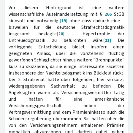
Vor diesem Hintergrund ist eine weitere
wissenschaftliche Auseinandersetzung mit §
266
StGB
sinnvoll und notwendig,
[19]
ohne dass dadurch eine –
bisweilen für die deutsche Strafrechtsdogmatik
insgesamt beklagte
[20]
– Hypertrophie der
Untreuedogmatik zu befürchten wäre.
[21]
Die
vorliegende Entscheidung bietet insofern einen
geeigneten Anlass, über die vorstehend flüchtig
geworfenen Schlaglichter hinaus weitere "Brennpunkte"
kurz zu skizzieren, da sie einige interessante Facetten
insbesondere der Nachteilsdogmatik ins Blickfeld rückt.
Der 2. Strafsenat hatte über folgenden, hier verkürzt
wiedergegebenen Sachverhalt zu befinden: Die
Angeklagten waren als Versicherungsvermittler tätig
und hatten für eine amerikanische
Versicherungsgesellschaft neben der
Vertragsvermittlung und dem Prämieninkasso auch die
Schadensregulierung übernommen. Sie hatten über die
von den Versicherungsnehmern erhaltenen Prämien
monatlich abzurechnen und durften dabei neben