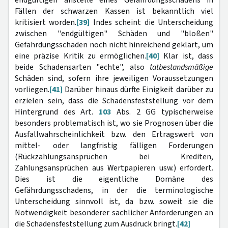
endgültigen anstelle eines Gefährdungsschadens in
Fällen der schwarzen Kassen ist bekanntlich viel
kritisiert worden.
[39]
Indes scheint die Unterscheidung
zwischen "endgültigen" Schäden und "bloßen"
Gefährdungsschäden noch nicht hinreichend geklärt, um
eine präzise Kritik zu ermöglichen.
[40]
Klar ist, dass
beide Schadensarten "echte", also
tatbestandsmäßige
Schäden sind, sofern ihre jeweiligen Voraussetzungen
vorliegen.
[41]
Darüber hinaus dürfte Einigkeit darüber zu
erzielen sein, dass die Schadensfeststellung vor dem
Hintergrund des Art.
103
Abs. 2 GG typischerweise
besonders problematisch ist, wo sie Prognosen über die
Ausfallwahrscheinlichkeit bzw. den Ertragswert von
mittel- oder langfristig fälligen Forderungen
(Rückzahlungsansprüchen bei Krediten,
Zahlungsansprüchen aus Wertpapieren usw.) erfordert.
Dies ist die eigentliche Domäne des
Gefährdungsschadens, in der die terminologische
Unterscheidung sinnvoll ist, da bzw. soweit sie die
Notwendigkeit besonderer sachlicher Anforderungen an
die Schadensfeststellung zum Ausdruck bringt.
[42]