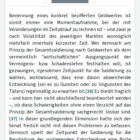
Benennung eines konkret bezifferten Geldwertes ist
somit immer eine Momentaufnahme, bei der mit
Veränderungen im Zeitablauf zu rechnen ist – und zwar je
nach Volatilität des jeweiligen Marktes womöglich
mehrfach innerhalb kürzester Zeit. Wer demnach am
Prinzip der Gesamtsaldierung nach Geldwerten als dem
vermeintlich "wirtschaftlichen" Ausgangspunkt der
Vermögens- bzw. Schadenslehre festhalten will, ist
gezwungen,
irgendeinen
Zeitpunkt für die Saldierung zu
wählen, wohlwissend, dass eine davon abweichende
Entwicklung (sei es zu Gunsten oder zu Ungunsten des
Täters) regelmäßig zu erwarten ist.
[36]
Es bleibt fraglich
– und kann hier nicht abschließend beantwortet werden
–, ob diese Schwierigkeiten ohne einen Verzicht auf das
Prinzip der Gesamtsaldierung sachgerecht lösbar sind.
[37]
In dieser grundlegenden Dimension hatte sich der
Senat freilich nicht mit diesen Problemen zu befassen.
Dennoch spielt der Zeitpunkt der Saldierung für die
Beurteilung der vorliegenden Entscheidung eine Rolle