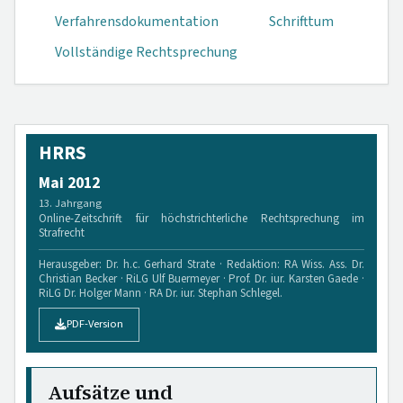
Verfahrensdokumen­tation
Schrifttum
Vollständige Rechtsprechung
HRRS
Mai 2012
13. Jahrgang
Online-Zeitschrift für höchstrichterliche Rechtsprechung im
Strafrecht
Herausgeber: Dr. h.c. Gerhard Strate · Redaktion: RA Wiss. Ass. Dr.
Christian Becker · RiLG Ulf Buermeyer · Prof. Dr. iur. Karsten Gaede ·
RiLG Dr. Holger Mann · RA Dr. iur. Stephan Schlegel.
PDF-Version
Aufsätze und