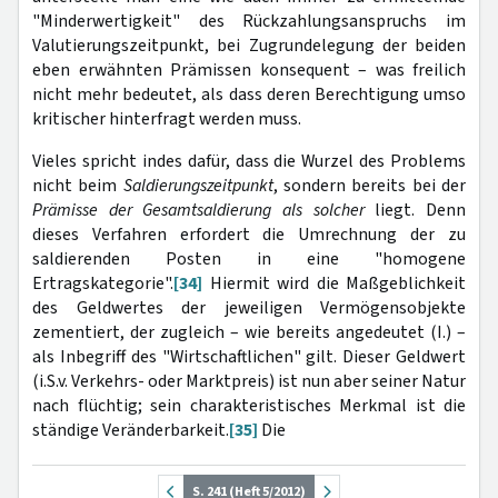
"Minderwertigkeit" des Rückzahlungsanspruchs im
Valutierungszeitpunkt, bei Zugrundelegung der beiden
eben erwähnten Prämissen konsequent – was freilich
nicht mehr bedeutet, als dass deren Berechtigung umso
kritischer hinterfragt werden muss.
Vieles spricht indes dafür, dass die Wurzel des Problems
nicht beim
Saldierungszeitpunkt
, sondern bereits bei der
Prämisse der Gesamtsaldierung als solcher
liegt. Denn
dieses Verfahren erfordert die Umrechnung der zu
saldierenden Posten in eine "homogene
Ertragskategorie".
[34]
Hiermit wird die Maßgeblichkeit
des Geldwertes der jeweiligen Vermögensobjekte
zementiert, der zugleich – wie bereits angedeutet (I.) –
als Inbegriff des "Wirtschaftlichen" gilt. Dieser Geldwert
(i.S.v. Verkehrs- oder Marktpreis) ist nun aber seiner Natur
nach flüchtig; sein charakteristisches Merkmal ist die
ständige Veränderbarkeit.
[35]
Die
S. 241 (Heft 5/2012)