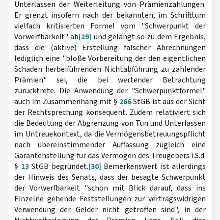
Unterlassen der Weiterleitung von Prämienzahlungen.
Er grenzt insofern nach der bekannten, im Schrifttum
vielfach kritisierten Formel vom "Schwerpunkt der
Vorwerfbarkeit" ab
[29]
und gelangt so zu dem Ergebnis,
dass die (aktive) Erstellung falscher Abrechnungen
lediglich eine "bloße Vorbereitung der den eigentlichen
Schaden herbeiführenden Nichtabführung zu zahlender
Prämien" sei, die bei wertender Betrachtung
zurücktrete. Die Anwendung der "Schwerpunktformel"
auch im Zusammenhang mit §
266
StGB ist aus der Sicht
der Rechtsprechung konsequent. Zudem relativiert sich
die Bedeutung der Abgrenzung von Tun und Unterlassen
im Untreuekontext, da die Vermögensbetreuungspflicht
nach übereinstimmender Auffassung zugleich eine
Garantenstellung für das Vermögen des Treugebers i.S.d.
§
13
StGB begründet.
[30]
Bemerkenswert ist allerdings
der Hinweis des Senats, dass der besagte Schwerpunkt
der Vorwerfbarkeit "schon mit Blick darauf, dass ins
Einzelne gehende Feststellungen zur vertragswidrigen
Verwendung der Gelder nicht getroffen sind", in der