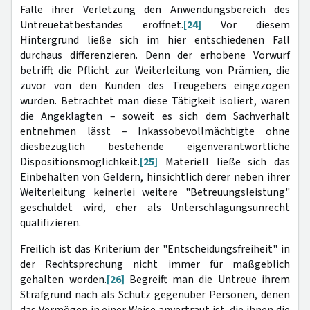
Falle ihrer Verletzung den Anwendungsbereich des
Untreuetatbestandes eröffnet.
[24]
Vor diesem
Hintergrund ließe sich im hier entschiedenen Fall
durchaus differenzieren. Denn der erhobene Vorwurf
betrifft die Pflicht zur Weiterleitung von Prämien, die
zuvor von den Kunden des Treugebers eingezogen
wurden. Betrachtet man diese Tätigkeit isoliert, waren
die Angeklagten – soweit es sich dem Sachverhalt
entnehmen lässt – Inkassobevollmächtigte ohne
diesbezüglich bestehende eigenverantwortliche
Dispositionsmöglichkeit.
[25]
Materiell ließe sich das
Einbehalten von Geldern, hinsichtlich derer neben ihrer
Weiterleitung keinerlei weitere "Betreuungsleistung"
geschuldet wird, eher als Unterschlagungsunrecht
qualifizieren.
Freilich ist das Kriterium der "Entscheidungsfreiheit" in
der Rechtsprechung nicht immer für maßgeblich
gehalten worden.
[26]
Begreift man die Untreue ihrem
Strafgrund nach als Schutz gegenüber Personen, denen
das Vermögen in einer Weise anvertraut ist, die ihnen die