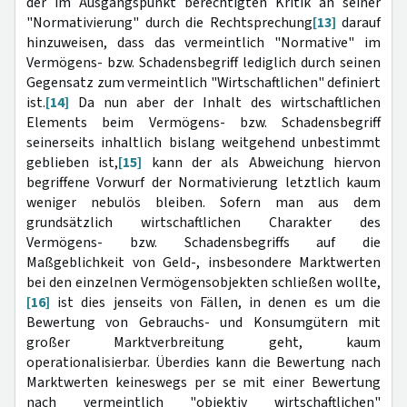
der im Ausgangspunkt berechtigten Kritik an seiner
"Normativierung" durch die Rechtsprechung
[13]
darauf
hinzuweisen, dass das vermeintlich "Normative" im
Vermögens- bzw. Schadensbegriff lediglich durch seinen
Gegensatz zum vermeintlich "Wirtschaftlichen" definiert
ist.
[14]
Da nun aber der Inhalt des wirtschaftlichen
Elements beim Vermögens- bzw. Schadensbegriff
seinerseits inhaltlich bislang weitgehend unbestimmt
geblieben ist,
[15]
kann der als Abweichung hiervon
begriffene Vorwurf der Normativierung letztlich kaum
weniger nebulös bleiben. Sofern man aus dem
grundsätzlich wirtschaftlichen Charakter des
Vermögens- bzw. Schadensbegriffs auf die
Maßgeblichkeit von Geld-, insbesondere Marktwerten
bei den einzelnen Vermögensobjekten schließen wollte,
[16]
ist dies jenseits von Fällen, in denen es um die
Bewertung von Gebrauchs- und Konsumgütern mit
großer Marktverbreitung geht, kaum
operationalisierbar. Überdies kann die Bewertung nach
Marktwerten keineswegs per se mit einer Bewertung
nach vermeintlich "objektiv wirtschaftlichen"