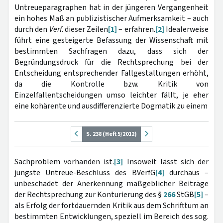
Untreueparagraphen hat in der jüngeren Vergangenheit
ein hohes Maß an publizistischer Aufmerksamkeit – auch
durch den
Verf
. dieser Zeilen
[1]
– erfahren.
[2]
Idealerweise
führt eine gesteigerte Befassung der Wissenschaft mit
bestimmten Sachfragen dazu, dass sich der
Begründungsdruck für die Rechtsprechung bei der
Entscheidung entsprechender Fallgestaltungen erhöht,
da die Kontrolle bzw. Kritik von
Einzelfallentscheidungen umso leichter fällt, je eher
eine kohärente und ausdifferenzierte Dogmatik zu einem
S. 238 (Heft 5/2012)
Sachproblem vorhanden ist.
[3]
Insoweit lässt sich der
jüngste Untreue-Beschluss des BVerfG
[4]
durchaus –
unbeschadet der Anerkennung maßgeblicher Beiträge
der Rechtsprechung zur Konturierung des §
266
StGB
[5]
–
als Erfolg der fortdauernden Kritik aus dem Schrifttum an
bestimmten Entwicklungen, speziell im Bereich des sog.