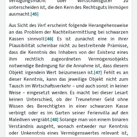
Verfügungsmacht über Wirtschaftsgüter zu
unterscheiden ist, die den Kern des Rechtsguts
Vermögen
ausmacht.
[45]
Aus Sicht des
Verf
. erscheint folgende Herangehensweise
an das Problem der Nachteilsermittlung bei schwarzen
Kassen sinnvoll:
[46]
Es ist zunächst eine in ihrer
Plausibilität scheinbar nicht zu bestreitende Prämisse,
dass die Kenntnis des Inhabers von der Existenz eines
ihm rechtlich zugeordneten Vermögensobjekts
notwendige Bedingung für die Annahme ist, dass diesem
Objekt irgendein Wert beizumessen ist.
[47]
Fehlt es an
dieser Kenntnis, kann das jeweilige Objekt nicht zum
Tausch im Wirtschaftsverkehr – und auch sonst in keiner
Weise – eingesetzt werden. Es macht bei dieser Lesart
keinen Unterschied, ob der Treunehmer Geld ohne
Wissen des Berechtigten in einer schwarzen Kasse
verbirgt oder es im Garten seiner Ferienvilla auf den
Malediven vergräbt.
[48]
Solange man von einem binären
Verständnis ausgeht, wonach entweder nur Kenntnis
oder Unkenntnis eines Vermögenswertes relevant ist,