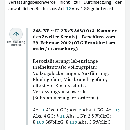
Verfassungsbeschwerde nicht zur Durchsetzung der
anwaltlichen Rechte aus Art.
12
Abs. 1 GG geboten ist.
368. BVerfG 2 BvR 368/10 (3. Kammer
des Zweiten Senats) – Beschluss vom
29. Februar 2012 (OLG Frankfurt am
Entscheidung
aufrufen
Main / LG Marburg)
Resozialisierung; lebenslange
Freiheitsstrafe; Vollzugsplan;
Vollzugslockerungen; Ausführung;
Fluchtgefahr; Missbrauchsgefahr;
effektiver Rechtsschutz;
Verfassungsbeschwerde
(Substantiierungserfordernis).
Art.
1
Abs. 1 GG; Art.
2
Abs. 1 GG; Art.
19
Abs. 4 GG; §
11
Abs. 1 Nr. 2 StVollzG;
§
109
StVollzG; §
119
Abs. 3 StVollzG