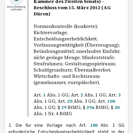
Kammer des Zweiten Senats) –
Beschluss vom 15. März 2012 (AG
Entscheidung
aufrufen
Düren)
Normenkontrolle (konkrete);
Richtervorlage;
Entscheidungserheblichkeit;
Verfassungswidrigkeit (Überzeugung);
Betäubungsmittel; unerlaubte Einfuhr;
nicht geringe Menge; Mindeststrafe;
Strafrahmen; Gestaltungsspielraum;
Schuldgrundsatz; Übermaßverbot;
Wirtschafts- und Rechtsraum
(gemeinsamer, europäischer).
Art.
1
Abs. 1 GG; Art.
2
Abs. 1 GG; Art.
3
Abs. 1 GG; Art.
20
Abs. 3 GG; Art.
100
Abs. 1 GG; §
29
BtMG; §
29a
BtMG; §
30
Abs. 1 Nr. 4 BtMG
1. Die für eine Vorlage nach Art.
100
Abs. 1 GG
erforderliche Entscheidungserheblichkeit steht in der