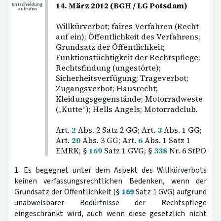
14. März 2012 (BGH / LG Potsdam)
Entscheidung
aufrufen
Willkürverbot; faires Verfahren (Recht
auf ein); Öffentlichkeit des Verfahrens;
Grundsatz der Öffentlichkeit;
Funktionstüchtigkeit der Rechtspflege;
Rechtsfindung (ungestörte);
Sicherheitsverfügung; Trageverbot;
Zugangsverbot; Hausrecht;
Kleidungsgegenstände; Motorradweste
(„Kutte“); Hells Angels; Motorradclub.
Art.
2
Abs. 2 Satz 2 GG; Art.
3
Abs. 1 GG;
Art.
20
Abs. 3 GG; Art.
6
Abs. 1 Satz 1
EMRK; §
169
Satz 1 GVG; §
338
Nr. 6 StPO
1. Es begegnet unter dem Aspekt des Willkürverbots
keinen verfassungsrechtlichen Bedenken, wenn der
Grundsatz der Öffentlichkeit (§
169
Satz 1 GVG) aufgrund
unabweisbarer Bedürfnisse der Rechtspflege
eingeschränkt wird, auch wenn diese gesetzlich nicht