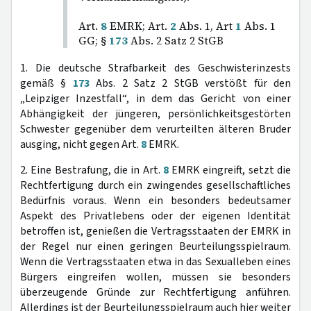
Art.
8
EMRK; Art.
2
Abs. 1, Art
1
Abs. 1
GG; §
173
Abs. 2 Satz 2 StGB
1. Die deutsche Strafbarkeit des Geschwisterinzests
gemäß §
173
Abs. 2 Satz 2 StGB verstößt für den
„Leipziger Inzestfall“, in dem das Gericht von einer
Abhängigkeit der jüngeren, persönlichkeitsgestörten
Schwester gegenüber dem verurteilten älteren Bruder
ausging, nicht gegen Art.
8
EMRK.
2. Eine Bestrafung, die in Art.
8
EMRK eingreift, setzt die
Rechtfertigung durch ein zwingendes gesellschaftliches
Bedürfnis voraus. Wenn ein besonders bedeutsamer
Aspekt des Privatlebens oder der eigenen Identität
betroffen ist, genießen die Vertragsstaaten der EMRK in
der Regel nur einen geringen Beurteilungsspielraum.
Wenn die Vertragsstaaten etwa in das Sexualleben eines
Bürgers eingreifen wollen, müssen sie besonders
überzeugende Gründe zur Rechtfertigung anführen.
Allerdings ist der Beurteilungsspielraum auch hier weiter