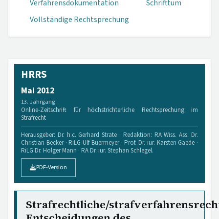
Verfahrensdokumen­tation
Schrifttum
Vollständige Rechtsprechung
HRRS
Mai 2012
13. Jahrgang
Online-Zeitschrift für höchstrichterliche Rechtsprechung im
Strafrecht
Herausgeber: Dr. h.c. Gerhard Strate · Redaktion: RA Wiss. Ass. Dr.
Christian Becker · RiLG Ulf Buermeyer · Prof. Dr. iur. Karsten Gaede ·
RiLG Dr. Holger Mann · RA Dr. iur. Stephan Schlegel.
PDF-Version
Strafrechtliche/strafverfahrensrech
Entscheidungen des