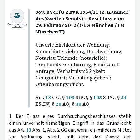
369. BVerfG 2 BvR 1954/11 (2. Kammer
des Zweiten Senats) – Beschluss vom
29. Februar 2012 (OLG München / LG
Entscheidung
aufrufen
München II)
Unverletzlichkeit der Wohnung;
Steuerhinterziehung; Durchsuchung;
Notariat; Urkunde (notarielle);
Treuhandvereinbarung; Finanzamt;
Anfrage; Verhältnismäßigkeit;
Geeignetheit; Mitteilungspflicht;
Offenbarungspflicht.
Art.
13
GG; §
103
StPO; §
105
StPO; §
54
EStDV; §
20
AO; §
30
AO
1. Der Erlass eines Durchsuchungsbeschlusses stellt
einen unverhältnismäßigen Eingriff in das Grundrecht
aus Art.
13
Abs. 1, Abs. 2 GG dar, wenn ein milderes Mittel
zur Verfügung steht, mit dem der Zweck der