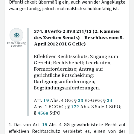
Öffentlichkeit übermäßig ein, auch wenn der Angeklagte
zwar geständig, jedoch mutmaßlich schuldunfähig ist.
374. BVerfG 2 BvR 211/12 (2. Kammer
des Zweiten Senats) – Beschluss vom 5.
April 2012 (OLG Celle)
Entscheidung
aufrufen
Effektiver Rechtsschutz; Zugang zum
Gericht; Rechtsbehelf; Leerlaufen;
Formerfordernisse; Antrag auf
gerichtliche Entscheidung;
Darlegungsanforderungen;
Begründungsanforderungen.
Art.
19
Abs. 4 GG; §
23
EGGVG; §
24
Abs. 1 EGGVG; §
172
Abs. 3 Satz 1 StPO;
§
456a
StPO
1. Das von Art.
19
Abs. 4 GG gewährleistete Recht auf
effektiven Rechtsschutz verbietet es, einen von der