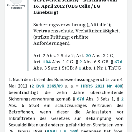
16. April 2012 (OLG Celle / LG
Entscheidung
aufrufen
Lüneburg)
Sicherungsverwahrung („Altfälle“);
Vertrauensschutz, Verhältnismäßigkeit
(strikte Prüfung; erhöhte
Anforderungen).
Art. 2 Abs. 2 Satz 2; Art.
20
Abs. 3 GG;
Art.
104
Abs. 1 GG; §
2
Abs. 6 StGB; §
67d
Abs. 3 Satz 1 StGB; §
1
Abs. 1 Nr. 1 ThUG
1. Nach dem Urteil des Bundesverfassungsgerichts vom 4.
Mai 2011 (
2 BvR 2365/09
u. a. =
HRRS 2011 Nr. 488
)
beeinträchtigt die zehn Jahre überschreitende
Sicherungsverwahrung gemäß §
67d
Abs. 3 Satz 1, §
2
Abs. 6 StGB ein schutzwürdiges Vertrauen des
Betroffenen, wenn dieser die Anlasstaten vor
Inkrafttreten des Gesetzes zur Bekämpfung von
Sexualdelikten und anderen gefährlichen Straftaten vom
26. Januar 1998 (
BGBl I S. 160
) begangen hat (sog.