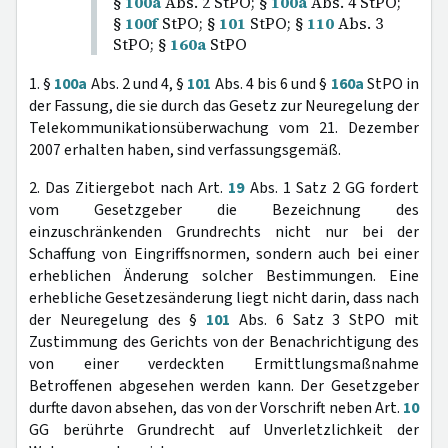
§
100a
Abs. 2 StPO; §
100a
Abs. 4 StPO;
§
100f
StPO; §
101
StPO; §
110
Abs. 3
StPO; §
160a
StPO
1. §
100a
Abs. 2 und 4, §
101
Abs. 4 bis 6 und §
160a
StPO in
der Fassung, die sie durch das Gesetz zur Neuregelung der
Telekommunikationsüberwachung vom 21. Dezember
2007 erhalten haben, sind verfassungsgemäß.
2. Das Zitiergebot nach Art.
19
Abs. 1 Satz 2 GG fordert
vom Gesetzgeber die Bezeichnung des
einzuschränkenden Grundrechts nicht nur bei der
Schaffung von Eingriffsnormen, sondern auch bei einer
erheblichen Änderung solcher Bestimmungen. Eine
erhebliche Gesetzesänderung liegt nicht darin, dass nach
der Neuregelung des §
101
Abs. 6 Satz 3 StPO mit
Zustimmung des Gerichts von der Benachrichtigung des
von einer verdeckten Ermittlungsmaßnahme
Betroffenen abgesehen werden kann. Der Gesetzgeber
durfte davon absehen, das von der Vorschrift neben Art.
10
GG berührte Grundrecht auf Unverletzlichkeit der