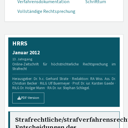
Verfahrensdokumen­tation
Schrifttum
Vollständige Rechtsprechung
HRRS
Januar 2012
13. Jahrgang
Online-Zeitschrift für höchstrichterliche Rechtsprechung im
Strafrecht
Herausgeber: Dr. h.c. Gerhard Strate · Redaktion: RA Wiss. Ass. Dr.
Christian Becker · RiLG Ulf Buermeyer · Prof. Dr. iur. Karsten Gaede ·
RiLG Dr. Holger Mann · RA Dr. iur. Stephan Schlegel.
PDF-Version
Strafrechtliche/strafverfahrensrech
Entscheidungen des