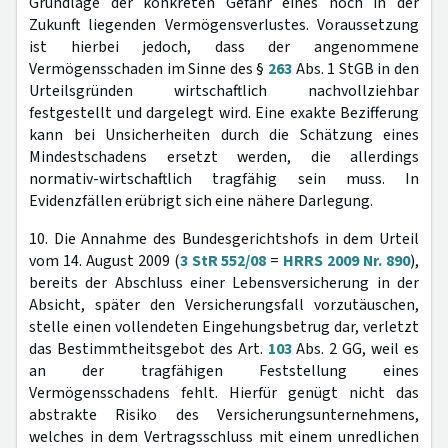
Grundlage der konkreten Gefahr eines noch in der
Zukunft liegenden Vermögensverlustes. Voraussetzung
ist hierbei jedoch, dass der angenommene
Vermögensschaden im Sinne des §
263
Abs. 1 StGB in den
Urteilsgründen wirtschaftlich nachvollziehbar
festgestellt und dargelegt wird. Eine exakte Bezifferung
kann bei Unsicherheiten durch die Schätzung eines
Mindestschadens ersetzt werden, die allerdings
normativ-wirtschaftlich tragfähig sein muss. In
Evidenzfällen erübrigt sich eine nähere Darlegung.
10. Die Annahme des Bundesgerichtshofs in dem Urteil
vom 14. August 2009 (
3 StR 552/08
=
HRRS 2009 Nr. 890
),
bereits der Abschluss einer Lebensversicherung in der
Absicht, später den Versicherungsfall vorzutäuschen,
stelle einen vollendeten Eingehungsbetrug dar, verletzt
das Bestimmtheitsgebot des Art.
103
Abs. 2 GG, weil es
an der tragfähigen Feststellung eines
Vermögensschadens fehlt. Hierfür genügt nicht das
abstrakte Risiko des Versicherungsunternehmens,
welches in dem Vertragsschluss mit einem unredlichen