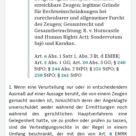
erreichbare Zeugen; legitime Gründe
für Rechtseinschränkungen bei
zurechenbarer und allgemeiner Furcht
des Zeugen; Gesamtrecht und
Gesamtbetrachtung; R. v. Horncastle
und Human Rights Act); Sondervotum
Sajó und Karakas.
Art.
6
Abs. 1 Satz 1, Abs. 3 lit. d EMRK;
Art.
2
Abs. 1 GG; Art.
20
Abs. 3 GG; §
240
StPO; §
244
Abs. 2 StPO; §
251
StPO; §
250
StPO; §
261
StPO
1. Wenn eine Verurteilung nur oder in entscheidendem
Ausmaß auf einer Aussage beruht, die von einem Zeugen
gemacht worden ist, hinsichtlich derer der Angeklagte
unverschuldet weder während der Ermittlungen noch
während des gerichtlichen Hauptverfahrens eine
Gelegenheit hatte, sie zu prüfen oder prüfen zu lassen,
sind die Verteidigungsrechte in der Regel in einem
Umfang beschränkt, der mit den von Art.
6
EMRK