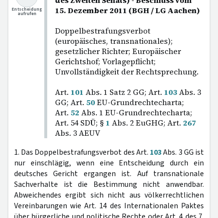
des Zweiten Senats) - Beschluss vom
15. Dezember 2011 (BGH / LG Aachen)
Entscheidung
aufrufen
Doppelbestrafungsverbot
(europäisches, transnationales);
gesetzlicher Richter; Europäischer
Gerichtshof; Vorlagepflicht;
Unvollständigkeit der Rechtsprechung.
Art.
101
Abs. 1 Satz 2 GG; Art.
103
Abs. 3
GG; Art.
50
EU-Grundrechtecharta;
Art.
52
Abs. 1 EU-Grundrechtecharta;
Art. 54 SDÜ; §
1
Abs. 2 EuGHG; Art.
267
Abs. 3 AEUV
1. Das Doppelbestrafungsverbot des Art.
103
Abs. 3 GG ist
nur einschlägig, wenn eine Entscheidung durch ein
deutsches Gericht ergangen ist. Auf transnationale
Sachverhalte ist die Bestimmung nicht anwendbar.
Abweichendes ergibt sich nicht aus völkerrechtlichen
Vereinbarungen wie Art. 14 des Internationalen Paktes
über bürgerliche und politische Rechte oder Art. 4 des 7.