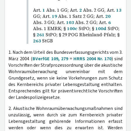
Art.
1
Abs. 1 GG; Art.
2
Abs. 2 GG, Art.
13
GG; Art.
19
Abs. 1 Satz 2 GG; Art.
20
Abs. 3 GG; Art.
103
Abs. 2 GG; Art.
6
Abs. 1 EMRK; §
100c
StPO; §
100d
StPO;
§
261
StPO; § 29 POG Rheinland-Pfalz; §
263
StGB
1. Nach dem Urteil des Bundesverfassungsgerichts vom 3.
März 2004 (
BVerfGE 109, 279
=
HRRS 2004 Nr. 170
) sind
Vorschriften der Strafprozessordnung über die akustische
Wohnraumüberwachung unvereinbar mit dem
Grundgesetz, wenn sie keine Vorkehrungen zum Schutz
des Kernbereichs privater Lebensgestaltung enthalten.
Entsprechendes gilt für präventivrechtliche Vorschriften
der Landespolizeigesetze.
2. Akustische Wohnraumüberwachungsmaßnahmen sind
unzulässig, wenn durch sie zum Kernbereich privater
Lebensgestaltung gehörende Informationen erfasst
werden oder wenn dies zu erwarten ist. Werden