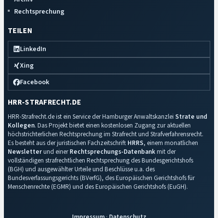
Rechtsprechung
TEILEN
LinkedIn
Xing
Facebook
HRR-STRAFRECHT.DE
HRR-Strafrecht.de ist ein Service der Hamburger Anwaltskanzlei
Strate und
Kollegen
. Das Projekt bietet einen kostenlosen Zugang zur aktuellen
höchstrichterlichen Rechtsprechung im Strafrecht und Strafverfahrensrecht.
Es besteht aus der juristischen Fachzeitschrift
HRRS
, einem monatlichen
Newsletter
und einer
Rechtsprechungs-Datenbank
mit der
vollständigen strafrechtlichen Rechtsprechung des Bundesgerichtshofs
(BGH) und ausgewählter Urteile und Beschlüsse u.a. des
Bundesverfassungsgerichts (BVerfG), des Europäischen Gerichtshofs für
Menschenrechte (EGMR) und des Europäischen Gerichtshofs (EuGH).
Impressum
·
Datenschutz