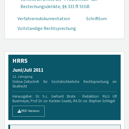
Bestechungsdelikte, §§ 331 ff. StGB
Verfahrensdokumen­tation
Schrifttum
Vollständige Rechtsprechung
HRRS
Juni/Juli 2011
12. Jahrgang
Online-Zeitschrift für höchstrichterliche Rechtsprechung im
Strafrecht
Herausgeber: Dr. h.c. Gerhard Strate · Redaktion: RiLG Ulf
Buermeyer, Prof. Dr. iur. Karsten Gaede, RA Dr. iur. Stephan Schlegel
PDF-Version