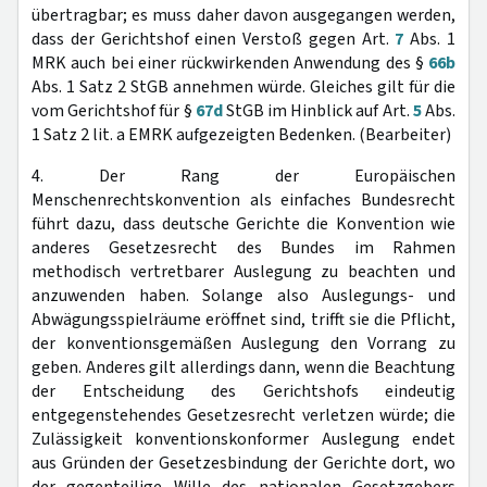
übertragbar; es muss daher davon ausgegangen werden,
dass der Gerichtshof einen Verstoß gegen Art.
7
Abs. 1
MRK auch bei einer rückwirkenden Anwendung des §
66b
Abs. 1 Satz 2 StGB annehmen würde. Gleiches gilt für die
vom Gerichtshof für §
67d
StGB im Hinblick auf Art.
5
Abs.
1 Satz 2 lit. a EMRK aufgezeigten Bedenken. (Bearbeiter)
4. Der Rang der Europäischen
Menschenrechtskonvention als einfaches Bundesrecht
führt dazu, dass deutsche Gerichte die Konvention wie
anderes Gesetzesrecht des Bundes im Rahmen
methodisch vertretbarer Auslegung zu beachten und
anzuwenden haben. Solange also Auslegungs- und
Abwägungsspielräume eröffnet sind, trifft sie die Pflicht,
der konventionsgemäßen Auslegung den Vorrang zu
geben. Anderes gilt allerdings dann, wenn die Beachtung
der Entscheidung des Gerichtshofs eindeutig
entgegenstehendes Gesetzesrecht verletzen würde; die
Zulässigkeit konventionskonformer Auslegung endet
aus Gründen der Gesetzesbindung der Gerichte dort, wo
der gegenteilige Wille des nationalen Gesetzgebers