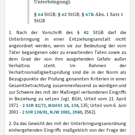
Unterbringung).
§
64
StGB; §
62
StGB; §
67b
Abs. 1 Satz 1
StGB
1. Nach der Vorschrift des §
62
StGB darf die
Unterbringung in einer Entziehungsanstalt nicht
angeordnet werden, wenn sie zur Bedeutung der vom
Täter begangenen oder zu erwartenden Taten sowie zu
dem Grad der von ihm ausgehenden Gefahr außer
Verhältnis steht. Im Rahmen der
Verhältnismäßigkeitsprüfung sind die in der Norm als
Bezugspunkte der Prüfung genannten Kriterien in einer
Gesamtbetrachtung zusammenfassend zu würdigen und
zur Schwere des mit der Maßregel verbundenen Eingriffs
in Beziehung zu setzen (vgl. BGH, Urteil vom 21. April
1971 -
2 StR 82/71
,
BGHSt 24, 134
, 135; Urteil vom 6. Juni
2001 -
2 StR 136/01
,
NJW 2001, 3560
, 3562).
2. Da das Gewicht des mit der Unterbringungsanordnung
einhergehenden Eingriffs maßgeblich von der Frage der