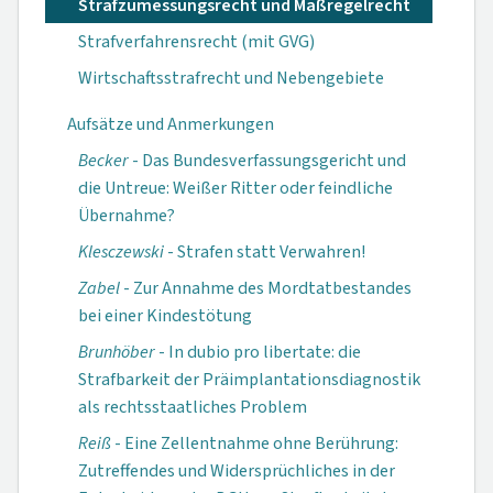
Strafzumessungsrecht und Maßregelrecht
Strafverfahrensrecht (mit GVG)
Wirtschaftsstrafrecht und Nebengebiete
Aufsätze und Anmerkungen
Becker
- Das Bundesverfassungs­gericht und
die Untreue: Weißer Ritter oder feindliche
Übernahme?
Klesczewski
- Strafen statt Verwahren!
Zabel
- Zur Annahme des Mordtatbestandes
bei einer Kindestötung
Brunhöber
- In dubio pro libertate: die
Strafbarkeit der Präimplantations­diagnostik
als rechts­staatliches Problem
Reiß
- Eine Zellentnahme ohne Berührung:
Zutreffendes und Widersprüchliches in der