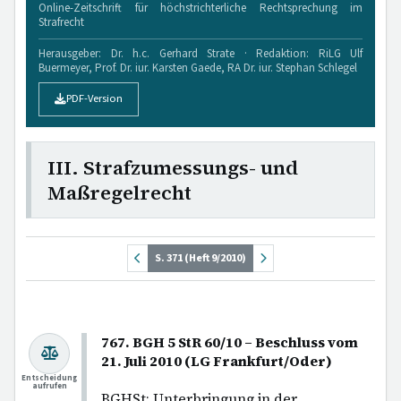
Online-Zeitschrift für höchstrichterliche Rechtsprechung im
Strafrecht
Herausgeber: Dr. h.c. Gerhard Strate · Redaktion: RiLG Ulf
Buermeyer, Prof. Dr. iur. Karsten Gaede, RA Dr. iur. Stephan Schlegel
PDF-Version
III. Strafzumessungs- und
Maßregelrecht
S. 371 (Heft 9/2010)
767. BGH 5 StR 60/10 – Beschluss vom
21. Juli 2010 (LG Frankfurt/Oder)
Entscheidung
aufrufen
BGHSt; Unterbringung in der