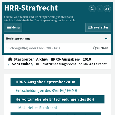
HRR
-Strafrecht
A-
A+
Online-Zeitschrift und Rechtsprechungsdatenbank
für höchstrichterliche Rechtsprechung im Strafrecht
Menü
Newsletter
HRRS durchsuchen
Suchen
Startseite
Archiv
HRRS-Ausgaben
2010
September
III. Strafzumessungsrecht und Maßregelrecht
HRRS-Ausgabe September 2010:
Entscheidungen des BVerfG / EGMR
Hervorzuhebende Entscheidungen des BGH
Materielles Strafrecht