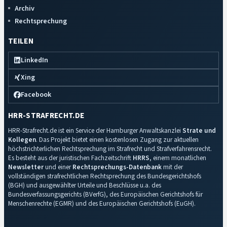
Archiv
Rechtsprechung
TEILEN
LinkedIn
Xing
Facebook
HRR-STRAFRECHT.DE
HRR-Strafrecht.de ist ein Service der Hamburger Anwaltskanzlei
Strate und
Kollegen
. Das Projekt bietet einen kostenlosen Zugang zur aktuellen
höchstrichterlichen Rechtsprechung im Strafrecht und Strafverfahrensrecht.
Es besteht aus der juristischen Fachzeitschrift
HRRS
, einem monatlichen
Newsletter
und einer
Rechtsprechungs-Datenbank
mit der
vollständigen strafrechtlichen Rechtsprechung des Bundesgerichtshofs
(BGH) und ausgewählter Urteile und Beschlüsse u.a. des
Bundesverfassungsgerichts (BVerfG), des Europäischen Gerichtshofs für
Menschenrechte (EGMR) und des Europäischen Gerichtshofs (EuGH).