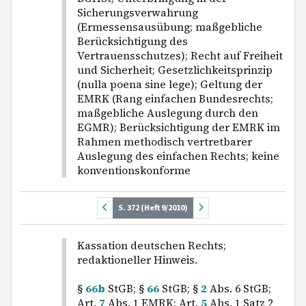
Sicherungsverwahrung
(Ermessensausübung; maßgebliche
Berücksichtigung des
Vertrauensschutzes); Recht auf Freiheit
und Sicherheit; Gesetzlichkeitsprinzip
(nulla poena sine lege); Geltung der
EMRK (Rang einfachen Bundesrechts;
maßgebliche Auslegung durch den
EGMR); Berücksichtigung der EMRK im
Rahmen methodisch vertretbarer
Auslegung des einfachen Rechts; keine
konventionskonforme
S. 372 (Heft 9/2010)
Kassation deutschen Rechts;
redaktioneller Hinweis.
§
66b
StGB; §
66
StGB; §
2
Abs. 6 StGB;
Art.
7
Abs. 1 EMRK; Art.
5
Abs. 1 Satz 2