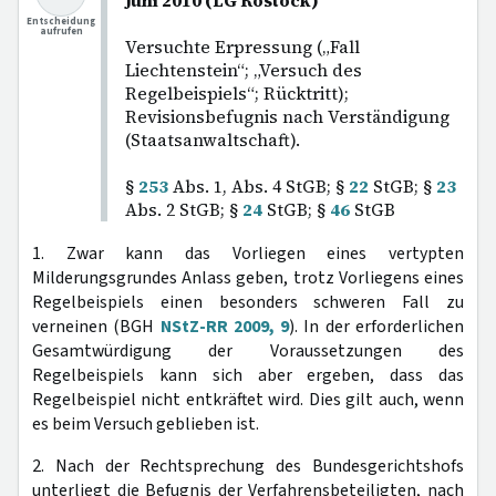
Juni 2010 (LG Rostock)
Entscheidung
aufrufen
Versuchte Erpressung („Fall
Liechtenstein“; „Versuch des
Regelbeispiels“; Rücktritt);
Revisionsbefugnis nach Verständigung
(Staatsanwaltschaft).
§
253
Abs. 1, Abs. 4 StGB; §
22
StGB; §
23
Abs. 2 StGB; §
24
StGB; §
46
StGB
1. Zwar kann das Vorliegen eines vertypten
Milderungsgrundes Anlass geben, trotz Vorliegens eines
Regelbeispiels einen besonders schweren Fall zu
verneinen (BGH
NStZ-RR 2009, 9
). In der erforderlichen
Gesamtwürdigung der Voraussetzungen des
Regelbeispiels kann sich aber ergeben, dass das
Regelbeispiel nicht entkräftet wird. Dies gilt auch, wenn
es beim Versuch geblieben ist.
2. Nach der Rechtsprechung des Bundesgerichtshofs
unterliegt die Befugnis der Verfahrensbeteiligten, nach