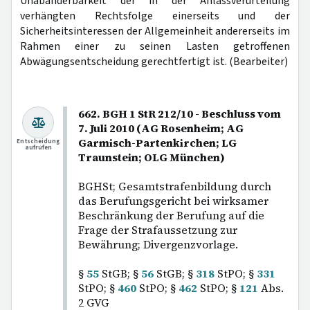
Unabänderbarkeit der in der Anlassverurteilung
verhängten Rechtsfolge einerseits und der
Sicherheitsinteressen der Allgemeinheit andererseits im
Rahmen einer zu seinen Lasten getroffenen
Abwägungsentscheidung gerechtfertigt ist. (Bearbeiter)
662. BGH 1 StR 212/10 - Beschluss vom
7. Juli 2010 (AG Rosenheim; AG
Garmisch-Partenkirchen; LG
Entscheidung
aufrufen
Traunstein; OLG München)
BGHSt; Gesamtstrafenbildung durch
das Berufungsgericht bei wirksamer
Beschränkung der Berufung auf die
Frage der Strafaussetzung zur
Bewährung; Divergenzvorlage.
§
55
StGB; §
56
StGB; §
318
StPO; §
331
StPO; §
460
StPO; §
462
StPO; §
121
Abs.
2 GVG