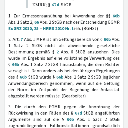
EMRK; §
67d
StGB
1. Zur Ermessensausübung bei Anwendung der §§
66b
Abs. 1 Satz 2,
66
Abs. 2 StGB nach der Entscheidung EGMR
EuGRZ 2010, 25
=
HRRS 2010 Nr. 1
/65. (BGHSt)
2. Art.
7
Abs. 1 MRK ist im Geltungsbereich von §
66b
Abs.
1 Satz 2 StGB nicht als abweichende gesetzliche
Bestimmung gemäß §
2
Abs. 6 StGB anzusehen. Dies
würde im Ergebnis auf eine vollständige Verwerfung des
§
66b
Abs. 1 Satz 2 StGB hinauslaufen, die dem Richter
versagt ist. Denn anders als bei den übrigen Regelungen
des §
66b
StGB würde §
66b
Abs. 1 Satz 2 StGB jeglicher
Anwendungsbereich genommen, wenn auf die Geltung
der Norm im Zeitpunkt der Begehung der Anlasstat
abgestellt werden müsste. (Bearbeiter)
3. Die durch den EGMR gegen die Anordnung der
Rückwirkung in den Fällen des §
67d
StGB angeführten
Argumente sind auf die §
66b
Abs. 1 Satz 2 StGB
zugrundeliegenden Fallkonstellationen grundsätzlich