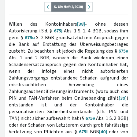
S. 89 (Heft 2/2010)
Willen des Kontoinhabers
[38]
- ohne dessen
Autorisierung i.S.d. §
675j
Abs. 1 S. 1, 4 BGB, sodass ihm
gem. §
675u
S. 2 BGB grundsätzlich ein Anspruch gegen
die Bank auf Erstattung des Überweisungsbetrages
zusteht. Zu beachten ist jedoch die Regelung des §
675v
Abs. 1 und 2 BGB, wonach die Bank wiederum einen
Schadensersatzanspruch gegen den Kontoinhaber hat,
wenn der infolge eines nicht autorisierten
Zahlungsvorgangs entstandene Schaden aufgrund der
missbräuchlichen Verwendung eines
Zahlungsauthentifizierungsinstruments (wozu auch das
PIN und TAN-Verfahren beim Onlinebanking zählt
[39]
)
entstanden ist und der Kontoinhaber die
personalisierten Sicherheitsmerkmale (d.h. PIN und
TAN) nicht sicher aufbewahrt hat (§
675v
Abs. 1 S. 2 BGB)
oder der Schaden von Letzterem durch grob fahrlässige
Verletzung von Pflichten aus §
675l
BGB
[40]
oder von