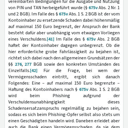
vereinbarten Bedingungen für die Ausgabe und Nutzung
von PIN und TAN herbeigeführt wurde (§
675v
Abs. 2 Nr. 1
und 2 BGB). Im Falle des §
675v
Abs. 1 S. 2 BGB ist der vom
Kontoinhaber zu ersetzende Schaden dabei höhenmäßig
auf maximal 150 Euro begrenzt, der Anspruch der Bank
besteht dafür aber unabhängig vom etwaigen Vorliegen
eines Verschuldens.
[41]
Im Falle des §
675v
Abs. 2 BGB
haftet der Kontoinhaber dagegen unbegrenzt. Ob die
hier erforderliche grobe Fahrlässigkeit zu bejahen ist,
richtet sich dabei nach den allgemeinen Grundsätzen der
§§
276
,
277
BGB sowie den konkreten Umständen des
Einzelfalls.
[42]
Für die Frage, bei wem der
Vermögensschaden eintritt, ergibt sich danach
Folgendes: Eine – auf maximal 150 Euro begrenzte –
Haftung des Kontoinhabers nach §
675v
Abs. 1 S. 2 BGB
wird beim Phishing aufgrund der
Verschuldensunabhängigkeit dieses
Schadensersatzanspruchs regelmäßig zu bejahen sein,
sodass es sich beim Phishing-Opfer selbst also stets um
einen Geschädigten handeln wird. Daneben erleidet aber
auch die Bank einen Vermögensschaden, da sie dem