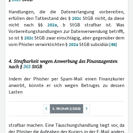
Handlungen, die die Datenerlangung vorbereiten,
erfüllen den Tatbestand des §
202c
StGB nicht, da diese
nicht nach §§
202a
, b StGB strafbar ist. Was
Vorbereitungshandlungen zur Datenverwendung betrifft,
so ist §
202c
StGB zwar einschlägig, aber gegenüber dem
vom Phisher verwirklichten §
202a
StGB subsidiär.
[46]
4. Strafbarkeit wegen Anwerbung des Finanzagenten
nach §
263
StGB
Indem der Phisher per Spam-Mail einen Finanzkurier
anwirbt, könnte er sich wegen Betruges zu dessen
Lasten
S. 90 (Heft 2/2010)
strafbar machen. Eine Täuschungshandlung liegt vor, da
der Phisher die Aufgaben des Kuriers in der E-Mail anders