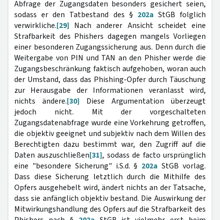
Abfrage der Zugangsdaten besonders gesichert seien,
sodass er den Tatbestand des §
202a
StGB folglich
verwirkliche.
[29]
Nach anderer Ansicht scheidet eine
Strafbarkeit des Phishers dagegen mangels Vorliegen
einer besonderen Zugangssicherung aus. Denn durch die
Weitergabe von PIN und TAN an den Phisher werde die
Zugangsbeschränkung faktisch aufgehoben, woran auch
der Umstand, dass das Phishing-Opfer durch Täuschung
zur Herausgabe der Informationen veranlasst wird,
nichts ändere.
[30]
Diese Argumentation überzeugt
jedoch nicht. Mit der vorgeschalteten
Zugangsdatenabfrage wurde eine Vorkehrung getroffen,
die objektiv geeignet und subjektiv nach dem Willen des
Berechtigten dazu bestimmt war, den Zugriff auf die
Daten auszuschließen
[31]
, sodass de facto ursprünglich
eine "besondere Sicherung" i.S.d. §
202a
StGB vorlag.
Dass diese Sicherung letztlich durch die Mithilfe des
Opfers ausgehebelt wird, ändert nichts an der Tatsache,
dass sie anfänglich objektiv bestand. Die Auswirkung der
Mitwirkungshandlung des Opfers auf die Strafbarkeit des
Phishers nach §
202a
StGB ist vielmehr erst beim