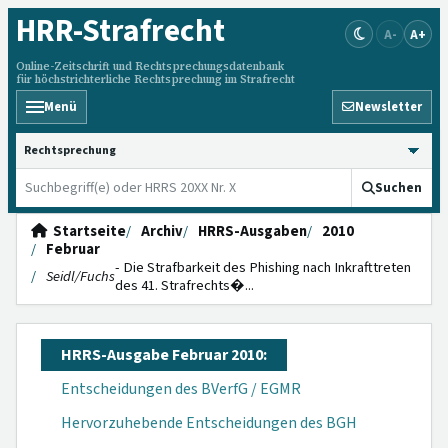
HRR
-Strafrecht
A-
A+
Online-Zeitschrift und Rechtsprechungsdatenbank
für höchstrichterliche Rechtsprechung im Strafrecht
Menü
Newsletter
HRRS durchsuchen
Suchen
Startseite
Archiv
HRRS-Ausgaben
2010
Februar
- Die Strafbarkeit des Phishing nach Inkrafttreten
Seidl/Fuchs
des 41. Strafrechts�...
HRRS-Ausgabe Februar 2010:
Entscheidungen des BVerfG / EGMR
Hervorzuhebende Entscheidungen des BGH