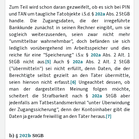
Zum Teil wird schon daran gezweifelt, ob es sich bei PIN
und TAN um taugliche Tatobjekte i.S.d. §
202a
Abs. 2 StGB
handle. Die Zugangsdaten, die der irregeführte
Bankkunde zunächst in seinen Rechner eingibt, um sie
sogleich weiterzusenden, seien zwar nicht mehr
"unmittelbar wahrnehmbar", doch befänden sie sich
lediglich vorübergehend im Arbeitsspeicher und dies
reiche für eine "Speicherung" i.S.v. §
202a
Abs. 2 Alt. 1
StGB nicht aus.
[5]
Auch §
202a
Abs. 2 Alt. 2 StGB
("übermitteln") sei nicht erfüllt, denn Daten, die der
Berechtigte selbst gezielt an den Täter übermittle,
seien hiervon nicht erfasst.
[6]
Ungeachtet dessen, ob
man der dargestellten Meinung folgen möchte,
scheitert die Strafbarkeit nach §
202a
StGB aber
jedenfalls am Tatbestandsmerkmal "unter Überwindung
der Zugangssicherung", denn der Kontoinhaber gibt die
Daten ja gerade freiwillig an den Täter heraus.
[7]
b) §
202b
StGB