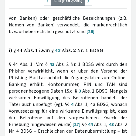
S. 88 (Heft 2/2010)
von Banken) oder geschäftliche Bezeichnungen (z.B.
Namen von Banken) verwendet, die markenrechtlich
bzw. urheberrechtlich geschützt sind.
[26]
i) § 44 Abs. 1 i.V.m §
43
Abs. 2 Nr. 1 BDSG
§ 44 Abs. 1 i.V.m §
43
Abs. 2 Nr. 1 BDSG wird durch den
Phisher verwirklicht, wenn er über den Versand der
Phishing-Mail tatsächlich die Zugangsdaten zum Online-
Banking erhält. Kontonummer, PIN und TAN sind
personenbezogene Daten i.S.d. §
3
Abs. 1 BDSG. Mangels
wirksamer Einwilligung des Betroffenen handelt der
Täter auch unbefugt (vgl. §§
4
Abs. 1, 4a BDSG, wonach
Voraussetzung für eine wirksame Einwilligung ist, dass
der Betroffene auf den vorgesehenen Zweck der
Erhebung hingewiesen wurde).
[27]
§§
44
Abs. 1,
43
Abs. 2
Nr. 4 BDSG – Erschleichen der Datenübermittlung – ist