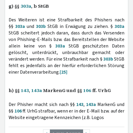
g) §§
303a
, b StGB
Des Weiteren ist eine Strafbarkeit des Phishers nach
§§
303a
und
303b
StGB in Erwägung zu ziehen. §
303a
StGB scheitert jedoch daran, dass durch das Versenden
von Phishing-E-Mails bzw. das Bereitstellen der Website
allein keine von §
303a
StGB geschützten Daten
gelöscht, unterdrückt, unbrauchbar gemacht oder
verändert werden. Für eine Strafbarkeit nach §
303b
StGB
fehlt es jedenfalls an der hierfür erforderlichen Störung
einer Datenverarbeitung.
[25]
h) §§
143
,
143a
MarkenG und §§
106
ff. UrhG
Der Phisher macht sich nach §§
143
,
143a
MarkenG und
§§
106
ff. UrhG strafbar, wenn er in der E-Mail bzw. auf der
Website eingetragene Kennzeichen (z.B. Logos