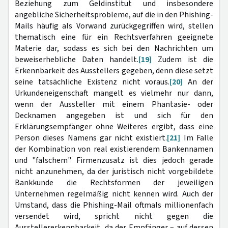
Beziehung zum Geldinstitut und insbesondere
angebliche Sicherheitsprobleme, auf die in den Phishing-
Mails häufig als Vorwand zurückgegriffen wird, stellen
thematisch eine für ein Rechtsverfahren geeignete
Materie dar, sodass es sich bei den Nachrichten um
beweiserhebliche Daten handelt.
[19]
Zudem ist die
Erkennbarkeit des Ausstellers gegeben, denn diese setzt
seine tatsächliche Existenz nicht voraus.
[20]
An der
Urkundeneigenschaft mangelt es vielmehr nur dann,
wenn der Aussteller mit einem Phantasie- oder
Decknamen angegeben ist und sich für den
Erklärungsempfänger ohne Weiteres ergibt, dass eine
Person dieses Namens gar nicht existiert.
[21]
Im Falle
der Kombination von real existierendem Bankennamen
und "falschem" Firmenzusatz ist dies jedoch gerade
nicht anzunehmen, da der juristisch nicht vorgebildete
Bankkunde die Rechtsformen der jeweiligen
Unternehmen regelmäßig nicht kennen wird. Auch der
Umstand, dass die Phishing-Mail oftmals millionenfach
versendet wird, spricht nicht gegen die
Ausstellererkennbarkeit, da der Empfänger – auf dessen