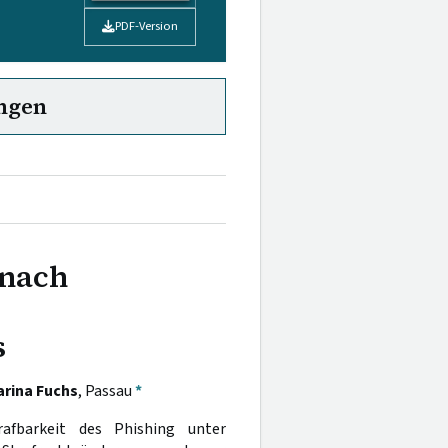
PDF-Version
ngen
 nach
s
rina Fuchs
, Passau
*
rafbarkeit des Phishing unter