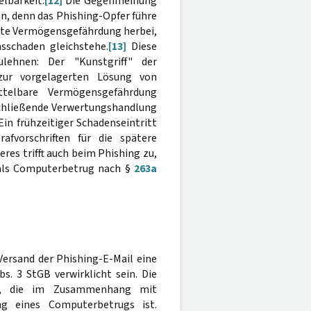
lbarkeit.
[12]
Die Gegenmeinung
n, denn das Phishing-Opfer führe
ete Vermögensgefährdung herbei,
sschaden gleichstehe.
[13]
Diese
lehnen: Der "Kunstgriff" der
ur vorgelagerten Lösung von
telbare Vermögensgefährdung
nschließende Verwertungshandlung
Ein frühzeitiger Schadenseintritt
afvorschriften für die spätere
res trifft auch beim Phishing zu,
 als Computerbetrug nach §
263a
Versand der Phishing-E-Mail eine
s. 3 StGB verwirklicht sein. Die
gen, die im Zusammenhang mit
 eines Computerbetrugs ist.