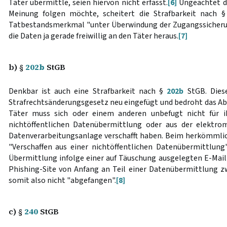
Täter übermittle, seien hiervon nicht erfasst.
[6]
Ungeachtet de
Meinung folgen möchte, scheitert die Strafbarkeit nach 
Tatbestandsmerkmal "unter Überwindung der Zugangssicherun
die Daten ja gerade freiwillig an den Täter heraus.
[7]
b) §
202b
StGB
Denkbar ist auch eine Strafbarkeit nach §
202b
StGB. Diese
Strafrechtsänderungsgesetz neu eingefügt und bedroht das Ab
Täter muss sich oder einem anderen unbefugt nicht für 
nichtöffentlichen Datenübermittlung oder aus der elektro
Datenverarbeitungsanlage verschafft haben. Beim herkömmlic
"Verschaffen aus einer nichtöffentlichen Datenübermittlung"
Übermittlung infolge einer auf Täuschung ausgelegten E-Mail 
Phishing-Site von Anfang an Teil einer Datenübermittlung z
somit also nicht "abgefangen".
[8]
c) §
240
StGB