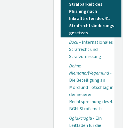
Strafbarkeit des
Phishing nach
Inkrafttreten des 41.
Strafrechtsänderungs­
gesetzes
Bock
- Internationales
Strafrecht und
Strafzumessung
Dehne-
Niemann/Wegemund
-
Die Beteiligung an
Mord und Totschlag in
der neueren
Rechtsprechung des 4.
BGH-Strafsenats
Oğlakcıoğlu
- Ein
Leitfaden für die