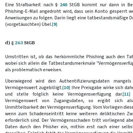
Eine Strafbarkeit nach §
240
StGB kommt nur dann in Bet
Phishing-E-Mail angedroht wird, dass sein Konto gesperrt we
Anweisungen zu folgen. Darin liegt eine tatbestandsmäßige 
(vorgetäuschten) Übel.
[9]
d) §
263
StGB
Umstritten ist, ob das herkömmliche Phishing auch den Ta
wobei sich allein die Tatbestandsmerkmale "Vermögensverf
als problematisch erweisen.
Überwiegend wird den Authentifizierungsdaten mangels 
Vermögenswert zugebilligt.
[10]
Ihre Preisgabe wirke sich da
und stelle folglich keine Vermögensverfügung dar.
[11]
Vermögenswert von Zugangsdaten, so ergibt sich al
Unmittelbarkeit der Vermögensverfügung. Vom Vorliegen dies
wenn zum Schadenseintritt keine weiteren deliktischen Zw
erforderlich sind. Der Vermögensschaden tritt vorliegend ab
Daten durch den Phisher ein, mithin erst nach einer selbs