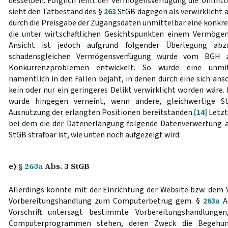
desselben. Folglich fehlt der Vermögensverfügung die Unmitte
sieht den Tatbestand des §
263
StGB dagegen als verwirklicht a
durch die Preisgabe der Zugangsdaten unmittelbar eine konkr
die unter wirtschaftlichen Gesichtspunkten einem Vermögen
Ansicht ist jedoch aufgrund folgender Überlegung abzu
schadensgleichen Vermögensverfügung wurde vom BGH z
Konkurrenzproblemen entwickelt. So wurde eine unmit
namentlich in den Fällen bejaht, in denen durch eine sich a
kein oder nur ein geringeres Delikt verwirklicht worden wäre. 
wurde hingegen verneint, wenn andere, gleichwertige Str
Ausnutzung der erlangten Positionen bereitstanden.
[14]
Letzte
bei dem die der Datenerlangung folgende Datenverwertung
StGB strafbar ist, wie unten noch aufgezeigt wird.
e) §
263a
Abs. 3 StGB
Allerdings könnte mit der Einrichtung der Website bzw. dem 
Vorbereitungshandlung zum Computerbetrug gem. §
263a
Ab
Vorschrift untersagt bestimmte Vorbereitungshandlun
Computerprogrammen stehen, deren Zweck die Begehung