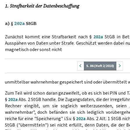
1. Strafbarkeit der Datenbeschaffung
a) §
202a
StGB
Zunächst kommt eine Strafbarkeit nach §
202a
StGB in Betra
Ausspähen von Daten unter Strafe. Geschützt werden dabei nur
magnetisch oder sonst nicht
S. 86 (Heft 2/2010)
unmittelbar wahrnehmbar gespeichert sind oder übermittelt 
Zum Teil wird schon daran gezweifelt, ob es sich bei PIN und T
§
202a
Abs. 2 StGB handle. Die Zugangsdaten, die der irregefü
Rechner eingibt, um sie sogleich weiterzusenden, seien
wahrnehmbar", doch befänden sie sich lediglich vorübergeh
reiche für eine "Speicherung" i.S.v. §
202a
Abs. 2 Alt. 1 StGB nich
StGB ("übermitteln") sei nicht erfüllt, denn Daten, die der B