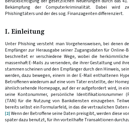
Berücksichtigung der gesetzlichen Neuerungen durch das 41.
Bekämpfung der Computerkriminalität. Dabei wird zw
Phishingtäters und der des sog. Finanzagenten differenziert.
I. Einleitung
Unter Phishing versteht man Vorgehensweisen, bei denen der
Empfänger zur Herausgabe seiner Zugangsdaten für Online-B
beschreitet er verschiedene Wege, wobei die herkömmlich
massenhaft E-Mails zu versenden, die ihrer Gestaltung und ihr
stammen scheinen und den Empfänger durch den Hinweis, sei
werden, dazu bewegen, einem in der E-Mail enthaltenen Hyper
Betroffenen wiederum auf eine vom Täter erstellte, der Home
ähnlich sehende Homepage, auf der er aufgefordert wird, in e
seine Kontonummer, persönliche Identifikationsnummer 
(TAN) für die Nutzung von Bankdiensten einzugeben. Teilwe
bereits selbst ein Formularfeld, in das die vertraulichen Daten
[2]
Wenn der Betroffene seine Daten preisgibt, werden diese v
später dazu benutzt, für ihn vorteilhafte Transaktionen durchz