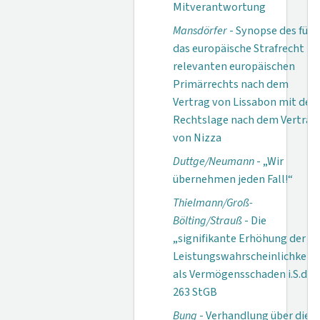
Mitverantwortung
Mansdörfer
- Synopse des für
das europäische Strafrecht
relevanten europäischen
Primärrechts nach dem
Vertrag von Lissabon mit der
Rechtslage nach dem Vertrag
von Nizza
Duttge/Neumann
- „Wir
übernehmen jeden Fall!“
Thielmann/Groß-
Bölting/Strauß
- Die
„signifikante Erhöhung der
Leistungswahrscheinlichkeit“
als Vermögensschaden i.S.d. §
263 StGB
Bung
- Verhandlung über die