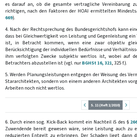
es darauf an, ob die gesamte vertragliche Vereinbarung 
richtigen, nach den Faktoren der HOAI ermittelten Mindest
669
).
4. Nach der Rechtsprechung des Bundesgerichtshofs kann ei
dass bei Gleichwertigkeit von Leistung und Gegenleistung ei
ist, in Betracht kommen, wenn eine zwar objektiv glei
Berücksichtigung der individuellen Bedürfnisse und Verhältnis
ihm verfolgten Zwecke subjektiv wertlos ist, wobei auf d
Betrachters abzustellen ist (vgl. nur
BGHSt 16, 321
, 325 f.).
5. Werden Planungsleistungen entgegen der Weisung des Ver
Stararchitekten, sondern von einem anderen Architekten vor
Arbeiten noch nicht wertlos.
S. 11 (Heft 1/2010)
6. Durch einen sog. Kick-Back kommt ein Nachteil iS des §
26
Zuwendende bereit gewesen wäre, seine Leistung auch zu 
reduzierten Entgelt zu erbringen. Der Schaden liegt dann da