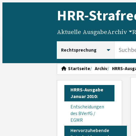
HRR
-Strafre
Aktuelle Ausgabe
Archiv
R
HRRS durchsuchen
Startseite
Archiv
HRRS-Ausg
HRRS-Ausgabe
Januar 2010:
Entscheidungen
des BVerfG /
EGMR
Hervorzuhebende