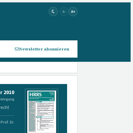
A-
A+
Newsletter abonnieren
r 2010
 Jahrgang
recht
Prof. Dr.