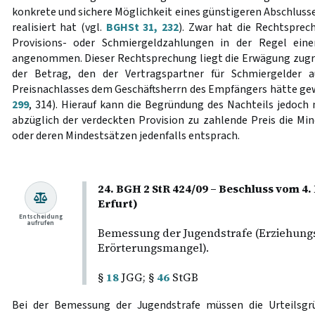
konkrete und sichere Möglichkeit eines günstigeren Abschlusse
realisiert hat (vgl.
BGHSt 31, 232
). Zwar hat die Rechtsprec
Provisions- oder Schmiergeldzahlungen in der Regel ein
angenommen. Dieser Rechtsprechung liegt die Erwägung zugru
der Betrag, den der Vertragspartner für Schmiergelder 
Preisnachlasses dem Geschäftsherrn des Empfängers hätte ge
299
, 314). Hierauf kann die Begründung des Nachteils jedoch
abzüglich der verdeckten Provision zu zahlende Preis die Mi
oder deren Mindestsätzen jedenfalls entsprach.
24. BGH 2 StR 424/09 – Beschluss vom 4
Erfurt)
Entscheidung
aufrufen
Bemessung der Jugendstrafe (Erziehung
Erörterungsmangel).
§
18
JGG; §
46
StGB
Bei der Bemessung der Jugendstrafe müssen die Urteilsgr