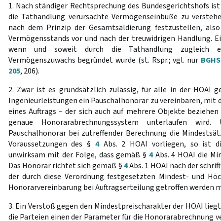
1. Nach ständiger Rechtsprechung des Bundesgerichtshofs ist
die Tathandlung verursachte Vermögenseinbuße zu versteh
nach dem Prinzip der Gesamtsaldierung festzustellen, also
Vermögensstands vor und nach der treuwidrigen Handlung. Ein
wenn und soweit durch die Tathandlung zugleich ei
Vermögenszuwachs begründet wurde (st. Rspr.; vgl. nur
BGHSt
205
, 206).
2. Zwar ist es grundsätzlich zulässig, für alle in der HOAI 
Ingenieurleistungen ein Pauschalhonorar zu vereinbaren, mit 
eines Auftrags – der sich auch auf mehrere Objekte beziehen
genaue Honorarabrechnungssystem unterlaufen wird. U
Pauschalhonorar bei zutreffender Berechnung die Mindestsät
Voraussetzungen des §
4
Abs. 2 HOAI vorliegen, so ist d
unwirksam mit der Folge, dass gemäß §
4
Abs. 4 HOAI die Min
Das Honorar richtet sich gemäß §
4
Abs. 1 HOAI nach der schri
der durch diese Verordnung festgesetzten Mindest- und Höchs
Honorarvereinbarung bei Auftragserteilung getroffen werden m
3. Ein Verstoß gegen den Mindestpreischarakter der HOAI liegt
die Parteien einen der Parameter für die Honorarabrechnung 