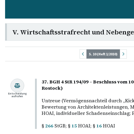
V. Wirtschaftsstrafrecht und Nebenge
S. 10 (Heft 1/2010)
37. BGH 4 StR 194/09 – Beschluss vom 1
Rostock)
Entscheidung
aufrufen
Untreue (Vermögensnachteil durch „Kic
Bewertung von Architektenleistungen, M
HOAI, individueller Schadenseinschlag; Pf
§
266
StGB; §
15
HOAI; §
16
HOAI