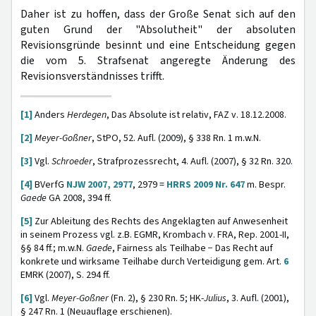
Daher ist zu hoffen, dass der Große Senat sich auf den
guten Grund der "Absolutheit" der absoluten
Revisionsgründe besinnt und eine Entscheidung gegen
die vom 5. Strafsenat angeregte Änderung des
Revisionsverständnisses trifft.
[1]
Anders
Herdegen
, Das Absolute ist relativ, FAZ v. 18.12.2008.
[2]
Meyer-Goßner
, StPO, 52. Aufl. (2009), § 338 Rn. 1 m.w.N.
[3]
Vgl.
Schroeder
, Strafprozessrecht, 4. Aufl. (2007), § 32 Rn. 320.
[4]
BVerfG
NJW 2007, 2977
, 2979 =
HRRS 2009 Nr. 647
m. Bespr.
Gaede
GA 2008, 394 ff.
[5]
Zur Ableitung des Rechts des Angeklagten auf Anwesenheit
in seinem Prozess vgl. z.B. EGMR, Krombach v. FRA, Rep. 2001-II,
§§ 84 ff.; m.w.N.
Gaede
, Fairness als Teilhabe − Das Recht auf
konkrete und wirksame Teilhabe durch Verteidigung gem. Art.
6
EMRK (2007), S. 294 ff.
[6]
Vgl.
Meyer-Goßner
(Fn. 2), § 230 Rn. 5; HK-
Julius
, 3. Aufl. (2001),
§ 247 Rn. 1 (Neuauflage erschienen).