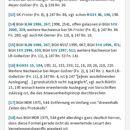
Meyer-Goßner
(Fn. 2), § 338 Rn. 36.
[13]
SK-
Frister
(Fn. 8), § 247 Rn. 86, vgl. schon
RGSt 46, 196
, 198.
[14]
BGH
NJW 1986, 267
; 1998, 2541, offen gelassen in BGH
StV
2000, 238
; weitere Nachweise bei SK-
Frister
(Fn. 8), § 247 Rn. 86
Fn. 280; vgl. auch KK-
Diemer
(Fn. 10), § 247 Rn. 16.
[15]
BGH
NJW 1986, 267
; BGH NStZ 1995, 667; BGH
StV 1996, 471
;
BGH
StV 1996, 530
; BGH
StV 1997, 511
; weitere Nachweise bei
LR-
Gollwitzer
(Fn. 11), § 247 Rn. 53 Fn. 141.
[16]
BGHSt 15, 194
, 195; 21, 333, 333; 22, 18, 20; 26, 218, 220.
Weitere Nachweise bei
Meyer-Goßner
(Fn. 2), § 247 Rn. 1. Nach LR-
Gollwitzer
(Fn. 11), § 247 Rn. 4, ist § 247 "[e]iner ausdehnenden
Auslegung[…] grundsätzlich nicht zugänglich", vgl. auch BGHSt
15, 195 wonach keine erweiternde Auslegung von Vorschriften
zulässig ist, die das Anwesenheitsprinzip durchbrechen.
[17]
BGH MDR 1975, 544: Entfernung im Umfang von "dreieinhalb
Zeilen des Protokolls".
[18]
Aus BGH MDR 1975, 544 geht allerdings ganz deutlich hervor,
dass diese Formel gerade nicht als erweiternde Lesart des
Vernehmungsbegriffs angelegt ist.