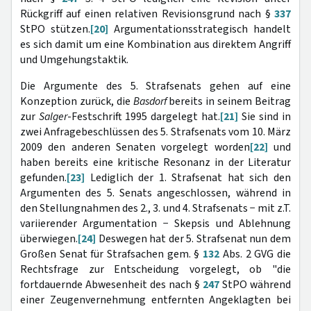
Rückgriff auf einen relativen Revisionsgrund nach §
337
StPO stützen.
[20]
Argumentationsstrategisch handelt
es sich damit um eine Kombination aus direktem Angriff
und Umgehungstaktik.
Die Argumente des 5. Strafsenats gehen auf eine
Konzeption zurück, die
Basdorf
bereits in seinem Beitrag
zur
Salger
-Festschrift 1995 dargelegt hat.
[21]
Sie sind in
zwei Anfragebeschlüssen des 5. Strafsenats vom 10. März
2009 den anderen Senaten vorgelegt worden
[22]
und
haben bereits eine kritische Resonanz in der Literatur
gefunden.
[23]
Lediglich der 1. Strafsenat hat sich den
Argumenten des 5. Senats angeschlossen, während in
den Stellungnahmen des 2., 3. und 4. Strafsenats − mit z.T.
variierender Argumentation − Skepsis und Ablehnung
überwiegen.
[24]
Deswegen hat der 5. Strafsenat nun dem
Großen Senat für Strafsachen gem. §
132
Abs. 2 GVG die
Rechtsfrage zur Entscheidung vorgelegt, ob "die
fortdauernde Abwesenheit des nach §
247
StPO während
einer Zeugenvernehmung entfernten Angeklagten bei