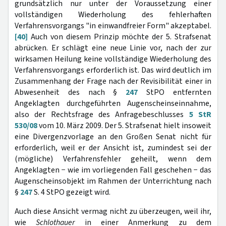
grundsätzlich nur unter der Voraussetzung einer
vollständigen Wiederholung des fehlerhaften
Verfahrensvorgangs "in einwandfreier Form" akzeptabel.
[40]
Auch von diesem Prinzip möchte der 5. Strafsenat
abrücken. Er schlägt eine neue Linie vor, nach der zur
wirksamen Heilung keine vollständige Wiederholung des
Verfahrensvorgangs erforderlich ist. Das wird deutlich im
Zusammenhang der Frage nach der Revisibilität einer in
Abwesenheit des nach §
247
StPO entfernten
Angeklagten durchgeführten Augenscheinseinnahme,
also der Rechtsfrage des Anfragebeschlusses
5 StR
530/08
vom 10. März 2009. Der 5. Strafsenat hielt insoweit
eine Divergenzvorlage an den Großen Senat nicht für
erforderlich, weil er der Ansicht ist, zumindest sei der
(mögliche) Verfahrensfehler geheilt, wenn dem
Angeklagten − wie im vorliegenden Fall geschehen − das
Augenscheinsobjekt im Rahmen der Unterrichtung nach
§
247
S. 4 StPO gezeigt wird.
Auch diese Ansicht vermag nicht zu überzeugen, weil ihr,
wie
Schlothauer
in einer Anmerkung zu dem