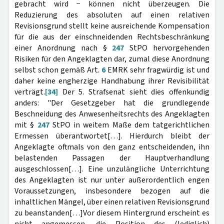
gebracht wird − können nicht überzeugen. Die
Reduzierung des absoluten auf einen relativen
Revisionsgrund stellt keine ausreichende Kompensation
für die aus der einschneidenden Rechtsbeschränkung
einer Anordnung nach §
247
StPO hervorgehenden
Risiken für den Angeklagten dar, zumal diese Anordnung
selbst schon gemäß Art.
6
EMRK sehr fragwürdig ist und
daher keine engherzige Handhabung ihrer Revisibilität
verträgt.
[34]
Der 5. Strafsenat sieht dies offenkundig
anders: "Der Gesetzgeber hat die grundlegende
Beschneidung des Anwesenheitsrechts des Angeklagten
mit §
247
StPO in weitem Maße dem tatgerichtlichen
Ermessen überantwortet[…]. Hierdurch bleibt der
Angeklagte oftmals von den ganz entscheidenden, ihn
belastenden Passagen der Hauptverhandlung
ausgeschlossen[…]. Eine unzulängliche Unterrichtung
des Angeklagten ist nur unter außerordentlich engen
Voraussetzungen, insbesondere bezogen auf die
inhaltlichen Mängel, über einen relativen Revisionsgrund
zu beanstanden[…]Vor diesem Hintergrund erscheint es