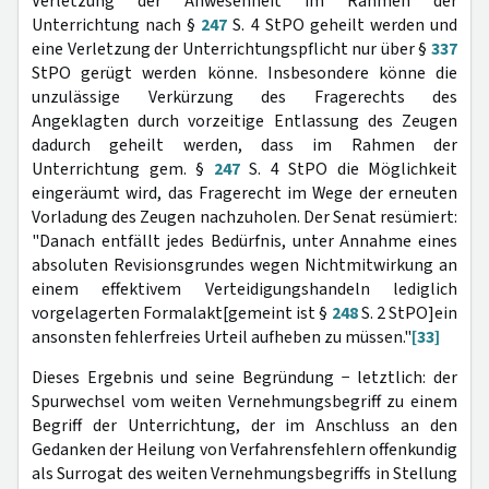
Verletzung der Anwesenheit im Rahmen der
Unterrichtung nach §
247
S. 4 StPO geheilt werden und
eine Verletzung der Unterrichtungspflicht nur über §
337
StPO gerügt werden könne. Insbesondere könne die
unzulässige Verkürzung des Fragerechts des
Angeklagten durch vorzeitige Entlassung des Zeugen
dadurch geheilt werden, dass im Rahmen der
Unterrichtung gem. §
247
S. 4 StPO die Möglichkeit
eingeräumt wird, das Fragerecht im Wege der erneuten
Vorladung des Zeugen nachzuholen. Der Senat resümiert:
"Danach entfällt jedes Bedürfnis, unter Annahme eines
absoluten Revisionsgrundes wegen Nichtmitwirkung an
einem effektivem Verteidigungshandeln lediglich
vorgelagerten Formalakt[gemeint ist §
248
S. 2 StPO]ein
ansonsten fehlerfreies Urteil aufheben zu müssen."
[33]
Dieses Ergebnis und seine Begründung − letztlich: der
Spurwechsel vom weiten Vernehmungsbegriff zu einem
Begriff der Unterrichtung, der im Anschluss an den
Gedanken der Heilung von Verfahrensfehlern offenkundig
als Surrogat des weiten Vernehmungsbegriffs in Stellung