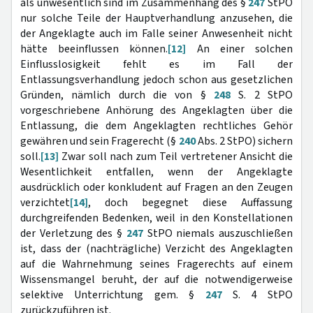
als unwesentlich sind im Zusammenhang des §
247
StPO
nur solche Teile der Hauptverhandlung anzusehen, die
der Angeklagte auch im Falle seiner Anwesenheit nicht
hätte beeinflussen können.
[12]
An einer solchen
Einflusslosigkeit fehlt es im Fall der
Entlassungsverhandlung jedoch schon aus gesetzlichen
Gründen, nämlich durch die von §
248
S. 2 StPO
vorgeschriebene Anhörung des Angeklagten über die
Entlassung, die dem Angeklagten rechtliches Gehör
gewähren und sein Fragerecht (§
240
Abs. 2 StPO) sichern
soll.
[13]
Zwar soll nach zum Teil vertretener Ansicht die
Wesentlichkeit entfallen, wenn der Angeklagte
ausdrücklich oder konkludent auf Fragen an den Zeugen
verzichtet
[14]
, doch begegnet diese Auffassung
durchgreifenden Bedenken, weil in den Konstellationen
der Verletzung des §
247
StPO niemals auszuschließen
ist, dass der (nachträgliche) Verzicht des Angeklagten
auf die Wahrnehmung seines Fragerechts auf einem
Wissensmangel beruht, der auf die notwendigerweise
selektive Unterrichtung gem. §
247
S. 4 StPO
zurückzuführen ist.