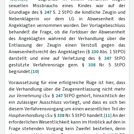
sexuellen Missbrauchs eines Kindes war auf der
Grundlage des §
247
S. 2 StPO die kindliche Zeugin und
Nebenklägerin vor dem LG in Abwesenheit des
Angeklagten vernommen worden. Der Vorlagebeschluss
behandelt die Frage, ob die
Fortdauer
der Abwesenheit
des Angeklagten während der Verhandlung über die
Entlassung der Zeugin einen Verstoß gegen das
Anwesenheitsrecht des Angeklagten (§
230
Abs. 1 StPO)
darstellt und eine auf Verletzung des §
247
StPO
gestützte Verfahrensrüge gem. §
338
Nr. 5 StPO
begründet.
[10]
Voraussetzung für eine erfolgreiche Rüge ist hier, dass
die Verhandlung über die Zeugenentlassung nicht mehr
zur
Vernehmung
i.S.v. §
247
StPO gehört, hinsichtlich der
ein zulässiger Ausschluss vorliegt, und dass es sich bei
diesem Verfahrensvorgang um einen
wesentlichen Teil der
Hauptverhandlung
i.S.v. §
338
Nr. 5 StPO handelt.
[11]
An der
erforderlichen Wesentlichkeit kann im Hinblick auf den in
Frage stehenden Vorgang kein Zweifel bestehen, denn