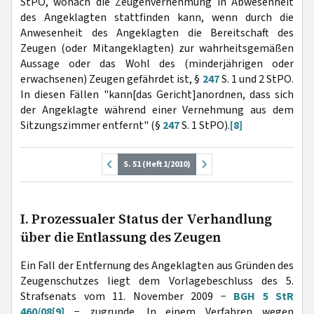
StPO, wonach die Zeugenvernehmung in Abwesenheit
des Angeklagten stattfinden kann, wenn durch die
Anwesenheit des Angeklagten die Bereitschaft des
Zeugen (oder Mitangeklagten) zur wahrheitsgemäßen
Aussage oder das Wohl des (minderjährigen oder
erwachsenen) Zeugen gefährdet ist, §
247
S. 1 und 2 StPO.
In diesen Fällen "kann[das Gericht]anordnen, dass sich
der Angeklagte während einer Vernehmung aus dem
Sitzungszimmer entfernt" (§
247
S. 1 StPO).
[8]
S. 51 (Heft 1/2010)
I. Prozessualer Status der Verhandlung
über die Entlassung des Zeugen
Ein Fall der Entfernung des Angeklagten aus Gründen des
Zeugenschutzes liegt dem Vorlagebeschluss des 5.
Strafsenats vom 11. November 2009 −
BGH 5 StR
460/08
[9]
− zugrunde. In einem Verfahren wegen