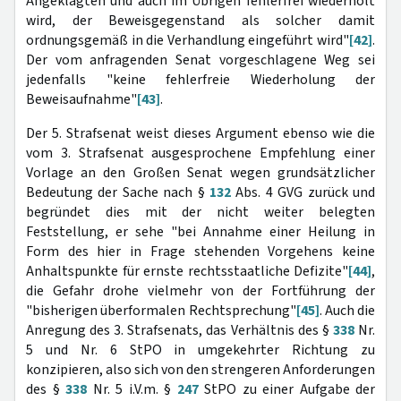
Angeklagten und auch im Übrigen fehlerfrei wiederholt
wird, der Beweisgegenstand als solcher damit
ordnungsgemäß in die Verhandlung eingeführt wird"
[42]
.
Der vom anfragenden Senat vorgeschlagene Weg sei
jedenfalls "keine fehlerfreie Wiederholung der
Beweisaufnahme"
[43]
.
Der 5. Strafsenat weist dieses Argument ebenso wie die
vom 3. Strafsenat ausgesprochene Empfehlung einer
Vorlage an den Großen Senat wegen grundsätzlicher
Bedeutung der Sache nach §
132
Abs. 4 GVG zurück und
begründet dies mit der nicht weiter belegten
Feststellung, er sehe "bei Annahme einer Heilung in
Form des hier in Frage stehenden Vorgehens keine
Anhaltspunkte für ernste rechtsstaatliche Defizite"
[44]
,
die Gefahr drohe vielmehr von der Fortführung der
"bisherigen überformalen Rechtsprechung"
[45]
. Auch die
Anregung des 3. Strafsenats, das Verhältnis des §
338
Nr.
5 und Nr. 6 StPO in umgekehrter Richtung zu
konzipieren, also sich von den strengeren Anforderungen
des §
338
Nr. 5 i.V.m. §
247
StPO zu einer Aufgabe der