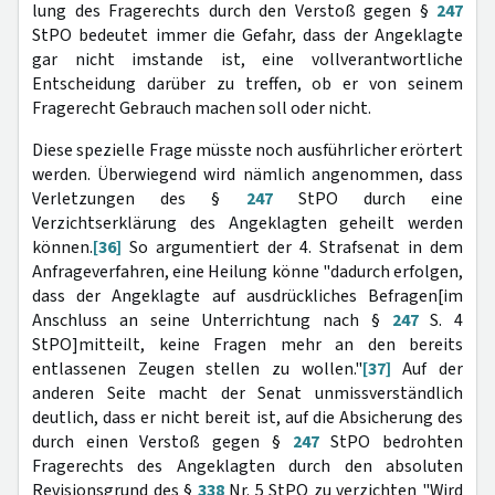
lung des Fragerechts durch den Verstoß gegen §
247
StPO bedeutet immer die Gefahr, dass der Angeklagte
gar nicht imstande ist, eine vollverantwortliche
Entscheidung darüber zu treffen, ob er von seinem
Fragerecht Gebrauch machen soll oder nicht.
Diese spezielle Frage müsste noch ausführlicher erörtert
werden. Überwiegend wird nämlich angenommen, dass
Verletzungen des §
247
StPO durch eine
Verzichtserklärung des Angeklagten geheilt werden
können.
[36]
So argumentiert der 4. Strafsenat in dem
Anfrageverfahren, eine Heilung könne "dadurch erfolgen,
dass der Angeklagte auf ausdrückliches Befragen[im
Anschluss an seine Unterrichtung nach §
247
S. 4
StPO]mitteilt, keine Fragen mehr an den bereits
entlassenen Zeugen stellen zu wollen."
[37]
Auf der
anderen Seite macht der Senat unmissverständlich
deutlich, dass er nicht bereit ist, auf die Absicherung des
durch einen Verstoß gegen §
247
StPO bedrohten
Fragerechts des Angeklagten durch den absoluten
Revisionsgrund des §
338
Nr. 5 StPO zu verzichten "Wird