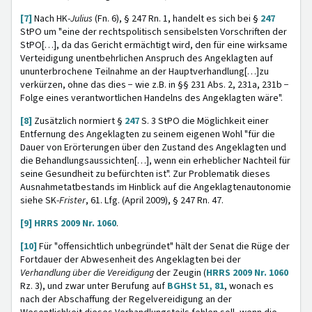
[7]
Nach HK-
Julius
(Fn. 6), § 247 Rn. 1, handelt es sich bei §
247
StPO um "eine der rechtspolitisch sensibelsten Vorschriften der
StPO[…], da das Gericht ermächtigt wird, den für eine wirksame
Verteidigung unentbehrlichen Anspruch des Angeklagten auf
ununterbrochene Teilnahme an der Hauptverhandlung[…]zu
verkürzen, ohne das dies − wie z.B. in §§ 231 Abs. 2, 231a, 231b −
Folge eines verantwortlichen Handelns des Angeklagten wäre".
[8]
Zusätzlich normiert §
247
S. 3 StPO die Möglichkeit einer
Entfernung des Angeklagten zu seinem eigenen Wohl "für die
Dauer von Erörterungen über den Zustand des Angeklagten und
die Behandlungsaussichten[…], wenn ein erheblicher Nachteil für
seine Gesundheit zu befürchten ist". Zur Problematik dieses
Ausnahmetatbestands im Hinblick auf die Angeklagtenautonomie
siehe SK-
Frister
, 61. Lfg. (April 2009), § 247 Rn. 47.
[9]
HRRS 2009 Nr. 1060
.
[10]
Für "offensichtlich unbegründet" hält der Senat die Rüge der
Fortdauer der Abwesenheit des Angeklagten bei der
Verhandlung über die Vereidigung
der Zeugin (
HRRS 2009 Nr. 1060
Rz. 3), und zwar unter Berufung auf
BGHSt 51, 81
, wonach es
nach der Abschaffung der Regelvereidigung an der