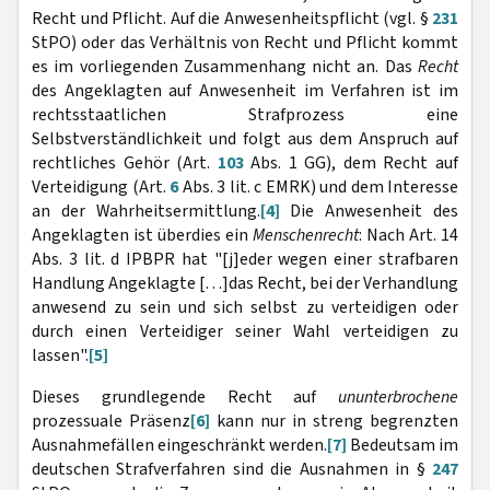
Recht und Pflicht. Auf die Anwesenheitspflicht (vgl. §
231
StPO) oder das Verhältnis von Recht und Pflicht kommt
es im vorliegenden Zusammenhang nicht an. Das
Recht
des Angeklagten auf Anwesenheit im Verfahren ist im
rechtsstaatlichen Strafprozess eine
Selbstverständlichkeit und folgt aus dem Anspruch auf
rechtliches Gehör (Art.
103
Abs. 1 GG), dem Recht auf
Verteidigung (Art.
6
Abs. 3 lit. c EMRK) und dem Interesse
an der Wahrheitsermittlung.
[4]
Die Anwesenheit des
Angeklagten ist überdies ein
Menschenrecht
: Nach Art. 14
Abs. 3 lit. d IPBPR hat "[j]eder wegen einer strafbaren
Handlung Angeklagte […]das Recht, bei der Verhandlung
anwesend zu sein und sich selbst zu verteidigen oder
durch einen Verteidiger seiner Wahl verteidigen zu
lassen".
[5]
Dieses grundlegende Recht auf
ununterbrochene
prozessuale Präsenz
[6]
kann nur in streng begrenzten
Ausnahmefällen eingeschränkt werden.
[7]
Bedeutsam im
deutschen Strafverfahren sind die Ausnahmen in §
247