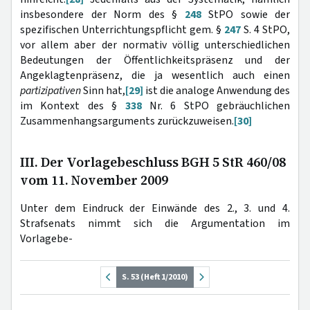
insbesondere der Norm des §
248
StPO sowie der
spezifischen Unterrichtungspflicht gem. §
247
S. 4 StPO,
vor allem aber der normativ völlig unterschiedlichen
Bedeutungen der Öffentlichkeitspräsenz und der
Angeklagtenpräsenz, die ja wesentlich auch einen
partizipativen
Sinn hat,
[29]
ist die analoge Anwendung des
im Kontext des §
338
Nr. 6 StPO gebräuchlichen
Zusammenhangsarguments zurückzuweisen.
[30]
III. Der Vorlagebeschluss BGH 5 StR 460/08
vom 11. November 2009
Unter dem Eindruck der Einwände des 2., 3. und 4.
Strafsenats nimmt sich die Argumentation im
Vorlagebe-
S. 53 (Heft 1/2010)