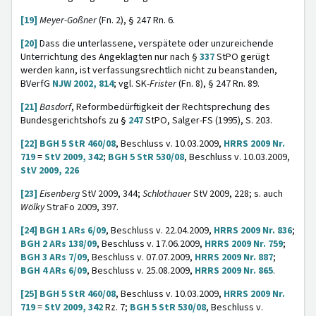
[19]
Meyer-Goßner
(Fn. 2), § 247 Rn. 6.
[20]
Dass die unterlassene, verspätete oder unzureichende
Unterrichtung des Angeklagten nur nach §
337
StPO gerügt
werden kann, ist verfassungsrechtlich nicht zu beanstanden,
BVerfG
NJW 2002, 814
; vgl. SK-
Frister
(Fn. 8), § 247 Rn. 89.
[21]
Basdorf
, Reformbedürftigkeit der Rechtsprechung des
Bundesgerichtshofs zu §
247
StPO, Salger-FS (1995), S. 203.
[22]
BGH 5 StR 460/08
, Beschluss v. 10.03.2009,
HRRS 2009 Nr.
719
=
StV 2009, 342
;
BGH 5 StR 530/08
, Beschluss v. 10.03.2009,
StV 2009, 226
[23]
Eisenberg
StV 2009, 344;
Schlothauer
StV 2009, 228; s. auch
Wölky
StraFo 2009, 397.
[24]
BGH 1 ARs 6/09
, Beschluss v. 22.04.2009,
HRRS 2009 Nr. 836
;
BGH 2 ARs 138/09
, Beschluss v. 17.06.2009,
HRRS 2009 Nr. 759
;
BGH 3 ARs 7/09
, Beschluss v. 07.07.2009,
HRRS 2009 Nr. 887
;
BGH 4 ARs 6/09
, Beschluss v. 25.08.2009,
HRRS 2009 Nr. 865
.
[25]
BGH 5 StR 460/08
, Beschluss v. 10.03.2009,
HRRS 2009 Nr.
719
=
StV 2009, 342
Rz. 7;
BGH 5 StR 530/08
, Beschluss v.