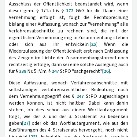
Ausschluss der Öffentlichkeit beanstandet wird, wenn
dieser gem. § 171a bis §
172
GVG für die Dauer einer
Vernehmung erfolgt ist, folgt die Rechtsprechung
bislang einer Auffassung, wonach zur "Vernehmung" alle
Verfahrensabschnitte zu rechnen sind, die mit der
eigentlichen Vernehmung eng in Zusammenhang stehen
oder sich aus ihr entwickeln.
[25]
Wenn die
Wiederzulassung der Öffentlichkeit erst nach Entlassung
des Zeugen im Lichte der Zusammenhangsformel noch
rechtzeitig erfolge, dann sei eine solche Auslegung auch
für §
338
Nr. 5 i.V.m. §
247
StPO "sachgerecht"
[26]
.
Diese Auffassung, wonach Verfahrensabschnitte mit
selbständiger verfahrensrechtlicher Bedeutung noch
dem Vernehmungbegriff des §
247
StPO zugeschlagen
werden können, ist nicht haltbar. Dabei kann dahin
stehen, ob dies schon aus einem Wortlautargument
folgt, wie der 2. und der 3. Strafsenat zu bedenken
geben
[27]
oder ob das Wortlautargument, wie aus den
Ausführungen des 4. Strafsenats hervorgeht, noch nicht
hinreicht.
[28]
Jedenfalls aus der Systematik, nämlich