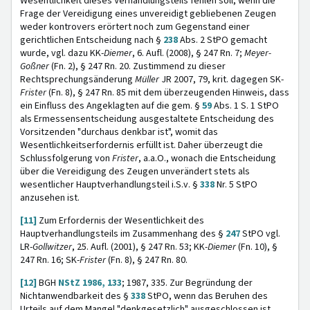
Wesentlichkeit dieses Verhandlungsteils fehlen soll, wenn die
Frage der Vereidigung eines unvereidigt gebliebenen Zeugen
weder kontrovers erörtert noch zum Gegenstand einer
gerichtlichen Entscheidung nach §
238
Abs. 2 StPO gemacht
wurde, vgl. dazu KK-
Diemer
, 6. Aufl. (2008), § 247 Rn. 7;
Meyer-
Goßner
(Fn. 2), § 247 Rn. 20. Zustimmend zu dieser
Rechtsprechungsänderung
Müller
JR 2007, 79, krit. dagegen SK-
Frister
(Fn. 8), § 247 Rn. 85 mit dem überzeugenden Hinweis, dass
ein Einfluss des Angeklagten auf die gem. §
59
Abs. 1 S. 1 StPO
als Ermessensentscheidung ausgestaltete Entscheidung des
Vorsitzenden "durchaus denkbar ist", womit das
Wesentlichkeitserfordernis erfüllt ist. Daher überzeugt die
Schlussfolgerung von
Frister
, a.a.O., wonach die Entscheidung
über die Vereidigung des Zeugen unverändert stets als
wesentlicher Hauptverhandlungsteil i.S.v. §
338
Nr. 5 StPO
anzusehen ist.
[11]
Zum Erfordernis der Wesentlichkeit des
Hauptverhandlungsteils im Zusammenhang des §
247
StPO vgl.
LR-
Gollwitzer
, 25. Aufl. (2001), § 247 Rn. 53; KK-
Diemer
(Fn. 10), §
247 Rn. 16; SK-
Frister
(Fn. 8), § 247 Rn. 80.
[12]
BGH
NStZ 1986, 133
; 1987, 335. Zur Begründung der
Nichtanwendbarkeit des §
338
StPO, wenn das Beruhen des
Urteils auf dem Mangel "denkgesetzlich" ausgeschlossen ist,