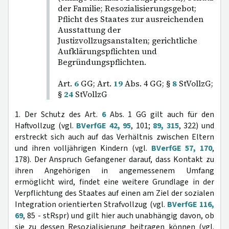
der Familie; Resozialisierungsgebot;
Pflicht des Staates zur ausreichenden
Ausstattung der
Justizvollzugsanstalten; gerichtliche
Aufklärungspflichten und
Begründungspflichten.
Art.
6
GG; Art.
19
Abs. 4 GG; §
8
StVollzG;
§
24
StVollzG
1. Der Schutz des Art.
6
Abs. 1 GG gilt auch für den
Haftvollzug (vgl.
BVerfGE 42, 95
, 101;
89, 315
, 322) und
erstreckt sich auch auf das Verhältnis zwischen Eltern
und ihren volljährigen Kindern (vgl.
BVerfGE 57, 170
,
178). Der Anspruch Gefangener darauf, dass Kontakt zu
ihren Angehörigen in angemessenem Umfang
ermöglicht wird, findet eine weitere Grundlage in der
Verpflichtung des Staates auf einen am Ziel der sozialen
Integration orientierten Strafvollzug (vgl.
BVerfGE 116,
69
, 85 - stRspr) und gilt hier auch unabhängig davon, ob
sie zu dessen Resozialisierung beitragen können (vgl.