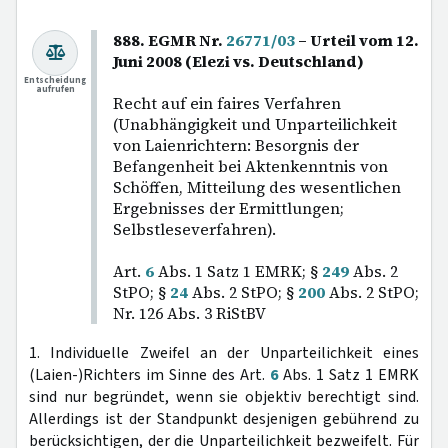
888. EGMR Nr.
26771/03
– Urteil vom 12.
Juni 2008 (Elezi vs. Deutschland)
Entscheidung
aufrufen
Recht auf ein faires Verfahren
(Unabhängigkeit und Unparteilichkeit
von Laienrichtern: Besorgnis der
Befangenheit bei Aktenkenntnis von
Schöffen, Mitteilung des wesentlichen
Ergebnisses der Ermittlungen;
Selbstleseverfahren).
Art.
6
Abs. 1 Satz 1 EMRK; §
249
Abs. 2
StPO; §
24
Abs. 2 StPO; §
200
Abs. 2 StPO;
Nr. 126 Abs. 3 RiStBV
1. Individuelle Zweifel an der Unparteilichkeit eines
(Laien-)Richters im Sinne des Art.
6
Abs. 1 Satz 1 EMRK
sind nur begründet, wenn sie objektiv berechtigt sind.
Allerdings ist der Standpunkt desjenigen gebührend zu
berücksichtigen, der die Unparteilichkeit bezweifelt. Für