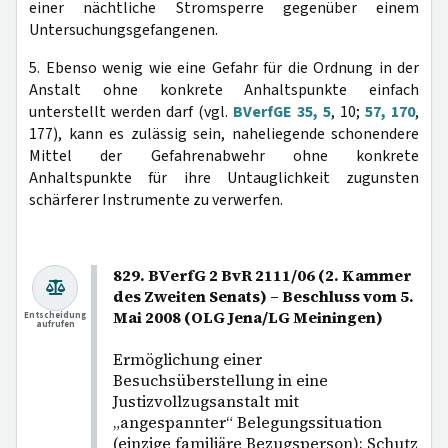
einer nächtliche Stromsperre gegenüber einem
Untersuchungsgefangenen.
5. Ebenso wenig wie eine Gefahr für die Ordnung in der
Anstalt ohne konkrete Anhaltspunkte einfach
unterstellt werden darf (vgl.
BVerfGE 35, 5
, 10;
57, 170
,
177), kann es zulässig sein, naheliegende schonendere
Mittel der Gefahrenabwehr ohne konkrete
Anhaltspunkte für ihre Untauglichkeit zugunsten
schärferer Instrumente zu verwerfen.
829. BVerfG 2 BvR 2111/06 (2. Kammer
des Zweiten Senats) – Beschluss vom 5.
Mai 2008 (OLG Jena/LG Meiningen)
Entscheidung
aufrufen
Ermöglichung einer
Besuchsüberstellung in eine
Justizvollzugsanstalt mit
„angespannter“ Belegungssituation
(einzige familiäre Bezugsperson); Schutz