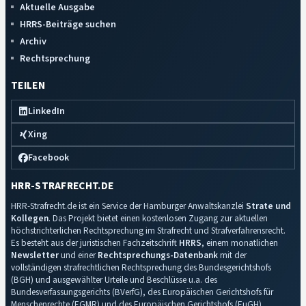
Aktuelle Ausgabe
HRRS-Beiträge suchen
Archiv
Rechtsprechung
TEILEN
LinkedIn
Xing
Facebook
HRR-STRAFRECHT.DE
HRR-Strafrecht.de ist ein Service der Hamburger Anwaltskanzlei
Strate und
Kollegen
. Das Projekt bietet einen kostenlosen Zugang zur aktuellen
höchstrichterlichen Rechtsprechung im Strafrecht und Strafverfahrensrecht.
Es besteht aus der juristischen Fachzeitschrift
HRRS
, einem monatlichen
Newsletter
und einer
Rechtsprechungs-Datenbank
mit der
vollständigen strafrechtlichen Rechtsprechung des Bundesgerichtshofs
(BGH) und ausgewählter Urteile und Beschlüsse u.a. des
Bundesverfassungsgerichts (BVerfG), des Europäischen Gerichtshofs für
Menschenrechte (EGMR) und des Europäischen Gerichtshofs (EuGH).