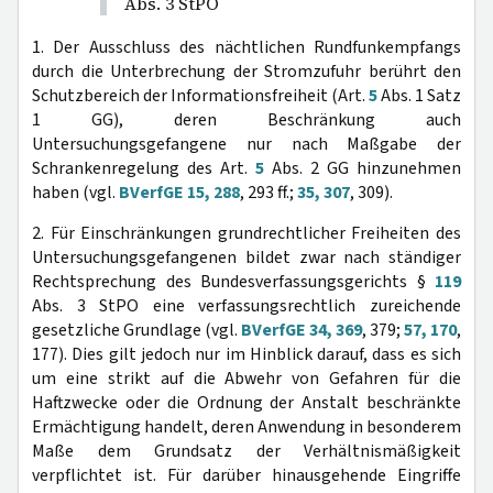
Abs. 3 StPO
1. Der Ausschluss des nächtlichen Rundfunkempfangs
durch die Unterbrechung der Stromzufuhr berührt den
Schutzbereich der Informationsfreiheit (Art.
5
Abs. 1 Satz
1 GG), deren Beschränkung auch
Untersuchungsgefangene nur nach Maßgabe der
Schrankenregelung des Art.
5
Abs. 2 GG hinzunehmen
haben (vgl.
BVerfGE 15, 288
, 293 ff.;
35, 307
, 309).
2. Für Einschränkungen grundrechtlicher Freiheiten des
Untersuchungsgefangenen bildet zwar nach ständiger
Rechtsprechung des Bundesverfassungsgerichts §
119
Abs. 3 StPO eine verfassungsrechtlich zureichende
gesetzliche Grundlage (vgl.
BVerfGE 34, 369
, 379;
57, 170
,
177). Dies gilt jedoch nur im Hinblick darauf, dass es sich
um eine strikt auf die Abwehr von Gefahren für die
Haftzwecke oder die Ordnung der Anstalt beschränkte
Ermächtigung handelt, deren Anwendung in besonderem
Maße dem Grundsatz der Verhältnismäßigkeit
verpflichtet ist. Für darüber hinausgehende Eingriffe