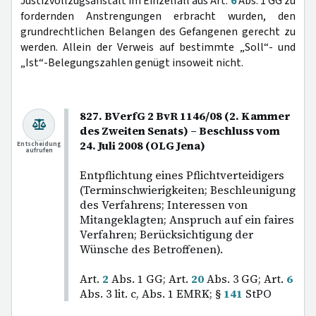
Justizvollzugsanstalt im Einzelfall aus Art.
6
Abs. 1 GG zu
fordernden Anstrengungen erbracht wurden, den
grundrechtlichen Belangen des Gefangenen gerecht zu
werden. Allein der Verweis auf bestimmte „Soll“- und
„Ist“-Belegungszahlen genügt insoweit nicht.
827. BVerfG 2 BvR 1146/08 (2. Kammer
des Zweiten Senats) – Beschluss vom
24. Juli 2008 (OLG Jena)
Entscheidung
aufrufen
Entpflichtung eines Pflichtverteidigers
(Terminschwierigkeiten; Beschleunigung
des Verfahrens; Interessen von
Mitangeklagten; Anspruch auf ein faires
Verfahren; Berücksichtigung der
Wünsche des Betroffenen).
Art.
2
Abs. 1 GG; Art.
20
Abs. 3 GG; Art.
6
Abs. 3 lit. c, Abs. 1 EMRK; §
141
StPO