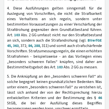
4. Diese Ausführungen gelten sinngemäß für die
Auslegung von Vorschriften, die nicht die Strafbarkeit
eines Verhaltens an sich regeln, sondern unter
bestimmten Voraussetzungen zu einer Verschärfung der
Strafdrohung gegenüber dem Grundtatbestand führen.
Art.
103
Abs. 2 GG umfasst nicht nur den Straftatbestand
an sich, sondern auch die Strafandrohung (vgl.
BVerfGE
45, 363
, 371;
86, 288
, 311) und somit auch strafschärfende
Vorschriften. Strafzumessungsregeln, die einen erhöhten
Strafrahmen - beispielsweise - an das Vorliegen eines
„besonders schweren Falles“ knüpfen, sind daher am
Bestimmtheitsgebot des Art.
103
Abs. 2 GG zu messen.
5. Die Anknüpfung an den „besonders schweren Fall“ als
solche begegnet keinen grundsätzlichen Bedenken. Was
unter einem „besonders schweren Fall“ zu verstehen ist,
lässt sich anhand der von der Rechtsprechung hierzu
entwickelten Kriterien und der Bestimmung des §
46
StGB, die bei der Ausfüllung dieses Begriffes
herangezogen werden kann, unschwer ermitteln.