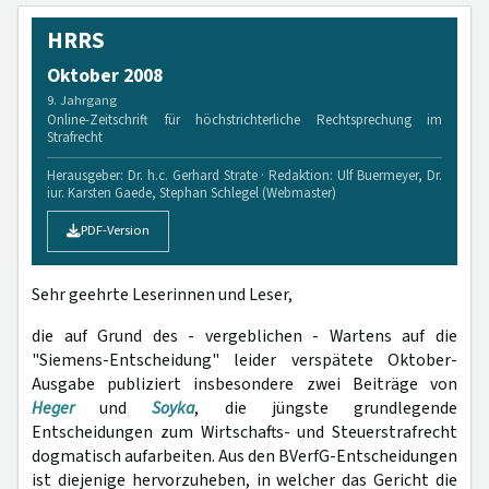
HRRS
Oktober 2008
9. Jahrgang
Online-Zeitschrift für höchstrichterliche Rechtsprechung im
Strafrecht
Herausgeber: Dr. h.c. Gerhard Strate · Redaktion: Ulf Buermeyer, Dr.
iur. Karsten Gaede, Stephan Schlegel (Webmaster)
PDF-Version
Sehr geehrte Leserinnen und Leser,
die auf Grund des - vergeblichen - Wartens auf die
"Siemens-Entscheidung" leider verspätete Oktober-
Ausgabe publiziert insbesondere zwei Beiträge von
Heger
und
Soyka
, die jüngste grundlegende
Entscheidungen zum Wirtschafts- und Steuerstrafrecht
dogmatisch aufarbeiten. Aus den BVerfG-Entscheidungen
ist diejenige hervorzuheben, in welcher das Gericht die