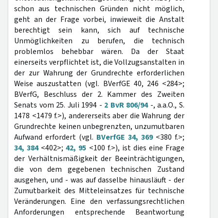
schon aus technischen Gründen nicht möglich,
geht an der Frage vorbei, inwieweit die Anstalt
berechtigt sein kann, sich auf technische
Unmöglichkeiten zu berufen, die technisch
problemlos behebbar wären. Da der Staat
einerseits verpflichtet ist, die Vollzugsanstalten in
der zur Wahrung der Grundrechte erforderlichen
Weise auszustatten (vgl. BVerfGE 40, 246 <284>;
BVerfG, Beschluss der 2. Kammer des Zweiten
Senats vom 25. Juli 1994 -
2 BvR 806/94
-, a.a.O., S.
1478 <1479 f.>), andererseits aber die Wahrung der
Grundrechte keinen unbegrenzten, unzumutbaren
Aufwand erfordert (vgl.
BVerfGE 34, 369
<380 f.>;
34, 384
<402>;
42, 95
<100 f.>), ist dies eine Frage
der Verhältnismäßigkeit der Beeinträchtigungen,
die von dem gegebenen technischen Zustand
ausgehen, und - was auf dasselbe hinausläuft - der
Zumutbarkeit des Mitteleinsatzes für technische
Veränderungen. Eine den verfassungsrechtlichen
Anforderungen entsprechende Beantwortung