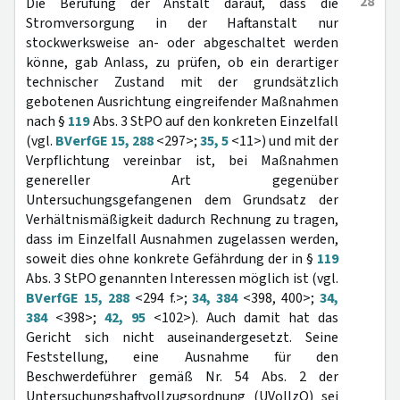
28
Die Berufung der Anstalt darauf, dass die
Stromversorgung in der Haftanstalt nur
stockwerksweise an- oder abgeschaltet werden
könne, gab Anlass, zu prüfen, ob ein derartiger
technischer Zustand mit der grundsätzlich
gebotenen Ausrichtung eingreifender Maßnahmen
nach §
119
Abs. 3 StPO auf den konkreten Einzelfall
(vgl.
BVerfGE 15, 288
<297>;
35, 5
<11>) und mit der
Verpflichtung vereinbar ist, bei Maßnahmen
genereller Art gegenüber
Untersuchungsgefangenen dem Grundsatz der
Verhältnismäßigkeit dadurch Rechnung zu tragen,
dass im Einzelfall Ausnahmen zugelassen werden,
soweit dies ohne konkrete Gefährdung der in §
119
Abs. 3 StPO genannten Interessen möglich ist (vgl.
BVerfGE 15, 288
<294 f.>;
34, 384
<398, 400>;
34,
384
<398>;
42, 95
<102>). Auch damit hat das
Gericht sich nicht auseinandergesetzt. Seine
Feststellung, eine Ausnahme für den
Beschwerdeführer gemäß Nr. 54 Abs. 2 der
Untersuchungshaftvollzugsordnung (UVollzO) sei