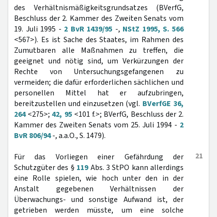
des Verhältnismäßigkeitsgrundsatzes (BVerfG,
Beschluss der 2. Kammer des Zweiten Senats vom
19. Juli 1995 -
2 BvR 1439/95
-,
NStZ 1995, S. 566
<567>). Es ist Sache des Staates, im Rahmen des
Zumutbaren alle Maßnahmen zu treffen, die
geeignet und nötig sind, um Verkürzungen der
Rechte von Untersuchungsgefangenen zu
vermeiden; die dafür erforderlichen sächlichen und
personellen Mittel hat er aufzubringen,
bereitzustellen und einzusetzen (vgl.
BVerfGE 36,
264
<275>;
42, 95
<101 f.>; BVerfG, Beschluss der 2.
Kammer des Zweiten Senats vom 25. Juli 1994 -
2
BvR 806/94
-, a.a.O., S. 1479).
21
Für das Vorliegen einer Gefährdung der
Schutzgüter des §
119
Abs. 3 StPO kann allerdings
eine Rolle spielen, wie hoch unter den in der
Anstalt gegebenen Verhältnissen der
Überwachungs- und sonstige Aufwand ist, der
getrieben werden müsste, um eine solche