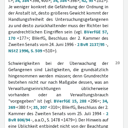
f.>;
34, 384
<398, 400>;
34, 384
<398>;
42, 95
<102>).
Je weniger konkret die Gefährdung der Ordnung in
der Anstalt ist, desto größeres Gewicht kommt der
Handlungsfreiheit des Untersuchungsgefangenen
zu und desto zurückhaltender muss der Richter bei
grundrechtlichen Eingriffen sein (vgl.
BVerfGE 57,
170
<177>; BVerfG, Beschluss der 2. Kammer des
Zweiten Senats vom 24. Juni 1996 -
2 BvR 2137/95
-,
NStZ 1996, S. 509
<510>).
20
Schwierigkeiten bei der Überwachung der
Gefangenen sind Lästigkeiten, die grundsätzlich
hingenommen werden müssen; denn Grundrechte
bestehen nicht nur nach Maßgabe dessen, was an
Verwaltungseinrichtungen üblicherweise
vorhanden oder an Verwaltungsbrauch
"vorgegeben" ist (vgl.
BVerfGE 15, 288
<296>;
34,
369
<380 f.>;
35, 307
<310>; BVerfG, Beschluss der 2.
Kammer des Zweiten Senats vom 25. Juli 1994 -
2
BvR 806/94
-, a.a.O., S. 1478 <1479>). Der Hinweis auf
eine Üblichkeit entbindet nicht von der Beachtung