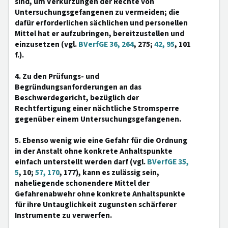
sind, um Verkürzungen der Rechte von
Untersuchungsgefangenen zu vermeiden; die
dafür erforderlichen sächlichen und personellen
Mittel hat er aufzubringen, bereitzustellen und
einzusetzen (vgl.
BVerfGE 36, 264
, 275;
42, 95
, 101
f.).
4. Zu den Prüfungs- und
Begründungsanforderungen an das
Beschwerdegericht, bezüglich der
Rechtfertigung einer nächtliche Stromsperre
gegenüber einem Untersuchungsgefangenen.
5. Ebenso wenig wie eine Gefahr für die Ordnung
in der Anstalt ohne konkrete Anhaltspunkte
einfach unterstellt werden darf (vgl.
BVerfGE 35,
5
, 10;
57, 170
, 177), kann es zulässig sein,
naheliegende schonendere Mittel der
Gefahrenabwehr ohne konkrete Anhaltspunkte
für ihre Untauglichkeit zugunsten schärferer
Instrumente zu verwerfen.