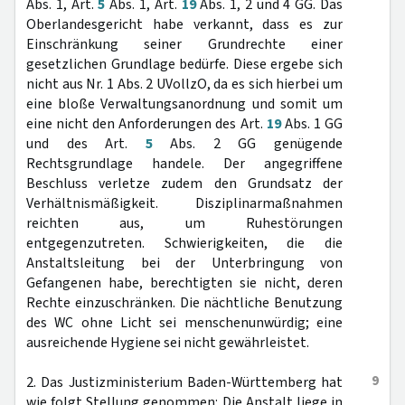
Abs. 1, Art.
5
Abs. 1, Art.
19
Abs. 1, 2 und 4 GG. Das
Oberlandesgericht habe verkannt, dass es zur
Einschränkung seiner Grundrechte einer
gesetzlichen Grundlage bedürfe. Diese ergebe sich
nicht aus Nr. 1 Abs. 2 UVollzO, da es sich hierbei um
eine bloße Verwaltungsanordnung und somit um
eine nicht den Anforderungen des Art.
19
Abs. 1 GG
und des Art.
5
Abs. 2 GG genügende
Rechtsgrundlage handele. Der angegriffene
Beschluss verletze zudem den Grundsatz der
Verhältnismäßigkeit. Disziplinarmaßnahmen
reichten aus, um Ruhestörungen
entgegenzutreten. Schwierigkeiten, die die
Anstaltsleitung bei der Unterbringung von
Gefangenen habe, berechtigten sie nicht, deren
Rechte einzuschränken. Die nächtliche Benutzung
des WC ohne Licht sei menschenunwürdig; eine
ausreichende Hygiene sei nicht gewährleistet.
9
2. Das Justizministerium Baden-Württemberg hat
wie folgt Stellung genommen: Die Anstalt liege in