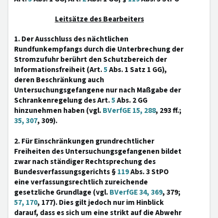
Leitsätze des Bearbeiters
1. Der Ausschluss des nächtlichen
Rundfunkempfangs durch die Unterbrechung der
Stromzufuhr berührt den Schutzbereich der
Informationsfreiheit (Art.
5
Abs. 1 Satz 1 GG),
deren Beschränkung auch
Untersuchungsgefangene nur nach Maßgabe der
Schrankenregelung des Art.
5
Abs. 2 GG
hinzunehmen haben (vgl.
BVerfGE 15, 288
, 293 ff.;
35, 307
, 309).
2. Für Einschränkungen grundrechtlicher
Freiheiten des Untersuchungsgefangenen bildet
zwar nach ständiger Rechtsprechung des
Bundesverfassungsgerichts §
119
Abs. 3 StPO
eine verfassungsrechtlich zureichende
gesetzliche Grundlage (vgl.
BVerfGE 34, 369
, 379;
57, 170
, 177). Dies gilt jedoch nur im Hinblick
darauf, dass es sich um eine strikt auf die Abwehr