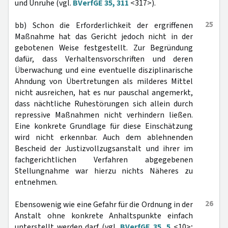
und Unruhe (vgl.
BVerfGE 35, 311
<317>).
25
bb) Schon die Erforderlichkeit der ergriffenen
Maßnahme hat das Gericht jedoch nicht in der
gebotenen Weise festgestellt. Zur Begründung
dafür, dass Verhaltensvorschriften und deren
Überwachung und eine eventuelle disziplinarische
Ahndung von Übertretungen als milderes Mittel
nicht ausreichen, hat es nur pauschal angemerkt,
dass nächtliche Ruhestörungen sich allein durch
repressive Maßnahmen nicht verhindern ließen.
Eine konkrete Grundlage für diese Einschätzung
wird nicht erkennbar. Auch dem ablehnenden
Bescheid der Justizvollzugsanstalt und ihrer im
fachgerichtlichen Verfahren abgegebenen
Stellungnahme war hierzu nichts Näheres zu
entnehmen.
26
Ebensowenig wie eine Gefahr für die Ordnung in der
Anstalt ohne konkrete Anhaltspunkte einfach
unterstellt werden darf (vgl.
BVerfGE 35, 5
<10>;