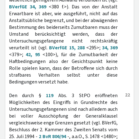
wesentlich geringerem Aufwand verbunden ist (vgl.
BVerfGE 34, 369
<380 f.>). Das von der Anstalt
Erwartbare ist aber, wie ausgeführt, nicht auf das
Anstaltsübliche begrenzt, und bei der abwägenden
Bestimmung des beiderseits Zumutbaren muss der
Umstand berücksichtigt werden, dass der
Untersuchungsgefangene nicht rechtskräftig
verurteilt ist (vgl.
BVerfGE 15, 288
<295>;
34, 369
<379>;
42, 95
<100>), für die Zumutbarkeit der
Haftbedingungen also der Gesichtspunkt keine
Rolle spielen kann, dass der Betroffene sich durch
strafbares Verhalten selbst unter diese
Bedingungen versetzt habe.
22
Den durch §
119
Abs. 3 StPO eröffneten
Möglichkeiten des Eingriffs in Grundrechte des
Untersuchungsgefangenen sind nach alledem auch
bei voller Ausschöpfung der Generalklausel
vergleichsweise enge Grenzen gesetzt (vgl. BVerfG,
Beschluss der 2. Kammer des Zweiten Senats vom
25. Juli 1994 -
2 BvR 806/94
-, a.a.O., S. 1478 <1480>;