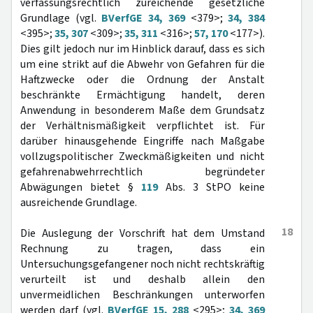
verfassungsrechtlich zureichende gesetzliche
Grundlage (vgl.
BVerfGE 34, 369
<379>;
34, 384
<395>;
35, 307
<309>;
35, 311
<316>;
57, 170
<177>).
Dies gilt jedoch nur im Hinblick darauf, dass es sich
um eine strikt auf die Abwehr von Gefahren für die
Haftzwecke oder die Ordnung der Anstalt
beschränkte Ermächtigung handelt, deren
Anwendung in besonderem Maße dem Grundsatz
der Verhältnismäßigkeit verpflichtet ist. Für
darüber hinausgehende Eingriffe nach Maßgabe
vollzugspolitischer Zweckmäßigkeiten und nicht
gefahrenabwehrrechtlich begründeter
Abwägungen bietet §
119
Abs. 3 StPO keine
ausreichende Grundlage.
18
Die Auslegung der Vorschrift hat dem Umstand
Rechnung zu tragen, dass ein
Untersuchungsgefangener noch nicht rechtskräftig
verurteilt ist und deshalb allein den
unvermeidlichen Beschränkungen unterworfen
werden darf (vgl.
BVerfGE 15, 288
<295>;
34, 369