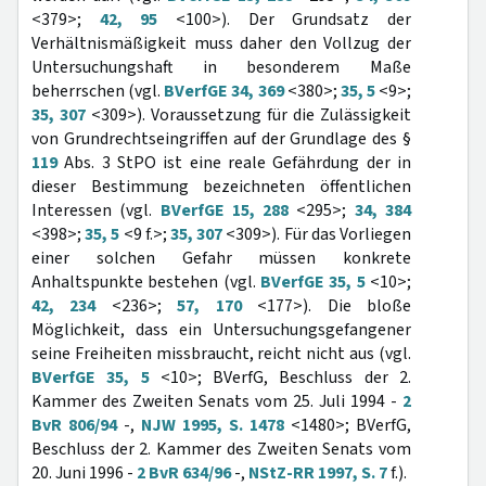
<379>;
42, 95
<100>). Der Grundsatz der
Verhältnismäßigkeit muss daher den Vollzug der
Untersuchungshaft in besonderem Maße
beherrschen (vgl.
BVerfGE 34, 369
<380>;
35, 5
<9>;
35, 307
<309>). Voraussetzung für die Zulässigkeit
von Grundrechtseingriffen auf der Grundlage des §
119
Abs. 3 StPO ist eine reale Gefährdung der in
dieser Bestimmung bezeichneten öffentlichen
Interessen (vgl.
BVerfGE 15, 288
<295>;
34, 384
<398>;
35, 5
<9 f.>;
35, 307
<309>). Für das Vorliegen
einer solchen Gefahr müssen konkrete
Anhaltspunkte bestehen (vgl.
BVerfGE 35, 5
<10>;
42, 234
<236>;
57, 170
<177>). Die bloße
Möglichkeit, dass ein Untersuchungsgefangener
seine Freiheiten missbraucht, reicht nicht aus (vgl.
BVerfGE 35, 5
<10>; BVerfG, Beschluss der 2.
Kammer des Zweiten Senats vom 25. Juli 1994 -
2
BvR 806/94
-,
NJW 1995, S. 1478
<1480>; BVerfG,
Beschluss der 2. Kammer des Zweiten Senats vom
20. Juni 1996 -
2 BvR 634/96
-,
NStZ-RR 1997, S. 7
f.).