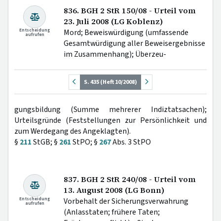
836. BGH 2 StR 150/08 - Urteil vom
23. Juli 2008 (LG Koblenz)
Entscheidung
Mord; Beweiswürdigung (umfassende
aufrufen
Gesamtwürdigung aller Beweisergebnisse
im Zusammenhang); Überzeu-
S. 435 (Heft 10/2008)
gungsbildung (Summe mehrerer Indiztatsachen);
Urteilsgründe (Feststellungen zur Persönlichkeit und
zum Werdegang des Angeklagten).
§
211
StGB; §
261
StPO; §
267
Abs. 3 StPO
837. BGH 2 StR 240/08 - Urteil vom
13. August 2008 (LG Bonn)
Entscheidung
Vorbehalt der Sicherungsverwahrung
aufrufen
(Anlasstaten; frühere Taten;