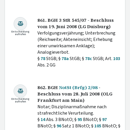
861. BGH 3 StR 545/07 - Beschluss
vom 19. Juni 2008 (LG Duisburg)
Entscheidung
Verfolgungsverjährung; Unterbrechung
aufrufen
(Reichweite; Akteneinsicht; Erhebung
einer unwirksamen Anklage);
Analogieverbot.
§
78
StGB; §
78a
StGB; §
78c
StGB; Art.
103
Abs. 2 GG
862. BGH
NotSt (Brfg) 2/08
-
Beschluss vom 28. Juli 2008 (OLG
Entscheidung
Frankfurt am Main)
aufrufen
Notar; Disziplinarmaßnahme nach
strafrechtliche Verurteilung.
§
14
Abs. 3 BNotO; §
95
BNotO; §
97
BNotO; §
96
Satz 1 BNotO; §
105
BNotO; §