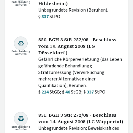
Entscheidung
Hildesheim)
aufrufen
Unbegründete Revision (Beruhen).
§
337
StPO
850. BGH 3 StR 252/08 - Beschluss
vom 19. August 2008 (LG
Entscheidung
Düsseldorf)
aufrufen
Gefährliche Körperverletzung (das Leben
gefährdende Behandlung);
Strafzumessung (Verwirklichung
mehrerer Alternativen einer
Qualifikation); Beruhen.
§
224
StGB; §
46
StGB; §
337
StPO
851. BGH 3 StR 272/08 - Beschluss
vom 14. August 2008 (LG Wuppertal)
Entscheidung
Unbegründete Revision; Beweiskraft des
aufrufen