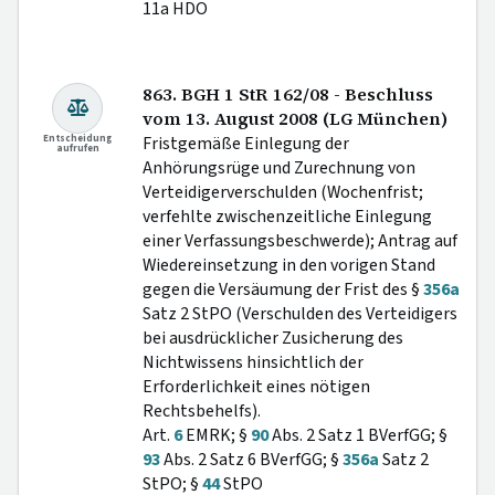
11a HDO
863. BGH 1 StR 162/08 - Beschluss
vom 13. August 2008 (LG München)
Entscheidung
Fristgemäße Einlegung der
aufrufen
Anhörungsrüge und Zurechnung von
Verteidigerverschulden (Wochenfrist;
verfehlte zwischenzeitliche Einlegung
einer Verfassungsbeschwerde); Antrag auf
Wiedereinsetzung in den vorigen Stand
gegen die Versäumung der Frist des §
356a
Satz 2 StPO (Verschulden des Verteidigers
bei ausdrücklicher Zusicherung des
Nichtwissens hinsichtlich der
Erforderlichkeit eines nötigen
Rechtsbehelfs).
Art.
6
EMRK; §
90
Abs. 2 Satz 1 BVerfGG; §
93
Abs. 2 Satz 6 BVerfGG; §
356a
Satz 2
StPO; §
44
StPO