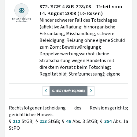
872. BGH 4 StR 223/08 – Urteil vom
14. August 2008 (LG Essen)
Entscheidung
Minder schwerer Fall des Totschlages
aufrufen
(affektive Aufladung; hirnorganische
Erkrankung; Misshandlung; schwere
Beleidigung: Reizung ohne eigene Schuld
zum Zorn; Beweiswürdigung);
Doppelverwertungsverbot (keine
Strafschärfung wegen Handelns mit
direktem Vorsatz beim Totschlag;
Regeltatbild; Strafzumessung); eigene
S. 437 (Heft 10/2008)
Rechtsfolgenentscheidung des Revisionsgerichts;
gerichtlicher Hinweis.
§
212
StGB; §
213
StGB; §
46
Abs. 3 StGB; §
354
Abs. 1a
StPO