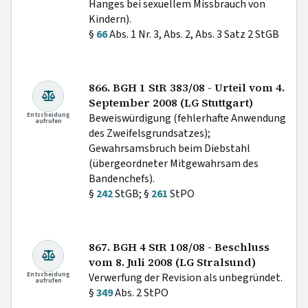
Hanges bei sexuellem Missbrauch von
Kindern).
§
66
Abs. 1 Nr. 3, Abs. 2, Abs. 3 Satz 2 StGB
866. BGH 1 StR 383/08 - Urteil vom 4.
September 2008 (LG Stuttgart)
Entscheidung
Beweiswürdigung (fehlerhafte Anwendung
aufrufen
des Zweifelsgrundsatzes);
Gewahrsamsbruch beim Diebstahl
(übergeordneter Mitgewahrsam des
Bandenchefs).
§
242
StGB; §
261
StPO
867. BGH 4 StR 108/08 - Beschluss
vom 8. Juli 2008 (LG Stralsund)
Entscheidung
Verwerfung der Revision als unbegründet.
aufrufen
§
349
Abs. 2 StPO