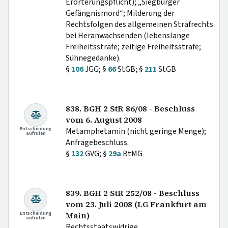
Erörterungspflicht); „Siegburger
Gefängnismord“; Milderung der
Rechtsfolgen des allgemeinen Strafrechts
bei Heranwachsenden (lebenslange
Freiheitsstrafe; zeitige Freiheitsstrafe;
Sühnegedanke).
§
106
JGG; §
66
StGB; §
211
StGB
838. BGH 2 StR 86/08 - Beschluss
vom 6. August 2008
Entscheidung
Metamphetamin (nicht geringe Menge);
aufrufen
Anfragebeschluss.
§
132
GVG; §
29a
BtMG
839. BGH 2 StR 252/08 - Beschluss
vom 23. Juli 2008 (LG Frankfurt am
Entscheidung
Main)
aufrufen
Rechtsstaatswidrige