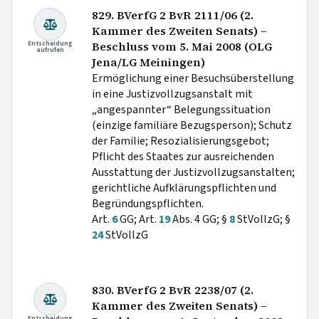
829. BVerfG 2 BvR 2111/06 (2.
Kammer des Zweiten Senats) –
Entscheidung
Beschluss vom 5. Mai 2008 (OLG
aufrufen
Jena/LG Meiningen)
Ermöglichung einer Besuchsüberstellung
in eine Justizvollzugsanstalt mit
„angespannter“ Belegungssituation
(einzige familiäre Bezugsperson); Schutz
der Familie; Resozialisierungsgebot;
Pflicht des Staates zur ausreichenden
Ausstattung der Justizvollzugsanstalten;
gerichtliche Aufklärungspflichten und
Begründungspflichten.
Art.
6
GG; Art.
19
Abs. 4 GG; §
8
StVollzG; §
24
StVollzG
830. BVerfG 2 BvR 2238/07 (2.
Kammer des Zweiten Senats) –
Entscheidung