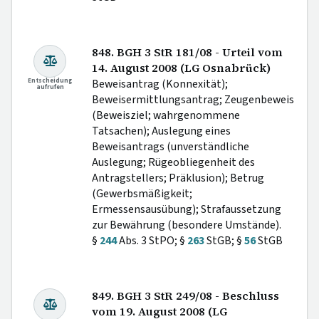
848. BGH 3 StR 181/08 - Urteil vom
14. August 2008 (LG Osnabrück)
Entscheidung
Beweisantrag (Konnexität);
aufrufen
Beweisermittlungsantrag; Zeugenbeweis
(Beweisziel; wahrgenommene
Tatsachen); Auslegung eines
Beweisantrags (unverständliche
Auslegung; Rügeobliegenheit des
Antragstellers; Präklusion); Betrug
(Gewerbsmäßigkeit;
Ermessensausübung); Strafaussetzung
zur Bewährung (besondere Umstände).
§
244
Abs. 3 StPO; §
263
StGB; §
56
StGB
849. BGH 3 StR 249/08 - Beschluss
vom 19. August 2008 (LG