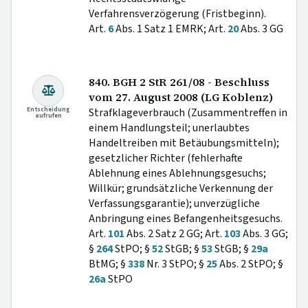
Verfahrensverzögerung (Fristbeginn).
Art.
6
Abs. 1 Satz 1 EMRK; Art.
20
Abs. 3 GG
840. BGH 2 StR 261/08 - Beschluss
vom 27. August 2008 (LG Koblenz)
Entscheidung
Strafklageverbrauch (Zusammentreffen in
aufrufen
einem Handlungsteil; unerlaubtes
Handeltreiben mit Betäubungsmitteln);
gesetzlicher Richter (fehlerhafte
Ablehnung eines Ablehnungsgesuchs;
Willkür; grundsätzliche Verkennung der
Verfassungsgarantie); unverzügliche
Anbringung eines Befangenheitsgesuchs.
Art.
101
Abs. 2 Satz 2 GG; Art.
103
Abs. 3 GG;
§
264
StPO; §
52
StGB; §
53
StGB; §
29a
BtMG; §
338
Nr. 3 StPO; §
25
Abs. 2 StPO; §
26a
StPO