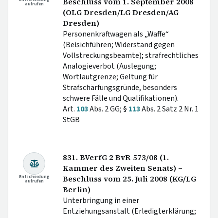
Beschluss vom 1. September 2008
aufrufen
(OLG Dresden/LG Dresden/AG
Dresden)
Personenkraftwagen als „Waffe“
(Beisichführen; Widerstand gegen
Vollstreckungsbeamte); strafrechtliches
Analogieverbot (Auslegung;
Wortlautgrenze; Geltung für
Strafschärfungsgründe, besonders
schwere Fälle und Qualifikationen).
Art.
103
Abs. 2 GG; §
113
Abs. 2 Satz 2 Nr. 1
StGB
831. BVerfG 2 BvR 573/08 (1.
Kammer des Zweiten Senats) –
Entscheidung
Beschluss vom 25. Juli 2008 (KG/LG
aufrufen
Berlin)
Unterbringung in einer
Entziehungsanstalt (Erledigterklärung;