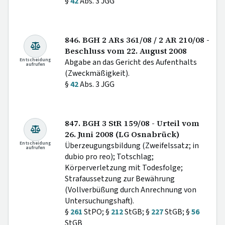
§
42
Abs. 3 JGG
846. BGH 2 ARs 361/08 / 2 AR 210/08 -
Beschluss vom 22. August 2008
Entscheidung
Abgabe an das Gericht des Aufenthalts
aufrufen
(Zweckmäßigkeit).
§
42
Abs. 3 JGG
847. BGH 3 StR 159/08 - Urteil vom
26. Juni 2008 (LG Osnabrück)
Entscheidung
Überzeugungsbildung (Zweifelssatz; in
aufrufen
dubio pro reo); Totschlag;
Körperverletzung mit Todesfolge;
Strafaussetzung zur Bewährung
(Vollverbüßung durch Anrechnung von
Untersuchungshaft).
§
261
StPO; §
212
StGB; §
227
StGB; §
56
StGB