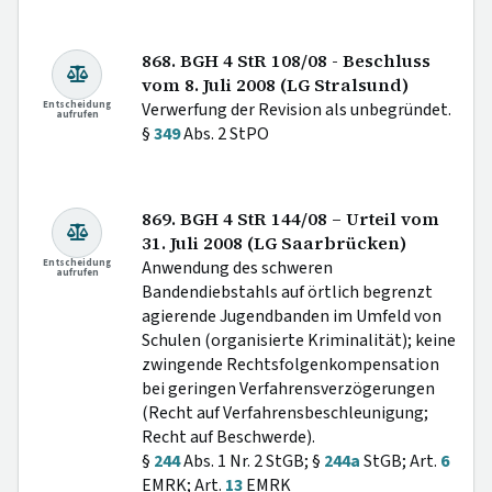
868. BGH 4 StR 108/08 - Beschluss
vom 8. Juli 2008 (LG Stralsund)
Entscheidung
Verwerfung der Revision als unbegründet.
aufrufen
§
349
Abs. 2 StPO
869. BGH 4 StR 144/08 – Urteil vom
31. Juli 2008 (LG Saarbrücken)
Entscheidung
Anwendung des schweren
aufrufen
Bandendiebstahls auf örtlich begrenzt
agierende Jugendbanden im Umfeld von
Schulen (organisierte Kriminalität); keine
zwingende Rechtsfolgenkompensation
bei geringen Verfahrensverzögerungen
(Recht auf Verfahrensbeschleunigung;
Recht auf Beschwerde).
§
244
Abs. 1 Nr. 2 StGB; §
244a
StGB; Art.
6
EMRK; Art.
13
EMRK