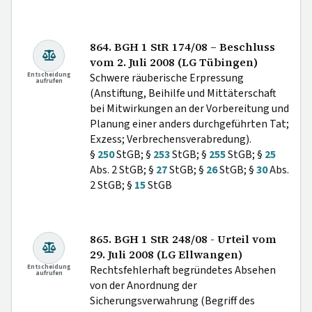
864. BGH 1 StR 174/08 – Beschluss
vom 2. Juli 2008 (LG Tübingen)
Entscheidung
Schwere räuberische Erpressung
aufrufen
(Anstiftung, Beihilfe und Mittäterschaft
bei Mitwirkungen an der Vorbereitung und
Planung einer anders durchgeführten Tat;
Exzess; Verbrechensverabredung).
§
250
StGB; §
253
StGB; §
255
StGB; §
25
Abs. 2 StGB; §
27
StGB; §
26
StGB; §
30
Abs.
2 StGB; §
15
StGB
865. BGH 1 StR 248/08 - Urteil vom
29. Juli 2008 (LG Ellwangen)
Entscheidung
Rechtsfehlerhaft begründetes Absehen
aufrufen
von der Anordnung der
Sicherungsverwahrung (Begriff des