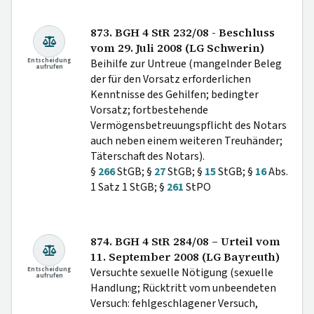
873. BGH 4 StR 232/08 - Beschluss
vom 29. Juli 2008 (LG Schwerin)
Entscheidung
Beihilfe zur Untreue (mangelnder Beleg
aufrufen
der für den Vorsatz erforderlichen
Kenntnisse des Gehilfen; bedingter
Vorsatz; fortbestehende
Vermögensbetreuungspflicht des Notars
auch neben einem weiteren Treuhänder;
Täterschaft des Notars).
§
266
StGB; §
27
StGB; §
15
StGB; §
16
Abs.
1 Satz 1 StGB; §
261
StPO
874. BGH 4 StR 284/08 – Urteil vom
11. September 2008 (LG Bayreuth)
Entscheidung
Versuchte sexuelle Nötigung (sexuelle
aufrufen
Handlung; Rücktritt vom unbeendeten
Versuch: fehlgeschlagener Versuch,