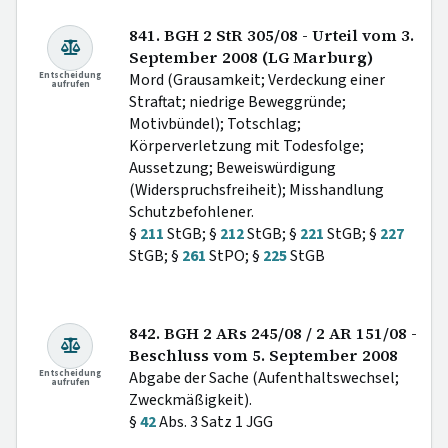
841. BGH 2 StR 305/08 - Urteil vom 3.
September 2008 (LG Marburg)
Entscheidung
Mord (Grausamkeit; Verdeckung einer
aufrufen
Straftat; niedrige Beweggründe;
Motivbündel); Totschlag;
Körperverletzung mit Todesfolge;
Aussetzung; Beweiswürdigung
(Widerspruchsfreiheit); Misshandlung
Schutzbefohlener.
§
211
StGB; §
212
StGB; §
221
StGB; §
227
StGB; §
261
StPO; §
225
StGB
842. BGH 2 ARs 245/08 / 2 AR 151/08 -
Beschluss vom 5. September 2008
Entscheidung
Abgabe der Sache (Aufenthaltswechsel;
aufrufen
Zweckmäßigkeit).
§
42
Abs. 3 Satz 1 JGG