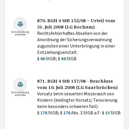
870. BGH 4 StR 152/08 – Urteil vom
31. Juli 2008 (LG Bochum)
Entscheidung
Rechtsfehlerhaftes Absehen von der
aufrufen
Anordnung der Sicherungsverwahrung
zugunsten einer Unterbringung in einer
Entziehungsanstalt.
§
66
StGB; §
64
StGB
871. BGH 4 StR 157/08 - Beschluss
vom 10. Juli 2008 (LG Saarbrücken)
Entscheidung
Vorsatz beim sexuellen Missbrauch von
aufrufen
Kindern (bedingter Vorsatz; Tenorierung
beim besonders schweren Fall).
§
176
StGB; §
176
Abs. 3 StGB a.F.: §
15
StGB