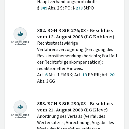
Hauptverhandlungsprotokolls.
§
349
Abs. 2 StPO; §
273
StPO
852. BGH 3 StR 276/08 - Beschluss
vom 12. August 2008 (LG Koblenz)
Entscheidung
Rechtsstaatswidrige
aufrufen
Verfahrensverzögerung (Fertigung des
Revisionsübersendungsberichts; Fortfall
der Rechtsfolgenkompensation);
redaktioneller Hinweis.
Art.
6
Abs. 1 EMRK; Art.
13
EMRK; Art.
20
Abs. 3 GG
853. BGH 3 StR 290/08 - Beschluss
vom 21. August 2008 (LG Kleve)
Entscheidung
Anordnung des Verfalls (Verfall des
aufrufen
Wertersatzes; Anrechnung; Angabe des
Werts der für verfallen erklärten