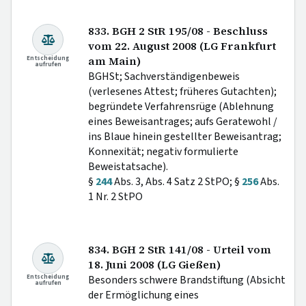
833. BGH 2 StR 195/08 - Beschluss
vom 22. August 2008 (LG Frankfurt
Entscheidung
am Main)
aufrufen
BGHSt; Sachverständigenbeweis
(verlesenes Attest; früheres Gutachten);
begründete Verfahrensrüge (Ablehnung
eines Beweisantrages; aufs Geratewohl /
ins Blaue hinein gestellter Beweisantrag;
Konnexität; negativ formulierte
Beweistatsache).
§
244
Abs. 3, Abs. 4 Satz 2 StPO; §
256
Abs.
1 Nr. 2 StPO
834. BGH 2 StR 141/08 - Urteil vom
18. Juni 2008 (LG Gießen)
Entscheidung
Besonders schwere Brandstiftung (Absicht
aufrufen
der Ermöglichung eines