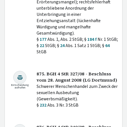
Erörterungsmangel); rechtsfehlerhaft
unterbliebene Anordnung der
Unterbringung in einer
Entziehungsanstalt (lückenhafte
Würdigung und mangelhafte
Gesamtwürdigung).
§
177
Abs. 1, Abs. 2 StGB; §
184 f
Nr. 1 StGB;
§
22
StGB; §
24
Abs. 1 Satz 1 StGB; §
64
StGB
875. BGH 4 StR 327/08 - Beschluss
vom 28. August 2008 (LG Dortmund)
Entscheidung
Schwerer Menschenhandel zum Zweck der
aufrufen
sexuellen Ausbeutung
(Gewerbsmäßigkeit).
§
232
Abs. 3 Nr. 3 StGB