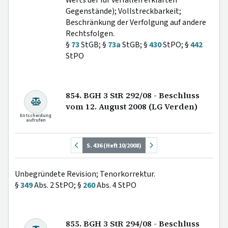
Gegenstände); Vollstreckbarkeit;
Beschränkung der Verfolgung auf andere
Rechtsfolgen.
§
73
StGB; §
73a
StGB; §
430
StPO; §
442
StPO
854. BGH 3 StR 292/08 - Beschluss
vom 12. August 2008 (LG Verden)
Entscheidung
aufrufen
S. 436 (Heft 10/2008)
Unbegründete Revision; Tenorkorrektur.
§
349
Abs. 2 StPO; §
260
Abs. 4 StPO
855. BGH 3 StR 294/08 - Beschluss