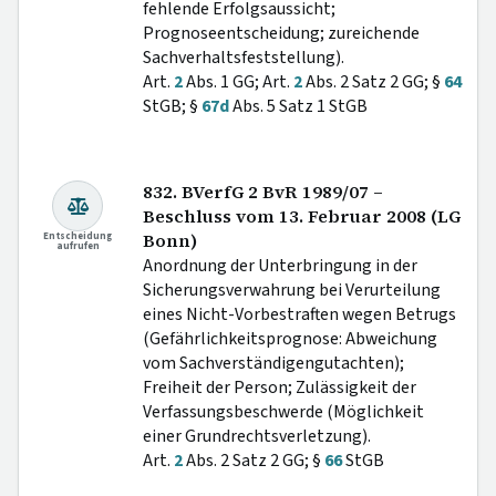
fehlende Erfolgsaussicht;
Prognoseentscheidung; zureichende
Sachverhaltsfeststellung).
Art.
2
Abs. 1 GG; Art.
2
Abs. 2 Satz 2 GG; §
64
StGB; §
67d
Abs. 5 Satz 1 StGB
832. BVerfG 2 BvR 1989/07 –
Beschluss vom 13. Februar 2008 (LG
Entscheidung
Bonn)
aufrufen
Anordnung der Unterbringung in der
Sicherungsverwahrung bei Verurteilung
eines Nicht-Vorbestraften wegen Betrugs
(Gefährlichkeitsprognose: Abweichung
vom Sachverständigengutachten);
Freiheit der Person; Zulässigkeit der
Verfassungsbeschwerde (Möglichkeit
einer Grundrechtsverletzung).
Art.
2
Abs. 2 Satz 2 GG; §
66
StGB