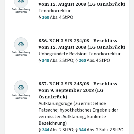
vom 12. August 2008 (LG Osnabrück)
Entscheidung
Tenorkorrektur.
aufrufen
§
260
Abs. 4 StPO
856. BGH 3 StR 294/08 - Beschluss
vom 12. August 2008 (LG Osnabrück)
Entscheidung
Unbegründete Revision; Tenorkorrektur.
aufrufen
§
349
Abs. 2 StPO; §
260
Abs. 4 StPO
857. BGH 3 StR 345/08 - Beschluss
vom 9. September 2008 (LG
Entscheidung
Osnabrück)
aufrufen
Aufklärungsrüge (zu ermittelnde
Tatsache; hypothetisches Ergebnis der
vermissten Aufklärung; konkrete
Bezeichnung).
§
244
Abs. 2 StPO; §
344
Abs. 2 Satz 2 StPO