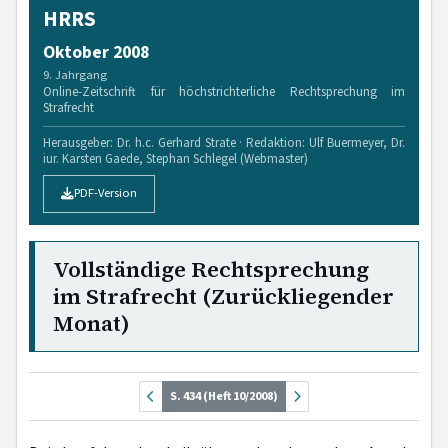
HRRS
Oktober 2008
9. Jahrgang
Online-Zeitschrift für höchstrichterliche Rechtsprechung im
Strafrecht
Herausgeber: Dr. h.c. Gerhard Strate · Redaktion: Ulf Buermeyer, Dr.
iur. Karsten Gaede, Stephan Schlegel (Webmaster)
PDF-Version
Vollständige Rechtsprechung
im Strafrecht (Zurückliegender
Monat)
S. 434 (Heft 10/2008)