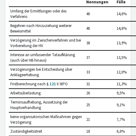
Nennungen
Fälle
Umfang der Ermittlungen oder des
40
14,6%
Verfahrens
Begehren nach Hinzuziehung weiterer
40
14,6%
Beweismittel
Verzögerung im Zwischenverfahren und bei
38
13,9%
Vorbereitung der HV
Interesse an umfassender Tataufklärung
37
13,5%
(auch über HB hinaus)
Verzögerungen bei Entscheidung über
33
12,0%
Anklageerhebung
Fristberechnung nach §
121
II StPO
31
11,3%
Arbeitsüberlastung
26
9,5%
Terminsaufhebung, Aussetzung der
25
9,1%
Hauptverhandlung
keine organisatorischen Maßnahmen gegen
21
7,7%
Verzögerung
Zuständigkeitsstreit
18
6,6%