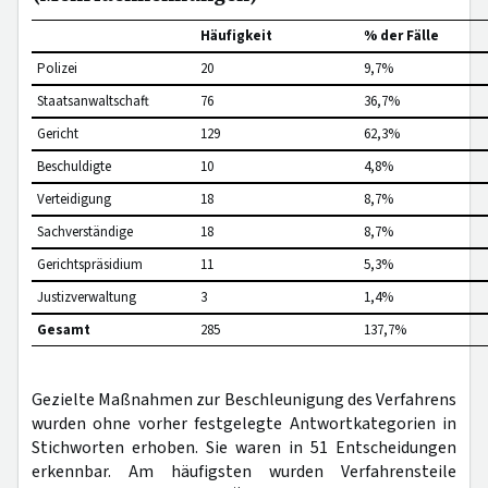
Häufigkeit
% der Fälle
Polizei
20
9,7%
Staatsanwaltschaft
76
36,7%
Gericht
129
62,3%
Beschuldigte
10
4,8%
Verteidigung
18
8,7%
Sachverständige
18
8,7%
Gerichtspräsidium
11
5,3%
Justizverwaltung
3
1,4%
Gesamt
285
137,7%
Gezielte Maßnahmen zur Beschleunigung des Verfahrens
wurden ohne vorher festgelegte Antwortkategorien in
Stichworten erhoben. Sie waren in 51 Entscheidungen
erkennbar. Am häufigsten wurden Verfahrensteile