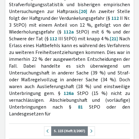
Strafverfolgungsstatistik und bisherigen empirischen
Untersuchungen zur Haftpraxis.
[20]
An zweiter Stelle
folgt der Haftgrund der Verdunkelungsgefahr (§
112
II Nr.
3 StPO) mit einem Anteil von 12 %, gefolgt von der
Wiederholungsgefahr (§
112a
StPO) mit 6 % und der
Schwere der Tat (§
112
III StPO) mit knapp 4 %.
[21]
Nach
Erlass eines Haftbefehls kann es während des Verfahrens
zu weiteren Freiheitsentziehungen kommen. Dies war in
immerhin 22 % der ausgewerteten Entscheidungen der
Fall. Dabei handelte es sich überwiegend um
Untersuchungshaft in anderer Sache (39 %) und Straf-
oder Maßregelvollzug in anderer Sache (34 %). Doch
waren auch Auslieferungshaft (18 %) und einstweilige
Unterbringung gem. §
126a
StPO (15 %) nicht zu
vernachlässigen. Abschiebungshaft und (vorläufige)
Unterbringungen nach §
81
StPO oder den
Landesgesetzen für
S. 115 (Heft 3/2007)