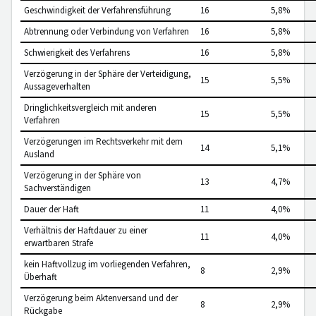
Geschwindigkeit der Verfahrensführung
16
5,8%
Abtrennung oder Verbindung von Verfahren
16
5,8%
Schwierigkeit des Verfahrens
16
5,8%
Verzögerung in der Sphäre der Verteidigung,
15
5,5%
Aussageverhalten
Dringlichkeitsvergleich mit anderen
15
5,5%
Verfahren
Verzögerungen im Rechtsverkehr mit dem
14
5,1%
Ausland
Verzögerung in der Sphäre von
13
4,7%
Sachverständigen
Dauer der Haft
11
4,0%
Verhältnis der Haftdauer zu einer
11
4,0%
erwartbaren Strafe
kein Haftvollzug im vorliegenden Verfahren,
8
2,9%
Überhaft
Verzögerung beim Aktenversand und der
8
2,9%
Rückgabe