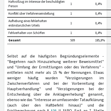
Haftvollzug im Interesse der beschuldigten
1
0,4%
Person
Konflikt über Verfahrenseinstellung
1
0,4%
Aufhebung eines fehlerhaften
1
0,4%
erstinstanzlichen Urteils
Fehlverhalten von Schöffen
1
0,4%
Gesamt
509
185,8%
Selbst auf die häufigsten Begründungselemente -
"Begehren nach Hinzuziehung weiterer Beweismittel"
und "Umfang der Ermittlungen oder des Verfahrens" -
entfielen nicht mehr als 15 % der Nennungen. Etwas
weniger häufig wurden "Verzögerungen im
Zwischenverfahren und bei der Vorbereitung der
Hauptverhandlung" und "Verzögerungen bei der
Entscheidung über die Anklageerhebung" genannt,
ebenso wie das "Interesse an umfassender Tataufklärung
(auch über den Haftbefehl hinaus)" und die
Fristberechnung nach §
121
II StPO. Erst an 7. Stelle