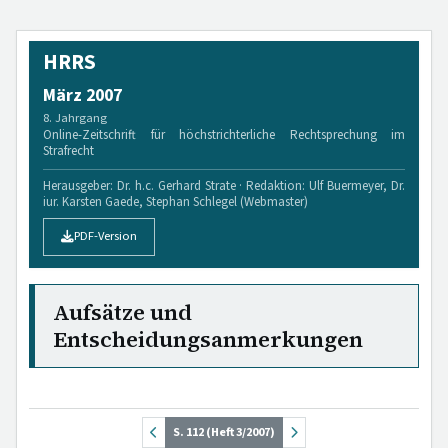
HRRS
März 2007
8. Jahrgang
Online-Zeitschrift für höchstrichterliche Rechtsprechung im
Strafrecht
Herausgeber: Dr. h.c. Gerhard Strate · Redaktion: Ulf Buermeyer, Dr.
iur. Karsten Gaede, Stephan Schlegel (Webmaster)
PDF-Version
Aufsätze und
Entscheidungsanmerkungen
S. 112 (Heft 3/2007)