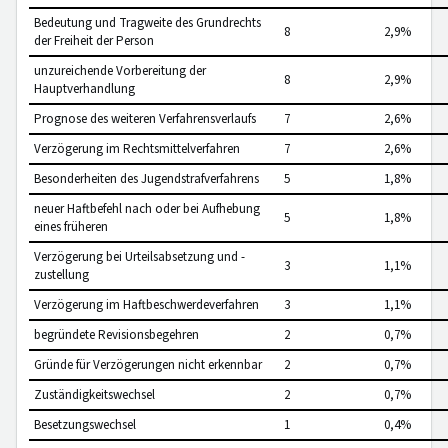
Bedeutung und Tragweite des Grundrechts
8
2,9%
der Freiheit der Person
unzureichende Vorbereitung der
8
2,9%
Hauptverhandlung
Prognose des weiteren Verfahrensverlaufs
7
2,6%
Verzögerung im Rechtsmittelverfahren
7
2,6%
Besonderheiten des Jugendstrafverfahrens
5
1,8%
neuer Haftbefehl nach oder bei Aufhebung
5
1,8%
eines früheren
Verzögerung bei Urteilsabsetzung und -
3
1,1%
zustellung
Verzögerung im Haftbeschwerdeverfahren
3
1,1%
begründete Revisionsbegehren
2
0,7%
Gründe für Verzögerungen nicht erkennbar
2
0,7%
Zuständigkeitswechsel
2
0,7%
Besetzungswechsel
1
0,4%