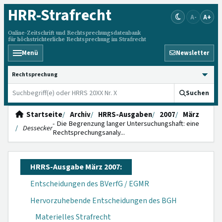
HRR
-Strafrecht
A-
A+
Online-Zeitschrift und Rechtsprechungsdatenbank
für höchstrichterliche Rechtsprechung im Strafrecht
Menü
Newsletter
HRRS durchsuchen
Suchen
Startseite
Archiv
HRRS-Ausgaben
2007
März
- Die Begrenzung langer Untersuchungshaft: eine
Dessecker
Rechtsprech­ungsanaly...
HRRS-Ausgabe März 2007:
Entscheidungen des BVerfG / EGMR
Hervorzuhebende Entscheidungen des BGH
Materielles Strafrecht