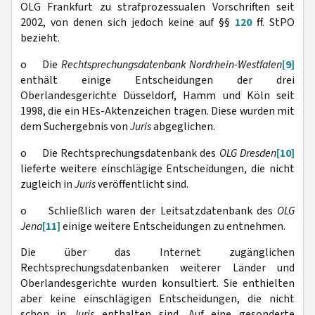
OLG Frankfurt zu strafprozessualen Vorschriften seit
2002, von denen sich jedoch keine auf §§
120
ff. StPO
bezieht.
o Die
Rechtsprechungsdatenbank
Nordrhein-Westfalen
[9]
enthält einige Entscheidungen der drei
Oberlandesgerichte Düsseldorf, Hamm und Köln seit
1998, die ein HEs-Aktenzeichen tragen. Diese wurden mit
dem Suchergebnis von
Juris
abgeglichen.
o Die Rechtsprechungsdatenbank des
OLG Dresden
[10]
lieferte weitere einschlägige Entscheidungen, die nicht
zugleich in
Juris
veröffentlicht sind.
o Schließlich waren der Leitsatzdatenbank des
OLG
Jena
[11]
einige weitere Entscheidungen zu entnehmen.
Die über das Internet zugänglichen
Rechtsprechungsdatenbanken weiterer Länder und
Oberlandesgerichte wurden konsultiert. Sie enthielten
aber keine einschlägigen Entscheidungen, die nicht
schon in
Juris
enthalten sind. Auf eine gesonderte