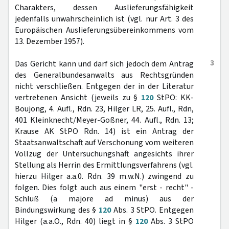
Charakters, dessen Auslieferungsfähigkeit
jedenfalls unwahrscheinlich ist (vgl. nur Art. 3 des
Europäischen Auslieferungsübereinkommens vom
13. Dezember 1957).
3
Das Gericht kann und darf sich jedoch dem Antrag
des Generalbundesanwalts aus Rechtsgründen
nicht verschließen. Entgegen der in der Literatur
vertretenen Ansicht (jeweils zu §
120
StPO: KK-
Boujong, 4. Aufl., Rdn. 23, Hilger LR, 25. Aufl., Rdn,
401 Kleinknecht/Meyer-Goßner, 44. Aufl., Rdn. 13;
Krause AK StPO Rdn. 14) ist ein Antrag der
Staatsanwaltschaft auf Verschonung vom weiteren
Vollzug der Untersuchungshaft angesichts ihrer
Stellung als Herrin des Ermittlungsverfahrens (vgl.
hierzu Hilger a.a.0. Rdn. 39 m.w.N.) zwingend zu
folgen. Dies folgt auch aus einem "erst - recht" -
Schluß (a majore ad minus) aus der
Bindungswirkung des §
120
Abs. 3 StPO. Entgegen
Hilger (a.a.O., Rdn. 40) liegt in §
120
Abs. 3 StPO