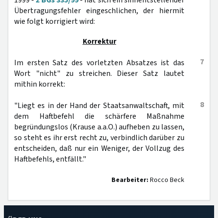
1999 -
2 BGs 335/99
- hat sich ein sinnentstellender
Übertragungsfehler eingeschlichen, der hiermit
wie folgt korrigiert wird:
Korrektur
7
Im ersten Satz des vorletzten Absatzes ist das
Wort "nicht" zu streichen. Dieser Satz lautet
mithin korrekt:
8
"Liegt es in der Hand der Staatsanwaltschaft, mit
dem Haftbefehl die schärfere Maßnahme
begründungslos (Krause a.a.O.) aufheben zu lassen,
so steht es ihr erst recht zu, verbindlich darüber zu
entscheiden, daß nur ein Weniger, der Vollzug des
Haftbefehls, entfällt."
Bearbeiter:
Rocco Beck