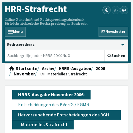
HRR
-Strafrecht
A-
A+
Online-Zeitschrift und Rechtsprechungsdatenbank
für höchstrichterliche Rechtsprechung im Strafrecht
Menü
Newsletter
HRRS durchsuchen
Suchen
Startseite
Archiv
HRRS-Ausgaben
2006
November
I./II. Materielles Strafrecht
HRRS-Ausgabe November 2006:
Entscheidungen des BVerfG / EGMR
Hervorzuhebende Entscheidungen des BGH
Materielles Strafrecht