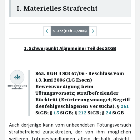
I. Materielles Strafrecht
S. 372 (Heft 11/2006)
1. Schwerpunkt Allgemeiner Teil des StGB
865. BGH 4 StR 67/06 - Beschluss vom
13. Juni 2006 (LG Essen)
Beweiswürdigung beim
Entscheidung
aufrufen
Tötungsvorsatz; strafbefreiender
Rücktritt (Erörterungsmangel; Begriff
des fehlgeschlagenen Versuchs). §
261
StGB; §
15
StGB; §
212
StGB; §
24
StGB
Auch derjenige kann vom unbeendeten Tötungsversuch
strafbefreiend zurücktreten, der von ihm möglichen
weiteren Tötungshandlungen allein deshalb absieht,