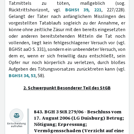
Tatmittels zu töten, maßgeblich (sog.
Rücktrittshorizont, vgl.
BGHSt 39, 221
, 227/228).
Gelangt der Täter nach anfänglichem Misslingen des
vorgestellten Tatablaufs sogleich zu der Annahme, er
könne ohne zeitliche Zäsur mit den bereits eingesetzten
oder anderen bereitstehenden Mitteln die Tat noch
vollenden, liegt kein fehlgeschlagener Versuch vor (vgl.
BGHSt aaO S. 331), sondern ein unbeendeter Versuch, von
dem er, wenn er sich freiwillig dazu entschließt, sein
Opfer nur noch körperlich zu verletzen, durch bloßes
Aufgeben des Tötungsvorsatzes zurücktreten kann (vgl.
BGHSt 34, 53
, 58).
2. Schwerpunkt Besonderer Teil des StGB
843. BGH 3 StR 279/06 - Beschluss vom
17. August 2006 (LG Duisburg) Betrug;
Nötigung; Erpressung;
Entscheidung
aufrufen
Vermögensschaden (Verzicht auf eine