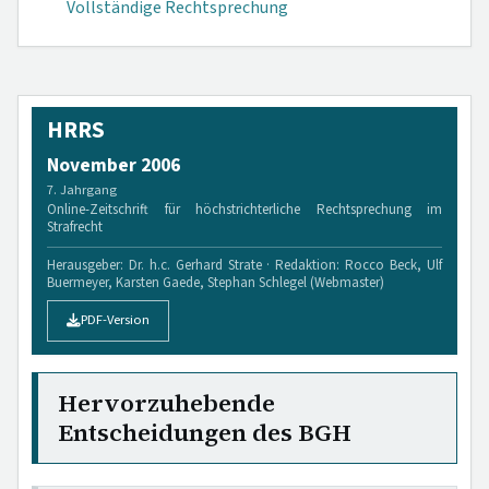
Vollständige Rechtsprechung
HRRS
November 2006
7. Jahrgang
Online-Zeitschrift für höchstrichterliche Rechtsprechung im
Strafrecht
Herausgeber: Dr. h.c. Gerhard Strate · Redaktion: Rocco Beck, Ulf
Buermeyer, Karsten Gaede, Stephan Schlegel (Webmaster)
PDF-Version
Hervorzuhebende
Entscheidungen des BGH