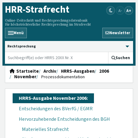
HRR
-Strafrecht
A-
A+
Online-Zeitschrift und Rechtsprechungsdatenbank
für höchstrichterliche Rechtsprechung im Strafrecht
Menü
Newsletter
HRRS durchsuchen
Suchen
Startseite
Archiv
HRRS-Ausgaben
2006
November
Prozessdokumentation
HRRS-Ausgabe November 2006:
Entscheidungen des BVerfG / EGMR
Hervorzuhebende Entscheidungen des BGH
Materielles Strafrecht