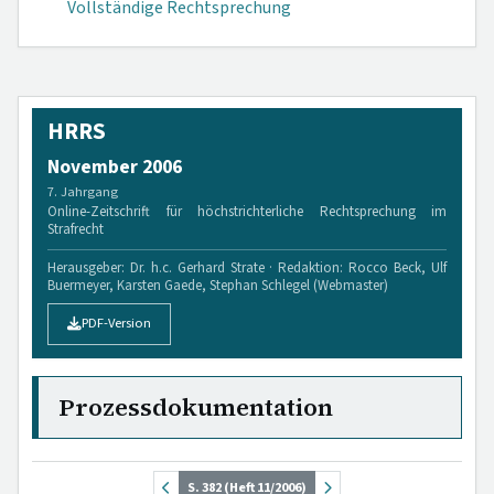
Vollständige Rechtsprechung
HRRS
November 2006
7. Jahrgang
Online-Zeitschrift für höchstrichterliche Rechtsprechung im
Strafrecht
Herausgeber: Dr. h.c. Gerhard Strate · Redaktion: Rocco Beck, Ulf
Buermeyer, Karsten Gaede, Stephan Schlegel (Webmaster)
PDF-Version
Prozessdokumentation
S. 382 (Heft 11/2006)