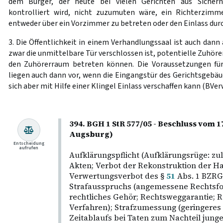
dem Bürger, der heute bei vielen Gerichten aus Sicherh
kontrolliert wird, nicht zuzumuten wäre, ein Richterzimm
entweder über ein Vorzimmer zu betreten oder den Einlass durc
3. Die Öffentlichkeit in einem Verhandlungssaal ist auch dann
zwar die unmittelbare Tür verschlossen ist, potentielle Zuhörer
den Zuhörerraum betreten können. Die Voraussetzungen für 
liegen auch dann vor, wenn die Eingangstür des Gerichtsgebäud
sich aber mit Hilfe einer Klingel Einlass verschaffen kann (BVe
394. BGH 1 StR 577/05 - Beschluss vom 1
Augsburg)
Entscheidung
aufrufen
Aufklärungspflicht (Aufklärungsrüge: zu
Akten; Verbot der Rekonstruktion der H
Verwertungsverbot des §
51
Abs. 1 BZRG
Strafausspruchs (angemessene Rechtsfolg
rechtliches Gehör; Rechtsweggarantie; Re
Verfahren); Strafzumessung (geringeres
Zeitablaufs bei Taten zum Nachteil junge