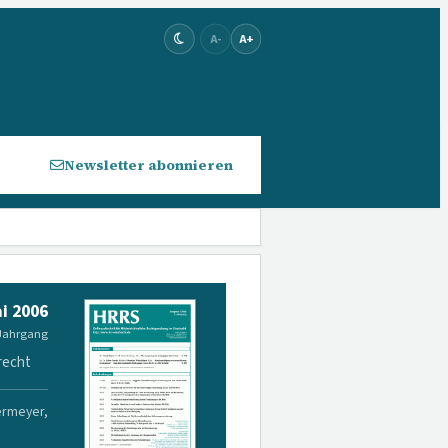
A-
A+
Newsletter abonnieren
i 2006
 Jahrgang
recht
ermeyer,