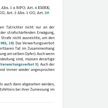
4
Abs. 1 a StPO; Art.
6
EMRK;
GG; Art.
2
Abs. 1 GG; Art.
20
n Tatrichter nicht nur an der
 der strafschärfenden Erwägung,
Strafe nicht ausreichte, um den
983, 19
). Das Verwertungsverbot
erwertbaren Tat im Zusammenhang
ung am selben Opfer). Auch wenn
Bedeutung sind, müssen derartige
Verwertungsverbot 5
). Auch der
t und immer wieder angesprochen
ils auch dann abgesehen werden,
tsfehlers bei ihrer Zumessung im