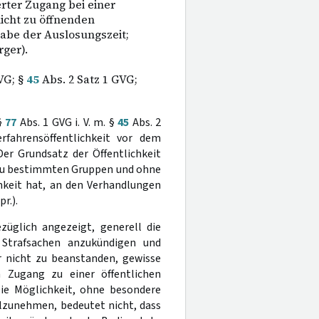
rter Zugang bei einer
icht zu öffnenden
abe der Auslosungszeit;
ger).
VG; §
45
Abs. 2 Satz 1 GVG;
 §
77
Abs. 1 GVG i. V. m. §
45
Abs. 2
fahrensöffentlichkeit vor dem
 Der Grundsatz der Öffentlichkeit
 zu bestimmten Gruppen und ohne
hkeit hat, an den Verhandlungen
pr.).
züglich angezeigt, generell die
 Strafsachen anzukündigen und
r nicht zu beanstanden, gewisse
n Zugang zu einer öffentlichen
Die Möglichkeit, ohne besondere
ilzunehmen, bedeutet nicht, dass