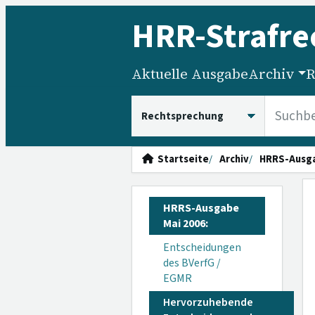
HRR
-Strafre
Aktuelle Ausgabe
Archiv
R
HRRS durchsuchen
Startseite
Archiv
HRRS-Ausg
HRRS-Ausgabe
Mai 2006:
Entscheidungen
des BVerfG /
EGMR
Hervorzuhebende