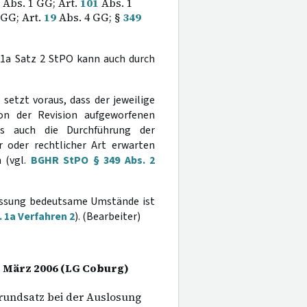
Abs. 1 GG; Art.
101
Abs. 1
 GG; Art.
19
Abs. 4 GG; §
349
1a Satz 2 StPO kann auch durch
setzt voraus, dass der jeweilige
von der Revision aufgeworfenen
ss auch die Durchführung der
 oder rechtlicher Art erwarten
n (vgl.
BGHR StPO § 349 Abs. 2
messung bedeutsame Umstände ist
 1a Verfahren 2
). (Bearbeiter)
3. März 2006 (LG Coburg)
grundsatz bei der Auslosung