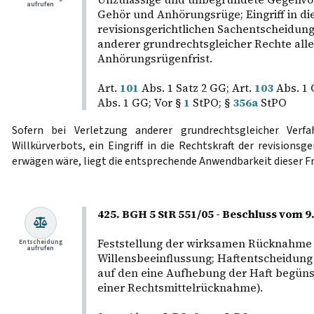
aufrufen
Gehör und Anhörungsrüge; Eingriff in di
revisionsgerichtlichen Sachentscheidun
anderer grundrechtsgleicher Rechte alle
Anhörungsrügenfrist.
Art.
101
Abs. 1 Satz 2 GG; Art.
103
Abs. 1 
Abs. 1 GG; Vor §
1
StPO; §
356a
StPO
Sofern bei Verletzung anderer grundrechtsgleicher Verfah
Willkürverbots, ein Eingriff in die Rechtskraft der revisions
erwägen wäre, liegt die entsprechende Anwendbarkeit dieser Fr
425. BGH 5 StR 551/05 - Beschluss vom 9
Feststellung der wirksamen Rücknahme d
Entscheidung
aufrufen
Willensbeeinflussung; Haftentscheidung 
auf den eine Aufhebung der Haft begü
einer Rechtsmittelrücknahme).