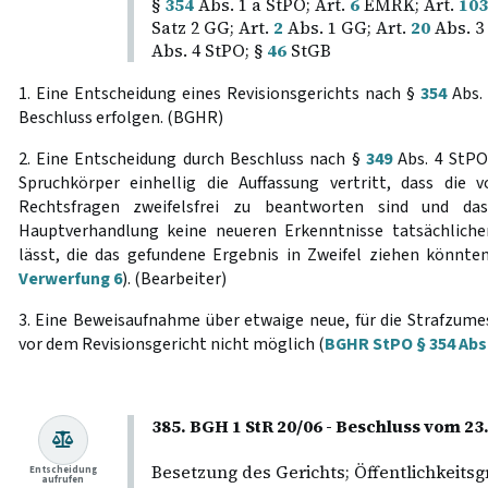
§
354
Abs. 1 a StPO; Art.
6
EMRK; Art.
103
Satz 2 GG; Art.
2
Abs. 1 GG; Art.
20
Abs. 3
Abs. 4 StPO; §
46
StGB
1. Eine Entscheidung eines Revisionsgerichts nach §
354
Abs. 
Beschluss erfolgen. (BGHR)
2. Eine Entscheidung durch Beschluss nach §
349
Abs. 4 StPO 
Spruchkörper einhellig die Auffassung vertritt, dass die 
Rechtsfragen zweifelsfrei zu beantworten sind und da
Hauptverhandlung keine neueren Erkenntnisse tatsächlicher
lässt, die das gefundene Ergebnis in Zweifel ziehen könnte
Verwerfung 6
). (Bearbeiter)
3. Eine Beweisaufnahme über etwaige neue, für die Strafzu
vor dem Revisionsgericht nicht möglich (
BGHR StPO § 354 Abs.
385. BGH 1 StR 20/06 - Beschluss vom 2
Besetzung des Gerichts; Öffentlichkeits
Entscheidung
aufrufen