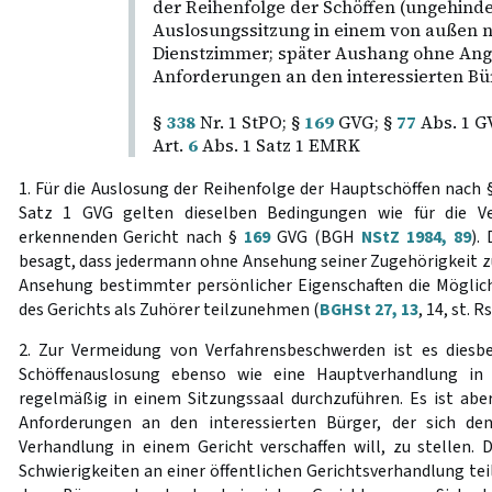
der Reihenfolge der Schöffen (ungehinde
Auslosungssitzung in einem von außen n
Dienstzimmer; später Aushang ohne Ang
Anforderungen an den interessierten Bür
§
338
Nr. 1 StPO; §
169
GVG; §
77
Abs. 1 G
Art.
6
Abs. 1 Satz 1 EMRK
1. Für die Auslosung der Reihenfolge der Hauptschöffen nach
Satz 1 GVG gelten dieselben Bedingungen wie für die Ver
erkennenden Gericht nach §
169
GVG (BGH
NStZ 1984, 89
).
besagt, dass jedermann ohne Ansehung seiner Zugehörigkeit
Ansehung bestimmter persönlicher Eigenschaften die Möglic
des Gerichts als Zuhörer teilzunehmen (
BGHSt 27, 13
, 14, st. Rs
2. Zur Vermeidung von Verfahrensbeschwerden ist es diesbe
Schöffenauslosung ebenso wie eine Hauptverhandlung in
regelmäßig in einem Sitzungssaal durchzuführen. Es ist abe
Anforderungen an den interessierten Bürger, der sich de
Verhandlung in einem Gericht verschaffen will, zu stellen. 
Schwierigkeiten an einer öffentlichen Gerichtsverhandlung te