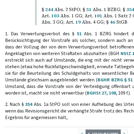
§
244
Abs. 2 StPO; §
51
Abs. 1 BZRG; §
35
Art.
103
Abs. 1 GG; Art.
101
Abs. 1 Satz 2 
Abs. 3 GG; Art.
19
Abs. 4 GG; §
46
StGB
1. Das Verwertungsverbot des §
51
Abs. 1 BZRG hindert de
Berücksichtigung der Vorstrafe als solcher, sondern auch an
dass der Vollzug der von dem Verwertungsverbot betroffenen 
Angeklagten von weiteren Straftaten abzuhalten (BGH
NStZ 1
erstreckt sich auch auf Umstände, die eng mit der nicht v
stehen (etwa hohe Rückfallgeschwindigkeit, erneute Tatbegeh
sie für die Beurteilung des Schuldgehalts von wesentlicher 
Umstände gleichsam ausgeblendet werden (
BGHR BZRG § 51 
Umstand, dass die Vorstrafe von der Verteidigung offenbar
worden ist, macht sie nicht verwertbar (
BGHSt 27, 108
, 109 f.).
2. Nach §
354
Abs. 1a StPO soll von einer Aufhebung des Urte
wenn das Revisionsgericht die verhängte Strafe trotz des Rech
Ergebnis für angemessen hält,