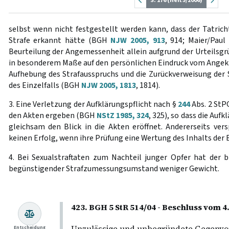
S. 176 (Heft 5/2006)
selbst wenn nicht festgestellt werden kann, dass der Tatrich
Strafe erkannt hätte (BGH
NJW 2005, 913
, 914; Maier/Paul
Beurteilung der Angemessenheit allein aufgrund der Urteilsgr
in besonderem Maße auf den persönlichen Eindruck vom Ange
Aufhebung des Strafausspruchs und die Zurückverweisung der S
des Einzelfalls (BGH
NJW 2005, 1813
, 1814).
3. Eine Verletzung der Aufklärungspflicht nach §
244
Abs. 2 StP
den Akten ergeben (BGH
NStZ 1985, 324
, 325), so dass die Au
gleichsam den Blick in die Akten eröffnet. Andererseits ver
keinen Erfolg, wenn ihre Prüfung eine Wertung des Inhalts der
4. Bei Sexualstraftaten zum Nachteil junger Opfer hat der b
begünstigender Strafzumessungsumstand weniger Gewicht.
423. BGH 5 StR 514/04 - Beschluss vom 4.
Unzulässige und unbegründete Gegenvors
Entscheidung