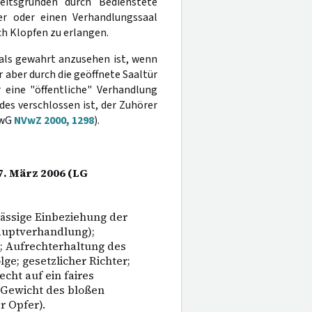
eitsgründen durch Bedienstete
er oder einen Verhandlungssaal
h Klopfen zu erlangen.
 als gewahrt anzusehen ist, wenn
 aber durch die geöffnete Saaltür
eine "öffentliche" Verhandlung
es verschlossen ist, der Zuhörer
rwG
NVwZ 2000, 1298
).
7. März 2006 (LG
lässige Einbeziehung der
auptverhandlung);
; Aufrechterhaltung des
e; gesetzlicher Richter;
cht auf ein faires
 Gewicht des bloßen
r Opfer).