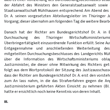
der Abfahrt des Ministers den Generalstaatsanwalt sowie 
Staatsanwaltschaft Mühlhausen entsprechend. Am Abend des 1
Dr. A. seinen vorgesetzten Abteilungsleiter im Thüringer 
Vorgang; dieser übernahm am folgenden Tag die weitere Bearb
Danach hat der Richter am Bundesgerichtshof Dr. A. in 
Durchsuchung des Thüringer Wirtschaftsministeriu
Überbringertätigkeit einzuordnende Funktion erfüllt. Seine Auf
Entgegennahme und anschließenden Weiterleitung des
mitgeteilten Durchsuchungsbeschlusses des Landgerichts Mü
über die Information des Wirtschaftsministeriums obl
Justizminister, die dieser ohne Mitwirkung des Richters get
folgt aus dem Wortprotokoll der Sitzung des Justizausschuss
dass der Richter am Bundesgerichtshof Dr. A. erst den vorste
zum An lass nahm, in die das Strafverfahren gegen die A
Justizministerium geführten Akten Einsicht zu nehmen (Bl.
hatte er ersichtlich noch keine Kenntnis von deren Inhalt.
III.