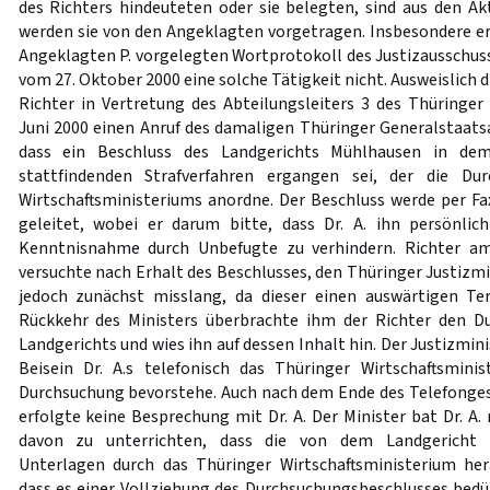
des Richters hindeuteten oder sie belegten, sind aus den Ak
werden sie von den Angeklagten vorgetragen. Insbesondere e
Angeklagten P. vorgelegten Wortprotokoll des Justizausschus
vom 27. Oktober 2000 eine solche Tätigkeit nicht. Ausweislich d
Richter in Vertretung des Abteilungsleiters 3 des Thüringer
Juni 2000 einen Anruf des damaligen Thüringer Generalstaatsa
dass ein Beschluss des Landgerichts Mühlhausen in de
stattfindenden Strafverfahren ergangen sei, der die Du
Wirtschaftsministeriums anordne. Der Beschluss werde per Fa
geleitet, wobei er darum bitte, dass Dr. A. ihn persönl
Kenntnisnahme durch Unbefugte zu verhindern. Richter am
versuchte nach Erhalt des Beschlusses, den Thüringer Justizmi
jedoch zunächst misslang, da dieser einen auswärtigen T
Rückkehr des Ministers überbrachte ihm der Richter den D
Landgerichts und wies ihn auf dessen Inhalt hin. Der Justizmin
Beisein Dr. A.s telefonisch das Thüringer Wirtschaftsmini
Durchsuchung bevorstehe. Auch nach dem Ende des Telefonges
erfolgte keine Besprechung mit Dr. A. Der Minister bat Dr. A. 
davon zu unterrichten, dass die von dem Landgericht
Unterlagen durch das Thüringer Wirtschaftsministerium h
dass es einer Vollziehung des Durchsuchungsbeschlusses bedürf