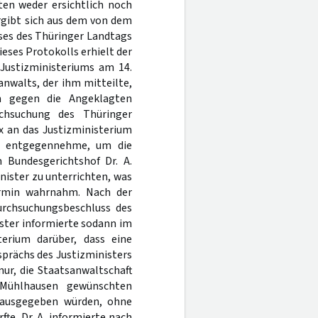
ten weder ersichtlich noch
rgibt sich aus dem von dem
ses des Thüringer Landtags
ieses Protokolls erhielt der
 Justizministeriums am 14.
nwalts, der ihm mitteilte,
m gegen die Angeklagten
rchsuchung des Thüringer
x an das Justizministerium
ich entgegennehme, um die
 Bundesgerichtshof Dr. A.
nister zu unterrichten, was
ermin wahrnahm. Nach der
urchsuchungsbeschluss des
ister informierte sodann im
sterium darüber, dass eine
prächs des Justizministers
nur, die Staatsanwaltschaft
 Mühlhausen gewünschten
erausgegeben würden, ohne
te. Dr. A. informierte nach