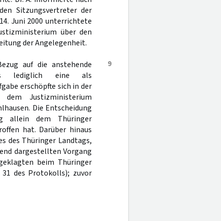
den Sitzungsvertreter der
4. Juni 2000 unterrichtete
Justizministerium über den
eitung der Angelegenheit.
9
Bezug auf die anstehende
ms lediglich eine als
gabe erschöpfte sich in der
 dem Justizministerium
hlhausen. Die Entscheidung
ag allein dem Thüringer
roffen hat. Darüber hinaus
es des Thüringer Landtags,
hend dargestellten Vorgang
ngeklagten beim Thüringer
 31 des Protokolls); zuvor