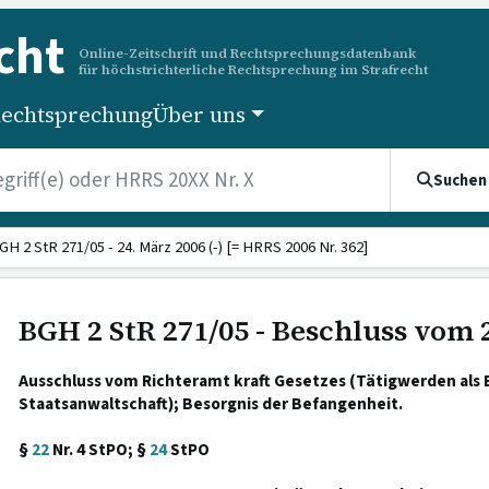
cht
Online-Zeitschrift und Rechtsprechungsdatenbank
für höchstrichterliche Rechtsprechung im Strafrecht
echtsprechung
Über uns
Suchen
GH 2 StR 271/05 - 24. März 2006 (-) [= HRRS 2006 Nr. 362]
BGH 2 StR 271/05 - Beschluss vom 
Ausschluss vom Richteramt kraft Gesetzes (Tätigwerden als
Staatsanwaltschaft); Besorgnis der Befangenheit.
§
22
Nr. 4 StPO; §
24
StPO