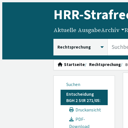
HRR
-Strafre
Aktuelle Ausgabe
Archiv
R
HRRS durchsuchen
Startseite
Rechtsprechung
B
Suchen
Entscheidung
BGH 2 StR 271/05:
Druckansicht
PDF-
Download