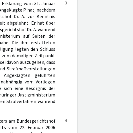
3
r Erklärung vom 31. Januar
Angeklagte P. hat, nachdem
tshof Dr. A. zur Kenntnis
eit abgelehnt. Er hat über
sgerichtshof Dr. A. während
nisterium auf Seiten der
habe. Die ihm erstatteten
iligung legten den Schluss
its zum damaligen Zeitpunkt
 sei davon auszugehen, dass
und Strafmaßvorstellungen
Angeklagten geführten
 Unabhängig vom Vorliegen
 sich eine Besorgnis der
hüringer Justizministerium
en Strafverfahren während
4
hters am Bundesgerichtshof
lts vom 22. Februar 2006