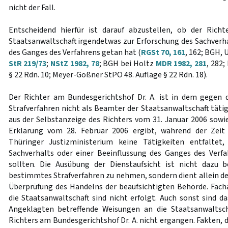
nicht der Fall.
Entscheidend hierfür ist darauf abzustellen, ob der Rich
Staatsanwaltschaft irgendetwas zur Erforschung des Sachverha
des Ganges des Verfahrens getan hat (
RGSt 70, 161
, 162; BGH, 
StR 219/73
;
NStZ 1982, 78
; BGH bei Holtz
MDR 1982, 281
, 282;
§ 22 Rdn. 10; Meyer-Goßner StPO 48. Auflage § 22 Rdn. 18).
Der Richter am Bundesgerichtshof Dr. A. ist in dem gegen 
Strafverfahren nicht als Beamter der Staatsanwaltschaft tätig
aus der Selbstanzeige des Richters vom 31. Januar 2006 sowie
Erklärung vom 28. Februar 2006 ergibt, während der Zeit
Thüringer Justizministerium keine Tätigkeiten entfaltet
Sachverhalts oder einer Beeinflussung des Ganges des Verf
sollten. Die Ausübung der Dienstaufsicht ist nicht dazu b
bestimmtes Strafverfahren zu nehmen, sondern dient allein de
Überprüfung des Handelns der beaufsichtigten Behörde. Fach
die Staatsanwaltschaft sind nicht erfolgt. Auch sonst sind d
Angeklagten betreffende Weisungen an die Staatsanwaltsch
Richters am Bundesgerichtshof Dr. A. nicht ergangen. Fakten, d