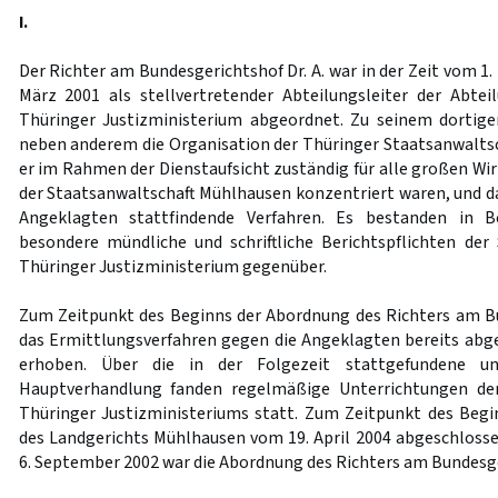
I.
Der Richter am Bundesgerichtshof Dr. A. war in der Zeit vom 1
März 2001 als stellvertretender Abteilungsleiter der Abtei
Thüringer Justizministerium abgeordnet. Zu seinem dortig
neben anderem die Organisation der Thüringer Staatsanwaltsc
er im Rahmen der Dienstaufsicht zuständig für alle großen Wirt
der Staatsanwaltschaft Mühlhausen konzentriert waren, und da
Angeklagten stattfindende Verfahren. Es bestanden in B
besondere mündliche und schriftliche Berichtspflichten de
Thüringer Justizministerium gegenüber.
Zum Zeitpunkt des Beginns der Abordnung des Richters am Bu
das Ermittlungsverfahren gegen die Angeklagten bereits abg
erhoben. Über die in der Folgezeit stattgefundene u
Hauptverhandlung fanden regelmäßige Unterrichtungen der
Thüringer Justizministeriums statt. Zum Zeitpunkt des Begin
des Landgerichts Mühlhausen vom 19. April 2004 abgeschlos
6. September 2002 war die Abordnung des Richters am Bundesger