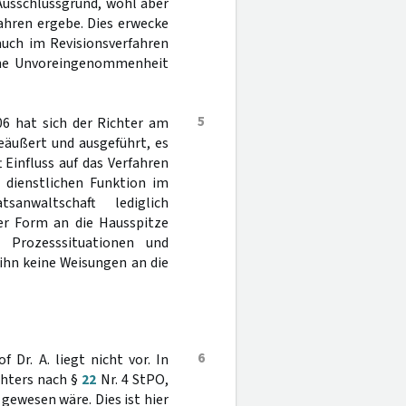
 Ausschlussgrund, wohl aber
ahren ergebe. Dies erwecke
auch im Revisionsverfahren
eine Unvoreingenommenheit
5
06 hat sich der Richter am
eäußert und ausgeführt, es
t Einfluss auf das Verfahren
dienstlichen Funktion im
anwaltschaft lediglich
er Form an die Hausspitze
 Prozesssituationen und
ihn keine Weisungen an die
6
Dr. A. liegt nicht vor. In
chters nach §
22
Nr. 4 StPO,
gewesen wäre. Dies ist hier