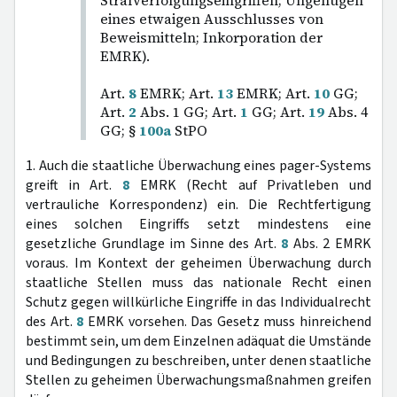
Strafverfolgungseingriffen; Ungenügen
eines etwaigen Ausschlusses von
Beweismitteln; Inkorporation der
EMRK).
Art.
8
EMRK; Art.
13
EMRK; Art.
10
GG;
Art.
2
Abs. 1 GG; Art.
1
GG; Art.
19
Abs. 4
GG; §
100a
StPO
1. Auch die staatliche Überwachung eines pager-Systems
greift in Art.
8
EMRK (Recht auf Privatleben und
vertrauliche Korrespondenz) ein. Die Rechtfertigung
eines solchen Eingriffs setzt mindestens eine
gesetzliche Grundlage im Sinne des Art.
8
Abs. 2 EMRK
voraus. Im Kontext der geheimen Überwachung durch
staatliche Stellen muss das nationale Recht einen
Schutz gegen willkürliche Eingriffe in das Individualrecht
des Art.
8
EMRK vorsehen. Das Gesetz muss hinreichend
bestimmt sein, um dem Einzelnen adäquat die Umstände
und Bedingungen zu beschreiben, unter denen staatliche
Stellen zu geheimen Überwachungsmaßnahmen greifen