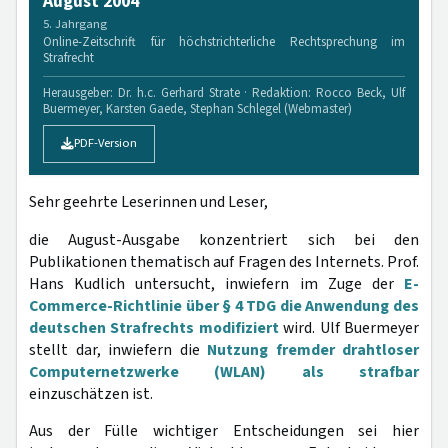
August 2004
5. Jahrgang
Online-Zeitschrift für höchstrichterliche Rechtsprechung im
Strafrecht
Herausgeber: Dr. h.c. Gerhard Strate · Redaktion: Rocco Beck, Ulf
Buermeyer, Karsten Gaede, Stephan Schlegel (Webmaster)
PDF-Version
Sehr geehrte Leserinnen und Leser,
die August-Ausgabe konzentriert sich bei den
Publikationen thematisch auf Fragen des Internets. Prof.
Hans Kudlich untersucht, inwiefern im Zuge der
E-
Commerce-Richtlinie über § 4 TDG die Anwendung des
deutschen Strafrechts modifiziert
wird. Ulf Buermeyer
stellt dar, inwiefern die
Nutzung fremder drahtloser
Computernetzwerke (WLAN) als strafbar
einzuschätzen ist.
Aus der Fülle wichtiger Entscheidungen sei hier