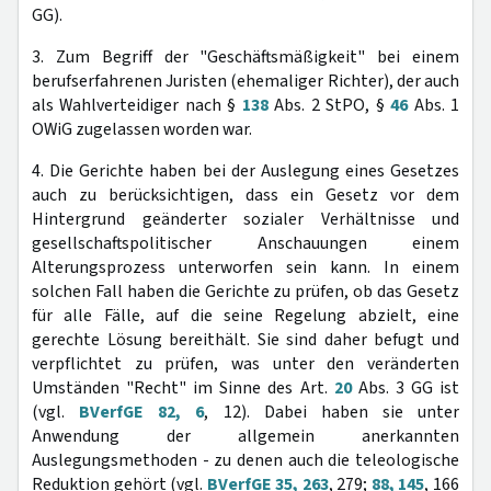
GG).
3. Zum Begriff der "Geschäftsmäßigkeit" bei einem
berufserfahrenen Juristen (ehemaliger Richter), der auch
als Wahlverteidiger nach §
138
Abs. 2 StPO, §
46
Abs. 1
OWiG zugelassen worden war.
4. Die Gerichte haben bei der Auslegung eines Gesetzes
auch zu berücksichtigen, dass ein Gesetz vor dem
Hintergrund geänderter sozialer Verhältnisse und
gesellschaftspolitischer Anschauungen einem
Alterungsprozess unterworfen sein kann. In einem
solchen Fall haben die Gerichte zu prüfen, ob das Gesetz
für alle Fälle, auf die seine Regelung abzielt, eine
gerechte Lösung bereithält. Sie sind daher befugt und
verpflichtet zu prüfen, was unter den veränderten
Umständen "Recht" im Sinne des Art.
20
Abs. 3 GG ist
(vgl.
BVerfGE 82, 6
, 12). Dabei haben sie unter
Anwendung der allgemein anerkannten
Auslegungsmethoden - zu denen auch die teleologische
Reduktion gehört (vgl.
BVerfGE 35, 263
, 279;
88, 145
, 166