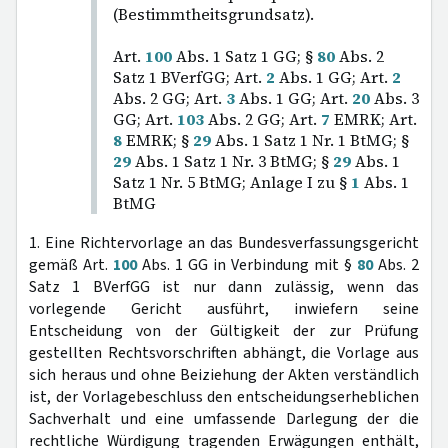
(Bestimmtheitsgrundsatz).
Art.
100
Abs. 1 Satz 1 GG; §
80
Abs. 2
Satz 1 BVerfGG; Art.
2
Abs. 1 GG; Art.
2
Abs. 2 GG; Art.
3
Abs. 1 GG; Art.
20
Abs. 3
GG; Art.
103
Abs. 2 GG; Art.
7
EMRK; Art.
8
EMRK; §
29
Abs. 1 Satz 1 Nr. 1 BtMG; §
29
Abs. 1 Satz 1 Nr. 3 BtMG; §
29
Abs. 1
Satz 1 Nr. 5 BtMG; Anlage I zu §
1
Abs. 1
BtMG
1. Eine Richtervorlage an das Bundesverfassungsgericht
gemäß Art.
100
Abs. 1 GG in Verbindung mit §
80
Abs. 2
Satz 1 BVerfGG ist nur dann zulässig, wenn das
vorlegende Gericht ausführt, inwiefern seine
Entscheidung von der Gültigkeit der zur Prüfung
gestellten Rechtsvorschriften abhängt, die Vorlage aus
sich heraus und ohne Beiziehung der Akten verständlich
ist, der Vorlagebeschluss den entscheidungserheblichen
Sachverhalt und eine umfassende Darlegung der die
rechtliche Würdigung tragenden Erwägungen enthält,