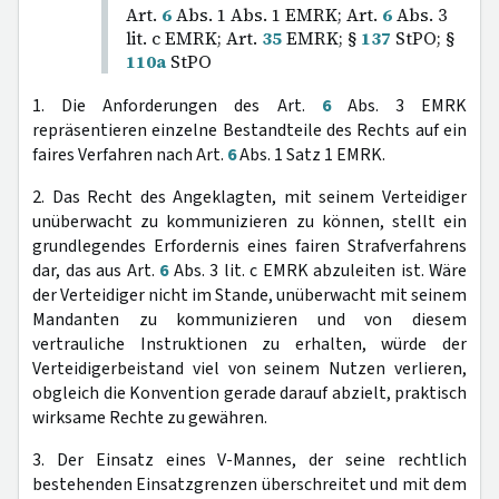
Art.
6
Abs. 1 Abs. 1 EMRK; Art.
6
Abs. 3
lit. c EMRK; Art.
35
EMRK; §
137
StPO; §
110a
StPO
1. Die Anforderungen des Art.
6
Abs. 3 EMRK
repräsentieren einzelne Bestandteile des Rechts auf ein
faires Verfahren nach Art.
6
Abs. 1 Satz 1 EMRK.
2. Das Recht des Angeklagten, mit seinem Verteidiger
unüberwacht zu kommunizieren zu können, stellt ein
grundlegendes Erfordernis eines fairen Strafverfahrens
dar, das aus Art.
6
Abs. 3 lit. c EMRK abzuleiten ist. Wäre
der Verteidiger nicht im Stande, unüberwacht mit seinem
Mandanten zu kommunizieren und von diesem
vertrauliche Instruktionen zu erhalten, würde der
Verteidigerbeistand viel von seinem Nutzen verlieren,
obgleich die Konvention gerade darauf abzielt, praktisch
wirksame Rechte zu gewähren.
3. Der Einsatz eines V-Mannes, der seine rechtlich
bestehenden Einsatzgrenzen überschreitet und mit dem