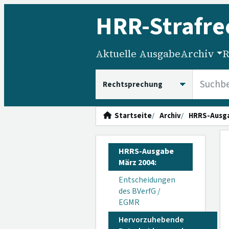
HRR
-Strafre
Aktuelle Ausgabe
Archiv
R
HRRS durchsuchen
Startseite
Archiv
HRRS-Ausg
HRRS-Ausgabe
März 2004:
Entscheidungen
des BVerfG /
EGMR
Hervorzuhebende