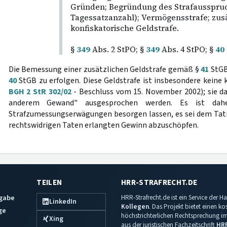
Gründen; Begründung des Strafausspruc
Tagessatzanzahl); Vermögensstrafe; zusä
konfiskatorische Geldstrafe.
§
349
Abs. 2 StPO; §
349
Abs. 4 StPO; §
40
Die Bemessung einer zusätzlichen Geldstrafe gemäß §
41
StGB
40
StGB zu erfolgen. Diese Geldstrafe ist insbesondere keine
BGH 2 StR 302/02
- Beschluss vom 15. November 2002); sie da
anderem Gewand" ausgesprochen werden. Es ist daher
Strafzumessungserwägungen besorgen lassen, es sei dem Tat
rechtswidrigen Taten erlangten Gewinn abzuschöpfen.
TEILEN
HRR-STRAFRECHT.DE
sgabe
HRR-Strafrecht.de ist ein Service der
LinkedIn
Kollegen
. Das Projekt bietet einen k
ge
höchstrichterlichen Rechtsprechung im 
Xing
aus der juristischen Fachzeitschrift
HR