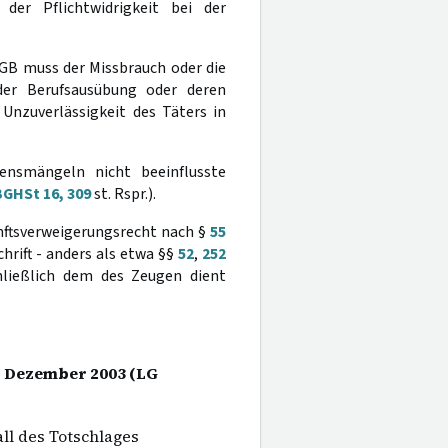
 der Pflichtwidrigkeit bei der
tGB muss der Missbrauch oder die
er Berufsausübung oder deren
nzuverlässigkeit des Täters in
lensmängeln nicht beeinflusste
BGHSt 16, 309
st. Rspr.).
unftsverweigerungsrecht nach §
55
hrift - anders als etwa §§
52
,
252
ließlich dem des Zeugen dient
3. Dezember 2003 (LG
ll des Totschlages