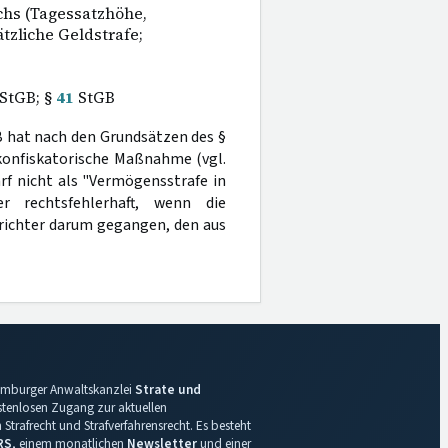
hs (Tagessatzhöhe,
tzliche Geldstrafe;
StGB; §
41
StGB
 hat nach den Grundsätzen des §
 konfiskatorische Maßnahme (vgl.
rf nicht als "Vermögensstrafe in
 rechtsfehlerhaft, wenn die
richter darum gegangen, den aus
 Hamburger Anwaltskanzlei
Strate und
ostenlosen Zugang zur aktuellen
Strafrecht und Strafverfahrensrecht. Es besteht
RS
, einem monatlichen
Newsletter
und einer