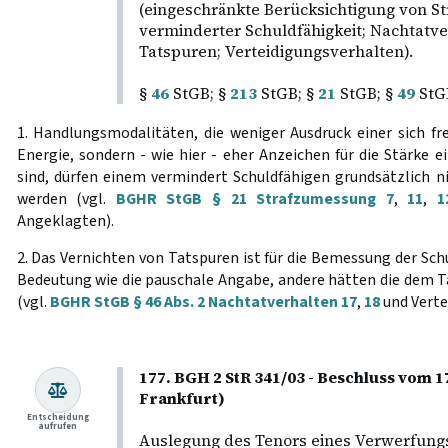
(eingeschränkte Berücksichtigung von S
verminderter Schuldfähigkeit; Nachtatve
Tatspuren; Verteidigungsverhalten).
§
46
StGB; §
213
StGB; §
21
StGB; §
49
StG
1. Handlungsmodalitäten, die weniger Ausdruck einer sich fr
Energie, sondern - wie hier - eher Anzeichen für die Stärke e
sind, dürfen einem vermindert Schuldfähigen grundsätzlich n
werden (vgl.
BGHR StGB § 21 Strafzumessung 7
,
11
,
1
Angeklagten).
2. Das Vernichten von Tatspuren ist für die Bemessung der S
Bedeutung wie die pauschale Angabe, andere hätten die dem 
(vgl.
BGHR StGB § 46 Abs. 2 Nachtatverhalten 17
,
18
und Verte
177. BGH 2 StR 341/03 - Beschluss vom 
Frankfurt)
Entscheidung
aufrufen
Auslegung des Tenors eines Verwerfung