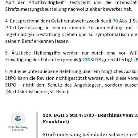
Maß der Pflichtwidrigkeit" feststellt und die Intensität
Strafzumessungsbeurteilung nachvollziehbar bewertet hat.
4. Entsprechend dem Gefahrenabwehrzweck des §
70
Abs. 1 S
Pflichtverletzung in einem inneren Zusammenhang mit d
regelmäßiger Gestaltung stehen und so symptomatisch die U
seinem Beruf erkennen lassen.
5. Ärztliche Heileingriffe werden nur durch eine von Wil
Einwilligung des Patienten gemäß §
228
StGB gerechtfertigt (
6. Auf eine unterbliebene Belehrung über ein mögliches Ausk
StPO kann die Revision nicht gestützt werden, weil diese Vorsc
StPO - nicht dem Schutz des Angeklagten, sondern aussch
(Rechtskreistheorie, st. Rspr.).
229. BGH 5 StR 473/03 - Beschluss vom 
Frankfurt)
Entscheidung
aufrufen
Strafzumessung bei minder schwerem Fa