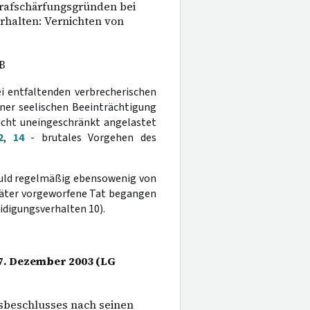
trafschärfungsgründen bei
rhalten: Vernichten von
B
ei entfaltenden verbrecherischen
iner seelischen Beeinträchtigung
icht uneingeschränkt angelastet
2
,
14
- brutales Vorgehen des
chuld regelmäßig ebensowenig von
Täter vorgeworfene Tat begangen
idigungsverhalten 10).
17. Dezember 2003 (LG
sbeschlusses nach seinen