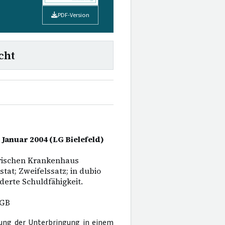
PDF-Version
cht
 Januar 2004 (LG Bielefeld)
rischen Krankenhaus
tat; Zweifelssatz; in dubio
erte Schuldfähigkeit.
GB
ng der Unterbringung in einem