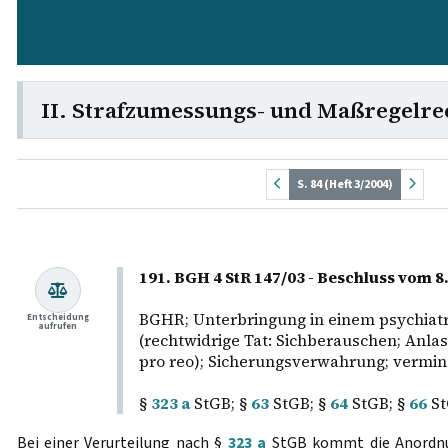
II. Strafzumessungs- und Maßregelre
S. 84 (Heft 3/2004)
191. BGH 4 StR 147/03 - Beschluss vom 8.
BGHR; Unterbringung in einem psychiat
Entscheidung
aufrufen
(rechtwidrige Tat: Sichberauschen; Anlass
pro reo); Sicherungsverwahrung; vermind
§
323 a
StGB; §
63
StGB; §
64
StGB; §
66
St
Bei einer Verurteilung nach §
323 a
StGB kommt die Anordnu