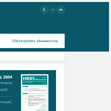
A-
A+
Newsletter abonnieren
z 2004
 Jahrgang
recht
ermeyer,