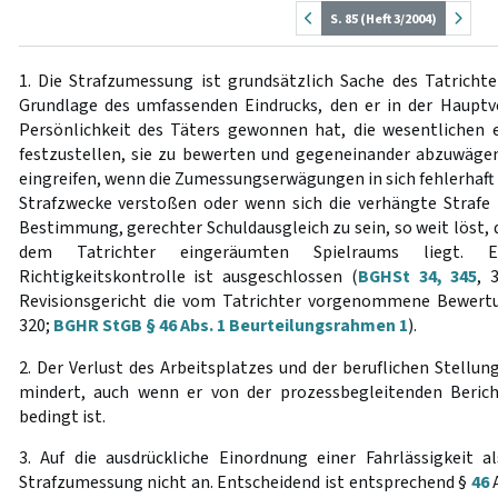
S. 85 (Heft 3/2004)
1. Die Strafzumessung ist grundsätzlich Sache des Tatrichter
Grundlage des umfassenden Eindrucks, den er in der Hauptv
Persönlichkeit des Täters gewonnen hat, die wesentlichen
festzustellen, sie zu bewerten und gegeneinander abzuwägen
eingreifen, wenn die Zumessungserwägungen in sich fehlerhaft 
Strafzwecke verstoßen oder wenn sich die verhängte Strafe
Bestimmung, gerechter Schuldausgleich zu sein, so weit löst, 
dem Tatrichter eingeräumten Spielraums liegt. 
Richtigkeitskontrolle ist ausgeschlossen (
BGHSt 34, 345
, 
Revisionsgericht die vom Tatrichter vorgenommene Bewer
320;
BGHR StGB § 46 Abs. 1 Beurteilungsrahmen 1
).
2. Der Verlust des Arbeitsplatzes und der beruflichen Stellun
mindert, auch wenn er von der prozessbegleitenden Beric
bedingt ist.
3. Auf die ausdrückliche Einordnung einer Fahrlässigkeit 
Strafzumessung nicht an. Entscheidend ist entsprechend §
46
A