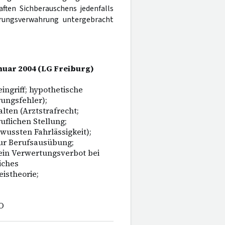
ften Sichberauschens jedenfalls
erungsverwahrung untergebracht
Januar 2004 (LG Freiburg)
ingriff; hypothetische
rungsfehler);
lten (Arztstrafrecht;
uflichen Stellung;
wussten Fahrlässigkeit);
ur Berufsausübung;
ein Verwertungsverbot bei
iches
istheorie;
O