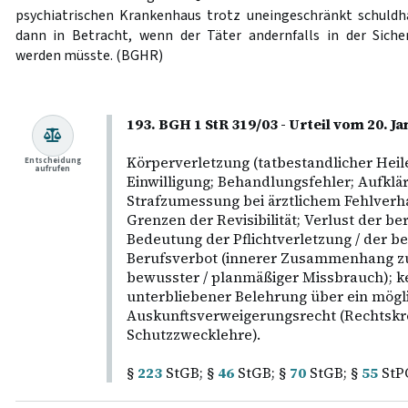
psychiatrischen Krankenhaus trotz uneingeschränkt schuldha
dann in Betracht, wenn der Täter andernfalls in der Sich
werden müsste. (BGHR)
193. BGH 1 StR 319/03 - Urteil vom 20. 
Körperverletzung (tatbestandlicher Heile
Entscheidung
aufrufen
Einwilligung; Behandlungsfehler; Aufklä
Strafzumessung bei ärztlichem Fehlverha
Grenzen der Revisibilität; Verlust der ber
Bedeutung der Pflichtverletzung / der be
Berufsverbot (innerer Zusammenhang z
bewusster / planmäßiger Missbrauch); k
unterbliebener Belehrung über ein mögl
Auskunftsverweigerungsrecht (Rechtskre
Schutzzwecklehre).
§
223
StGB; §
46
StGB; §
70
StGB; §
55
StP