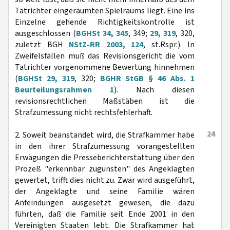
Tatrichter eingeräumten Spielraums liegt. Eine ins
Einzelne gehende Richtigkeitskontrolle ist
ausgeschlossen (
BGHSt 34, 345
, 349;
29, 319
, 320,
zuletzt BGH
NStZ-RR 2003, 124
, st.Rspr.). In
Zweifelsfällen muß das Revisionsgericht die vom
Tatrichter vorgenommene Bewertung hinnehmen
(
BGHSt 29, 319
, 320;
BGHR StGB § 46 Abs. 1
Beurteilungsrahmen 1
). Nach diesen
revisionsrechtlichen Maßstäben ist die
Strafzumessung nicht rechtsfehlerhaft.
24
2. Soweit beanstandet wird, die Strafkammer habe
in den ihrer Strafzumessung vorangestellten
Erwägungen die Presseberichterstattung über den
Prozeß "erkennbar zugunsten" des Angeklagten
gewertet, trifft dies nicht zu. Zwar wird ausgeführt,
der Angeklagte und seine Familie wären
Anfeindungen ausgesetzt gewesen, die dazu
führten, daß die Familie seit Ende 2001 in den
Vereinigten Staaten lebt. Die Strafkammer hat