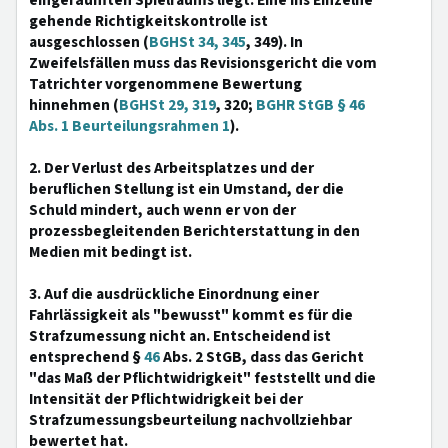
eingeräumten Spielraums liegt. Eine ins Einzelne
gehende Richtigkeitskontrolle ist
ausgeschlossen (
BGHSt 34, 345
, 349). In
Zweifelsfällen muss das Revisionsgericht die vom
Tatrichter vorgenommene Bewertung
hinnehmen (
BGHSt 29, 319
, 320;
BGHR StGB § 46
Abs. 1 Beurteilungsrahmen 1
).
2. Der Verlust des Arbeitsplatzes und der
beruflichen Stellung ist ein Umstand, der die
Schuld mindert, auch wenn er von der
prozessbegleitenden Berichterstattung in den
Medien mit bedingt ist.
3. Auf die ausdrückliche Einordnung einer
Fahrlässigkeit als "bewusst" kommt es für die
Strafzumessung nicht an. Entscheidend ist
entsprechend §
46
Abs. 2 StGB, dass das Gericht
"das Maß der Pflichtwidrigkeit" feststellt und die
Intensität der Pflichtwidrigkeit bei der
Strafzumessungsbeurteilung nachvollziehbar
bewertet hat.