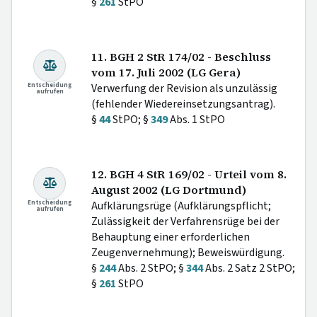
§
261
StPO
11. BGH 2 StR 174/02 - Beschluss
vom 17. Juli 2002 (LG Gera)
Entscheidung
Verwerfung der Revision als unzulässig
aufrufen
(fehlender Wiedereinsetzungsantrag).
§
44
StPO; §
349
Abs. 1 StPO
12. BGH 4 StR 169/02 - Urteil vom 8.
August 2002 (LG Dortmund)
Entscheidung
Aufklärungsrüge (Aufklärungspflicht;
aufrufen
Zulässigkeit der Verfahrensrüge bei der
Behauptung einer erforderlichen
Zeugenvernehmung); Beweiswürdigung.
§
244
Abs. 2 StPO; §
344
Abs. 2 Satz 2 StPO;
§
261
StPO