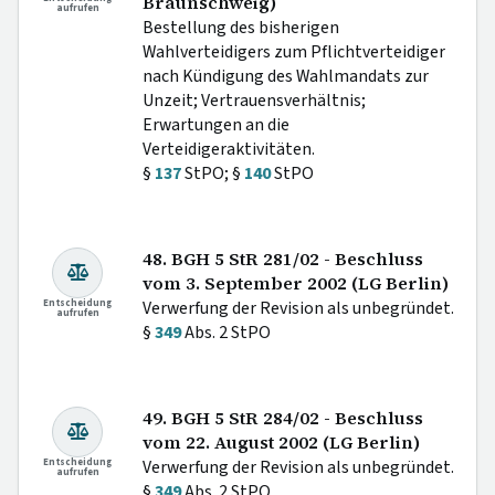
Braunschweig)
aufrufen
Bestellung des bisherigen
Wahlverteidigers zum Pflichtverteidiger
nach Kündigung des Wahlmandats zur
Unzeit; Vertrauensverhältnis;
Erwartungen an die
Verteidigeraktivitäten.
§
137
StPO; §
140
StPO
48. BGH 5 StR 281/02 - Beschluss
vom 3. September 2002 (LG Berlin)
Entscheidung
Verwerfung der Revision als unbegründet.
aufrufen
§
349
Abs. 2 StPO
49. BGH 5 StR 284/02 - Beschluss
vom 22. August 2002 (LG Berlin)
Entscheidung
Verwerfung der Revision als unbegründet.
aufrufen
§
349
Abs. 2 StPO