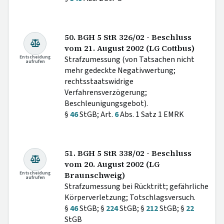
50. BGH 5 StR 326/02 - Beschluss
vom 21. August 2002 (LG Cottbus)
Entscheidung
Strafzumessung (von Tatsachen nicht
aufrufen
mehr gedeckte Negativwertung;
rechtsstaatswidrige
Verfahrensverzögerung;
Beschleunigungsgebot).
§
46
StGB; Art.
6
Abs. 1 Satz 1 EMRK
51. BGH 5 StR 338/02 - Beschluss
vom 20. August 2002 (LG
Entscheidung
Braunschweig)
aufrufen
Strafzumessung bei Rücktritt; gefährliche
Körperverletzung; Totschlagsversuch.
§
46
StGB; §
224
StGB; §
212
StGB; §
22
StGB