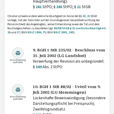
Hauptverhandlung).
§
261
StPO; §
265
StPO; §
21
StGB
Ob eine schwere andere seelische Abartigkeit im Sinne der §§
20
,
21
StGB
vorliegt, hat der Tatrichter auf der Grundlage einer Gesamtbetrachtung der
Persönlichkeit des Angeklagten, seiner Entwicklung sowie der Tat und dem
Nachtatgeschehen zu beurteilen (vgl.
BGHR StGB § 21 seelische Abartigkeit
26
und
37
; BGH
NStZ 1994, 75
; BGH
NStZ 2001, 243
).
9. BGH 1 StR 235/02 - Beschluss vom
31. Juli 2002 (LG Landshut)
Entscheidung
Verwerfung der Revision als unbegründet.
aufrufen
§
349
Abs. 2 StPO
10. BGH 1 StR 88/02 - Urteil vom 9.
Juli 2002 (LG Memmingen)
Entscheidung
Lückenhafte Beweiswürdigung (besondere
aufrufen
Darstellungspflicht bei Freispruch);
Zweifelsgrundsatz.