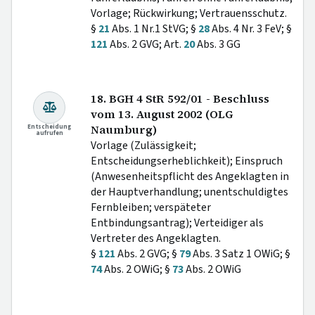
Vorlage; Rückwirkung; Vertrauensschutz.
§
21
Abs. 1 Nr.1 StVG; §
28
Abs. 4 Nr. 3 FeV; §
121
Abs. 2 GVG; Art.
20
Abs. 3 GG
18. BGH 4 StR 592/01 - Beschluss
vom 13. August 2002 (OLG
Entscheidung
Naumburg)
aufrufen
Vorlage (Zulässigkeit;
Entscheidungserheblichkeit); Einspruch
(Anwesenheitspflicht des Angeklagten in
der Hauptverhandlung; unentschuldigtes
Fernbleiben; verspäteter
Entbindungsantrag); Verteidiger als
Vertreter des Angeklagten.
§
121
Abs. 2 GVG; §
79
Abs. 3 Satz 1 OWiG; §
74
Abs. 2 OWiG; §
73
Abs. 2 OWiG