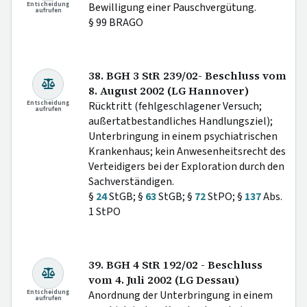
Entscheidung
Bewilligung einer Pauschvergütung.
aufrufen
§ 99 BRAGO
38. BGH 3 StR 239/02- Beschluss vom
8. August 2002 (LG Hannover)
Entscheidung
Rücktritt (fehlgeschlagener Versuch;
aufrufen
außertatbestandliches Handlungsziel);
Unterbringung in einem psychiatrischen
Krankenhaus; kein Anwesenheitsrecht des
Verteidigers bei der Exploration durch den
Sachverständigen.
§
24
StGB; §
63
StGB; §
72
StPO; §
137
Abs.
1 StPO
39. BGH 4 StR 192/02 - Beschluss
vom 4. Juli 2002 (LG Dessau)
Entscheidung
Anordnung der Unterbringung in einem
aufrufen