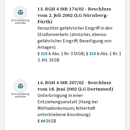
13. BGH 4 StR 174/02 - Beschluss
vom 2. Juli 2002 (LG Nürnberg-
Entscheidung
Fürth)
aufrufen
Versuchter gefährlicher Eingriff in den
Straßenverkehr (ähnlicher, ebenso
gefährlicher Eingriff; Beseitigung von
Anlagen).
§
315 b
Abs. 1 Nr. 3 StGB; §
315 b
Abs. 1 Nr. 1
3. Alt. StGB
14. BGH 4 StR 207/02 - Beschluss
vom 18. Juni 2002 (LG Dortmund)
Entscheidung
Unterbringung in einer
aufrufen
Entziehungsanstalt (Hang bei
Methadonkonsum; fehlerhaft
unterbliebene Anordnung).
§
64
StGB