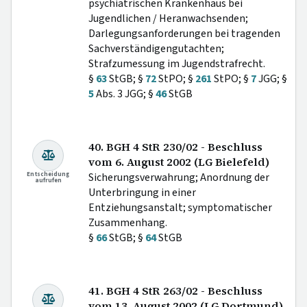
psychiatrischen Krankenhaus bei
Jugendlichen / Heranwachsenden;
Darlegungsanforderungen bei tragenden
Sachverständigengutachten;
Strafzumessung im Jugendstrafrecht.
§
63
StGB; §
72
StPO; §
261
StPO; §
7
JGG; §
5
Abs. 3 JGG; §
46
StGB
40. BGH 4 StR 230/02 - Beschluss
vom 6. August 2002 (LG Bielefeld)
Entscheidung
Sicherungsverwahrung; Anordnung der
aufrufen
Unterbringung in einer
Entziehungsanstalt; symptomatischer
Zusammenhang.
§
66
StGB; §
64
StGB
41. BGH 4 StR 263/02 - Beschluss
vom 13. August 2002 (LG Dortmund)