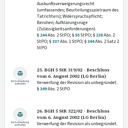
Auskunftsverweigerungsrecht
(umfassendes; Beurteilungsspielraum des
Tatrichters); Widerspruchspflicht;
Beruhen; Aufklärungsrüge
(Zulässigkeitsanforderungen).
§
244
Abs. 2 StPO; §
55
StPO; §
238
Abs. 2
StPO; §
337
Abs. 1 StPO; §
344
Abs. 2 Satz 2
StPO
25. BGH 5 StR 319/02 - Beschluss
vom 6. August 2002 (LG Berlin)
Entscheidung
Verwerfung der Revision als unbegründet.
aufrufen
§
349
Abs. 2 StPO
26. BGH 5 StR 322/02 - Beschluss
vom 6. August 2002 (LG Berlin)
Entscheidung
Verwerfung der Revision als unbegründet.
aufrufen