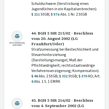
Schuldschwere (Verstrickung eines
Jugendlichen in ein Kapitalverbrechen).
§
211
StGB; §
57a
Abs. 1 Nr. 2 StGB
44. BGH 5 StR 215/02 - Beschluss
vom 20. August 2002 (LG
Entscheidung
Frankfurt/Oder)
aufrufen
Strafzumessung bei Bestechlichkeit und
Steuerhinterziehung
(Darstellungsmangel; Maß der
Pflichtwidrigkeit; rechtsstaatswidrige
Verfahrensverzögerung; Kompensation).
§
46
Abs. 2 StGB; §
332
StGB; §
370
AO; Art.
6
Abs. 1 S. 1 EMRK
45. BGH 5 StR 216/02 - Beschluss
vom 4. September 2002 (LG