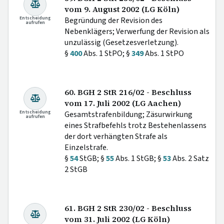
vom 9. August 2002 (LG Köln)
Entscheidung
Begründung der Revision des
aufrufen
Nebenklägers; Verwerfung der Revision als
unzulässig (Gesetzesverletzung).
§
400
Abs. 1 StPO; §
349
Abs. 1 StPO
60. BGH 2 StR 216/02 - Beschluss
vom 17. Juli 2002 (LG Aachen)
Entscheidung
Gesamtstrafenbildung; Zäsurwirkung
aufrufen
eines Strafbefehls trotz Bestehenlassens
der dort verhängten Strafe als
Einzelstrafe.
§
54
StGB; §
55
Abs. 1 StGB; §
53
Abs. 2 Satz
2 StGB
61. BGH 2 StR 230/02 - Beschluss
vom 31. Juli 2002 (LG Köln)