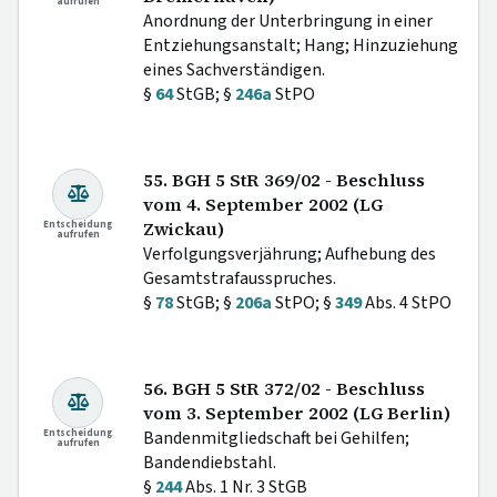
aufrufen
Anordnung der Unterbringung in einer
Entziehungsanstalt; Hang; Hinzuziehung
eines Sachverständigen.
§
64
StGB; §
246a
StPO
55. BGH 5 StR 369/02 - Beschluss
vom 4. September 2002 (LG
Entscheidung
Zwickau)
aufrufen
Verfolgungsverjährung; Aufhebung des
Gesamtstrafausspruches.
§
78
StGB; §
206a
StPO; §
349
Abs. 4 StPO
56. BGH 5 StR 372/02 - Beschluss
vom 3. September 2002 (LG Berlin)
Entscheidung
Bandenmitgliedschaft bei Gehilfen;
aufrufen
Bandendiebstahl.
§
244
Abs. 1 Nr. 3 StGB