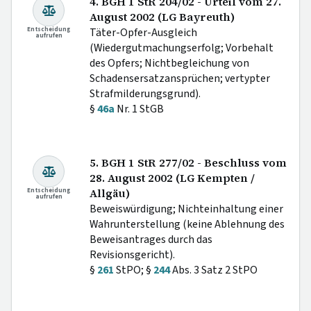
4. BGH 1 StR 204/02 - Urteil vom 27.
August 2002 (LG Bayreuth)
Entscheidung
Täter-Opfer-Ausgleich
aufrufen
(Wiedergutmachungserfolg; Vorbehalt
des Opfers; Nichtbegleichung von
Schadensersatzansprüchen; vertypter
Strafmilderungsgrund).
§
46a
Nr. 1 StGB
5. BGH 1 StR 277/02 - Beschluss vom
28. August 2002 (LG Kempten /
Entscheidung
Allgäu)
aufrufen
Beweiswürdigung; Nichteinhaltung einer
Wahrunterstellung (keine Ablehnung des
Beweisantrages durch das
Revisionsgericht).
§
261
StPO; §
244
Abs. 3 Satz 2 StPO