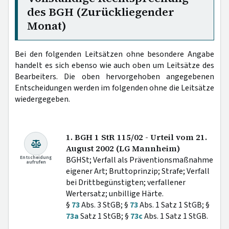
des BGH (Zurückliegender
Monat)
Bei den folgenden Leitsätzen ohne besondere Angabe
handelt es sich ebenso wie auch oben um Leitsätze des
Bearbeiters. Die oben hervorgehoben angegebenen
Entscheidungen werden im folgenden ohne die Leitsätze
wiedergegeben.
1. BGH 1 StR 115/02 - Urteil vom 21.
August 2002 (LG Mannheim)
Entscheidung
BGHSt; Verfall als Präventionsmaßnahme
aufrufen
eigener Art; Bruttoprinzip; Strafe; Verfall
bei Drittbegünstigten; verfallener
Wertersatz; unbillige Härte.
§
73
Abs. 3 StGB; §
73
Abs. 1 Satz 1 StGB; §
73a
Satz 1 StGB; §
73c
Abs. 1 Satz 1 StGB.