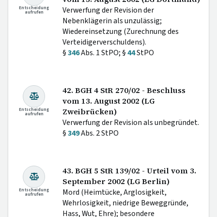
Entscheidung
Verwerfung der Revision der
aufrufen
Nebenklägerin als unzulässig;
Wiedereinsetzung (Zurechnung des
Verteidigerverschuldens).
§
346
Abs. 1 StPO; §
44
StPO
42. BGH 4 StR 270/02 - Beschluss
vom 13. August 2002 (LG
Entscheidung
Zweibrücken)
aufrufen
Verwerfung der Revision als unbegründet.
§
349
Abs. 2 StPO
43. BGH 5 StR 139/02 - Urteil vom 3.
September 2002 (LG Berlin)
Entscheidung
Mord (Heimtücke, Arglosigkeit,
aufrufen
Wehrlosigkeit, niedrige Beweggründe,
Hass, Wut, Ehre); besondere