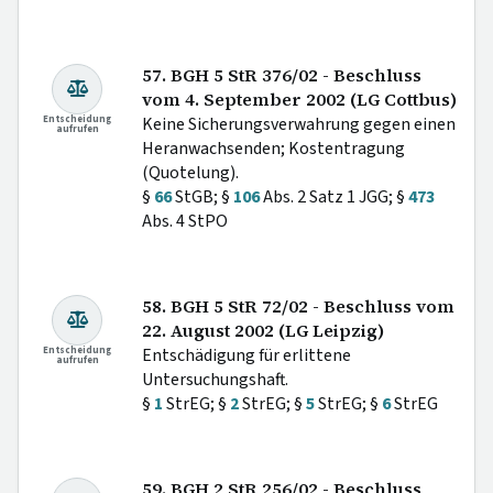
57. BGH 5 StR 376/02 - Beschluss
vom 4. September 2002 (LG Cottbus)
Entscheidung
Keine Sicherungsverwahrung gegen einen
aufrufen
Heranwachsenden; Kostentragung
(Quotelung).
§
66
StGB; §
106
Abs. 2 Satz 1 JGG; §
473
Abs. 4 StPO
58. BGH 5 StR 72/02 - Beschluss vom
22. August 2002 (LG Leipzig)
Entscheidung
Entschädigung für erlittene
aufrufen
Untersuchungshaft.
§
1
StrEG; §
2
StrEG; §
5
StrEG; §
6
StrEG
59. BGH 2 StR 256/02 - Beschluss