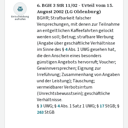
6. BGH 3 StR 11/02 - Urteil vom 15.
August 2002 (LG Oldenburg)
Entscheidung
BGHR; Strafbarkeit falscher
aufrufen
Versprechungen, mit denen zur Teilnahme
an entgeltlichen Kaffeefahrten gelockt
werden soll; Betrug; strafbare Werbung
(Angabe über geschäftliche Verhältnisse
im Sinne des §
4
Abs. 1 UWG gesehen hat,
die den Anschein eines besonders
günstigen Angebots hervorruft; Voucher;
Gewinnversprechen; Eignung zur
Irreführung; Zusammenhang von Angaben
und der Leistung); Täuschung;
vermeidbarer Verbotsirrtum
(Unrechtsbewusstsein); geschäftliche
Verhältnisse.
§
3
UWG; §
4
Abs. 1 Satz 1 UWG; §
17
StGB; §
263
StGB