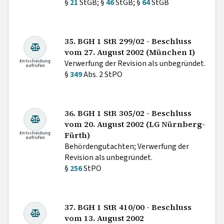
§
21
StGB; §
46
StGB; §
64
StGB
35. BGH 1 StR 299/02 - Beschluss
vom 27. August 2002 (München I)
Entscheidung
Verwerfung der Revision als unbegründet.
aufrufen
§
349
Abs. 2 StPO
36. BGH 1 StR 305/02 - Beschluss
vom 20. August 2002 (LG Nürnberg-
Entscheidung
Fürth)
aufrufen
Behördengutachten; Verwerfung der
Revision als unbegründet.
§
256
StPO
37. BGH 1 StR 410/00 - Beschluss
vom 13. August 2002