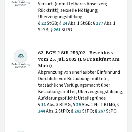
Entscheidung
Versuch (unmittelbares Ansetzen;
aufrufen
Rücktritt); sexuelle Nötigung;
Überzeugungsbildung.
§
22
StGB; §
24
Abs. 1 StGB; §
177
Abs. 1
StGB; §
261
StPO
62. BGH 2 StR 259/02 - Beschluss
vom 25. Juli 2002 (LG Frankfurt am
Entscheidung
Main)
aufrufen
Abgrenzung von unerlaubter Einfuhr und
Durchfuhr von Betäubungsmitteln;
tatsächliche Verfügungsmacht über
Betäubungsmittel; Überzeugungsbildung;
Aufklärungspflicht; Urteilsgründe.
§
11
Abs. 3 BtMG; §
29
Abs. 1 Nr. 1 BtMG; §
244
Abs. 2 StPO; §
261
StPO; §
267
StPO