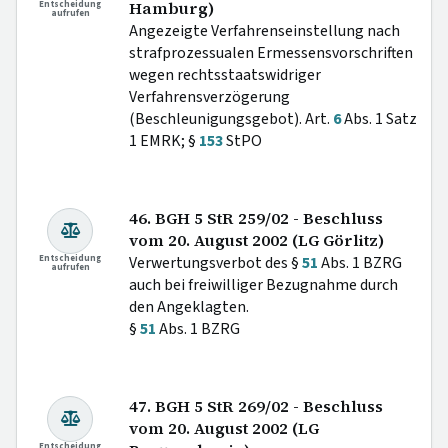
Entscheidung
Hamburg)
aufrufen
Angezeigte Verfahrenseinstellung nach
strafprozessualen Ermessensvorschriften
wegen rechtsstaatswidriger
Verfahrensverzögerung
(Beschleunigungsgebot). Art.
6
Abs. 1 Satz
1 EMRK; §
153
StPO
46. BGH 5 StR 259/02 - Beschluss
vom 20. August 2002 (LG Görlitz)
Entscheidung
Verwertungsverbot des §
51
Abs. 1 BZRG
aufrufen
auch bei freiwilliger Bezugnahme durch
den Angeklagten.
§
51
Abs. 1 BZRG
47. BGH 5 StR 269/02 - Beschluss
vom 20. August 2002 (LG
Entscheidung