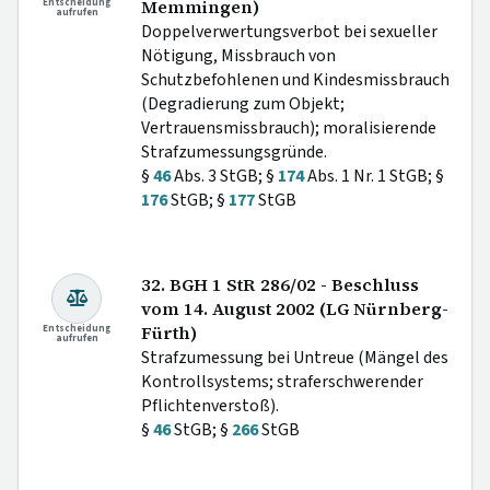
Entscheidung
Memmingen)
aufrufen
Doppelverwertungsverbot bei sexueller
Nötigung, Missbrauch von
Schutzbefohlenen und Kindesmissbrauch
(Degradierung zum Objekt;
Vertrauensmissbrauch); moralisierende
Strafzumessungsgründe.
§
46
Abs. 3 StGB; §
174
Abs. 1 Nr. 1 StGB; §
176
StGB; §
177
StGB
32. BGH 1 StR 286/02 - Beschluss
vom 14. August 2002 (LG Nürnberg-
Entscheidung
Fürth)
aufrufen
Strafzumessung bei Untreue (Mängel des
Kontrollsystems; straferschwerender
Pflichtenverstoß).
§
46
StGB; §
266
StGB