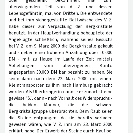
oder geschenkt bekommen, mal zum
überwiegenden Teil von V. Z. und dessen
Lebensgefährtin, mal von Dritten. Die entwendete
und bei ihm sichergestellte Bettwäsche des V. Z.
habe dieser zur Verpackung der Bergkristalle
benutzt. In der Hauptverhandlung behauptete der
Angeklagte schließlich, während seines Besuchs
bei V. Z. am 9. März 2000 die Bergkristalle gekauft
und - neben einer früheren Anzahlung über 10.000
DM - mit zu Hause im Laufe der Zeit mittels
Abhebungen vom überzogenen Konto
angesparten 30.000 DM bar bezahlt zu haben. Sie
seien dann nach dem 22. März 2000 mit einem
Kleintransporter zu ihm nach Hamburg gebracht
worden. Als Überbringerin nannte er zunächst eine
gewisse "S.", dann - nach Vorhalt des Widerspruchs -
die beiden Männer, die die schwere
Bergkristallgruppe überbrachten. Dem Raub seien
die Steine entgangen, da sie bereits verladen
gewesen wären, wie V. Z. ihm am 23. März 2000
erklärt habe. Der Erwerb der Steine durch Kauf bei