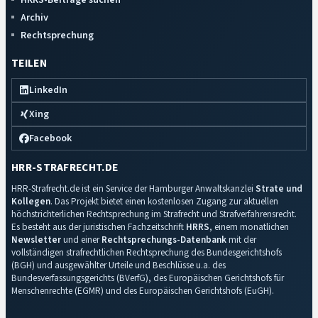
Archiv
Rechtsprechung
TEILEN
LinkedIn
Xing
Facebook
HRR-STRAFRECHT.DE
HRR-Strafrecht.de ist ein Service der Hamburger Anwaltskanzlei
Strate und
Kollegen
. Das Projekt bietet einen kostenlosen Zugang zur aktuellen
höchstrichterlichen Rechtsprechung im Strafrecht und Strafverfahrensrecht.
Es besteht aus der juristischen Fachzeitschrift
HRRS
, einem monatlichen
Newsletter
und einer
Rechtsprechungs-Datenbank
mit der
vollständigen strafrechtlichen Rechtsprechung des Bundesgerichtshofs
(BGH) und ausgewählter Urteile und Beschlüsse u.a. des
Bundesverfassungsgerichts (BVerfG), des Europäischen Gerichtshofs für
Menschenrechte (EGMR) und des Europäischen Gerichtshofs (EuGH).