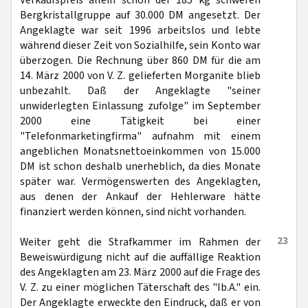
Verkaufspreis allein schon der 185 kg schweren
Bergkristallgruppe auf 30.000 DM angesetzt. Der
Angeklagte war seit 1996 arbeitslos und lebte
während dieser Zeit von Sozialhilfe, sein Konto war
überzogen. Die Rechnung über 860 DM für die am
14. März 2000 von V. Z. gelieferten Morganite blieb
unbezahlt. Daß der Angeklagte "seiner
unwiderlegten Einlassung zufolge" im September
2000 eine Tätigkeit bei einer
"Telefonmarketingfirma" aufnahm mit einem
angeblichen Monatsnettoeinkommen von 15.000
DM ist schon deshalb unerheblich, da dies Monate
später war. Vermögenswerten des Angeklagten,
aus denen der Ankauf der Hehlerware hätte
finanziert werden können, sind nicht vorhanden.
23
Weiter geht die Strafkammer im Rahmen der
Beweiswürdigung nicht auf die auffällige Reaktion
des Angeklagten am 23. März 2000 auf die Frage des
V. Z. zu einer möglichen Täterschaft des "Ib.A." ein.
Der Angeklagte erweckte den Eindruck, daß er von