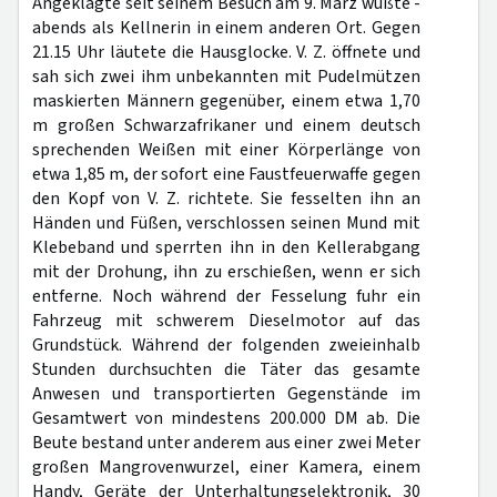
Angeklagte seit seinem Besuch am 9. März wußte -
abends als Kellnerin in einem anderen Ort. Gegen
21.15 Uhr läutete die Hausglocke. V. Z. öffnete und
sah sich zwei ihm unbekannten mit Pudelmützen
maskierten Männern gegenüber, einem etwa 1,70
m großen Schwarzafrikaner und einem deutsch
sprechenden Weißen mit einer Körperlänge von
etwa 1,85 m, der sofort eine Faustfeuerwaffe gegen
den Kopf von V. Z. richtete. Sie fesselten ihn an
Händen und Füßen, verschlossen seinen Mund mit
Klebeband und sperrten ihn in den Kellerabgang
mit der Drohung, ihn zu erschießen, wenn er sich
entferne. Noch während der Fesselung fuhr ein
Fahrzeug mit schwerem Dieselmotor auf das
Grundstück. Während der folgenden zweieinhalb
Stunden durchsuchten die Täter das gesamte
Anwesen und transportierten Gegenstände im
Gesamtwert von mindestens 200.000 DM ab. Die
Beute bestand unter anderem aus einer zwei Meter
großen Mangrovenwurzel, einer Kamera, einem
Handy, Geräte der Unterhaltungselektronik, 30