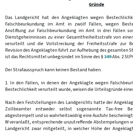
Gründe
Das Landgericht hat den Angeklagten wegen Bestechlichke
Falschbeurkundung im Amt in zwölf Fällen, wegen Beste
Anstiftung zur Falschbeurkundung im Amt in drei Fällen s
Dienstgeheimnisses zu einer Gesamtfreiheitsstrafe von ein
verurteilt und die Vollstreckung der Freiheitsstrafe zur 
Revision des Angeklagten führt zur Aufhebung des gesamten St
ist das Rechtsmittel unbegründet im Sinne des §
349
Abs. 2 StP
Der Strafausspruch kann keinen Bestand haben.
1. In den Fällen, in denen der Angeklagte wegen Falschbeu
Bestechlichkeit verurteilt wurde, weisen die Urteilsgründe ein
Nach den Feststellungen des Landgerichts hatte der Angeklagt
Zollbeamter entweder selbst sogenannte Tax-free Beg
abgestempelt und so wahrheitswidrig eine Ausfuhr bescheinig
W veranlaßt, entsprechende unzutreffende Abstempelungen v
Landgericht zwar mitgeteilt, in welcher Höhe der Angeklagt