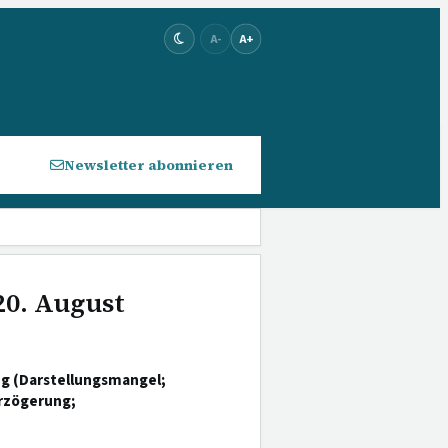
A-
A+
Newsletter abonnieren
20. August
g (Darstellungsmangel;
erzögerung;