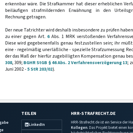
erkennbar wäre. Die Strafkammer hat dieser erheblichen Verf
beiläufigen strafmildernden Erwähnung in den Urteilsg
Rechnung getragen.
Der neue Tatrichter wird deshalb insbesondere zu prüfen haben,
zu einer gegen Art.
6
Abs. 1 MRK verstoßenden Verfahrensv
Diese wird gegebenenfalls genau festzustellen sein; ihr müß
eine - regelmäßig unerläßliche - spezielle Strafzumessung Re
der das Maß der hierfür zugebilligten Kompensation genau bes
308
, 309;
BGHR StGB § 46 Abs. 2 Verfahrensverzögerung 13
; 
Juni 2002 -
5 StR 203/02
).
TEILEN
HRR-STRAFRECHT.DE
sgabe
HRR-Strafrecht.de ist ein Service der
LinkedIn
Kollegen
. Das Projekt bietet einen k
ge
höchstrichterlichen Rechtsprechung im 