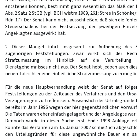
entstehen können, bestimmt ganz wesentlich das Maß der P
Abs. 2 Satz 2 StGB (vgl. BGH wistra 1989, 261; Stree in Schönke/
Rdn. 17). Der Senat kann nicht ausschließen, daß sich die feh
Steuerschadens bei der Festsetzung der jeweiligen Einze
Angeklagten ausgewirkt hat.
2. Dieser Mangel führt insgesamt zur Aufhebung des S
zugehörigen Feststellungen. Zwar wirkt sich der Recht
Strafzumessung im Hinblick auf die Verurteilung
Dienstgeheimnisses nicht aus. Der Senat hebt jedoch auch die
neuen Tatrichter eine einheitliche Strafzumessung zu ermögli
Für die neue Hauptverhandlung weist der Senat auf folge
Feststellungen zu der Zeitdauer des Verfahrens und den Ursa
Verzögerungen zu treffen sein. Ausweislich der Urteilsgründe
bereits im Jahr 1996 wegen der hier gegenständlichen Vorwürfe
Die Taten waren eher einfach gelagert und der Angeklagte war
Dennoch wurde in dieser Sache erst Ende 1998 Anklage er
konnte das Verfahren am 15. Januar 2002 schließlich abgeschl
den Urteilsgründen für diese ungewöhnliche Dauer ein sa