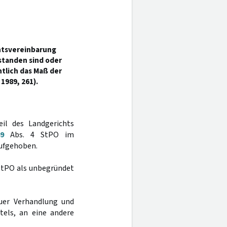
htsvereinbarung
standen sind oder
lich das Maß der
 1989, 261).
eil des Landgerichts
49
Abs. 4 StPO im
aufgehoben.
StPO als unbegründet
uer Verhandlung und
tels, an eine andere