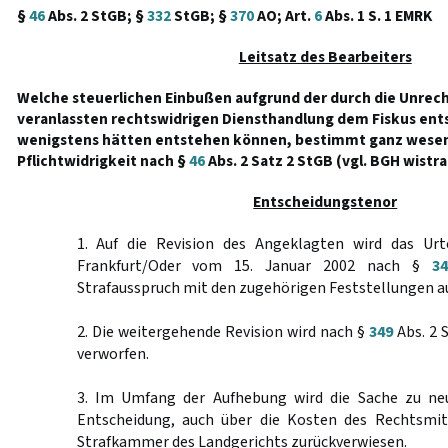
§
46
Abs. 2 StGB; §
332
StGB; §
370
AO; Art.
6
Abs. 1 S. 1 EMRK
Leitsatz des Bearbeiters
Welche steuerlichen Einbußen aufgrund der durch die Unrec
veranlassten rechtswidrigen Diensthandlung dem Fiskus ent
wenigstens hätten entstehen können, bestimmt ganz wesent
Pflichtwidrigkeit nach §
46
Abs. 2 Satz 2 StGB (vgl. BGH wistra
Entscheidungstenor
1. Auf die Revision des Angeklagten wird das Urt
Frankfurt/Oder vom 15. Januar 2002 nach §
3
Strafausspruch mit den zugehörigen Feststellungen 
2. Die weitergehende Revision wird nach §
349
Abs. 2 
verworfen.
3. Im Umfang der Aufhebung wird die Sache zu ne
Entscheidung, auch über die Kosten des Rechtsmit
Strafkammer des Landgerichts zurückverwiesen.