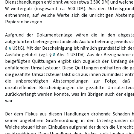
Diensthandlungen entlohnt wurde (etwa 3.500 DM) und welche
W weitergab (insgesamt ca. 500 DM). Aus den Urteilsgründ
entnehmen, auf welche Werte sich die unrichtigen Abstemp
Papieren bezogen.
Aufgrund der Dokumentenlage wären die in den abgeste
aufgeführten Liefergegenstände als Ausfuhrlieferung jeweils st
§
6
UStG). Mit der Bescheinigung ist nämlich grundsätzlich d
Ausfuhr geführt (vgl. §
8
Abs. 1 UStDV). Aus der Bezugnahme de
beigefügten Quittungen ergibt sich zugleich der Umfang de
anfallenden Umsatzsteuer. Diese Quittungen enthalten die 
die gezahlte Umsatzsteuer läßt sich aus ihnen zumindest en
die unberechtigten Abstempelungen zur Folge, daß a
unzutreffenden Bescheinigungen die gezahlte Umsatzsteue
zurückverlangt werden konnte, was im übrigen auch der eige
war.
Der dem Fiskus aus diesen Handlungen drohende Schaden hä
seiner ungefähren Größenordnung in den Urteilsgründen d
Welche steuerlichen Einbußen aufgrund der durch die Unrech
rechtswidrigen Diensthandlung dem Fiskus entstanden sin