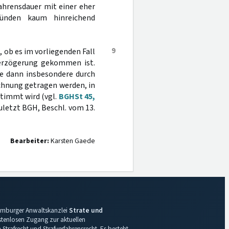
ahrensdauer mit einer eher
ründen kaum hinreichend
9
 ob es im vorliegenden Fall
erzögerung gekommen ist.
te dann insbesondere durch
chnung getragen werden, in
timmt wird (vgl.
BGHSt 45,
zuletzt BGH, Beschl. vom 13.
Bearbeiter:
Karsten Gaede
 Hamburger Anwaltskanzlei
Strate und
ostenlosen Zugang zur aktuellen
Strafrecht und Strafverfahrensrecht. Es besteht