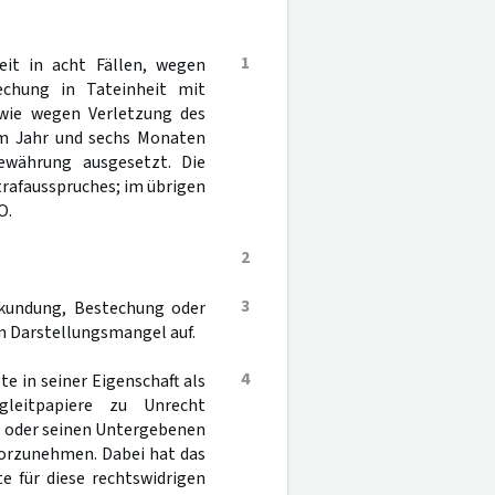
1
it in acht Fällen, wegen
chung in Tateinheit mit
owie wegen Verletzung des
em Jahr und sechs Monaten
Bewährung ausgesetzt. Die
rafausspruches; im übrigen
O.
2
3
rkundung, Bestechung oder
en Darstellungsmangel auf.
4
e in seiner Eigenschaft als
leitpapiere zu Unrecht
t oder seinen Untergebenen
orzunehmen. Dabei hat das
e für diese rechtswidrigen