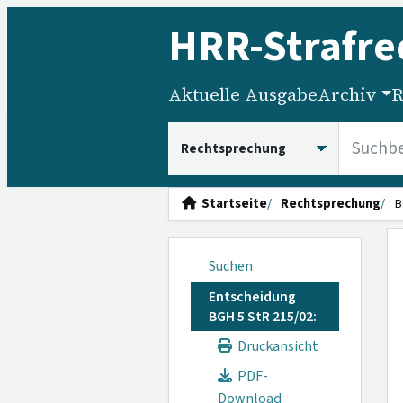
HRR
-Strafre
Aktuelle Ausgabe
Archiv
R
HRRS durchsuchen
Startseite
Rechtsprechung
B
Suchen
Entscheidung
BGH 5 StR 215/02:
Druckansicht
PDF-
Download