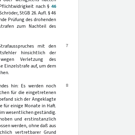
flichtwidrigkeit nach §
46
Schröder, StGB 26. Aufl. § 46
lende Prüfung des drohenden
lstrafen zum Nachteil des
7
trafausspruches mit den
sfehler hinsichtlich der
 wegen Verletzung des
se Einzelstrafe auf, um dem
chen.
8
ndes hin: Es werden noch
chen für die eingetretenen
 befand sich der Angeklagte
 für einige Monate in Haft.
 im wesentlichen geständig.
hoben und erstinstanzlich
ossen werden, ohne daß aus
chlich vertretbarer Grund