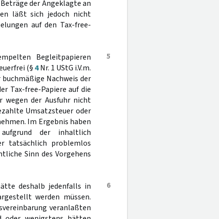
 Beträge der Angeklagte an
en läßt sich jedoch nicht
elungen auf den Tax-free-
5
mpelten Begleitpapieren
euerfrei (§
4
Nr. 1 UStG i.V.m.
er buchmäßige Nachweis der
r Tax-free-Papiere auf die
r wegen der Ausfuhr nicht
gezahlte Umsatzsteuer oder
tnehmen. Im Ergebnis haben
ufgrund der inhaltlich
r tatsächlich problemlos
ntliche Sinn des Vorgehens
6
tte deshalb jedenfalls in
argestellt werden müssen.
tsvereinbarung veranlaßten
d oder wenigstens hätten