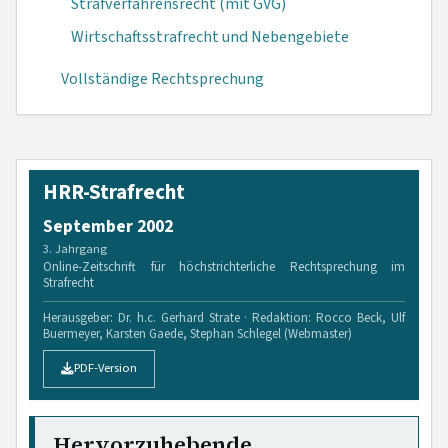
Strafverfahrensrecht (mit GVG)
Wirtschaftsstrafrecht und Nebengebiete
Vollständige Rechtsprechung
HRR-Strafrecht
September 2002
3. Jahrgang
Online-Zeitschrift für höchstrichterliche Rechtsprechung im
Strafrecht
Herausgeber: Dr. h.c. Gerhard Strate · Redaktion: Rocco Beck, Ulf
Buermeyer, Karsten Gaede, Stephan Schlegel (Webmaster)
PDF-Version
Hervorzuhebende