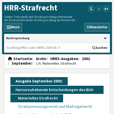
HRR
-Strafrecht
A-
A+
Online-Zeitschrift und Rechtsprechungsdatenbank
für höchstrichterliche Rechtsprechung im Strafrecht
Menü
Newsletter
HRRS durchsuchen
Suchen
Startseite
Archiv
HRRS-Ausgaben
2002
September
I./II. Materielles Strafrecht
Ausgabe September 2002:
Hervorzuhebende Entscheidungen des BGH
Materielles Strafrecht
Strafzumessungsrecht und Maßregelrecht