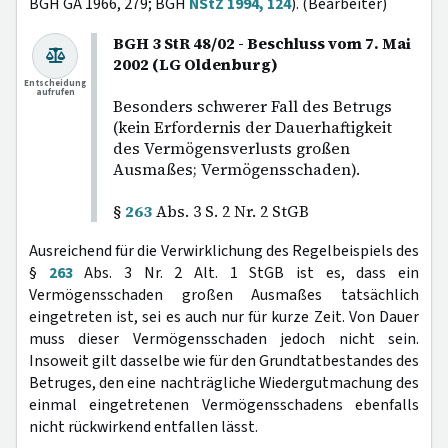
BGH GA 1966, 279; BGH
NStZ 1994, 124
). (Bearbeiter)
BGH 3 StR 48/02 - Beschluss vom 7. Mai
2002 (LG Oldenburg)
Entscheidung
aufrufen
Besonders schwerer Fall des Betrugs
(kein Erfordernis der Dauerhaftigkeit
des Vermögensverlusts großen
Ausmaßes; Vermögensschaden).
§
263
Abs. 3 S. 2 Nr. 2 StGB
Ausreichend für die Verwirklichung des Regelbeispiels des
§
263
Abs. 3 Nr. 2 Alt. 1 StGB ist es, dass ein
Vermögensschaden großen Ausmaßes tatsächlich
eingetreten ist, sei es auch nur für kurze Zeit. Von Dauer
muss dieser Vermögensschaden jedoch nicht sein.
Insoweit gilt dasselbe wie für den Grundtatbestandes des
Betruges, den eine nachträgliche Wiedergutmachung des
einmal eingetretenen Vermögensschadens ebenfalls
nicht rückwirkend entfallen lässt.