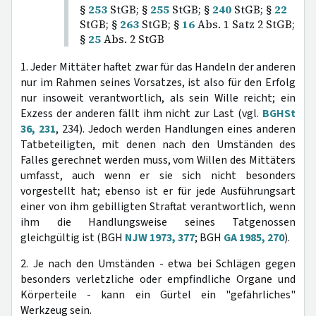
§
253
StGB; §
255
StGB; §
240
StGB; §
22
StGB; §
263
StGB; §
16
Abs. 1 Satz 2 StGB;
§
25
Abs. 2 StGB
1. Jeder Mittäter haftet zwar für das Handeln der anderen
nur im Rahmen seines Vorsatzes, ist also für den Erfolg
nur insoweit verantwortlich, als sein Wille reicht; ein
Exzess der anderen fällt ihm nicht zur Last (vgl.
BGHSt
36, 231
, 234). Jedoch werden Handlungen eines anderen
Tatbeteiligten, mit denen nach den Umständen des
Falles gerechnet werden muss, vom Willen des Mittäters
umfasst, auch wenn er sie sich nicht besonders
vorgestellt hat; ebenso ist er für jede Ausführungsart
einer von ihm gebilligten Straftat verantwortlich, wenn
ihm die Handlungsweise seines Tatgenossen
gleichgültig ist (BGH
NJW 1973, 377
; BGH
GA 1985, 270
).
2. Je nach den Umständen - etwa bei Schlägen gegen
besonders verletzliche oder empfindliche Organe und
Körperteile - kann ein Gürtel ein "gefährliches"
Werkzeug sein.