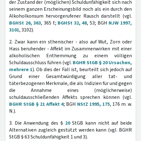
der Zustand der (möglichen) Schuldunfähigkeit sich nach
seinem ganzen Erscheinungsbild noch als ein durch den
Alkoholkonsum hervorgerufener Rausch darstellt (vgl.
BGHSt 26, 363
, 365 f.;
BGHSt 32, 48
, 53; BGH
NJW 1997,
3101
, 3102).
2. Zwar kann ein sthenischer - also auf Wut, Zorn oder
Hass beruhender - Affekt im Zusammenwirken mit einer
alkoholischen Enthemmung zu einem völligen
Schuldausschluss führen (vgl.
BGHR StGB § 20 Ursachen,
mehrere 1
). Ob dies der Fall ist, beurteilt sich jedoch auf
Grund einer Gesamtwürdigung aller tat- und
täterbezogenen Merkmale, die als Indizien für und gegen
die Annahme eines (möglicherweise)
schuldausschließenden Affekts sprechen können (vgl.
BGHR StGB § 21 Affekt 4
; BGH
NStZ 1995, 175
, 176 m. w.
N.).
3. Die Anwendung des §
20
StGB kann nicht auf beide
Alternativen zugleich gestützt werden kann (vgl. BGHR
StGB § 63 Schuldunfähigkeit 1 und 3).