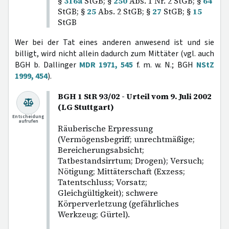
§
316a
StGB; §
250
Abs. 1 Nr. 2 StGB; §
64
StGB; §
25
Abs. 2 StGB; §
27
StGB; §
15
StGB
Wer bei der Tat eines anderen anwesend ist und sie
billigt, wird nicht allein dadurch zum Mittäter (vgl. auch
BGH b. Dallinger
MDR 1971, 545
f. m. w. N.; BGH
NStZ
1999, 454
).
BGH 1 StR 93/02 - Urteil vom 9. Juli 2002
(LG Stuttgart)
Entscheidung
aufrufen
Räuberische Erpressung
(Vermögensbegriff; unrechtmäßige;
Bereicherungsabsicht;
Tatbestandsirrtum; Drogen); Versuch;
Nötigung; Mittäterschaft (Exzess;
Tatentschluss; Vorsatz;
Gleichgültigkeit); schwere
Körperverletzung (gefährliches
Werkzeug; Gürtel).