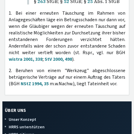
§
263
StGB; §
52
StGB; §
25
Abs. 1 StGB
1. Bei einer erneuten Täuschung im Rahmen von
Anlagegeschäften läge ein Betrugsschaden nur dann vor,
wenn die Gläubiger wegen der erneuten Täuschung auf
realistische Möglichkeiten zur Durchsetzung ihrer bisher
entstandenen Forderungen verzichtet hätten.
Andernfalls wäre der schon zuvor entstandene Schaden
nicht weiter vertieft worden (st. Rspr., vgl. nur BGH
wistra 2001, 338
;
StV 2000, 498
).
2. Beruhen von einem "Werkzeug" abgeschlossene
betrügerische Verträge auf nur einem Auftrag des Täters
(BGH
NStZ 1994, 35
m.w.Nachw.), liegt Tateinheit vor.
ÜBER UNS
Unser Konzept
HRRS unterstützen