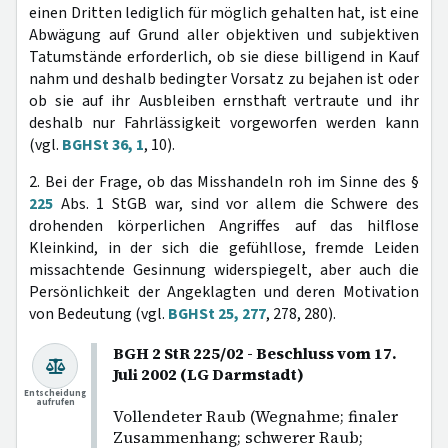
einen Dritten lediglich für möglich gehalten hat, ist eine
Abwägung auf Grund aller objektiven und subjektiven
Tatumstände erforderlich, ob sie diese billigend in Kauf
nahm und deshalb bedingter Vorsatz zu bejahen ist oder
ob sie auf ihr Ausbleiben ernsthaft vertraute und ihr
deshalb nur Fahrlässigkeit vorgeworfen werden kann
(vgl.
BGHSt 36, 1
, 10).
2. Bei der Frage, ob das Misshandeln roh im Sinne des §
225
Abs. 1 StGB war, sind vor allem die Schwere des
drohenden körperlichen Angriffes auf das hilflose
Kleinkind, in der sich die gefühllose, fremde Leiden
missachtende Gesinnung widerspiegelt, aber auch die
Persönlichkeit der Angeklagten und deren Motivation
von Bedeutung (vgl.
BGHSt 25, 277
, 278, 280).
BGH 2 StR 225/02 - Beschluss vom 17.
Juli 2002 (LG Darmstadt)
Entscheidung
aufrufen
Vollendeter Raub (Wegnahme; finaler
Zusammenhang; schwerer Raub;