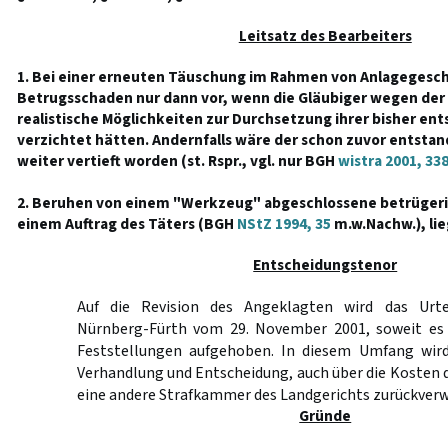
Leitsatz des Bearbeiters
1. Bei einer erneuten Täuschung im Rahmen von Anlagegesch
Betrugsschaden nur dann vor, wenn die Gläubiger wegen der
realistische Möglichkeiten zur Durchsetzung ihrer bisher e
verzichtet hätten. Andernfalls wäre der schon zuvor entsta
weiter vertieft worden (st. Rspr., vgl. nur BGH
wistra 2001, 33
2. Beruhen von einem "Werkzeug" abgeschlossene betrügeri
einem Auftrag des Täters (BGH
NStZ 1994, 35
m.w.Nachw.), lie
Entscheidungstenor
Auf die Revision des Angeklagten wird das Urte
Nürnberg-Fürth vom 29. November 2001, soweit es i
Feststellungen aufgehoben. In diesem Umfang wird
Verhandlung und Entscheidung, auch über die Kosten 
eine andere Strafkammer des Landgerichts zurückverw
Gründe