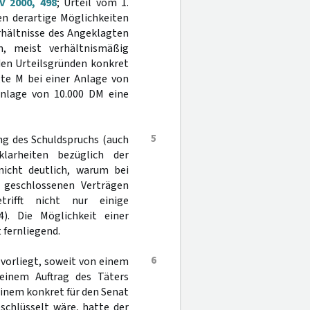
V 2000, 498
; Urteil vom 1.
en derartige Möglichkeiten
rhältnisse des Angeklagten
, meist verhältnismäßig
den Urteilsgründen konkret
igte M bei einer Anlage von
Anlage von 10.000 DM eine
5
ung des Schuldspruchs (auch
larheiten bezüglich der
nicht deutlich, warum bei
geschlossenen Verträgen
trifft nicht nur einige
4). Die Möglichkeit einer
 fernliegend.
6
vorliegt, soweit von einem
einem Auftrag des Täters
 einem konkret für den Senat
schlüsselt wäre, hatte der