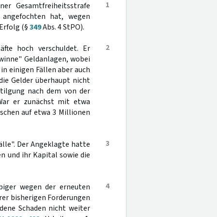
1
er Gesamtfreiheitsstrafe
ht angefochten hat, wegen
Erfolg (§
349
Abs. 4 StPO).
2
fte hoch verschuldet. Er
ewinne" Geldanlagen, wobei
 in einigen Fällen aber auch
 die Gelder überhaupt nicht
ntilgung nach dem von der
 War er zunächst mit etwa
ischen auf etwa 3 Millionen
3
älle". Der Angeklagte hatte
n und ihr Kapital sowie die
4
ubiger wegen der erneuten
hrer bisherigen Forderungen
ndene Schaden nicht weiter