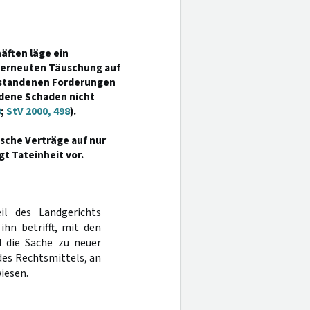
äften läge ein
 erneuten Täuschung auf
ntstandenen Forderungen
ndene Schaden nicht
8
;
StV 2000, 498
).
sche Verträge auf nur
gt Tateinheit vor.
il des Landgerichts
hn betrifft, mit den
 die Sache zu neuer
des Rechtsmittels, an
iesen.