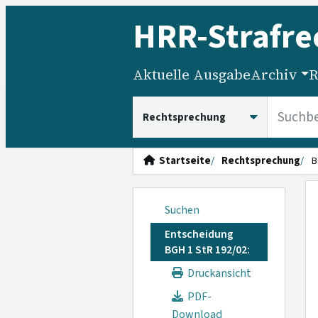
HRR
-Strafre
Aktuelle Ausgabe
Archiv
R
HRRS durchsuchen
Startseite
Rechtsprechung
B
Suchen
Entscheidung
BGH 1 StR 192/02:
Druckansicht
PDF-
Download