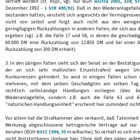
vertieft worden (st. Rspr., vgl. nur BGH
wistra 2001, 338
;
St
Dezember 1992 -
1 StR 695/92
). Daß in den Wiederanlagefäll
bestanden hätten, versteht sich angesichts der Vermögensve
nicht von selbst und folgt auch nicht aus den wenigen
geringfügigen Rückzahlungen in anderen Fallen, die sich aus 
ergeben (vgl. z.B. die Fälle 17 und 58, in denen die geschäd
60.000 DM eine Rückzahlung von 12.850 DM und bei einer 
Rückzahlung von 300 DM erhielt).
3. In den übrigen Fällen sieht sich der Senat an der Bestätig
der an sich sehr maßvollen Einzelstrafen) wegen Unk
Konkurrenzen gehindert. So wird in einigen Fällen schon 
mehreren, mit dem selben Geschädigten am selben Tag 
rechtlich selbständige Handlungen vorliegen (dies be
Wiederanlagefälle, sondern z.B. auch die Fälle 63 und 6
"natürlichen Handlungseinheit" erscheint hier zumindest nicht
Vor allem hat die Strafkammer aber verkannt, daß Tateinheit 
Werkzeug abgeschlossene betrügerische Verträge auf nur 
beruhen (BGH
NStZ 1994, 35
m.w.Nachw.). So verhält es sich in
nicht feststellbaren Umfang hier. Ohne daß dies näher aufge