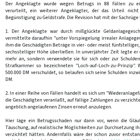
Der Angeklagte wurde wegen Betrugs in 88 Fällen zu ein
verurteilt, ein weiterer Angeklagter, der das Urteil nic
Begünstigung zu Geldstrafe. Die Revision hat mit der Sachrüge 
1. Der Angeklagte war durch mißglückte Geldanlagegeschä
vermittelte daraufhin "unter Vorspiegelung irrealer Anlageg
ihm die Geschädigten Beträge in vier- oder meist fünfstelliger,
sechsstelliger Höhe überließen. In unverjährter Zeit legte er
mehr an, sondern verwendete sie für sich oder zur Schulde
Strafkammer so bezeichneten "Loch-auf-Loch-zu-Prinzip".
500.000 DM verschuldet, so belaufen sich seine Schulden inzw
DM.
2. In einer Reihe von Fällen handelt es sich um "Wiederanlagef
die Geschädigten veranlaßt, auf fällige Zahlungen zu verzichte
angeblich angelaufenen Zinsen erneut anzulegen.
Hier läge ein Betrugsschaden nur dann vor, wenn die Glä
Täuschung, auf realistische Möglichkeiten zur Durchsetzung i
verzichtet hätten. Andernfalls wäre der schon zuvor entsta