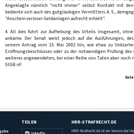
Angeklagte nämlich "nicht immer" selbst Kontakt mit den
bediente sich auch des gutgläubigen Vermittlers A. S., demge
"Anschein seriöser Geldanlagen aufrecht erhielt".
4. All dies führt zur Aufhebung des Urteils insgesamt, ohn
ankäme. Der Senat weist jedoch auf die Ausführungen, de
seinem Antrag vom 15. Mai 2002 hin, wie etwa zu Unklarh
Eröffnungsbeschlusses oder zu der notwendigen Prüfung des
weiteres angewendeten, bei einer Reihe von Taten aber noch 
StGB nF.
Exte
TEILEN
HRR-STRAFRECHT.DE
sgabe
HRR-Strafrecht.de ist ein Service der
LinkedIn