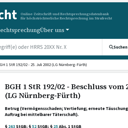
cht
Online-Zeitschrift und Rechtsprechungsdatenbank
für höchstrichterliche Rechtsprechung im Strafrecht
echtsprechung
Über uns
Suchen
GH 1 StR 192/02 - 25. Juli 2002 (LG Nürnberg-Fürth)
BGH 1 StR 192/02 - Beschluss vom 2
(LG Nürnberg-Fürth)
Betrug (Vermögensschaden; Vertiefung; erneute Täuschung);
Auftrag bei mittelbarer Täterschaft).
§
263
StGB; §
52
StGB; §
25
Abs. 1 StGB