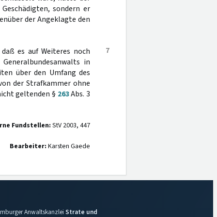
 Geschädigten, sondern er
genüber der Angeklagte den
7
e daß es auf Weiteres noch
s Generalbundesanwalts in
eiten über den Umfang des
 von der Strafkammer ohne
nicht geltenden §
263
Abs. 3
rne Fundstellen:
StV 2003, 447
Bearbeiter:
Karsten Gaede
 Hamburger Anwaltskanzlei
Strate und