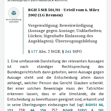
Schuldspruch zum Ausdruck kommt.
BGH 5 StR 501/01 - Urteil vom 6. März
2002 (LG Bremen)
Entscheidung
aufrufen
Vergewaltigung; Beweiswürdigung
(Aussage gegen Aussage; Unklarheiten;
Lücken; lügenhafte Einlassung des
Angeklagten); Überzeugungsbildung
§
177
Abs. 2 StGB; §
261
StPO
1. Eine umfassende Darstellung der relevanten Aussagen
ist nach ständiger Rechtsprechung des
Bundesgerichtshofs dann geboten, wenn Aussage gegen
Aussage steht und die Entscheidung allein davon
abhängt, welcher Person das Gericht Glauben schenkt.
Bei einer solchen Beweislage muss der Tatrichter
erkennen lassen, dass er alle Umstände, die die
Entscheidung zu beeinflussen geeignet sind, erkannt und
in seine Überlegungen einbezogen hat (vgl.
BGHSt 44,
153
, 159;
44, 256
, 257;
BGHR StPO § 261