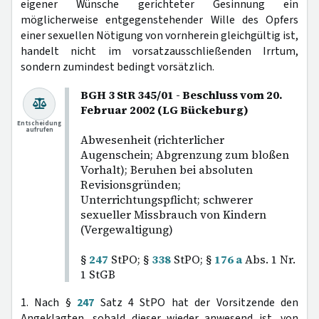
eigener Wünsche gerichteter Gesinnung ein
möglicherweise entgegenstehender Wille des Opfers
einer sexuellen Nötigung von vornherein gleichgültig ist,
handelt nicht im vorsatzausschließenden Irrtum,
sondern zumindest bedingt vorsätzlich.
BGH 3 StR 345/01 - Beschluss vom 20.
Februar 2002 (LG Bückeburg)
Entscheidung
aufrufen
Abwesenheit (richterlicher
Augenschein; Abgrenzung zum bloßen
Vorhalt); Beruhen bei absoluten
Revisionsgründen;
Unterrichtungspflicht; schwerer
sexueller Missbrauch von Kindern
(Vergewaltigung)
§
247
StPO; §
338
StPO; §
176 a
Abs. 1 Nr.
1 StGB
1. Nach §
247
Satz 4 StPO hat der Vorsitzende den
Angeklagten, sobald dieser wieder anwesend ist, von