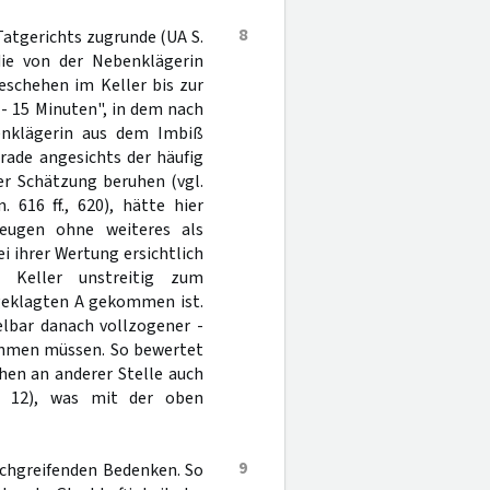
8
atgerichts zugrunde (UA S.
die von der Nebenklägerin
eschehen im Keller bis zur
- 15 Minuten", in dem nach
enklägerin aus dem Imbiß
rade angesichts der häufig
er Schätzung beruhen (vgl.
 616 ff., 620), hätte hier
eugen ohne weiteres als
i ihrer Wertung ersichtlich
 Keller unstreitig zum
geklagten A gekommen ist.
lbar danach vollzogener -
nehmen müssen. So bewertet
hen an anderer Stelle auch
. 12), was mit der oben
9
rchgreifenden Bedenken. So