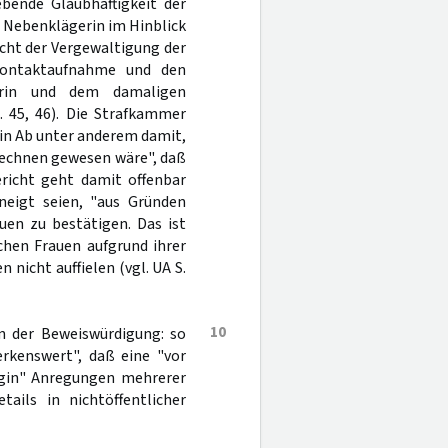
bende Glaubhaftigkeit der
r Nebenklägerin im Hinblick
acht der Vergewaltigung der
 Kontaktaufnahme und den
erin und dem damaligen
. 45, 46). Die Strafkammer
in Ab unter anderem damit,
u rechnen gewesen wäre", daß
ericht geht damit offenbar
neigt seien, "aus Gründen
uen zu bestätigen. Das ist
chen Frauen aufgrund ihrer
nicht auffielen (vgl. UA S.
10
in der Beweiswürdigung: so
rkenswert", daß eine "vor
ugin" Anregungen mehrerer
tails in nichtöffentlicher