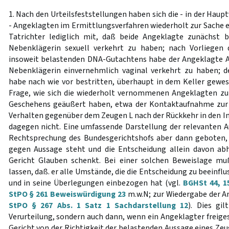
1. Nach den Urteilsfeststellungen haben sich die - in der Ha
- Angeklagten im Ermittlungsverfahren wiederholt zur Sache ei
Tatrichter lediglich mit, daß beide Angeklagte zunächst b
Nebenklägerin sexuell verkehrt zu haben; nach Vorliegen 
insoweit belastenden DNA-Gutachtens habe der Angeklagte A
Nebenklägerin einvernehmlich vaginal verkehrt zu haben; 
habe nach wie vor bestritten, überhaupt in dem Keller gewese
Frage, wie sich die wiederholt vernommenen Angeklagten zu
Geschehens geäußert haben, etwa der Kontaktaufnahme zur
Verhalten gegenüber dem Zeugen L nach der Rückkehr in den Imb
dagegen nicht. Eine umfassende Darstellung der relevanten A
Rechtsprechung des Bundesgerichtshofs aber dann geboten, 
gegen Aussage steht und die Entscheidung allein davon ab
Gericht Glauben schenkt. Bei einer solchen Beweislage mu
lassen, daß. er alle Umstände, die die Entscheidung zu beeinfl
und in seine Überlegungen einbezogen hat (vgl.
BGHSt 44, 1
StPO § 261 Beweiswürdigung 23
m.w.N; zur Wiedergabe der A
StPO § 267 Abs. 1 Satz 1 Sachdarstellung 12
). Dies gil
Verurteilung, sondern auch dann, wenn ein Angeklagter freiges
Gericht von der Richtigkeit der belastenden Aussage eines Ze