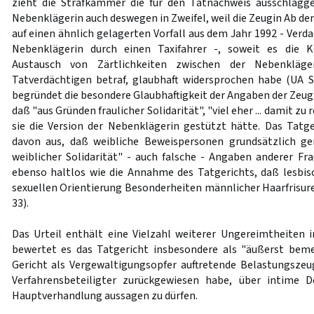
zieht die Strafkammer die für den Tatnachweis ausschlagge
Nebenklägerin auch deswegen in Zweifel, weil die Zeugin Ab de
auf einen ähnlich gelagerten Vorfall aus dem Jahr 1992 - Verd
Nebenklägerin durch einen Taxifahrer -, soweit es die
Austausch von Zärtlichkeiten zwischen der Nebenkläg
Tatverdächtigen betraf, glaubhaft widersprochen habe (UA S
begründet die besondere Glaubhaftigkeit der Angaben der Zeug
daß "aus Gründen fraulicher Solidarität", "viel eher ... damit z
sie die Version der Nebenklägerin gestützt hätte. Das Tatg
davon aus, daß weibliche Beweispersonen grundsätzlich ge
weiblicher Solidarität" - auch falsche - Angaben anderer Fra
ebenso haltlos wie die Annahme des Tatgerichts, daß lesbis
sexuellen Orientierung Besonderheiten männlicher Haarfrisuren 
33).
Das Urteil enthält eine Vielzahl weiterer Ungereimtheiten 
bewertet es das Tatgericht insbesondere als "äußerst beme
Gericht als Vergewaltigungsopfer auftretende Belastungsze
Verfahrensbeteiligter zurückgewiesen habe, über intime De
Hauptverhandlung aussagen zu dürfen.