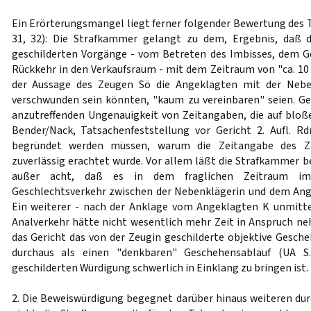
Ein Erörterungsmangel liegt ferner folgender Bewertung des T
31, 32): Die Strafkammer gelangt zu dem, Ergebnis, daß 
geschilderten Vorgänge - vom Betreten des Imbisses, dem G
Rückkehr in den Verkaufsraum - mit dem Zeitraum von "ca. 10 
der Aussage des Zeugen Sö die Angeklagten mit der Neb
verschwunden sein könnten, "kaum zu vereinbaren" seien. Ge
anzutreffenden Ungenauigkeit von Zeitangaben, die auf bloß
Bender/Nack, Tatsachenfeststellung vor Gericht 2. Aufl. Rdn.
begründet werden müssen, warum die Zeitangabe des Z
zuverlässig erachtet wurde. Vor allem läßt die Strafkammer be
außer acht, daß es in dem fraglichen Zeitraum im
Geschlechtsverkehr zwischen der Nebenklägerin und dem An
Ein weiterer - nach der Anklage vom Angeklagten K unmitte
Analverkehr hätte nicht wesentlich mehr Zeit in Anspruch 
das Gericht das von der Zeugin geschilderte objektive Gesche
durchaus als einen "denkbaren" Geschehensablauf (UA S
geschilderten Würdigung schwerlich in Einklang zu bringen ist.
2. Die Beweiswürdigung begegnet darüber hinaus weiteren du