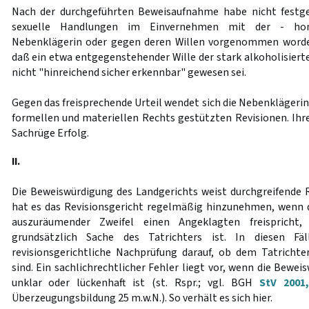
Nach der durchgeführten Beweisaufnahme habe nicht festg
sexuelle Handlungen im Einvernehmen mit der - homo
Nebenklägerin oder gegen deren Willen vorgenommen worden
daß ein etwa entgegenstehender Wille der stark alkoholisiert
nicht "hinreichend sicher erkennbar" gewesen sei.
Gegen das freisprechende Urteil wendet sich die Nebenklägerin 
formellen und materiellen Rechts gestützten Revisionen. Ihr
Sachrüge Erfolg.
II.
Die Beweiswürdigung des Landgerichts weist durchgreifende Re
hat es das Revisionsgericht regelmäßig hinzunehmen, wenn 
auszuräumender Zweifel einen Angeklagten freispricht,
grundsätzlich Sache des Tatrichters ist. In diesen Fä
revisionsgerichtliche Nachprüfung darauf, ob dem Tatrichte
sind. Ein sachlichrechtlicher Fehler liegt vor, wenn die Bewei
unklar oder lückenhaft ist (st. Rspr.; vgl. BGH
StV 2001
Überzeugungsbildung 25 m.w.N.). So verhält es sich hier.