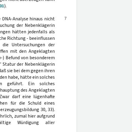
01
).
7
ie DNA-Analyse hinaus nicht
rsuchung der Nebenklägerin
ngen hätten jedenfalls als
che Richtung - beeinflussen
 die Untersuchungen der
ffen mit den Angeklagten
iv-) Befund von besonderem
" Statur der Nebenklägerin
daß sie bei dem gegen ihren
en habe, hätte ein solches
n geführt. Ein solches
ehauptung des Angeklagten
Zwar darf eine lügenhafte
chen für die Schuld eines
erzeugungsbildung 30, 33).
hrlich, zumal hier aufgrund
ltige Würdigung aller