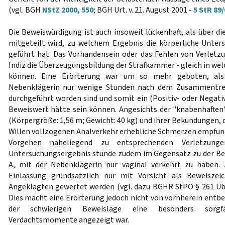
(vgl. BGH
NStZ 2000, 550
; BGH Urt. v. 21. August 2001 -
5 StR 89/
Die Beweiswürdigung ist auch insoweit lückenhaft, als über d
mitgeteilt wird, zu welchem Ergebnis die körperliche Unte
geführt hat. Das Vorhandensein oder das Fehlen von Verletzu
Indiz die Überzeugungsbildung der Strafkammer - gleich in wel
können. Eine Erörterung war um so mehr geboten, als
Nebenklägerin nur wenige Stunden nach dem Zusammentre
durchgeführt worden sind und somit ein (Positiv- oder Negat
Beweiswert hätte sein können. Angesichts der "knabenhaften
(Körpergröße: 1,56 m; Gewicht: 40 kg) und ihrer Bekundungen, 
Willen vollzogenen Analverkehr erhebliche Schmerzen empfund
Vorgehen naheliegend zu entsprechenden Verletzunge
Untersuchungsergebnis stünde zudem im Gegensatz zu der B
A, mit der Nebenklägerin nur vaginal verkehrt zu haben. 
Einlassung grundsätzlich nur mit Vorsicht als Beweiszei
Angeklagten gewertet werden (vgl. dazu BGHR StPO § 261 Üb
Dies macht eine Erörterung jedoch nicht von vornherein entbe
der schwierigen Beweislage eine besonders sorgfä
Verdachtsmomente angezeigt war.