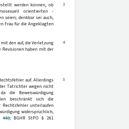
3
estellt werden können, ob
sexuell orientierten -
 seien; denkbar sei auch,
en Frau für die Angeklagten
4
mit den auf, die Verletzung
e Revisionen haben mit der
5
chtsfehler auf. Allerdings
der Tatrichter wegen nicht
 da die Beweiswürdigung
llen beschränkt sich die
r Rechtsfehler unterlaufen
swürdigung widersprüchlich,
, 440
; BGHR StPO § 261