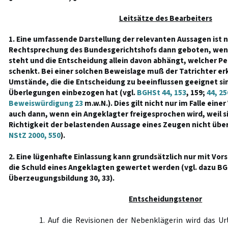
Leitsätze des Bearbeiters
1. Eine umfassende Darstellung der relevanten Aussagen ist 
Rechtsprechung des Bundesgerichtshofs dann geboten, wen
steht und die Entscheidung allein davon abhängt, welcher Pe
schenkt. Bei einer solchen Beweislage muß der Tatrichter erk
Umstände, die die Entscheidung zu beeinflussen geeignet sin
Überlegungen einbezogen hat (vgl.
BGHSt 44, 153
, 159;
44, 25
Beweiswürdigung 23
m.w.N.). Dies gilt nicht nur im Falle eine
auch dann, wenn ein Angeklagter freigesprochen wird, weil si
Richtigkeit der belastenden Aussage eines Zeugen nicht übe
NStZ 2000, 550
).
2. Eine lügenhafte Einlassung kann grundsätzlich nur mit Vors
die Schuld eines Angeklagten gewertet werden (vgl. dazu BG
Überzeugungsbildung 30, 33).
Entscheidungstenor
1. Auf die Revisionen der Nebenklägerin wird das Ur