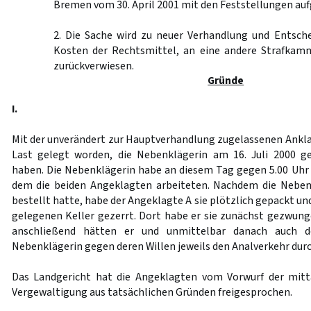
Bremen vom 30. April 2001 mit den Feststellungen au
2. Die Sache wird zu neuer Verhandlung und Entsche
Kosten der Rechtsmittel, an eine andere Strafkam
zurückverwiesen.
Gründe
I.
Mit der unverändert zur Hauptverhandlung zugelassenen Ankla
Last gelegt worden, die Nebenklägerin am 16. Juli 2000 
haben. Die Nebenklägerin habe an diesem Tag gegen 5.00 Uhr 
dem die beiden Angeklagten arbeiteten. Nachdem die Nebe
bestellt hatte, habe der Angeklagte A sie plötzlich gepackt u
gelegenen Keller gezerrt. Dort habe er sie zunächst gezwunge
anschließend hätten er und unmittelbar danach auch 
Nebenklägerin gegen deren Willen jeweils den Analverkehr dur
Das Landgericht hat die Angeklagten vom Vorwurf der mitt
Vergewaltigung aus tatsächlichen Gründen freigesprochen.