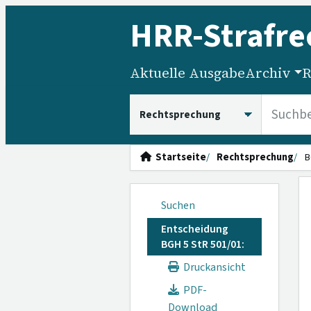
HRR
-Strafre
Aktuelle Ausgabe
Archiv
R
HRRS durchsuchen
Startseite
Rechtsprechung
B
Suchen
Entscheidung
BGH 5 StR 501/01:
Druckansicht
PDF-
Download