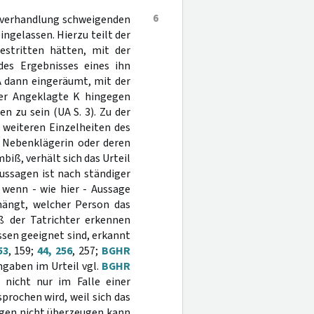
6
uptverhandlung schweigenden
ngelassen. Hierzu teilt der
estritten hätten, mit der
des Ergebnisses eines ihn
 dann eingeräumt, mit der
der Angeklagte K hingegen
n zu sein (UA S. 3). Zu der
 weiteren Einzelheiten des
 Nebenklägerin oder deren
iß, verhält sich das Urteil
ussagen ist nach ständiger
wenn - wie hier - Aussage
hängt, welcher Person das
ß der Tatrichter erkennen
ussen geeignet sind, erkannt
53
, 159;
44, 256
, 257;
BGHR
ngaben im Urteil vgl.
BGHR
t nicht nur im Falle einer
prochen wird, weil sich das
ugen nicht überzeugen kann