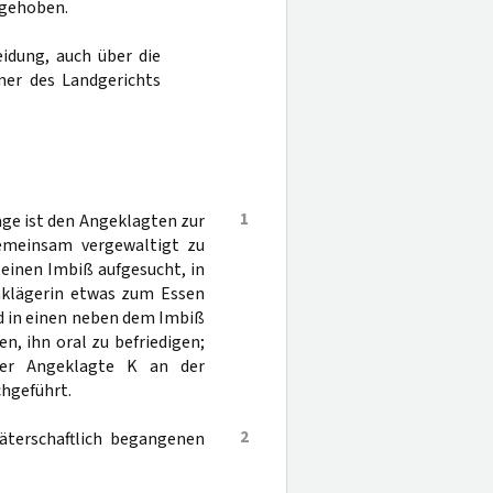
fgehoben.
idung, auch über die
mer des Landgerichts
1
ge ist den Angeklagten zur
gemeinsam vergewaltigt zu
einen Imbiß aufgesucht, in
nklägerin etwas zum Essen
nd in einen neben dem Imbiß
n, ihn oral zu befriedigen;
der Angeklagte K an der
chgeführt.
2
äterschaftlich begangenen