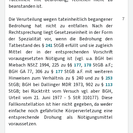
beanstanden ist.
7
Die Verurteilung wegen tateinheitlich begangener
Bedrohung hat nicht zu entfallen. Nach der
Rechtsprechung liegt Gesetzeseinheit in der Form
der Spezialität vor, wenn die Bedrohung den
Tatbestand des §
241
StGB erfüllt und sie zugleich
Mittel der in der entsprechenden Vorschrift
vorausgesetzten Nötigung ist (vgl. u.a. BGH bei
Miebach NStZ 1994, 225 zu §§
177
,
178
StGB a.F.;
BGH GA 77, 306 zu §
177
StGB a.F. mit weiteren
Hinweisen zum Verhältnis zu § 240 und zu §
253
StGB; BGH bei Dallinger MDR 1973, 902 zu §
113
StGB; bei Rücktritt vom Versuch vgl. aber BGH,
Urteil vom 21. Juni 1977 - 5 StR 310177). Diese
Fallkonstellation ist hier nicht gegeben, da weder
einfache noch gefährliche Körperverletzung eine
entsprechende Drohung als Nötigungsmittel
voraussetzen.