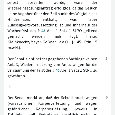
selbst abstellen würde, wäre der
Wiedereinsetzungsantrag erfolglos, da das Gesuch
keine Angaben über den Zeitpunkt des Wegfalls des
Hindernisses enthält, was aber
Zulässigkeitsvoraussetzung ist und innerhalb der
Wochenfrist des §
45
Abs. 1 Satz 1 StPO geltend
gemacht werden muß (vgl. hierzu
Kleinknecht/Meyer-Goßner a.a.O. § 45 Rdn. 5
m.w.N.).
5
Der Senat sieht bei der gegebenen Sachlage keinen
Anlaß, Wiedereinsetzung von Amts wegen für die
Versäumung der Frist des §
45
Abs. 1 Satz 1 StPO zu
gewähren.
II.
6
Der Senat merkt an, daß der Schuldspruch wegen
(vorsätzlicher) Körperverletzung und wegen
gefährlicher Körperverletzung, jeweils in
Tateinheit mit Bedrohung, rechtlich nicht zu