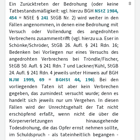
8
Ein Zurücktreten der Bedrohung (oder keine
Tatbestandsmäßigkeit: vgl. hierzu BGH
NStZ 1984,
454
= NStE §
241
StGB Nr. 2) wird weiter in den
Fällen angenommen, in denen eine Bedrohung mit
Versuch oder Vollendung des angedrohten
Verbrechens zusammentrifft (vgl. hierzu u.a. Eser in
Schönke/Schröder, StGB 26. Aufl. § 241 Rdn. 16;
Bedenken bei Vorliegen nur eines Versuchs des
angedrohten Verbrechens bei Tröndle/Fischer,
StGB 50. Aufl. § 241 Rdn. 7 und Lackner/Kühl, StGB
24. Aufl. § 241 Rdn. 4 jeweils unter Hinweis auf BGH
NJW 1999, 69
=
BGHSt 44, 196
). Bei den
vorliegenden Taten ist aber kein Verbrechen
gegeben, das zumindest versucht wurde; denn es
handelt sich jeweils nur um Vergehen. In diesen
Fällen wird der Unrechtsgehalt der Tat nicht
erschöpfend erfaßt, wenn nicht die über die
Körperverletzungen hinausgehende
Todesdrohung, die das Opfer ernst nehmen sollte,
im Schuldspruch - als tateinheitlich begangen -