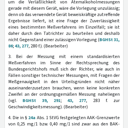
um die Verläßlichkeit von Atemalkoholmessungen
gerade mit diesem Gerät, wäre die Vorlegung unzulässig;
denn ob das verwendete Gerät beweiskräftige zutreffende
Ergebnisse liefert, ist eine Frage der Zuverlässigkeit
eines bestimmten Meßverfahrens im Einzelfall; sie ist
daher durch den Tatrichter zu beurteilen und deshalb
nicht Gegenstand einer zulässigen Vorlegung (
BGHSt 31,
86
;
43, 277
, 280 f.). (Bearbeiter)
3. Bei der Messung mit einem standardisierten
Meßverfahren im Sinne der Rechtsprechung des
Bundesgerichtshofs muß sich der Richter, wie auch in
Fällen sonstiger technischer Messungen, mit Fragen der
Meßgenauigkeit in den Urteilsgründen nicht näher
auseinanderzusetzen brauchen, wenn keine konkreten
Zweifel an der ordnungsgemäßen Messung naheliegen
(vgl.
BGHSt 39, 291
;
43, 277
, 283 f. zur
Geschwindigkeitsmessung). (Bearbeiter)
4. Die in §
24a
Abs. 1 StVG festgelegten AAK-Grenzwerte
von 0,25 mg/1 bzw. 0,40 mg/1 sind zwar aus den BAK-