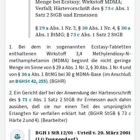
Menge bei Ecstasy; Wirkstoff MDMA;
Verfall; Härtevorschrift des §
73 c
Abs. 1
Satz 2 StGB und Ermessen
§
29 a
Abs. 1 Nr. 2, §
30
Abs. 1 Nr. 4, §
30 a
Abs. 1 BtMG; §
73 c
Abs. 1 Satz 2 StGB
1. Bei dem in sogenannten Ecstasy-Tabletten
enthaltenen Wirkstoff 3,4 Methylendioxy-N-
methamphetamin (MDMA) beginnt die nicht geringe
Menge im Sinne von § 29 a Abs. 1 Nr. 2, § 30 Abs. 1 Nr. 4 und
von §
30 a
Abs. 1 BtMG bei 30 g MDMA-Base (im Anschluß
an
BGHSt 42, 255
). (BGHR)
2. Ein Gericht darf bei der Anwendung der Härtevorschrift
des §
73 c
Abs. 1 Satz 2 StGB ihr Ermessen auch dahin
ausüben, daß sie nur einen Teil des ursprünglich
Erlangten für verfallen erklärt hat (BGHR StGB § 73 c
Härte 2 und 4). (Bearbeiter)
BGH 1 StR 12/01 - Urteil v. 20. März 2001
(LG Deggendorf)