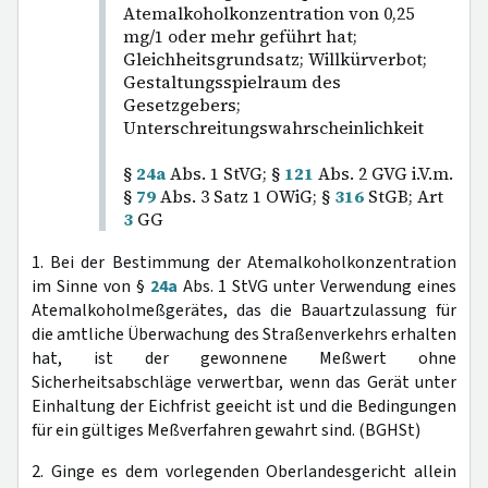
Atemalkoholkonzentration von 0,25
mg/1 oder mehr geführt hat;
Gleichheitsgrundsatz; Willkürverbot;
Gestaltungsspielraum des
Gesetzgebers;
Unterschreitungswahrscheinlichkeit
§
24a
Abs. 1 StVG; §
121
Abs. 2 GVG i.V.m.
§
79
Abs. 3 Satz 1 OWiG; §
316
StGB; Art
3
GG
1. Bei der Bestimmung der Atemalkoholkonzentration
im Sinne von §
24a
Abs. 1 StVG unter Verwendung eines
Atemalkoholmeßgerätes, das die Bauartzulassung für
die amtliche Überwachung des Straßenverkehrs erhalten
hat, ist der gewonnene Meßwert ohne
Sicherheitsabschläge verwertbar, wenn das Gerät unter
Einhaltung der Eichfrist geeicht ist und die Bedingungen
für ein gültiges Meßverfahren gewahrt sind. (BGHSt)
2. Ginge es dem vorlegenden Oberlandesgericht allein