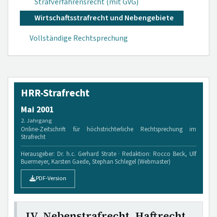
Strafverfahrensrecht (mit GVG)
Wirtschaftsstrafrecht und Nebengebiete
Vollständige Rechtsprechung
HRR-Strafrecht
Mai 2001
2. Jahrgang
Online-Zeitschrift für höchstrichterliche Rechtsprechung im
Strafrecht
Herausgeber: Dr. h.c. Gerhard Strate · Redaktion: Rocco Beck, Ulf
Buermeyer, Karsten Gaede, Stephan Schlegel (Webmaster)
PDF-Version
IV. Nebenstrafrecht, Haftrecht