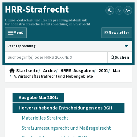
HRR
-Strafrecht
A-
A+
Online-Zeitschrift und Rechtsprechungsdatenbank
für höchstrichterliche Rechtsprechung im Strafrecht
Menü
Newsletter
HRRS durchsuchen
Suchen
Startseite
Archiv
HRRS-Ausgaben
2001
Mai
V. Wirtschaftsstrafrecht und Nebengebiete
Ausgabe Mai 2001:
Hervorzuhebende Entscheidungen des BGH
Materielles Strafrecht
Strafzumessungsrecht und Maßregelrecht