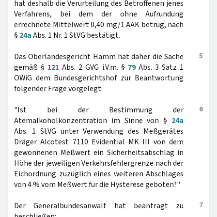
hat deshalb die Verurteilung des Betroffenen jenes
Verfahrens, bei dem der ohne Aufrundung
errechnete Mittelwert 0,40 mg/1 AAK betrug, nach
§
24a
Abs. 1 Nr. 1 StVG bestätigt.
5
Das Oberlandesgericht Hamm hat daher die Sache
gemäß §
121
Abs. 2 GVG i.V.m. §
79
Abs. 3 Satz 1
OWiG dem Bundesgerichtshof zur Beantwortung
folgender Frage vorgelegt:
6
"Ist bei der Bestimmung der
Atemalkoholkonzentration im Sinne von §
24a
Abs. 1 StVG unter Verwendung des Meßgerätes
Dräger Alcotest 7110 Evidential MK III von dem
gewonnenen Meßwert ein Sicherheitsabschlag in
Höhe der jeweiligen Verkehrsfehlergrenze nach der
Eichordnung zuzüglich eines weiteren Abschlages
von 4 % vom Meßwert für die Hysterese geboten?"
7
Der Generalbundesanwalt hat beantragt zu
beschließen: