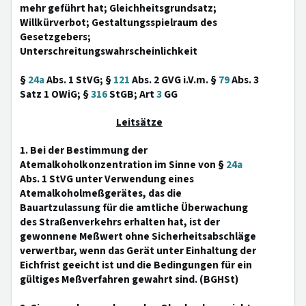
mehr geführt hat; Gleichheitsgrundsatz;
Willkürverbot; Gestaltungsspielraum des
Gesetzgebers;
Unterschreitungswahrscheinlichkeit
§
24a
Abs. 1 StVG; §
121
Abs. 2 GVG i.V.m. §
79
Abs. 3
Satz 1 OWiG; §
316
StGB; Art
3
GG
Leitsätze
1. Bei der Bestimmung der
Atemalkoholkonzentration im Sinne von §
24a
Abs. 1 StVG unter Verwendung eines
Atemalkoholmeßgerätes, das die
Bauartzulassung für die amtliche Überwachung
des Straßenverkehrs erhalten hat, ist der
gewonnene Meßwert ohne Sicherheitsabschläge
verwertbar, wenn das Gerät unter Einhaltung der
Eichfrist geeicht ist und die Bedingungen für ein
gültiges Meßverfahren gewahrt sind. (BGHSt)