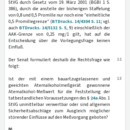
StVG durch Gesetz vom 19. März 2001 (BGBl 1 S.
386), durch die anstelle der bisherigen Staffelung
von 0,8 und 0,5 Promille nur noch eine "einheitliche
0,5 Promillegrenze" (
BTDrucks. 14/4304 S. 11
; vgl.
auch
BTDrucks. 14/5132 S. 5
, 9) einschließlich der
AAK-Grenze von 0,25 mg/1 gilt, hat auf die
Entscheidung über die Vorlegungsfrage keinen
Einfluß.
12
Der Senat formuliert deshalb die Rechtsfrage wie
folgt:
13
Ist der mit einem bauartzugelassenen und
geeichten Atemalkoholmeßgerät gewonnene
Atemalkohol-Meßwert für die Feststellung der
tatbestandlichen Voraussetzungen des §
24a
Abs. 1
StVG unmittelbar verwertbar oder sind allgemein
Sicherheitsabschläge zum Ausgleich möglicher
störender Einflüsse auf den Meßvorgang geboten?
IV.