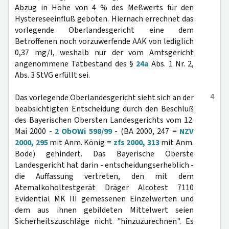
Abzug in Höhe von 4 % des Meßwerts für den
Hystereseeinfluß geboten. Hiernach errechnet das
vorlegende Oberlandesgericht eine dem
Betroffenen noch vorzuwerfende AAK von lediglich
0,37 mg/l, weshalb nur der vom Amtsgericht
angenommene Tatbestand des §
24a
Abs. 1 Nr. 2,
Abs. 3 StVG erfüllt sei.
4
Das vorlegende Oberlandesgericht sieht sich an der
beabsichtigten Entscheidung durch den Beschluß
des Bayerischen Obersten Landesgerichts vom 12.
Mai 2000 -
2 ObOWi 598/99
- (BA 2000, 247 =
NZV
2000, 295
mit Anm. König =
zfs 2000, 313
mit Anm.
Bode) gehindert. Das Bayerische Oberste
Landesgericht hat darin - entscheidungserheblich -
die Auffassung vertreten, den mit dem
Atemalkoholtestgerät Dräger Alcotest 7110
Evidential MK III gemessenen Einzelwerten und
dem aus ihnen gebildeten Mittelwert seien
Sicherheitszuschläge nicht "hinzuzurechnen". Es