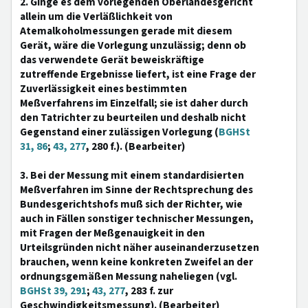
2. Ginge es dem vorlegenden Oberlandesgericht
allein um die Verläßlichkeit von
Atemalkoholmessungen gerade mit diesem
Gerät, wäre die Vorlegung unzulässig; denn ob
das verwendete Gerät beweiskräftige
zutreffende Ergebnisse liefert, ist eine Frage der
Zuverlässigkeit eines bestimmten
Meßverfahrens im Einzelfall; sie ist daher durch
den Tatrichter zu beurteilen und deshalb nicht
Gegenstand einer zulässigen Vorlegung (
BGHSt
31, 86
;
43, 277
, 280 f.). (Bearbeiter)
3. Bei der Messung mit einem standardisierten
Meßverfahren im Sinne der Rechtsprechung des
Bundesgerichtshofs muß sich der Richter, wie
auch in Fällen sonstiger technischer Messungen,
mit Fragen der Meßgenauigkeit in den
Urteilsgründen nicht näher auseinanderzusetzen
brauchen, wenn keine konkreten Zweifel an der
ordnungsgemäßen Messung naheliegen (vgl.
BGHSt 39, 291
;
43, 277
, 283 f. zur
Geschwindigkeitsmessung). (Bearbeiter)