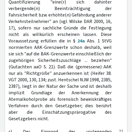
Quantifizierung "eine(r) sich dahinter
verbergende(n) Beeinträchtigung der
Fahrsicherheit bzw. erhöhte(n) Gefährdung anderer
Verkehrsteilnehmer" an (vgl. Wilske DAR 2000, 16,
17), sofern nur sachliche Gründe die Festlegung
nicht als willkürlich erscheinen lassen. Diese
Voraussetzung erfüllen die in §
24a
Abs. 1 StVG
normierten AAK-Grenzwerte schon deshalb, weil
sie sich "auf die BAK-Grenzwerte einschließlich der
zugehörigen Sicherheitszuschläge ... beziehen"
(Gutachten aaO S. 21). Daß die (gemessene) AAK
nur als "Richtgröße" anzuerkennen ist (Heifer 38.
VGT 2000, 130, 134; zust. Hentschel NJW 1998, 2385,
2387), liegt in der Natur der Sache und ist deshalb
implizit Grundlage der Anerkennung der
Atemalkoholprobe als forensisch beweiskräftiges
Verfahren durch den Gesetzgeber; dies berührt
aber die Einschätzungsprärogative des
Gesetzgebers nicht.
21
c) Der Einwand des vorlegenden