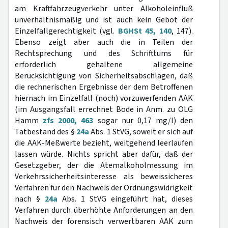
am Kraftfahrzeugverkehr unter Alkoholeinfluß
unverhältnismäßig und ist auch kein Gebot der
Einzelfallgerechtigkeit (vgl.
BGHSt 45, 140
, 147).
Ebenso zeigt aber auch die in Teilen der
Rechtsprechung und des Schrifttums für
erforderlich gehaltene allgemeine
Berücksichtigung von Sicherheitsabschlägen, daß
die rechnerischen Ergebnisse der dem Betroffenen
hiernach im Einzelfall (noch) vorzuwerfenden AAK
(im Ausgangsfall errechnet Bode in Anm. zu OLG
Hamm
zfs 2000, 463
sogar nur 0,17 mg/l) den
Tatbestand des §
24a
Abs. 1 StVG, soweit er sich auf
die AAK-Meßwerte bezieht, weitgehend leerlaufen
lassen würde. Nichts spricht aber dafür, daß der
Gesetzgeber, der die Atemalkoholmessung im
Verkehrssicherheitsinteresse als beweissicheres
Verfahren für den Nachweis der Ordnungswidrigkeit
nach §
24a
Abs. 1 StVG eingeführt hat, dieses
Verfahren durch überhöhte Anforderungen an den
Nachweis der forensisch verwertbaren AAK zum