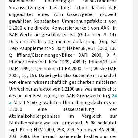
voneinander unabhängige tatbestandliche
Voraussetzungen. Das folgt schon daraus, daß
ungeachtet eines vom Gesetzgeber insoweit
gewählten konstanten Umrechnungsfaktors von
1:2000 eine direkte Konvertierbarkeit von AAK- in
BAK-Werte ausgeschlossen ist (Gutachten S. 14).
Dies entspricht allgemeiner Auffassung (Gilg BA
1999 <supplement> S. 30 f.; Heifer 38, VGT 2000, 130
f.; Iffland/Eisenmenger/Bilzer DAR 2000, 9 f.;
Iffland/Hentschel NZV 1999, 489 f.; Iffland/Bilzer
DAR 1999, 1 f.; Schoknecht BA 2000, 161; Wilske DAR
2000, 16, 19). Dabei geht das Gutachten zunächst
von einem wissenschaftlich gesicherten mittleren
Umrechnungsfaktor von 1:2100 aus, was angesichts
des bei der Festlegung der AAK-Grenzwerte in §
24
a
Abs. 1 StVG gewählten Umrechnungsfaktors von
1:2000 eine Besserstellung der
Atemalkoholergebnisse im Vergleich zur
Blutalkoholanalyse um prinzipiell 5 % bedeutet
(vgl. König NZV 2000, 298, 299; Slemeyer BA 2000,
203, 208). Die hierauf basierende Festlegung der