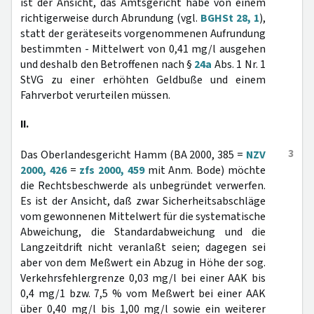
ist der Ansicht, das Amtsgericht habe von einem
richtigerweise durch Abrundung (vgl.
BGHSt 28, 1
),
statt der geräteseits vorgenommenen Aufrundung
bestimmten - Mittelwert von 0,41 mg/l ausgehen
und deshalb den Betroffenen nach §
24a
Abs. 1 Nr. 1
StVG zu einer erhöhten Geldbuße und einem
Fahrverbot verurteilen müssen.
II.
3
Das Oberlandesgericht Hamm (BA 2000, 385 =
NZV
2000, 426
=
zfs 2000, 459
mit Anm. Bode) möchte
die Rechtsbeschwerde als unbegründet verwerfen.
Es ist der Ansicht, daß zwar Sicherheitsabschläge
vom gewonnenen Mittelwert für die systematische
Abweichung, die Standardabweichung und die
Langzeitdrift nicht veranlaßt seien; dagegen sei
aber von dem Meßwert ein Abzug in Höhe der sog.
Verkehrsfehlergrenze 0,03 mg/l bei einer AAK bis
0,4 mg/1 bzw. 7,5 % vom Meßwert bei einer AAK
über 0,40 mg/l bis 1,00 mg/l sowie ein weiterer