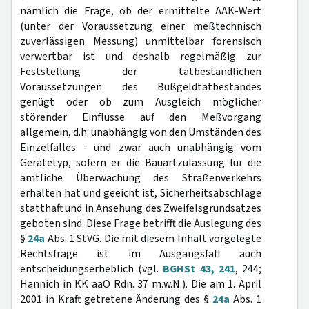
nämlich die Frage, ob der ermittelte AAK-Wert
(unter der Voraussetzung einer meßtechnisch
zuverlässigen Messung) unmittelbar forensisch
verwertbar ist und deshalb regelmäßig zur
Feststellung der tatbestandlichen
Voraussetzungen des Bußgeldtatbestandes
genügt oder ob zum Ausgleich möglicher
störender Einflüsse auf den Meßvorgang
allgemein, d.h. unabhängig von den Umständen des
Einzelfalles - und zwar auch unabhängig vom
Gerätetyp, sofern er die Bauartzulassung für die
amtliche Überwachung des Straßenverkehrs
erhalten hat und geeicht ist, Sicherheitsabschläge
statthaft und in Ansehung des Zweifelsgrundsatzes
geboten sind. Diese Frage betrifft die Auslegung des
§
24a
Abs. 1 StVG. Die mit diesem Inhalt vorgelegte
Rechtsfrage ist im Ausgangsfall auch
entscheidungserheblich (vgl.
BGHSt 43, 241
, 244;
Hannich in KK aaO Rdn. 37 m.w.N.). Die am 1. April
2001 in Kraft getretene Änderung des §
24a
Abs. 1