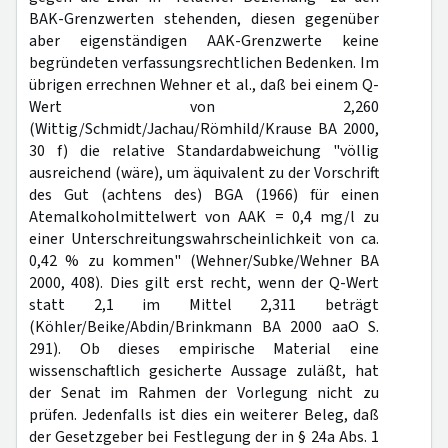
BAK-Grenzwerten stehenden, diesen gegenüber
aber eigenständigen AAK-Grenzwerte keine
begründeten verfassungsrechtlichen Bedenken. Im
übrigen errechnen Wehner et al., daß bei einem Q-
Wert von 2,260
(Wittig/Schmidt/Jachau/Römhild/Krause BA 2000,
30 f) die relative Standardabweichung "völlig
ausreichend (wäre), um äquivalent zu der Vorschrift
des Gut (achtens des) BGA (1966) für einen
Atemalkoholmittelwert von AAK = 0,4 mg/l zu
einer Unterschreitungswahrscheinlichkeit von ca.
0,42 % zu kommen" (Wehner/Subke/Wehner BA
2000, 408). Dies gilt erst recht, wenn der Q-Wert
statt 2,1 im Mittel 2,311 beträgt
(Köhler/Beike/Abdin/Brinkmann BA 2000 aaO S.
291). Ob dieses empirische Material eine
wissenschaftlich gesicherte Aussage zuläßt, hat
der Senat im Rahmen der Vorlegung nicht zu
prüfen. Jedenfalls ist dies ein weiterer Beleg, daß
der Gesetzgeber bei Festlegung der in § 24a Abs. 1