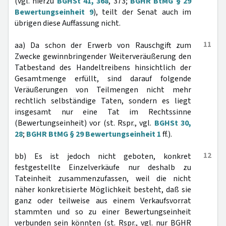
(vgl. hierzu
BGHSt 41, 368
, 373;
BGHR BtMG § 29
Bewertungseinheit 9
), teilt der Senat auch im
übrigen diese Auffassung nicht.
11
aa) Da schon der Erwerb von Rauschgift zum
Zwecke gewinnbringender Weiterveräußerung den
Tatbestand des Handeltreibens hinsichtlich der
Gesamtmenge erfüllt, sind darauf folgende
Veräußerungen von Teilmengen nicht mehr
rechtlich selbständige Taten, sondern es liegt
insgesamt nur eine Tat im Rechtssinne
(Bewertungseinheit) vor (st. Rspr., vgl.
BGHSt 30,
28
;
BGHR BtMG § 29 Bewertungseinheit 1
ff.).
12
bb) Es ist jedoch nicht geboten, konkret
festgestellte Einzelverkäufe nur deshalb zu
Tateinheit zusammenzufassen, weil die nicht
näher konkretisierte Möglichkeit besteht, daß sie
ganz oder teilweise aus einem Verkaufsvorrat
stammten und so zu einer Bewertungseinheit
verbunden sein könnten (st. Rspr., vgl. nur BGHR