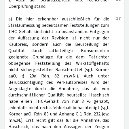
2. Auch der Strafausspruch hält rechtlicher
Überprüfung stand.
17
a) Die hier erkennbar ausschließlich für die
Strafzumessung bedeutsamen Feststellungen zum
THC-Gehalt sind nicht zu beanstanden. Entgegen
der Auffassung der Revision ist nicht nur der
Kaufpreis, sondern auch die Beurteilung der
Qualität durch tatbeteiligte Konsumenten
geeignete Grundlage für die dem Tatrichter
obliegende Feststellung des Wirkstoffgehalts
nicht sichergestellter Rauschmittel (vgl. Körner
aaO, § 29a Rdn. 82 m.w.N.). Auch unter
Berücksichtigung des Verkaufspreises wird der
Angeklagte durch die Annahme, das als von
durchschnittlicher Qualität beurteilte Haschisch
habe einen THC-Gehalt von nur 3 % gehabt,
jedenfalls nicht rechtsfehlerhaft benachteiligt (vgl.
Körner aaO, Rdn. 83 und Anhang C 1 Rdn. 232 jew.
m.w.N.). Erst recht gilt das für die Annahme, das
Haschisch, das nach den Aussagen der Zeugen