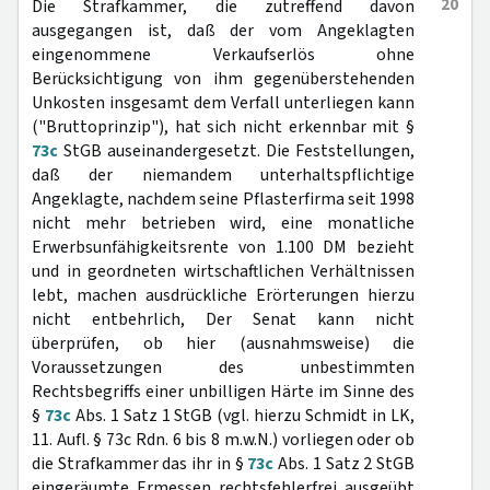
20
Die Strafkammer, die zutreffend davon
ausgegangen ist, daß der vom Angeklagten
eingenommene Verkaufserlös ohne
Berücksichtigung von ihm gegenüberstehenden
Unkosten insgesamt dem Verfall unterliegen kann
("Bruttoprinzip"), hat sich nicht erkennbar mit §
73c
StGB auseinandergesetzt. Die Feststellungen,
daß der niemandem unterhaltspflichtige
Angeklagte, nachdem seine Pflasterfirma seit 1998
nicht mehr betrieben wird, eine monatliche
Erwerbsunfähigkeitsrente von 1.100 DM bezieht
und in geordneten wirtschaftlichen Verhältnissen
lebt, machen ausdrückliche Erörterungen hierzu
nicht entbehrlich, Der Senat kann nicht
überprüfen, ob hier (ausnahmsweise) die
Voraussetzungen des unbestimmten
Rechtsbegriffs einer unbilligen Härte im Sinne des
§
73c
Abs. 1 Satz 1 StGB (vgl. hierzu Schmidt in LK,
11. Aufl. § 73c Rdn. 6 bis 8 m.w.N.) vorliegen oder ob
die Strafkammer das ihr in §
73c
Abs. 1 Satz 2 StGB
eingeräumte Ermessen rechtsfehlerfrei ausgeübt