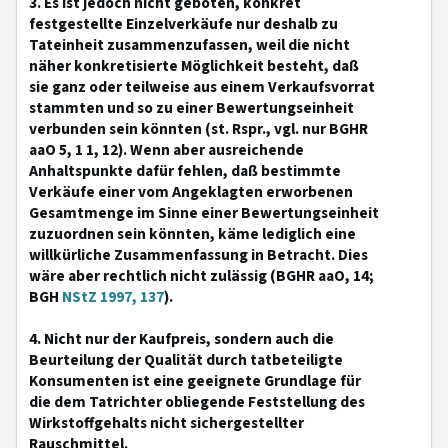
3. Es ist jedoch nicht geboten, konkret
festgestellte Einzelverkäufe nur deshalb zu
Tateinheit zusammenzufassen, weil die nicht
näher konkretisierte Möglichkeit besteht, daß
sie ganz oder teilweise aus einem Verkaufsvorrat
stammten und so zu einer Bewertungseinheit
verbunden sein könnten (st. Rspr., vgl. nur BGHR
aaO 5, 1 1, 12). Wenn aber ausreichende
Anhaltspunkte dafür fehlen, daß bestimmte
Verkäufe einer vom Angeklagten erworbenen
Gesamtmenge im Sinne einer Bewertungseinheit
zuzuordnen sein könnten, käme lediglich eine
willkürliche Zusammenfassung in Betracht. Dies
wäre aber rechtlich nicht zulässig (BGHR aaO, 14;
BGH
NStZ 1997, 137
).
4. Nicht nur der Kaufpreis, sondern auch die
Beurteilung der Qualität durch tatbeteiligte
Konsumenten ist eine geeignete Grundlage für
die dem Tatrichter obliegende Feststellung des
Wirkstoffgehalts nicht sichergestellter
Rauschmittel.