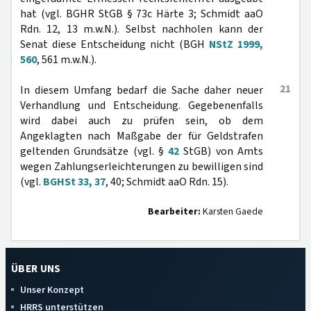
hat (vgl. BGHR StGB § 73c Härte 3; Schmidt aaO
Rdn. 12, 13 m.w.N.). Selbst nachholen kann der
Senat diese Entscheidung nicht (BGH
NStZ 1999,
560
, 561 m.w.N.).
21
In diesem Umfang bedarf die Sache daher neuer
Verhandlung und Entscheidung. Gegebenenfalls
wird dabei auch zu prüfen sein, ob dem
Angeklagten nach Maßgabe der für Geldstrafen
geltenden Grundsätze (vgl. §
42
StGB) von Amts
wegen Zahlungserleichterungen zu bewilligen sind
(vgl.
BGHSt 33, 37
, 40; Schmidt aaO Rdn. 15).
Bearbeiter:
Karsten Gaede
ÜBER UNS
Unser Konzept
HRRS unterstützen