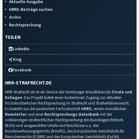
Aktuelle Ausgabe
HRRS-Beiträge suchen
Archiv
Rechtsprechung
TEILEN
LinkedIn
Xing
Facebook
HRR-STRAFRECHT.DE
HRR-Strafrecht.de ist ein Service der Hamburger Anwaltskanzlei
Strate und
Kollegen
. Das Projekt bietet einen kostenlosen Zugang zur aktuellen
höchstrichterlichen Rechtsprechung im Strafrecht und Strafverfahrensrecht.
Es besteht aus der juristischen Fachzeitschrift
HRRS
, einem monatlichen
Newsletter
und einer
Rechtsprechungs-Datenbank
mit der
vollständigen strafrechtlichen Rechtsprechung des Bundesgerichtshofs
(BGH) und ausgewählter Urteile und Beschlüsse u.a. des
Bundesverfassungsgerichts (BVerfG), des Europäischen Gerichtshofs für
Menschenrechte (EGMR) und des Europäischen Gerichtshofs (EuGH).