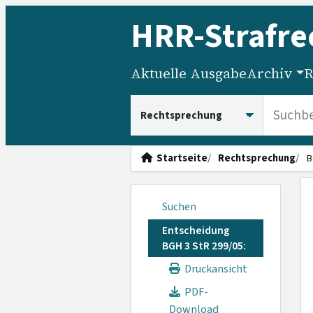
HRR
-Strafre
Aktuelle Ausgabe
Archiv
R
HRRS durchsuchen
Startseite
Rechtsprechung
B
Suchen
Entscheidung
BGH 3 StR 299/05:
Druckansicht
PDF-
Download