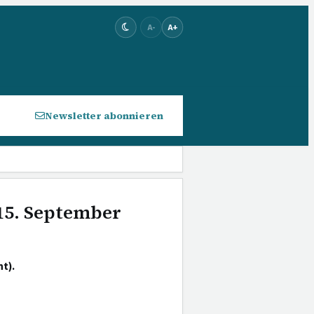
A-
A+
Newsletter abonnieren
 15. September
t).