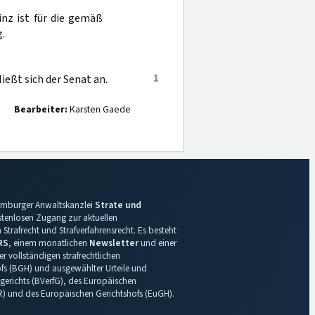
nz ist für die gemäß
.
1
eßt sich der Senat an.
Bearbeiter:
Karsten Gaede
 Hamburger Anwaltskanzlei
Strate und
ostenlosen Zugang zur aktuellen
Strafrecht und Strafverfahrensrecht. Es besteht
RS
, einem monatlichen
Newsletter
und einer
r vollständigen strafrechtlichen
s (BGH) und ausgewählter Urteile und
gerichts (BVerfG), des Europäischen
R) und des Europäischen Gerichtshofs (EuGH).