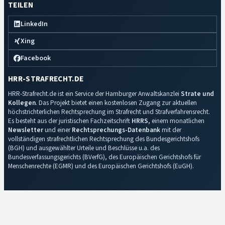
TEILEN
LinkedIn
Xing
Facebook
HRR-STRAFRECHT.DE
HRR-Strafrecht.de ist ein Service der Hamburger Anwaltskanzlei
Strate und
Kollegen
. Das Projekt bietet einen kostenlosen Zugang zur aktuellen
höchstrichterlichen Rechtsprechung im Strafrecht und Strafverfahrensrecht.
Es besteht aus der juristischen Fachzeitschrift
HRRS
, einem monatlichen
Newsletter
und einer
Rechtsprechungs-Datenbank
mit der
vollständigen strafrechtlichen Rechtsprechung des Bundesgerichtshofs
(BGH) und ausgewählter Urteile und Beschlüsse u.a. des
Bundesverfassungsgerichts (BVerfG), des Europäischen Gerichtshofs für
Menschenrechte (EGMR) und des Europäischen Gerichtshofs (EuGH).
Impressum
·
Datenschutz