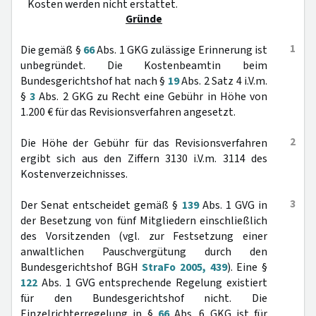
Kosten werden nicht erstattet.
Gründe
1
Die gemäß §
66
Abs. 1 GKG zulässige Erinnerung ist
unbegründet. Die Kostenbeamtin beim
Bundesgerichtshof hat nach §
19
Abs. 2 Satz 4 i.V.m.
§
3
Abs. 2 GKG zu Recht eine Gebühr in Höhe von
1.200 € für das Revisionsverfahren angesetzt.
2
Die Höhe der Gebühr für das Revisionsverfahren
ergibt sich aus den Ziffern 3130 i.V.m. 3114 des
Kostenverzeichnisses.
3
Der Senat entscheidet gemäß §
139
Abs. 1 GVG in
der Besetzung von fünf Mitgliedern einschließlich
des Vorsitzenden (vgl. zur Festsetzung einer
anwaltlichen Pauschvergütung durch den
Bundesgerichtshof BGH
StraFo 2005, 439
). Eine §
122
Abs. 1 GVG entsprechende Regelung existiert
für den Bundesgerichtshof nicht. Die
Einzelrichterregelung in §
66
Abs. 6 GKG ist für