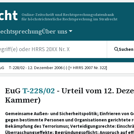
cht
Online-Zeitschrift und Rechtsprechungsdatenbank
für höchstrichterliche Rechtsprechung im Strafrecht
echtsprechung
Über uns
Suchen
uG T-228/02 - 12. Dezember 2006 (-) [= HRRS 2007 Nr. 322]
EuG
T-228/02
- Urteil vom 12. Dez
Kammer)
Gemeinsame Außen- und Sicherheitspolitik; Einfrieren von Ge
gegen bestimmte Personen und Organisationen gerichtete r
Bekämpfung des Terrorismus; Verteidigungsrechte: Einschr
Überraschungseffekte; Begründungspflicht; Anspruch auf eff