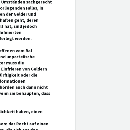
en Umständen sachgerecht
liegenden Falles, in
en der Gelder und
haften geht, deren
t hat, sind jedoch
efinierten
ferlegt werden.
offenen vom Rat
nd unparteiische
ter muss die
infrieren von Geldern
rftigkeit oder die
nformationen
hörden auch dann nicht
 wenn sie behaupten, dass
lichkeit haben, einen
en; das Recht auf einen