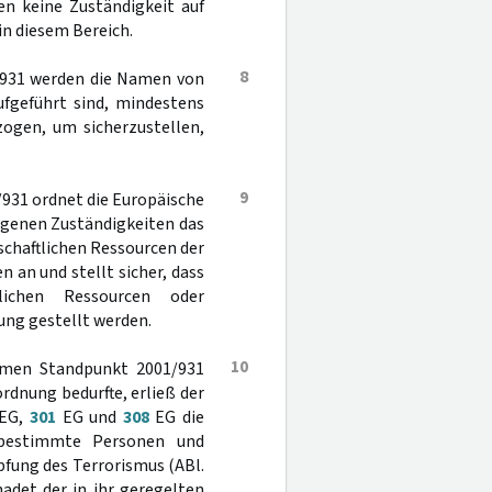
en keine Zuständigkeit auf
n diesem Bereich.
8
/931 werden die Namen von
ufgeführt sind, mindestens
ogen, um sicherzustellen,
9
931 ordnet die Europäische
agenen Zuständigkeiten das
schaftlichen Ressourcen der
an und stellt sicher, dass
lichen Ressourcen oder
ung gestellt werden.
10
amen Standpunkt 2001/931
dnung bedurfte, erließ der
EG,
301
EG und
308
EG die
 bestimmte Personen und
fung des Terrorismus (ABl.
hadet der in ihr geregelten