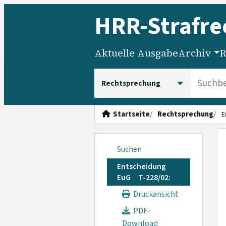
HRR
-Strafre
Aktuelle Ausgabe
Archiv
R
HRRS durchsuchen
Startseite
Rechtsprechung
E
Suchen
Entscheidung
EuG T-228/02:
Druckansicht
PDF-
Download