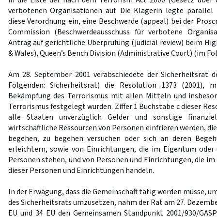
in die Liste der nach dem Terrorism Act 2000 (Gesetz über
verbotenen Organisationen auf. Die Klägerin legte paralle
diese Verordnung ein, eine Beschwerde (appeal) bei der Prosc
Commission (Beschwerdeausschuss für verbotene Organis
Antrag auf gerichtliche Überprüfung (judicial review) beim Hig
& Wales), Queen’s Bench Division (Administrative Court) (im Fo
Am 28. September 2001 verabschiedete der Sicherheitsrat d
Folgenden: Sicherheitsrat) die Resolution 1373 (2001), m
Bekämpfung des Terrorismus mit allen Mitteln und insbeson
Terrorismus festgelegt wurden. Ziffer 1 Buchstabe c dieser Res
alle Staaten unverzüglich Gelder und sonstige finanzi
wirtschaftliche Ressourcen von Personen einfrieren werden, di
begehen, zu begehen versuchen oder sich an deren Begehu
erleichtern, sowie von Einrichtungen, die im Eigentum oder 
Personen stehen, und von Personen und Einrichtungen, die i
dieser Personen und Einrichtungen handeln.
In der Erwägung, dass die Gemeinschaft tätig werden müsse, um
des Sicherheitsrats umzusetzen, nahm der Rat am 27. Dezember
EU und 34 EU den Gemeinsamen Standpunkt 2001/930/GASP