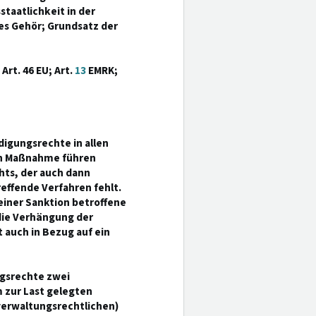
taatlichkeit in der
es Gehör; Grundsatz der
 Art. 46 EU; Art.
13
EMRK;
digungsrechte in allen
en Maßnahme führen
ts, der auch dann
effende Verfahren fehlt.
einer Sanktion betroffene
 die Verhängung der
 auch in Bezug auf ein
ngsrechte zwei
 zur Last gelegten
verwaltungsrechtlichen)