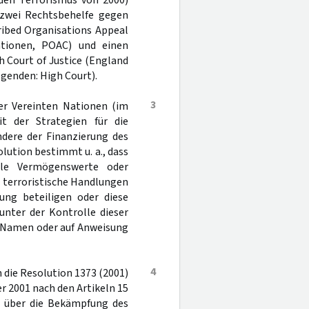
 den Terrorismus von 2000)
l zwei Rechtsbehelfe gegen
ribed Organisations Appeal
ationen, POAC) und einen
h Court of Justice (England
lgenden: High Court).
3
er Vereinten Nationen (im
it der Strategien für die
dere der Finanzierung des
olution bestimmt u. a., dass
elle Vermögenswerte oder
e terroristische Handlungen
ng beteiligen oder diese
unter der Kontrolle dieser
m Namen oder auf Anweisung
4
 die Resolution 1373 (2001)
 2001 nach den Artikeln 15
 über die Bekämpfung des