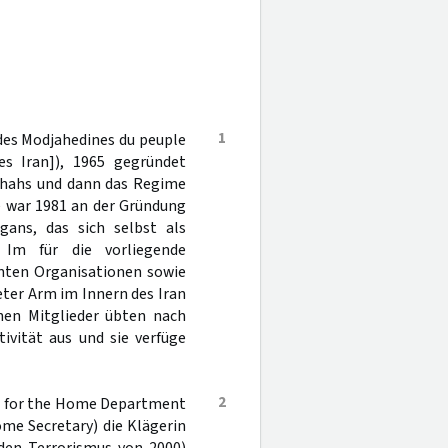
1
 des Modjahedines du peuple
es Iran]), 1965 gegründet
Schahs und dann das Regime
e war 1981 an der Gründung
gans, das sich selbst als
. Im für die vorliegende
nnten Organisationen sowie
ter Arm im Innern des Iran
chen Mitglieder übten nach
tivität aus und sie verfüge
2
te for the Home Department
me Secretary) die Klägerin