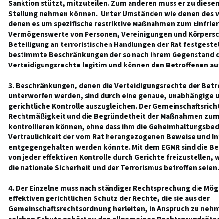
Sanktion stützt, mitzuteilen. Zum anderen muss er zu dies
Stellung nehmen können. Unter Umständen wie denen des vor
denen es um spezifische restriktive Maßnahmen zum Einfrier
Vermögenswerte von Personen, Vereinigungen und Körpersc
Beteiligung an terroristischen Handlungen der Rat festgestell
bestimmte Beschränkungen der so nach ihrem Gegenstand d
Verteidigungsrechte legitim und können den Betroffenen au
3. Beschränkungen, denen die Verteidigungsrechte der Betr
unterworfen werden, sind durch eine genaue, unabhängige u
gerichtliche Kontrolle auszugleichen. Der Gemeinschaftsrich
Rechtmäßigkeit und die Begründetheit der Maßnahmen zum E
kontrollieren können, ohne dass ihm die Geheimhaltungsbedü
Vertraulichkeit der vom Rat herangezogenen Beweise und I
entgegengehalten werden könnte. Mit dem EGMR sind die Be
von jeder effektiven Kontrolle durch Gerichte freizustellen,
die nationale Sicherheit und der Terrorismus betroffen seien.
4. Der Einzelne muss nach ständiger Rechtsprechung die Mög
effektiven gerichtlichen Schutz der Rechte, die sie aus der
Gemeinschaftsrechtsordnung herleiten, in Anspruch zu nehm