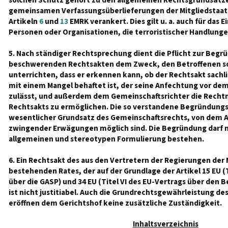
solchen Schutz gehört zu den allgemeinen Rechtsgrundsätzen
gemeinsamen Verfassungsüberlieferungen der Mitgliedstaate
Artikeln
6
und
13
EMRK verankert. Dies gilt u. a. auch für das E
Personen oder Organisationen, die terroristischer Handlung
5. Nach ständiger Rechtsprechung dient die Pflicht zur Begr
beschwerenden Rechtsakten dem Zweck, den Betroffenen so
unterrichten, dass er erkennen kann, ob der Rechtsakt sachli
mit einem Mangel behaftet ist, der seine Anfechtung vor de
zulässt, und außerdem dem Gemeinschaftsrichter die Recht
Rechtsakts zu ermöglichen. Die so verstandene Begründungspf
wesentlicher Grundsatz des Gemeinschaftsrechts, von dem 
zwingender Erwägungen möglich sind. Die Begründung darf ni
allgemeinen und stereotypen Formulierung bestehen.
6. Ein Rechtsakt des aus den Vertretern der Regierungen der 
bestehenden Rates, der auf der Grundlage der Artikel 15 EU (
über die GASP) und 34 EU (Titel VI des EU-Vertrags über den B
ist nicht justitiabel. Auch die Grundrechtsgewährleistung des 
eröffnen dem Gerichtshof keine zusätzliche Zuständigkeit.
Inhaltsverzeichnis