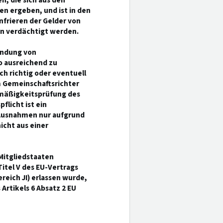
, die sich aus den
n ergeben, und ist in den
infrieren der Gelder von
en verdächtigt werden.
ündung von
 ausreichend zu
ch richtig oder eventuell
m Gemeinschaftsrichter
mäßigkeitsprüfung des
licht ist ein
Ausnahmen nur aufgrund
cht aus einer
Mitgliedstaaten
Titel V des EU-Vertrags
ereich JI) erlassen wurde,
Artikels 6 Absatz 2 EU