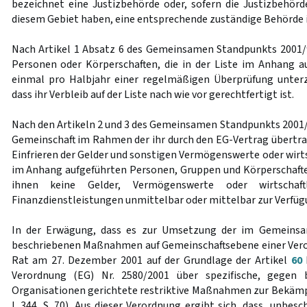
bezeichnet eine Justizbehörde oder, sofern die Justizbehörd
diesem Gebiet haben, eine entsprechende zuständige Behörde i
Nach Artikel 1 Absatz 6 des Gemeinsamen Standpunkts 2001
Personen oder Körperschaften, die in der Liste im Anhang a
einmal pro Halbjahr einer regelmäßigen Überprüfung unterz
dass ihr Verbleib auf der Liste nach wie vor gerechtfertigt ist.
Nach den Artikeln 2 und 3 des Gemeinsamen Standpunkts 2001/
Gemeinschaft im Rahmen der ihr durch den EG-Vertrag übertr
Einfrieren der Gelder und sonstigen Vermögenswerte oder wirt
im Anhang aufgeführten Personen, Gruppen und Körperschaften 
ihnen keine Gelder, Vermögenswerte oder wirtschaft
Finanzdienstleistungen unmittelbar oder mittelbar zur Verfüg
In der Erwägung, dass es zur Umsetzung der im Gemeins
beschriebenen Maßnahmen auf Gemeinschaftsebene einer Veror
Rat am 27. Dezember 2001 auf der Grundlage der Artikel
60
Verordnung (EG) Nr. 2580/2001 über spezifische, gegen
Organisationen gerichtete restriktive Maßnahmen zur Bekämp
L 344, S. 70). Aus dieser Verordnung ergibt sich, dass, unbesc