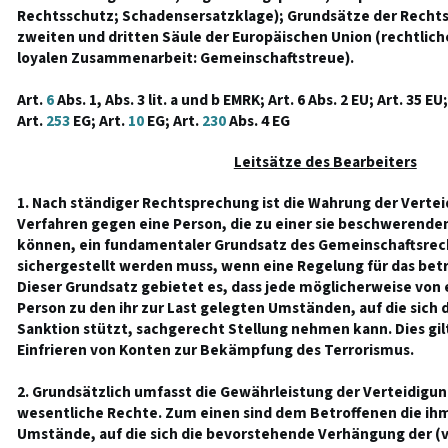
Rechtsschutz; Schadensersatzklage); Grundsätze der Rechtss
zweiten und dritten Säule der Europäischen Union (rechtlich
loyalen Zusammenarbeit: Gemeinschaftstreue).
Art.
6
Abs. 1, Abs. 3 lit. a und b EMRK; Art. 6 Abs. 2 EU; Art. 35 EU;
Art.
253
EG; Art.
10
EG; Art.
230
Abs. 4 EG
Leitsätze des Bearbeiters
1. Nach ständiger Rechtsprechung ist die Wahrung der Vertei
Verfahren gegen eine Person, die zu einer sie beschwerend
können, ein fundamentaler Grundsatz des Gemeinschaftsrech
sichergestellt werden muss, wenn eine Regelung für das betr
Dieser Grundsatz gebietet es, dass jede möglicherweise von 
Person zu den ihr zur Last gelegten Umständen, auf die sich
Sanktion stützt, sachgerecht Stellung nehmen kann. Dies gilt
Einfrieren von Konten zur Bekämpfung des Terrorismus.
2. Grundsätzlich umfasst die Gewährleistung der Verteidigu
wesentliche Rechte. Zum einen sind dem Betroffenen die ihm
Umstände, auf die sich die bevorstehende Verhängung der (