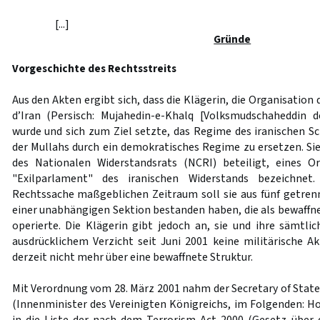
[...]
Gründe
Vorgeschichte des Rechtsstreits
Aus den Akten ergibt sich, dass die Klägerin, die Organisation
d’Iran (Persisch: Mujahedin-e-Khalq [Volksmudschaheddin d
wurde und sich zum Ziel setzte, das Regime des iranischen 
der Mullahs durch ein demokratisches Regime zu ersetzen. Si
des Nationalen Widerstandsrats (NCRI) beteiligt, eines Or
"Exilparlament" des iranischen Widerstands bezeichnet
Rechtssache maßgeblichen Zeitraum soll sie aus fünf getre
einer unabhängigen Sektion bestanden haben, die als bewaffne
operierte. Die Klägerin gibt jedoch an, sie und ihre sämtli
ausdrücklichem Verzicht seit Juni 2001 keine militärische Ak
derzeit nicht mehr über eine bewaffnete Struktur.
Mit Verordnung vom 28. März 2001 nahm der Secretary of Sta
(Innenminister des Vereinigten Königreichs, im Folgenden: Ho