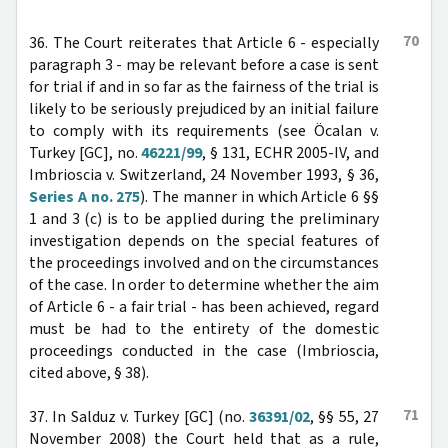
70
36. The Court reiterates that Article 6 - especially
paragraph 3 - may be relevant before a case is sent
for trial if and in so far as the fairness of the trial is
likely to be seriously prejudiced by an initial failure
to comply with its requirements (see Öcalan v.
Turkey [GC], no.
46221/99
, § 131, ECHR 2005-IV, and
Imbrioscia v. Switzerland, 24 November 1993, § 36,
Series A no. 275
). The manner in which Article 6 §§
1 and 3 (c) is to be applied during the preliminary
investigation depends on the special features of
the proceedings involved and on the circumstances
of the case. In order to determine whether the aim
of Article 6 - a fair trial - has been achieved, regard
must be had to the entirety of the domestic
proceedings conducted in the case (Imbrioscia,
cited above, § 38).
71
37. In Salduz v. Turkey [GC] (no.
36391/02
, §§ 55, 27
November 2008) the Court held that as a rule,