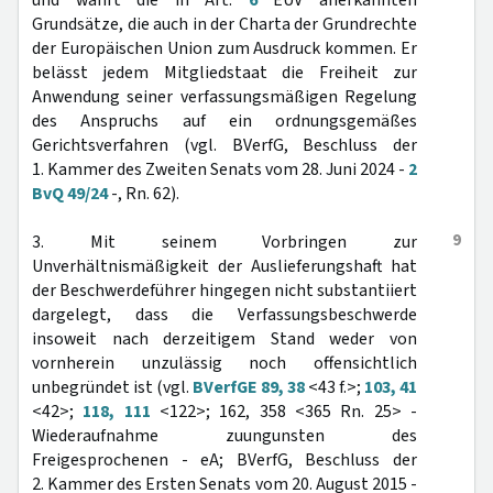
und wahrt die in Art.
6
EUV anerkannten
Grundsätze, die auch in der Charta der Grundrechte
der Europäischen Union zum Ausdruck kommen. Er
belässt jedem Mitgliedstaat die Freiheit zur
Anwendung seiner verfassungsmäßigen Regelung
des Anspruchs auf ein ordnungsgemäßes
Gerichtsverfahren (vgl. BVerfG, Beschluss der
1. Kammer des Zweiten Senats vom 28. Juni 2024 -
2
BvQ 49/24
-, Rn. 62).
9
3. Mit seinem Vorbringen zur
Unverhältnismäßigkeit der Auslieferungshaft hat
der Beschwerdeführer hingegen nicht substantiiert
dargelegt, dass die Verfassungsbeschwerde
insoweit nach derzeitigem Stand weder von
vornherein unzulässig noch offensichtlich
unbegründet ist (vgl.
BVerfGE 89, 38
<43 f.>;
103, 41
<42>;
118, 111
<122>; 162, 358 <365 Rn. 25> -
Wiederaufnahme zuungunsten des
Freigesprochenen - eA; BVerfG, Beschluss der
2. Kammer des Ersten Senats vom 20. August 2015 -