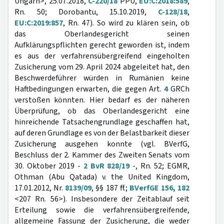
Ungarn>, 25.07.2018,
C-220/18
PPU,
EU:C:2018:589
,
Rn. 50; Dorobantu, 15.10.2019,
C-128/18
,
EU:C:2019:857
, Rn. 47). So wird zu klären sein, ob
das Oberlandesgericht seinen
Aufklärungspflichten gerecht geworden ist, indem
es aus der verfahrensübergreifend eingeholten
Zusicherung vom 29. April 2024 abgeleitet hat, den
Beschwerdeführer würden in Rumänien keine
Haftbedingungen erwarten, die gegen Art.
4
GRCh
verstoßen könnten. Hier bedarf es der näheren
Überprüfung, ob das Oberlandesgericht eine
hinreichende Tatsachengrundlage geschaffen hat,
auf deren Grundlage es von der Belastbarkeit dieser
Zusicherung ausgehen konnte (vgl. BVerfG,
Beschluss der 2. Kammer des Zweiten Senats vom
30. Oktober 2019 -
2 BvR 828/19
-, Rn. 52; EGMR,
Othman (Abu Qatada) v. the United Kingdom,
17.01.2012, Nr.
8139/09
, §§ 187 ff.;
BVerfGE 156, 182
<207 Rn. 56>). Insbesondere der Zeitablauf seit
Erteilung sowie die verfahrensübergreifende,
allgemeine Fassung der Zusicherung, die weder