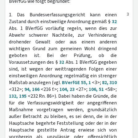
BVerfGG wie folgt begründet:
3
1. Das Bundesverfassungsgericht kann einen
Zustand durch einstweilige Anordnung gemäß §
32
Abs. 1 BVerfGG vorläufig regeln, wenn dies zur
Abwehr schwerer Nachteile, zur Verhinderung
drohender Gewalt oder aus einem anderen
wichtigen Grund zum gemeinen Wohl dringend
geboten ist. Bei der Prüfung, ob die
Voraussetzungen des §
32
Abs. 1 BVerfGG gegeben
sind, ist wegen der weittragenden Folgen einer
einstweiligen Anordnung regelmäßig ein strenger
Maßstab anzulegen (vgl.
BVerfGE 55, 1
<3>;
82, 310
<312>;
94, 166
<216 f.>;
104, 23
<27>;
106, 51
<58>;
132, 195
<232 Rn. 86>). Dabei haben die Gründe, die
für die Verfassungswidrigkeit der angegriffenen
Maßnahme vorgetragen werden, grundsätzlich
außer Betracht zu bleiben, es sei denn, die in der
Hauptsache begehrte Feststellung oder der in der
Hauptsache gestellte Antrag erwiese sich von
vornherein als unzulässig oder offensichtlich