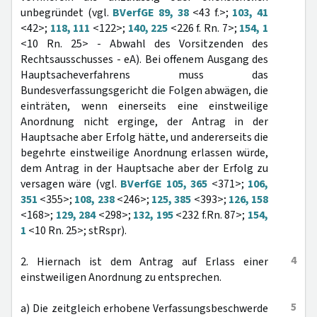
unbegründet (vgl.
BVerfGE 89, 38
<43 f.>;
103, 41
<42>;
118, 111
<122>;
140, 225
<226 f. Rn. 7>;
154, 1
<10 Rn. 25> - Abwahl des Vorsitzenden des
Rechtsausschusses - eA). Bei offenem Ausgang des
Hauptsacheverfahrens muss das
Bundesverfassungsgericht die Folgen abwägen, die
einträten, wenn einerseits eine einstweilige
Anordnung nicht erginge, der Antrag in der
Hauptsache aber Erfolg hätte, und andererseits die
begehrte einstweilige Anordnung erlassen würde,
dem Antrag in der Hauptsache aber der Erfolg zu
versagen wäre (vgl.
BVerfGE 105, 365
<371>;
106,
351
<355>;
108, 238
<246>;
125, 385
<393>;
126, 158
<168>;
129, 284
<298>;
132, 195
<232 f.Rn. 87>;
154,
1
<10 Rn. 25>; stRspr).
4
2. Hiernach ist dem Antrag auf Erlass einer
einstweiligen Anordnung zu entsprechen.
5
a) Die zeitgleich erhobene Verfassungsbeschwerde