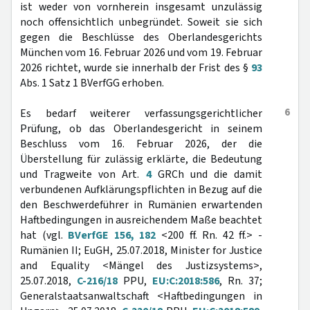
ist weder von vornherein insgesamt unzulässig
noch offensichtlich unbegründet. Soweit sie sich
gegen die Beschlüsse des Oberlandesgerichts
München vom 16. Februar 2026 und vom 19. Februar
2026 richtet, wurde sie innerhalb der Frist des §
93
Abs. 1 Satz 1 BVerfGG erhoben.
6
Es bedarf weiterer verfassungsgerichtlicher
Prüfung, ob das Oberlandesgericht in seinem
Beschluss vom 16. Februar 2026, der die
Überstellung für zulässig erklärte, die Bedeutung
und Tragweite von Art.
4
GRCh und die damit
verbundenen Aufklärungspflichten in Bezug auf die
den Beschwerdeführer in Rumänien erwartenden
Haftbedingungen in ausreichendem Maße beachtet
hat (vgl.
BVerfGE 156, 182
<200 ff. Rn. 42 ff.> -
Rumänien II; EuGH, 25.07.2018, Minister for Justice
and Equality <Mängel des Justizsystems>,
25.07.2018,
C-216/18
PPU,
EU:C:2018:586
, Rn. 37;
Generalstaatsanwaltschaft <Haftbedingungen in