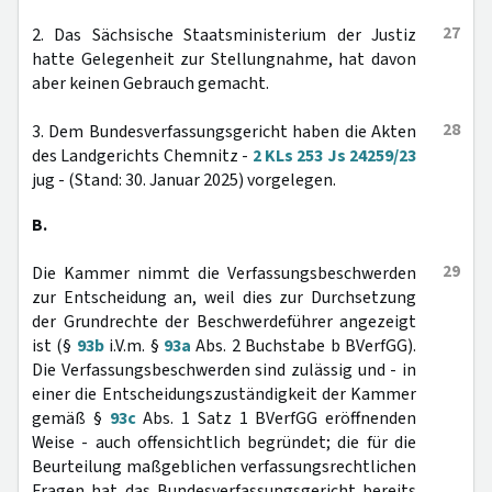
27
2. Das Sächsische Staatsministerium der Justiz
hatte Gelegenheit zur Stellungnahme, hat davon
aber keinen Gebrauch gemacht.
28
3. Dem Bundesverfassungsgericht haben die Akten
des Landgerichts Chemnitz -
2 KLs 253 Js 24259/23
jug - (Stand: 30. Januar 2025) vorgelegen.
B.
29
Die Kammer nimmt die Verfassungsbeschwerden
zur Entscheidung an, weil dies zur Durchsetzung
der Grundrechte der Beschwerdeführer angezeigt
ist (§
93b
i.V.m. §
93a
Abs. 2 Buchstabe b BVerfGG).
Die Verfassungsbeschwerden sind zulässig und - in
einer die Entscheidungszuständigkeit der Kammer
gemäß §
93c
Abs. 1 Satz 1 BVerfGG eröffnenden
Weise - auch offensichtlich begründet; die für die
Beurteilung maßgeblichen verfassungsrechtlichen
Fragen hat das Bundesverfassungsgericht bereits