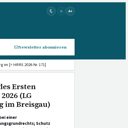
A-
A+
Newsletter abonnieren
rg im [= HRRS 2026 Nr. 171]
des Ersten
 2026 (LG
g im Breisgau)
ei einer
hnungsgrundrechts; Schutz