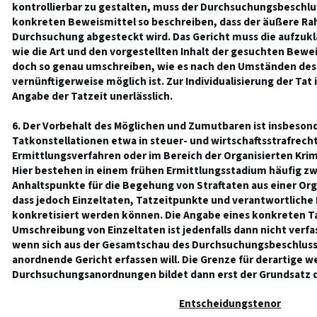
kontrollierbar zu gestalten, muss der Durchsuchungsbeschlu
konkreten Beweismittel so beschreiben, dass der äußere Ra
Durchsuchung abgesteckt wird. Das Gericht muss die aufzukl
wie die Art und den vorgestellten Inhalt der gesuchten Bewe
doch so genau umschreiben, wie es nach den Umständen des E
vernünftigerweise möglich ist. Zur Individualisierung der Tat 
Angabe der Tatzeit unerlässlich.
6. Der Vorbehalt des Möglichen und Zumutbaren ist insbeso
Tatkonstellationen etwa in steuer- und wirtschaftsstrafrech
Ermittlungsverfahren oder im Bereich der Organisierten Kri
Hier bestehen in einem frühen Ermittlungsstadium häufig z
Anhaltspunkte für die Begehung von Straftaten aus einer Org
dass jedoch Einzeltaten, Tatzeitpunkte und verantwortliche
konkretisiert werden können. Die Angabe eines konkreten T
Umschreibung von Einzeltaten ist jedenfalls dann nicht verf
wenn sich aus der Gesamtschau des Durchsuchungsbeschlusses
anordnende Gericht erfassen will. Die Grenze für derartige w
Durchsuchungsanordnungen bildet dann erst der Grundsatz d
Entscheidungstenor