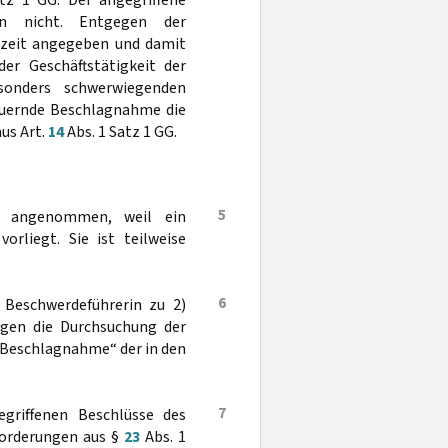
tz 1 GG. Der angegriffene
on nicht. Entgegen der
tzeit angegeben und damit
er Geschäftstätigkeit der
sonders schwerwiegenden
auernde Beschlagnahme die
us Art.
14
Abs. 1 Satz 1 GG.
5
ng angenommen, weil ein
orliegt. Sie ist teilweise
6
e Beschwerdeführerin zu 2)
gegen die Durchsuchung der
„Beschlagnahme“ der in den
7
egriffenen Beschlüsse des
forderungen aus §
23
Abs. 1