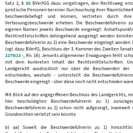
Satz 2, §
92
BVerfGG dazu vorgetragen, den Rechtsweg ersc
juristische Personen bei einer Durchsuchung ihrer Räumlichke
beschwerdebefugt und können, vertreten durch ihre g
Verfassungsbeschwerde erheben. Die Beschwerdeführerin z
eigenen Namen jeweils Beschwerde eingelegt. Anhaltspunkte 
Rechtmittelschriften dahingehend ausgelegt werden könnte
Beschwerdeführerin zu 2) eine Beschwerde eingelegt worden i
(vgl. dazu BVerfG, Beschluss der 3. Kammer des Zweiten Senats
2279/13
-, Rn. 16). Jenseits allgemeiner Erwägungen fehlt sc
mit dem konkreten Inhalt der Rechtsmittelschriften. U
Landgericht ausdrücklich nur über die Beschwerden der 
entschieden, weshalb - unterstellt die Beschwerdeführeri
Beschwerde eingelegt - über diese noch nicht entschieden wäre
Mit Blick auf den angegriffenen Beschluss des Landgerichts, 
hier beschuldigten Beschwerdeführerin zu 1) zurückg
Beschwerdeführerin zu 2) schon nicht aufgezeigt, inwieweit 
Grundrechten verletzt sein könnte.
b) aa) Soweit die Beschwerdeführerin zu 1) hinsichtli