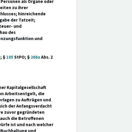
Personen als Organe oder
iten zu ihrer
hlusses; hinreichende
gabe der Tatzeit;
teuer- und
chau des
enzungsfunktion und
; §
105
StPO; §
266a
Abs. 2
er Kapitalgesellschaft
n Arbeitsentgelt, die
erlagen zu Aufträgen und
sich der Anfangsverdacht
hre zuvor gegründeten
 auch die Betroffenen
ürfe ist und nach welcher
-)Buchhaltung und