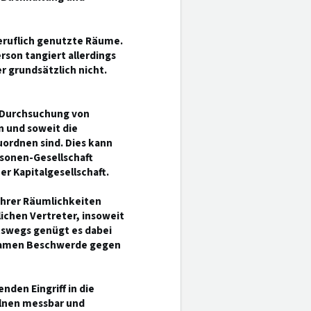
eruflich genutzte Räume.
son tangiert allerdings
r grundsätzlich nicht.
 Durchsuchung von
n und soweit die
uordnen sind. Dies kann
rsonen-Gesellschaft
r Kapitalgesellschaft.
 ihrer Räumlichkeiten
chen Vertreter, insoweit
swegs genügt es dabei
n Namen Beschwerde gegen
den Eingriff in die
elnen messbar und