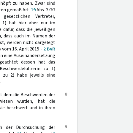
höpft zu haben. Zwar sind
iten gemäß Art.
19
Abs. 3 GG
esetzlichen Vertreter,
u 1) hat hier aber nur im
dafür, dass die jeweiligen
n, dass auch im Namen der
st, werden nicht dargelegt
 vom 16. April 2015 -
2 BvR
hon eine Auseinandersetzung
ngeachtet dessen hat das
Beschwerdeführerin zu 1)
n zu 2) habe jeweils eine
.
8
mit dem die Beschwerden der
ewiesen wurden, hat die
sie beschwert und in ihren
9
ch der Durchsuchung der