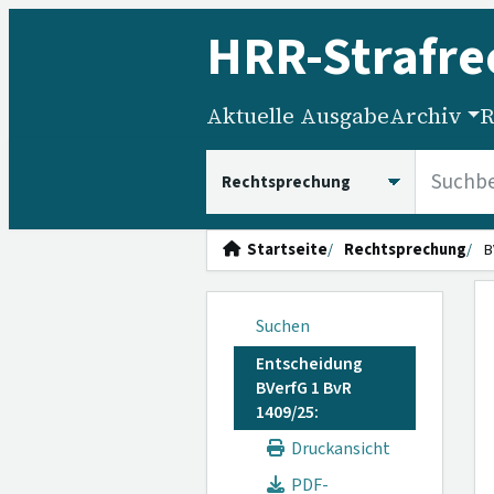
HRR
-Strafre
Aktuelle Ausgabe
Archiv
R
HRRS durchsuchen
Startseite
Rechtsprechung
B
Suchen
Entscheidung
BVerfG 1 BvR
1409/25:
Druckansicht
PDF-