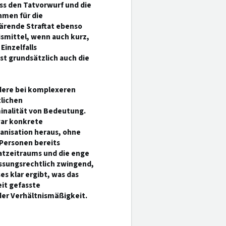
ss den Tatvorwurf und die
hmen für die
ärende Straftat ebenso
ismittel, wenn auch kurz,
inzelfalls
ist grundsätzlich auch die
ndere bei komplexeren
tlichen
minalität von Bedeutung.
war konkrete
anisation heraus, ohne
 Personen bereits
atzeitraums und die enge
assungsrechtlich zwingend,
 klar ergibt, was das
eit gefasste
er Verhältnismäßigkeit.