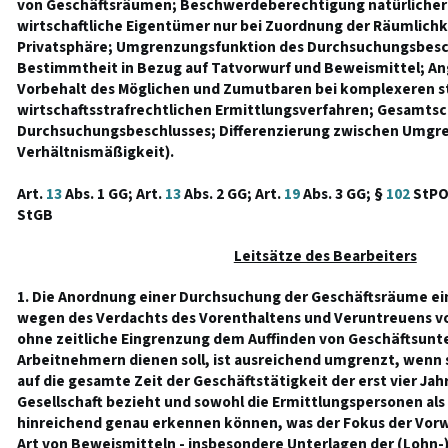
von Geschäftsräumen; Beschwerdeberechtigung natürlicher 
wirtschaftliche Eigentümer nur bei Zuordnung der Räumlichke
Privatsphäre; Umgrenzungsfunktion des Durchsuchungsbesc
Bestimmtheit in Bezug auf Tatvorwurf und Beweismittel; An
Vorbehalt des Möglichen und Zumutbaren bei komplexeren s
wirtschaftsstrafrechtlichen Ermittlungsverfahren; Gesamts
Durchsuchungsbeschlusses; Differenzierung zwischen Umgr
Verhältnismäßigkeit).
Art.
13
Abs. 1 GG; Art.
13
Abs. 2 GG; Art.
19
Abs. 3 GG; §
102
StPO
StGB
Leitsätze des Bearbeiters
1. Die Anordnung einer Durchsuchung der Geschäftsräume ein
wegen des Verdachts des Vorenthaltens und Veruntreuens vo
ohne zeitliche Eingrenzung dem Auffinden von Geschäftsunt
Arbeitnehmern dienen soll, ist ausreichend umgrenzt, wenn 
auf die gesamte Zeit der Geschäftstätigkeit der erst vier Ja
Gesellschaft bezieht und sowohl die Ermittlungspersonen als
hinreichend genau erkennen können, was der Fokus der Vorw
Art von Beweismitteln - insbesondere Unterlagen der (Lohn