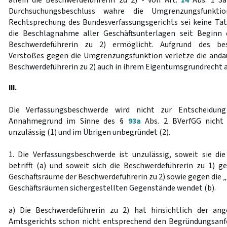
allein die Beschwerdeführerin zu 2) - von Art.
14
Abs. 1 Sa
Durchsuchungsbeschluss wahre die Umgrenzungsfunkti
Rechtsprechung des Bundesverfassungsgerichts sei keine Ta
die Beschlagnahme aller Geschäftsunterlagen seit Beginn d
Beschwerdeführerin zu 2) ermöglicht. Aufgrund des be
Verstoßes gegen die Umgrenzungsfunktion verletze die and
Beschwerdeführerin zu 2) auch in ihrem Eigentumsgrundrecht a
III.
Die Verfassungsbeschwerde wird nicht zur Entscheidu
Annahmegrund im Sinne des §
93a
Abs. 2 BVerfGG nicht v
unzulässig (1) und im Übrigen unbegründet (2).
1. Die Verfassungsbeschwerde ist unzulässig, soweit sie di
betrifft (a) und soweit sich die Beschwerdeführerin zu 1) 
Geschäftsräume der Beschwerdeführerin zu 2) sowie gegen die 
Geschäftsräumen sichergestellten Gegenstände wendet (b).
a) Die Beschwerdeführerin zu 2) hat hinsichtlich der ang
Amtsgerichts schon nicht entsprechend den Begründungsan