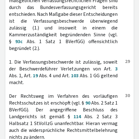
maßgeblichen verfassungsrechtlichen Fragen sind
durch das Bundesverfassungsgericht bereits
entschieden. Nach Maßgabe dieser Entscheidungen
ist die Verfassungsbeschwerde überwiegend
zulässig (1.) und insoweit in einem die
Kammerzuständigkeit begründenden Sinne (vgl.
§
93c
Abs. 1 Satz 1 BVerfGG) offensichtlich
begründet (2.).
29
1. Die Verfassungsbeschwerde ist zulässig, soweit
der Beschwerdeführer Verletzungen von Art.
3
Abs. 1, Art.
19
Abs. 4 und Art.
103
Abs. 1 GG geltend
macht.
30
Der Rechtsweg im Verfahren des vorläufigen
Rechtsschutzes ist erschöpft (vgl. §
90
Abs. 2 Satz 1
BVerfGG). Der angegriffene Beschluss des
Landgerichts ist gemäß §
114
Abs. 2 Satz 3
Halbsatz 1 StVollzG unanfechtbar. Hieran vermag
auch die widersprüchliche Rechtsmittelbelehrung
nichts zu ändern.