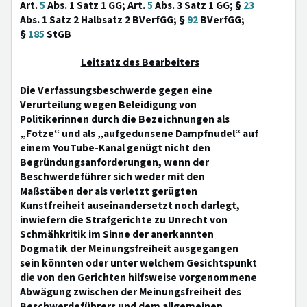
Art.
5
Abs. 1 Satz 1 GG; Art.
5
Abs. 3 Satz 1 GG; §
23
Abs. 1 Satz 2 Halbsatz 2 BVerfGG; §
92
BVerfGG;
§
185
StGB
Leitsatz des Bearbeiters
Die Verfassungsbeschwerde gegen eine
Verurteilung wegen Beleidigung von
Politikerinnen durch die Bezeichnungen als
„Fotze“ und als „aufgedunsene Dampfnudel“ auf
einem YouTube-Kanal genügt nicht den
Begründungsanforderungen, wenn der
Beschwerdeführer sich weder mit den
Maßstäben der als verletzt gerügten
Kunstfreiheit auseinandersetzt noch darlegt,
inwiefern die Strafgerichte zu Unrecht von
Schmähkritik im Sinne der anerkannten
Dogmatik der Meinungsfreiheit ausgegangen
sein könnten oder unter welchem Gesichtspunkt
die von den Gerichten hilfsweise vorgenommene
Abwägung zwischen der Meinungsfreiheit des
Beschwerdeführers und dem allgemeinen