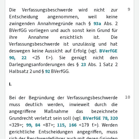
9
Die Verfassungsbeschwerde wird nicht zur
Entscheidung angenommen, weil keine
zwingenden Annahmegründe nach §
93a
Abs. 2
BVerfGG vorliegen und auch sonst kein Grund für
ihre Annahme ersichtlich ist. Die
Verfassungsbeschwerde ist unzulässig und hat
deswegen keine Aussicht auf Erfolg (vgl.
BVerfGE
90, 22
<25 f.>). Sie genügt nicht den
Darlegungsanforderungen des §
23
Abs. 1 Satz 2
Halbsatz 2 und §
92
BVerfGG.
I.
10
Bei der Begründung der Verfassungsbeschwerde
muss deutlich werden, inwieweit durch die
angegriffene Maßnahme das bezeichnete
Grundrecht verletzt sein soll (vgl.
BVerfGE 78, 320
<329>;
99, 84
<87>;
115, 166
<179 f.>). Werden
gerichtliche Entscheidungen angegriffen, muss
sich der Beschwerdeführer auch mit deren Gründen