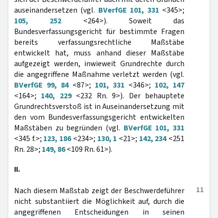
auseinandersetzen (vgl.
BVerfGE 101, 331
<345>;
105, 252
<264>). Soweit das
Bundesverfassungsgericht für bestimmte Fragen
bereits verfassungsrechtliche Maßstäbe
entwickelt hat, muss anhand dieser Maßstäbe
aufgezeigt werden, inwieweit Grundrechte durch
die angegriffene Maßnahme verletzt werden (vgl.
BVerfGE 99, 84
<87>;
101, 331
<346>;
102, 147
<164>;
140, 229
<232 Rn. 9>). Der behauptete
Grundrechtsverstoß ist in Auseinandersetzung mit
den vom Bundesverfassungsgericht entwickelten
Maßstäben zu begründen (vgl.
BVerfGE 101, 331
<345 f.>;
123, 186
<234>;
130, 1
<21>;
142, 234
<251
Rn. 28>;
149, 86
<109 Rn. 61>).
II.
11
Nach diesem Maßstab zeigt der Beschwerdeführer
nicht substantiiert die Möglichkeit auf, durch die
angegriffenen Entscheidungen in seinen