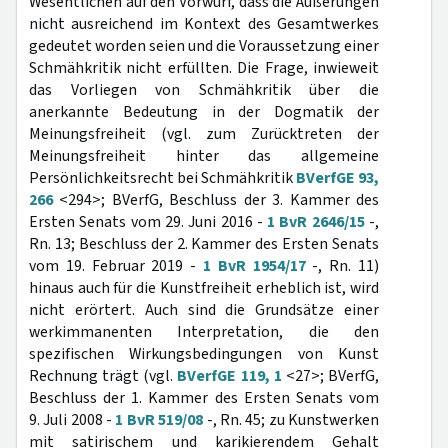
Wesentlichen auf den Vorwurf, dass die Äußerungen
nicht ausreichend im Kontext des Gesamtwerkes
gedeutet worden seien und die Voraussetzung einer
Schmähkritik nicht erfüllten. Die Frage, inwieweit
das Vorliegen von Schmähkritik über die
anerkannte Bedeutung in der Dogmatik der
Meinungsfreiheit (vgl. zum Zurücktreten der
Meinungsfreiheit hinter das allgemeine
Persönlichkeitsrecht bei Schmähkritik
BVerfGE 93,
266
<294>; BVerfG, Beschluss der 3. Kammer des
Ersten Senats vom 29. Juni 2016 -
1 BvR 2646/15
-,
Rn. 13; Beschluss der 2. Kammer des Ersten Senats
vom 19. Februar 2019 -
1 BvR 1954/17
-, Rn. 11)
hinaus auch für die Kunstfreiheit erheblich ist, wird
nicht erörtert. Auch sind die Grundsätze einer
werkimmanenten Interpretation, die den
spezifischen Wirkungsbedingungen von Kunst
Rechnung trägt (vgl.
BVerfGE 119, 1
<27>; BVerfG,
Beschluss der 1. Kammer des Ersten Senats vom
9. Juli 2008 -
1 BvR 519/08
-, Rn. 45; zu Kunstwerken
mit satirischem und karikierendem Gehalt