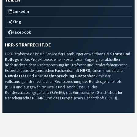
TEILEN
LinkedIn
Xing
Facebook
HRR-STRAFRECHT.DE
HRR-Strafrecht.de ist ein Service der Hamburger Anwaltskanzlei
Strate und
Kollegen
. Das Projekt bietet einen kostenlosen Zugang zur aktuellen
höchstrichterlichen Rechtsprechung im Strafrecht und Strafverfahrensrecht.
Es besteht aus der juristischen Fachzeitschrift
HRRS
, einem monatlichen
Newsletter
und einer
Rechtsprechungs-Datenbank
mit der
vollständigen strafrechtlichen Rechtsprechung des Bundesgerichtshofs
(BGH) und ausgewählter Urteile und Beschlüsse u.a. des
Bundesverfassungsgerichts (BVerfG), des Europäischen Gerichtshofs für
Menschenrechte (EGMR) und des Europäischen Gerichtshofs (EuGH).
Impressum
·
Datenschutz