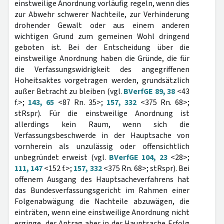
einstweilige Anordnung vorläufig regeln, wenn dies
zur Abwehr schwerer Nachteile, zur Verhinderung
drohender Gewalt oder aus einem anderen
wichtigen Grund zum gemeinen Wohl dringend
geboten ist. Bei der Entscheidung über die
einstweilige Anordnung haben die Gründe, die für
die Verfassungswidrigkeit des angegriffenen
Hoheitsaktes vorgetragen werden, grundsätzlich
außer Betracht zu bleiben (vgl.
BVerfGE 89, 38
<43
f.>;
143, 65
<87 Rn. 35>;
157, 332
<375 Rn. 68>;
stRspr). Für die einstweilige Anordnung ist
allerdings kein Raum, wenn sich die
Verfassungsbeschwerde in der Hauptsache von
vornherein als unzulässig oder offensichtlich
unbegründet erweist (vgl.
BVerfGE 104, 23
<28>;
111, 147
<152 f.>;
157, 332
<375 Rn. 68>; stRspr). Bei
offenem Ausgang des Hauptsacheverfahrens hat
das Bundesverfassungsgericht im Rahmen einer
Folgenabwägung die Nachteile abzuwägen, die
einträten, wenn eine einstweilige Anordnung nicht
erginge, der Antrag aber in der Hauptsache Erfolg