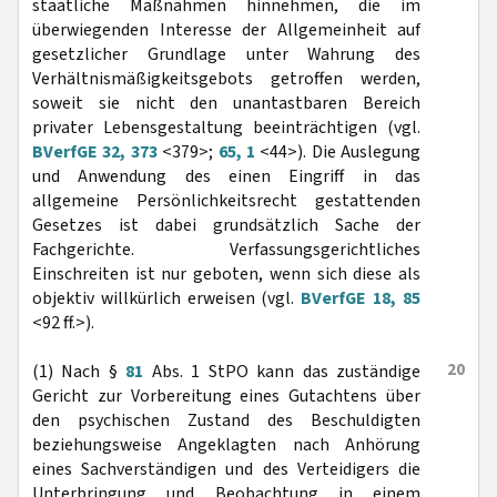
staatliche Maßnahmen hinnehmen, die im
überwiegenden Interesse der Allgemeinheit auf
gesetzlicher Grundlage unter Wahrung des
Verhältnismäßigkeitsgebots getroffen werden,
soweit sie nicht den unantastbaren Bereich
privater Lebensgestaltung beeinträchtigen (vgl.
BVerfGE 32, 373
<379>;
65, 1
<44>). Die Auslegung
und Anwendung des einen Eingriff in das
allgemeine Persönlichkeitsrecht gestattenden
Gesetzes ist dabei grundsätzlich Sache der
Fachgerichte. Verfassungsgerichtliches
Einschreiten ist nur geboten, wenn sich diese als
objektiv willkürlich erweisen (vgl.
BVerfGE 18, 85
<92 ff.>).
20
(1) Nach §
81
Abs. 1 StPO kann das zuständige
Gericht zur Vorbereitung eines Gutachtens über
den psychischen Zustand des Beschuldigten
beziehungsweise Angeklagten nach Anhörung
eines Sachverständigen und des Verteidigers die
Unterbringung und Beobachtung in einem