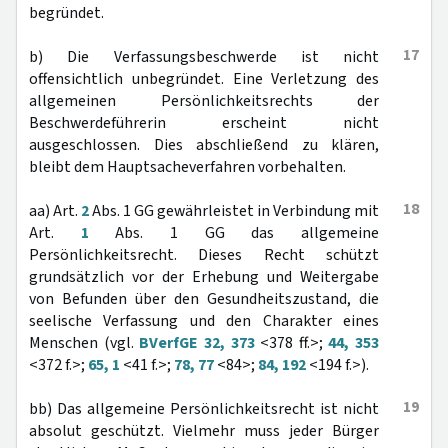
begründet.
17
b) Die Verfassungsbeschwerde ist nicht
offensichtlich unbegründet. Eine Verletzung des
allgemeinen Persönlichkeitsrechts der
Beschwerdeführerin erscheint nicht
ausgeschlossen. Dies abschließend zu klären,
bleibt dem Hauptsacheverfahren vorbehalten.
18
aa) Art.
2
Abs. 1 GG gewährleistet in Verbindung mit
Art.
1
Abs. 1 GG das allgemeine
Persönlichkeitsrecht. Dieses Recht schützt
grundsätzlich vor der Erhebung und Weitergabe
von Befunden über den Gesundheitszustand, die
seelische Verfassung und den Charakter eines
Menschen (vgl.
BVerfGE 32, 373
<378 ff.>;
44, 353
<372 f.>;
65, 1
<41 f.>;
78, 77
<84>;
84, 192
<194 f.>).
19
bb) Das allgemeine Persönlichkeitsrecht ist nicht
absolut geschützt. Vielmehr muss jeder Bürger