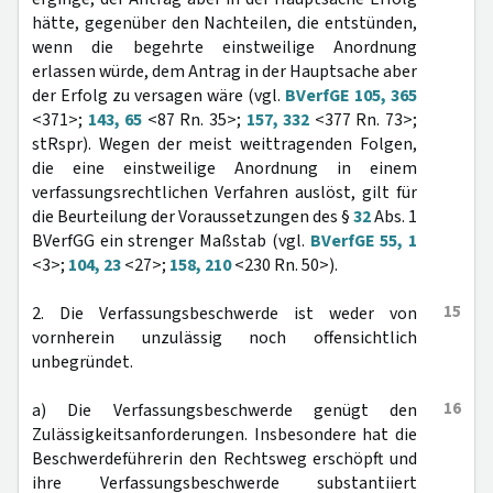
hätte, gegenüber den Nachteilen, die entstünden,
wenn die begehrte einstweilige Anordnung
erlassen würde, dem Antrag in der Hauptsache aber
der Erfolg zu versagen wäre (vgl.
BVerfGE 105, 365
<371>;
143, 65
<87 Rn. 35>;
157, 332
<377 Rn. 73>;
stRspr). Wegen der meist weittragenden Folgen,
die eine einstweilige Anordnung in einem
verfassungsrechtlichen Verfahren auslöst, gilt für
die Beurteilung der Voraussetzungen des §
32
Abs. 1
BVerfGG ein strenger Maßstab (vgl.
BVerfGE 55, 1
<3>;
104, 23
<27>;
158, 210
<230 Rn. 50>).
15
2. Die Verfassungsbeschwerde ist weder von
vornherein unzulässig noch offensichtlich
unbegründet.
16
a) Die Verfassungsbeschwerde genügt den
Zulässigkeitsanforderungen. Insbesondere hat die
Beschwerdeführerin den Rechtsweg erschöpft und
ihre Verfassungsbeschwerde substantiiert