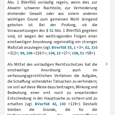
Abs. 1 BVerfGG vorläufig regeln, wenn dies zur
Abwehr schwerer Nachteile, zur Verhinderung
drohender Gewalt oder aus einem anderen
wichtigen Grund zum gemeinen Wohl dringend
geboten ist. Bei der Prüfung, ob die
Voraussetzungen des §
32
Abs. 1 BVerfGG gegeben
sind, ist wegen der weittragenden Folgen einer
einstweiligen Anordnung regelmäßig ein strenger
Maßstab anzulegen (vgl.
BVerfGE 55, 1
<3>;
82, 310
<312>;
94, 166
<216 f.>;
104, 23
<27>;
106, 51
<58>).
3
Als Mittel des vorläufigen Rechtsschutzes hat die
einstweilige Anordnung auch im
verfassungsgerichtlichen Verfahren die Aufgabe,
die Schaffung vollendeter Tatsachen zu verhindern;
sie soll auf diese Weise dazu beitragen, Wirkung und
Bedeutung einer erst noch zu erwartenden
Entscheidung in der Hauptsache zu sichern und zu
erhalten (vgl.
BVerfGE 42, 103
<119>). Deshalb
bleiben die Gründe, die für die