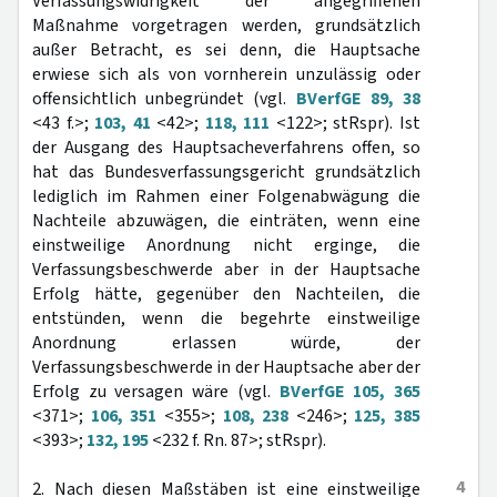
Verfassungswidrigkeit der angegriffenen
Maßnahme vorgetragen werden, grundsätzlich
außer Betracht, es sei denn, die Hauptsache
erwiese sich als von vornherein unzulässig oder
offensichtlich unbegründet (vgl.
BVerfGE 89, 38
<43 f.>;
103, 41
<42>;
118, 111
<122>; stRspr). Ist
der Ausgang des Hauptsacheverfahrens offen, so
hat das Bundesverfassungsgericht grundsätzlich
lediglich im Rahmen einer Folgenabwägung die
Nachteile abzuwägen, die einträten, wenn eine
einstweilige Anordnung nicht erginge, die
Verfassungsbeschwerde aber in der Hauptsache
Erfolg hätte, gegenüber den Nachteilen, die
entstünden, wenn die begehrte einstweilige
Anordnung erlassen würde, der
Verfassungsbeschwerde in der Hauptsache aber der
Erfolg zu versagen wäre (vgl.
BVerfGE 105, 365
<371>;
106, 351
<355>;
108, 238
<246>;
125, 385
<393>;
132, 195
<232 f. Rn. 87>; stRspr).
4
2. Nach diesen Maßstäben ist eine einstweilige