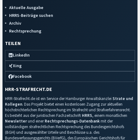
Aktuelle Ausgabe
HRRS-Beiträge suchen
Archiv
Rechtsprechung
TEILEN
LinkedIn
Xing
Facebook
HRR-STRAFRECHT.DE
HRR-Strafrecht.de ist ein Service der Hamburger Anwaltskanzlei
Strate und
Kollegen
. Das Projekt bietet einen kostenlosen Zugang zur aktuellen
höchstrichterlichen Rechtsprechung im Strafrecht und Strafverfahrensrecht.
Es besteht aus der juristischen Fachzeitschrift
HRRS
, einem monatlichen
Newsletter
und einer
Rechtsprechungs-Datenbank
mit der
vollständigen strafrechtlichen Rechtsprechung des Bundesgerichtshofs
(BGH) und ausgewählter Urteile und Beschlüsse u.a. des
Bundesverfassungsgerichts (BVerfG), des Europäischen Gerichtshofs für